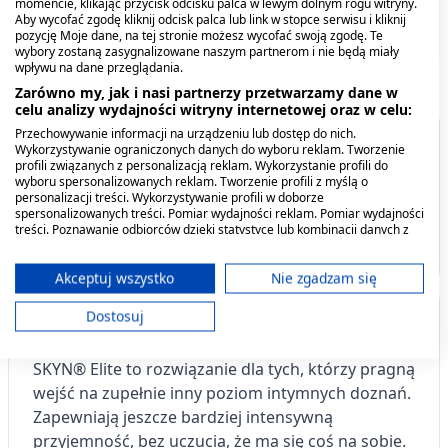
momencie, klikając przycisk odcisku palca w lewym dolnym rogu witryny.
Aby wycofać zgodę kliknij odcisk palca lub link w stopce serwisu i kliknij
pozycję Moje dane, na tej stronie możesz wycofać swoją zgodę. Te
wybory zostaną zasygnalizowane naszym partnerom i nie będą miały
wpływu na dane przeglądania.
Zarówno my, jak i nasi partnerzy przetwarzamy dane w
celu analizy wydajności witryny internetowej oraz w celu:
Przechowywanie informacji na urządzeniu lub dostęp do nich.
Spis treści
Wykorzystywanie ograniczonych danych do wyboru reklam. Tworzenie
profili związanych z personalizacją reklam. Wykorzystanie profili do
wyboru spersonalizowanych reklam. Tworzenie profili z myślą o
personalizacji treści. Wykorzystywanie profili w doborze
Opis produktu
spersonalizowanych treści. Pomiar wydajności reklam. Pomiar wydajności
treści. Poznawanie odbiorców dzięki statystyce lub kombinacji danych z
Producent - podmiot odpowiedzialny
różnych źródeł. Opracowywanie i ulepszanie usług. Wykorzystywanie
ograniczonych danych do wyboru treści.
Dane mogą być udostępniane poza Unię Europejską i wysyłane do USA.
Akceptuj wszystko
Nie zgadzam się
Twoja zgoda i polityka cookie dotyczą wyłącznie tej witryny/aplikacji.
Dostosuj
Opis produktu
Wyświetl listę partnerów (11 dostawców IAB)
Skyn Original,
Skyn Ekstra Nawilżane,
Używamy Twoich danych w następujących celach:
nielateksowe
nielateksowe
SKYN® Elite to rozwiązanie dla tych, którzy pragną
prezerwatywy, 10 szt.
prezerwatywy, 3 szt.
Cele przetwarzania IAB:
wejść na zupełnie inny poziom intymnych doznań.
20,59 zł
5,99 zł
Przechowywanie informacji na urządzeniu
Zapewniają jeszcze bardziej intensywną
lub dostęp do nich
przyjemność, bez uczucia, że ma się coś na sobie.