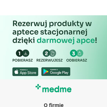
Wykorzystywanie ograniczonych danych do
wyboru treści
Funkcje specjalne IAB:
Użycie dokładnych danych
geolokalizacyjnych
Identyfikowanie urządzeń na podstawie
aktywnie żądanych informacji
Cele przetwarzania inne niż IAB:
Niezbędne
Wydajność (Performance)
Reklama / śledzenie
O firmie