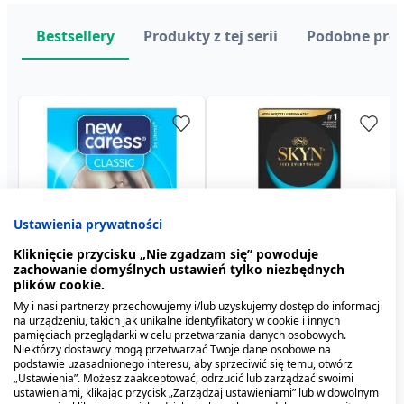
Bestsellery
Produkty z tej serii
Podobne pro
Ustawienia prywatności
Kliknięcie przycisku „Nie zgadzam się” powoduje
zachowanie domyślnych ustawień tylko niezbędnych
plików cookie.
New Caress Classic,
Skyn Intense Feel,
Tadalafil Mensil, 10mg,
Skyn Ekstra Nawilżane,
Skyn Original,
Tadalafil Maxigra, 10 mg,
prezerwatywy, 3 szt.
nielateksowe
tabletki powlekane, 2 szt.
nielateksowe
nielateksowe
tabl.powl., 4 szt
My i nasi partnerzy przechowujemy i/lub uzyskujemy dostęp do informacji
prezerwatywy z
prezerwatywy, 10 szt.
prezerwatywy, 20 szt.
na urządzeniu, takich jak unikalne identyfikatory w cookie i innych
26,79 zł
41,39 zł
pamięciach przeglądarki w celu przetwarzania danych osobowych.
wypustkami, 36 szt.
3,49 zł
68,99 zł
20,59 zł
36,09 zł
Niektórzy dostawcy mogą przetwarzać Twoje dane osobowe na
podstawie uzasadnionego interesu, aby sprzeciwić się temu, otwórz
„Ustawienia”. Możesz zaakceptować, odrzucić lub zarządzać swoimi
ustawieniami, klikając przycisk „Zarządzaj ustawieniami” lub w dowolnym