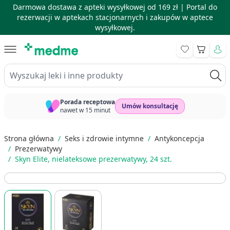
Darmowa dostawa z apteki wysyłkowej od 169 zł |
Portal do
rezerwacji w aptekach stacjonarnych i zakupów w aptece
wysyłkowej.
Skip to Content
Koszyk
Wyszukaj leki i inne produkty
Porada receptowa
Umów konsultację
nawet w 15 minut
Strona główna
/
Seks i zdrowie intymne
/
Antykoncepcja
/
Prezerwatywy
/
Skyn Elite, nielateksowe prezerwatywy, 24 szt.