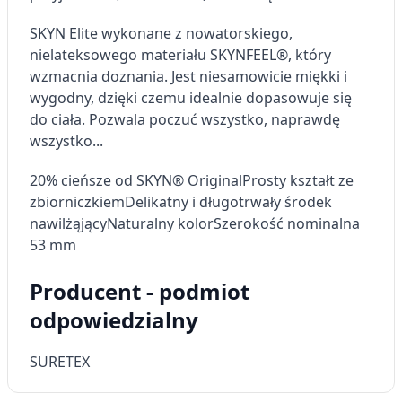
Wykorzystywanie ograniczonych danych do
wyboru reklam
SKYN Elite wykonane z nowatorskiego,
nielateksowego materiału SKYNFEEL®, który
Tworzenie profili w celu
wzmacnia doznania. Jest niesamowicie miękki i
spersonalizowanych reklam
wygodny, dzięki czemu idealnie dopasowuje się
do ciała. Pozwala poczuć wszystko, naprawdę
Wykorzystanie profili do wyboru
spersonalizowanych reklam
wszystko...
Tworzenie profili w celu personalizacji treści
20% cieńsze od SKYN® Original
Prosty kształt ze
zbiorniczkiem
Delikatny i długotrwały środek
Wykorzystywanie profili w celu doboru
nawilżąjący
Naturalny kolor
Szerokość nominalna
spersonalizowanych treści
53 mm
Pomiar efektywności reklam
Producent - podmiot
Pomiar efektywności treści
odpowiedzialny
Rozumienie odbiorców dzięki statystyce lub
kombinacji danych z różnych źródeł
SURETEX
Rozwój i ulepszanie usług