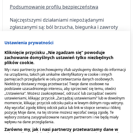
Podsumowanie profilu bezpieczeństwa
Najczęstszymi działaniami niepożądanymi
zgłaszanymi są: ból brzucha, biegunka i zawroty
głowy.
Jeśli u pacjenta wystąpi poważna reakcja
nadwrażliwości (obrzęk naczynioruchowy)
Ustawienia prywatności
powodująca opuchnięcie twarzy, ust, języka lub
Kliknięcie przycisku „Nie zgadzam się” powoduje
gardła, należy przerwać stosowanie leku i pilnie
zachowanie domyślnych ustawień tylko niezbędnych
plików cookie.
zwrócić się o natychmiastową pomoc lekarską.
My i nasi partnerzy przechowujemy i/lub uzyskujemy dostęp do informacji
na urządzeniu, takich jak unikalne identyfikatory w cookie i innych
Pozostałe działania niepożądane:
pamięciach przeglądarki w celu przetwarzania danych osobowych.
Niektórzy dostawcy mogą przetwarzać Twoje dane osobowe na
Częste: (występują u nie więcej niż 1 na 10 osób)
podstawie uzasadnionego interesu, aby sprzeciwić się temu, otwórz
„Ustawienia”. Możesz zaakceptować, odrzucić lub zarządzać swoimi
ustawieniami, klikając przycisk „Zarządzaj ustawieniami” lub w dowolnym
Reakcje nadwrażliwości.
momencie, klikając przycisk odcisku palca w lewym dolnym rogu witryny.
Aby wycofać zgodę kliknij odcisk palca lub link w stopce serwisu i kliknij
pozycję Moje dane, na tej stronie możesz wycofać swoją zgodę. Te
Trudności w oddychaniu.
wybory zostaną zasygnalizowane naszym partnerom i nie będą miały
wpływu na dane przeglądania.
Ból głowy.
Zarówno my, jak i nasi partnerzy przetwarzamy dane w