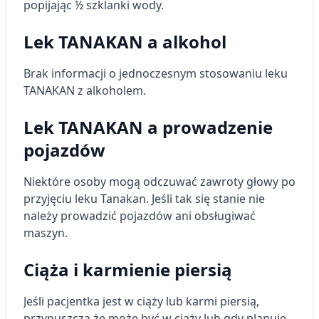
popijając ½ szklanki wody.
Wykorzystanie profili do wyboru
spersonalizowanych reklam
Lek TANAKAN a alkohol
Tworzenie profili w celu personalizacji treści
Brak informacji o jednoczesnym stosowaniu leku
TANAKAN z alkoholem.
Wykorzystywanie profili w celu doboru
spersonalizowanych treści
Lek TANAKAN a prowadzenie
Pomiar efektywności reklam
pojazdów
Pomiar efektywności treści
Niektóre osoby mogą odczuwać zawroty głowy po
Rozumienie odbiorców dzięki statystyce lub
przyjęciu leku Tanakan. Jeśli tak się stanie nie
kombinacji danych z różnych źródeł
należy prowadzić pojazdów ani obsługiwać
maszyn.
Rozwój i ulepszanie usług
Wykorzystywanie ograniczonych danych do
Ciąża i karmienie piersią
wyboru treści
Funkcje specjalne IAB:
Jeśli pacjentka jest w ciąży lub karmi piersią,
przypuszcza że może być w ciąży lub gdy planuje
Użycie dokładnych danych