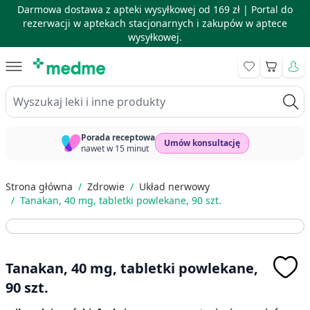
Darmowa dostawa z apteki wysyłkowej od 169 zł |
Portal do
rezerwacji w aptekach stacjonarnych i zakupów w aptece
wysyłkowej.
Skip to Content
Koszyk
Wyszukaj leki i inne produkty
Porada receptowa
Umów konsultację
nawet w 15 minut
Strona główna
/
Zdrowie
/
Układ nerwowy
/
Tanakan, 40 mg, tabletki powlekane, 90 szt.
Tanakan, 40 mg, tabletki powlekane,
90 szt.