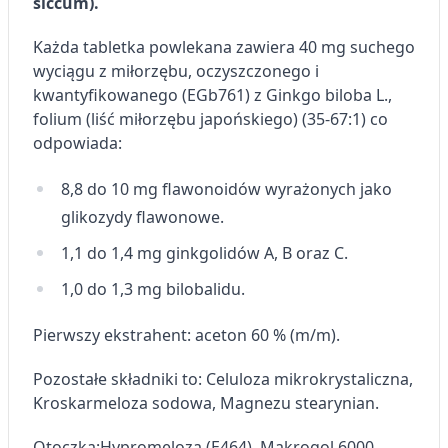
siccum).
Każda tabletka powlekana zawiera 40 mg suchego
wyciągu z miłorzębu, oczyszczonego i
kwantyfikowanego (EGb761) z Ginkgo biloba L.,
folium (liść miłorzębu japońskiego) (35-67:1) co
odpowiada:
8,8 do 10 mg flawonoidów wyrażonych jako
glikozydy flawonowe.
1,1 do 1,4 mg ginkgolidów A, B oraz C.
1,0 do 1,3 mg bilobalidu.
Pierwszy ekstrahent: aceton 60 % (m/m).
Pozostałe składniki to: Celuloza mikrokrystaliczna,
Kroskarmeloza sodowa, Magnezu stearynian.
Otoczka:
Hypromeloza (E464), Makrogol 6000,