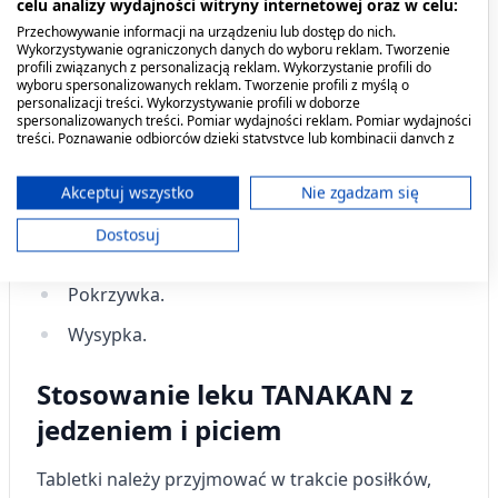
celu analizy wydajności witryny internetowej oraz w celu:
Omdlenia.
Przechowywanie informacji na urządzeniu lub dostęp do nich.
Niestrawność.
Wykorzystywanie ograniczonych danych do wyboru reklam. Tworzenie
profili związanych z personalizacją reklam. Wykorzystanie profili do
Złe samopoczucie.
wyboru spersonalizowanych reklam. Tworzenie profili z myślą o
personalizacji treści. Wykorzystywanie profili w doborze
spersonalizowanych treści. Pomiar wydajności reklam. Pomiar wydajności
Egzema (wyprysk na skórze).
treści. Poznawanie odbiorców dzięki statystyce lub kombinacji danych z
różnych źródeł. Opracowywanie i ulepszanie usług. Wykorzystywanie
Świąd.
ograniczonych danych do wyboru treści.
Dane mogą być udostępniane poza Unię Europejską i wysyłane do USA.
Akceptuj wszystko
Nie zgadzam się
Niezbyt częste (występują u nie więcej niż 1 na 100
Twoja zgoda i polityka cookie dotyczą wyłącznie tej witryny/aplikacji.
Dostosuj
osób)
Wyświetl listę partnerów (11 dostawców IAB)
Używamy Twoich danych w następujących celach:
Pokrzywka.
Cele przetwarzania IAB:
Wysypka.
Przechowywanie informacji na urządzeniu
lub dostęp do nich
Stosowanie leku TANAKAN z
Wykorzystywanie ograniczonych danych do
wyboru reklam
jedzeniem i piciem
Tworzenie profili w celu
Tabletki należy przyjmować w trakcie posiłków,
spersonalizowanych reklam