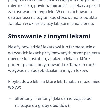
geolokalizacyjnych
mieć dziecko, powinna poradzić się lekarza przed
zastosowaniem tego leku.
W celu zachowania
Identyfikowanie urządzeń na podstawie
ostrożności należy unikać stosowania produktu
aktywnie żądanych informacji
Tanakan w okresie ciąży lub karmienia piersią.
Cele przetwarzania inne niż IAB:
Niezbędne
Stosowanie z innymi lekami
Wydajność (Performance)
Należy powiedzieć lekarzowi lub farmaceucie o
wszystkich lekach przyjmowanych przez pacjenta
Reklama / śledzenie
obecnie lub ostatnio, a także o lekach, które
pacjent planuje przyjmować. Lek Tanakan może
wpływać na sposób działania innych leków.
Przykładowe leki na które lek Tanakan może mieć
wpływ:
alfentanyl i fentanyl (leki uśmierzające ból
należące do grupy opioidów);