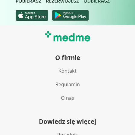
Identyfikowanie urządzeń na podstawie
aktywnie żądanych informacji
Cele przetwarzania inne niż IAB:
Niezbędne
Wydajność (Performance)
O firmie
Reklama / śledzenie
Kontakt
Regulamin
O nas
Dowiedz się więcej
Poradnik