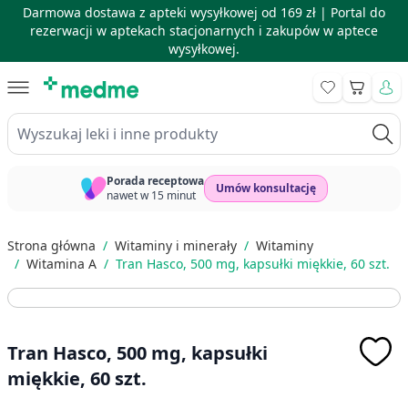
Darmowa dostawa z apteki wysyłkowej od 169 zł |
Portal do
rezerwacji w aptekach stacjonarnych i zakupów w aptece
wysyłkowej.
Skip to Content
Koszyk
Wyszukaj leki i inne produkty
Porada receptowa
Umów konsultację
nawet w 15 minut
Strona główna
/
Witaminy i minerały
/
Witaminy
/
Witamina A
/
Tran Hasco, 500 mg, kapsułki miękkie, 60 szt.
Tran Hasco, 500 mg, kapsułki
miękkie, 60 szt.