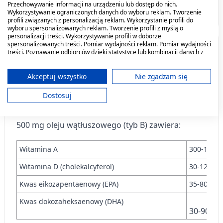
Przechowywanie informacji na urządzeniu lub dostęp do nich.
Producent - podmiot odpowiedzialny
Wykorzystywanie ograniczonych danych do wyboru reklam. Tworzenie
profili związanych z personalizacją reklam. Wykorzystanie profili do
wyboru spersonalizowanych reklam. Tworzenie profili z myślą o
personalizacji treści. Wykorzystywanie profili w doborze
spersonalizowanych treści. Pomiar wydajności reklam. Pomiar wydajności
Co zawiera produkt?
treści. Poznawanie odbiorców dzięki statystyce lub kombinacji danych z
Tran Islandzki o smaku
Tran islandzki dla dzieci,
różnych źródeł. Opracowywanie i ulepszanie usług. Wykorzystywanie
cytrynowym, olej, 250 ml
kobiet ciężarnych i matek
ograniczonych danych do wyboru treści.
Substancja czynna leku jest:
olej wątłuszowy (typ
karmiących, olej, 250 ml
Dane mogą być udostępniane poza Unię Europejską i wysyłane do USA.
Akceptuj wszystko
Nie zgadzam się
B) (
).
25,19 zł
Iecoris Aselli Oleum
25,19 zł
Twoja zgoda i polityka cookie dotyczą wyłącznie tej witryny/aplikacji.
Dostosuj
Wyświetl listę partnerów (11 dostawców IAB)
1 kapsułka zawiera 500 mg oleju wątłuszowego.
Używamy Twoich danych w następujących celach:
500 mg oleju wątłuszowego (tyb B) zawiera:
Cele przetwarzania IAB:
Przechowywanie informacji na urządzeniu
Witamina A
300-1250 
lub dostęp do nich
Witamina D (cholekalcyferol)
30-125 j.m
Wykorzystywanie ograniczonych danych do
wyboru reklam
Kwas eikozapentaenowy (EPA)
35-80 mg.
Tworzenie profili w celu
Kwas dokozaheksaenowy (DHA)
spersonalizowanych reklam
30-90 mg