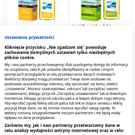
Lysi Tran islandzki o
Lysi Tran islandzki o
smaku cytrynowo-
smaku cytrynowym, olej,
Ustawienia prywatności
miętowym, olej, 240 ml
240 ml
45,59 zł
46,49 zł
Kliknięcie przycisku „Nie zgadzam się” powoduje
zachowanie domyślnych ustawień tylko niezbędnych
plików cookie.
My i nasi partnerzy przechowujemy i/lub uzyskujemy dostęp do informacji
na urządzeniu, takich jak unikalne identyfikatory w cookie i innych
pamięciach przeglądarki w celu przetwarzania danych osobowych.
Niektórzy dostawcy mogą przetwarzać Twoje dane osobowe na
podstawie uzasadnionego interesu, aby sprzeciwić się temu, otwórz
„Ustawienia”. Możesz zaakceptować, odrzucić lub zarządzać swoimi
ustawieniami, klikając przycisk „Zarządzaj ustawieniami” lub w dowolnym
momencie, klikając przycisk odcisku palca w lewym dolnym rogu witryny.
Aby wycofać zgodę kliknij odcisk palca lub link w stopce serwisu i kliknij
pozycję Moje dane, na tej stronie możesz wycofać swoją zgodę. Te
Spis treści
wybory zostaną zasygnalizowane naszym partnerom i nie będą miały
wpływu na dane przeglądania.
Zarówno my, jak i nasi partnerzy przetwarzamy dane w
Co zawiera produkt?
celu analizy wydajności witryny internetowej oraz w celu: