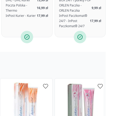
DHL - DHL Kurier
13,99 zł
BOX 24/7 i punkty POP
Poczta Polska -
ORLEN Paczka -
16,99 zł
9,99 zł
Thermo
ORLEN Paczka
InPost Kurier - Kurier
17,99 zł
InPost Paczkomat®
24/7 - InPost
17,99 zł
Paczkomat® 24/7