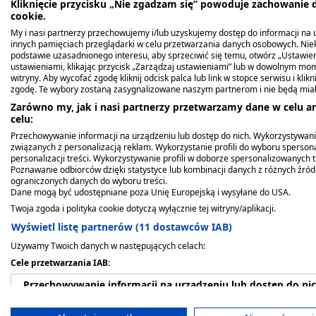
Kliknięcie przycisku „Nie zgadzam się” powoduje zachowanie
cookie.
My i nasi partnerzy przechowujemy i/lub uzyskujemy dostęp do informacji na ur
Cyclo 3 Fort, 150 mg+150
La Roche-P Hydraph.HA
Masc z vit. A, ochronna,
Ajona Stomaticum,
Vichy Liftactiv Supreme,
Mediket Plus, szampon
innych pamięciach przeglądarki w celu przetwarzania danych osobowych. Ni
mg+100 mg, kapsułki
Rich,krem,UV
800 j.m./g, (Hasco), 25 g
koncentrat pasty do
przeciwzmarszczkowy, i
przeciwłupieżowy, 100 m
podstawie uzasadnionego interesu, aby sprzeciwić się temu, otwórz „Ustawie
ustawieniami, klikając przycisk „Zarządzaj ustawieniami” lub w dowolnym mom
twarde, 30 szt.
SPF25,int.nawilz.,40ml
zębów, 6 ml
ujędrniający krem na
5,49 zł
58,19 zł
witryny. Aby wycofać zgodę kliknij odcisk palca lub link w stopce serwisu i kli
23,99 zł
110,29 zł
dzień, SPF30, 50 ml
3,49 zł
124,69 zł
zgodę. Te wybory zostaną zasygnalizowane naszym partnerom i nie będą mia
Zarówno my, jak i nasi partnerzy przetwarzamy dane w celu an
celu:
Przechowywanie informacji na urządzeniu lub dostęp do nich. Wykorzystywani
związanych z personalizacją reklam. Wykorzystanie profili do wyboru spersona
personalizacji treści. Wykorzystywanie profili w doborze spersonalizowanych t
Poznawanie odbiorców dzięki statystyce lub kombinacji danych z różnych źró
ograniczonych danych do wyboru treści.
Dane mogą być udostępniane poza Unię Europejską i wysyłane do USA.
Twoja zgoda i polityka cookie dotyczą wyłącznie tej witryny/aplikacji.
Wyświetl listę partnerów (11 dostawców IAB)
Opis produktu
Używamy Twoich danych w następujących celach:
Cele przetwarzania IAB:
Vichy liftactiv przeciwzmarszczkowy krem ujęd
Przechowywanie informacji na urządzeniu lub dostęp do ni
skoncentrowanymi składnikami: czysty kwas h
Wykorzystywanie ograniczonych danych do wyboru reklam
neohesperydyna. Natychmiast poprawia wygląd tw