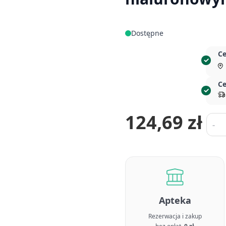
Dostępne
Ce
Ce
124,69 zł
Ilość
-
Apteka
Rezerwacja i zakup