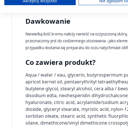
Akceptuj wszystko
Nie zgadzam si
zmarszczki są redukowane, a skóra staje się ba
Tworzenie profili w celu spersonalizowanych reklam
Dawkowanie
Vichy Liftactiv Supreme,
Vichy Liftactiv Supreme
Wykorzystanie profili do wyboru spersonalizowanych rekl
przeciwzmarszczkowy
Serum 10-oczy i rzęsy,
krem ujędrniający z
serum do twarzy, 15 ml
Tworzenie profili w celu personalizacji treści
Niewielką ilość kremu należy nanieść na oczyszczoną skór
kwasem hialuronowym
124,69 zł
107,99 zł
przeznaczony jest do codziennego stosowania - jako elem
do skóry normalnej i
Wykorzystywanie profili w celu doboru spersonalizowanych 
przypadku dostania się preparatu do oczu natychmiast obfi
mieszanej, 50 ml
Pomiar efektywności reklam
Co zawiera produkt?
Pomiar efektywności treści
Aqua / water / eau, glycerin, butyrospermum par
Rozumienie odbiorców dzięki statystyce lub kombinacji dan
apricot kernel oil, pentaerythrityl tetraethylh
butylene glycol, stearyl alcohol, cera alba / bees
Rozwój i ulepszanie usług
disodium edta, neohesperidin dihydrochalcone,
hyaluronate, citric acid, acrylamide/sodium acry
Wykorzystywanie ograniczonych danych do wyboru treści
dioxide, glyceryl stearate, myristic acid, nylon-
Funkcje specjalne IAB:
sorbitan oleate, stearic acid, synthetic fluorp
silane, dimethicone/vinyl dimethicone crosspoly
Użycie dokładnych danych geolokalizacyjnych