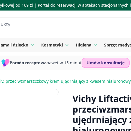
łkowej od 169 zł |
Portal do rezerwacji w aptekach stacjonarnych
ama i dziecko
Kosmetyki
Higiena
Sprzęt medy
ie
 submenu for Suplementy
Toggle submenu for Mama i dziecko
Toggle submenu for Kosmetyki
Toggle submenu for
Porada receptowa
nawet w 15 minut
Umów konsultację
ctiv, przeciwzmarszczkowy krem ujędrniający z kwasem hialuronow
Vichy Liftacti
przeciwzmar
ujędrniający
hialuronowym