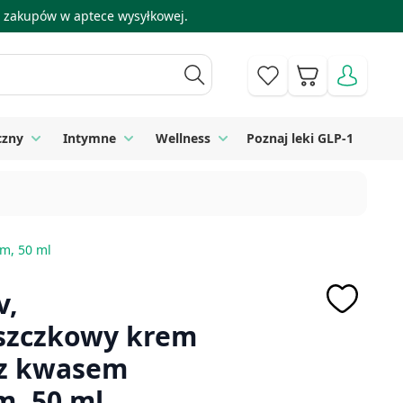
 i zakupów w aptece wysyłkowej.
Koszyk
czny
Intymne
Wellness
Poznaj leki GLP-1
 Higiena
Toggle submenu for Sprzęt medyczny
Toggle submenu for Intymne
Toggle submenu for Wellness
ym, 50 ml
v,
szczkowy krem
 z kwasem
, 50 ml