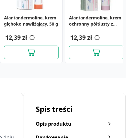
Alantandermoline, krem
Alantandermoline, krem
M
głęboko nawilżający, 50 g
ochronny półtłusty z
8
witaminami A+E, 50 g
12,39 zł
12,39 zł
5
Spis treści
Opis produktu
o dniu
Dawkowanie