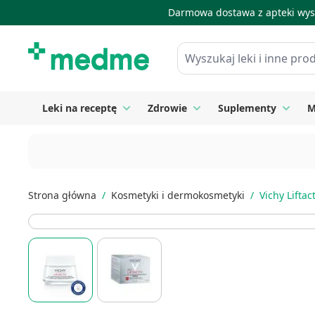
Darmowa dostawa z apteki wysy
Skip to Content
Wyszukaj leki i inne produkty
Leki na receptę
Zdrowie
Suplementy
M
Toggle submenu for Leki na receptę
Toggle submenu for Zdrow
Toggle
Strona główna
/
Kosmetyki i dermokosmetyki
/
Vichy Lifta