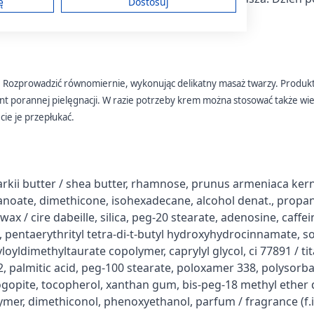
ę
Dostosuj
rdziej promienna.
Vichy Dercos Aminexil
Vichy Capital Soleil,
am
Clinical 5, kuracja przeciw
ochronne mleczko do
wypadaniu włosów dla
twarzy i ciała SPF 30, 300
ę. Rozprowadzić równomiernie, wykonując delikatny masaż twarzy. Produk
mężczyzn, 6 ml, 21
229,79 zł
ml
85,49 zł
ent porannej pielęgnacji. W razie potrzeby krem można stosować także w
ampułek
treści
cie je przepłukać.
kii butter / shea butter, rhamnose, prunus armeniaca kerne
ych z różnych źródeł
exanoate, dimethicone, isohexadecane, alcohol denat., propan
wax / cire dabeille, silica, peg-20 stearate, adenosine, caffei
 pentaerythrityl tetra-di-t-butyl hydroxyhydrocinnamate, 
loyldimethyltaurate copolymer, caprylyl glycol, ci 77891 / t
12, palmitic acid, peg-100 stearate, poloxamer 338, polysorba
hlogopite, tocopherol, xanthan gum, bis-peg-18 methyl ether
mer, dimethiconol, phenoxyethanol, parfum / fragrance (f.i.