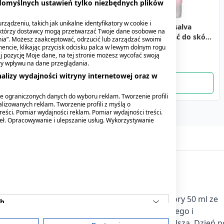
 domyślnych ustawień tylko niezbędnych plików
ządzeniu, takich jak unikalne identyfikatory w cookie i
Swederm Hudsalva
Masc ochronna z
La Roche-Posay Nutritic
Cetaphil PRO Itch
Vichy Mineral 89, krem,
ektórzy dostawcy mogą przetwarzać Twoje dane osobowe na
Vitamin E, maść do skóry
l
witamina A,
Intense Riche,
Control,
nawilzajacy 72h, 50 ml
nia”. Możesz zaakceptować, odrzucić lub zarządzać swoimi
suchej, 50 ml
encie, klikając przycisk odcisku palca w lewym dolnym rogu
(Lab.Gal.Olsztyn), 25 g
intensywna pielęgnacja
balsam,nawilż.,d/tw.,ciała,
47,89 zł
knij pozycję Moje dane, na tej stronie możesz wycofać swoją
24,59 zł
odżywczo-regenerująca,
236ml
3,79 zł
110,29 zł
98,39 zł
ły wpływu na dane przeglądania.
50 ml
alizy wydajności witryny internetowej oraz w
e ograniczonych danych do wyboru reklam. Tworzenie profili
lizowanych reklam. Tworzenie profili z myślą o
reści. Pomiar wydajności reklam. Pomiar wydajności treści.
deł. Opracowywanie i ulepszanie usług. Wykorzystywanie
rniający z kwasem hialuronowym do suchej skóry 50 ml ze
ch
ialuronowy, 5% ramnoza pochodzenia naturalnego i
arzy. Skóra jest jędrniejsza i wydaje się gładsza. Dzień p