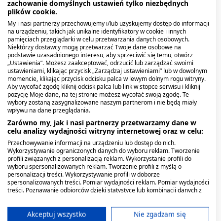
zachowanie domyślnych ustawień tylko niezbędnych
plików cookie.
Przeciwwskazania. Kto nie
My i nasi partnerzy przechowujemy i/lub uzyskujemy dostęp do informacji
na urządzeniu, takich jak unikalne identyfikatory w cookie i innych
powinien przyjmować
pamięciach przeglądarki w celu przetwarzania danych osobowych.
Niektórzy dostawcy mogą przetwarzać Twoje dane osobowe na
produktu?
podstawie uzasadnionego interesu, aby sprzeciwić się temu, otwórz
„Ustawienia”. Możesz zaakceptować, odrzucić lub zarządzać swoimi
ustawieniami, klikając przycisk „Zarządzaj ustawieniami” lub w dowolnym
Produkt może być stosowany przez kobiety w
momencie, klikając przycisk odcisku palca w lewym dolnym rogu witryny.
Aby wycofać zgodę kliknij odcisk palca lub link w stopce serwisu i kliknij
ciąży lub karmiące piersią po wcześniejszej
pozycję Moje dane, na tej stronie możesz wycofać swoją zgodę. Te
konsultacji z lekarzem.
Produkt nie jest
wybory zostaną zasygnalizowane naszym partnerom i nie będą miały
wpływu na dane przeglądania.
przeznaczony dla dzieci i osób z indywidualnym
Zarówno my, jak i nasi partnerzy przetwarzamy dane w
brakiem tolerancji na którykolwiek ze składników
celu analizy wydajności witryny internetowej oraz w celu:
preparatu.
Przechowywanie informacji na urządzeniu lub dostęp do nich.
Wykorzystywanie ograniczonych danych do wyboru reklam. Tworzenie
profili związanych z personalizacją reklam. Wykorzystanie profili do
Nie należy przekraczać zalecanej porcji do
wyboru spersonalizowanych reklam. Tworzenie profili z myślą o
spożycia w ciągu dnia.
personalizacji treści. Wykorzystywanie profili w doborze
spersonalizowanych treści. Pomiar wydajności reklam. Pomiar wydajności
treści. Poznawanie odbiorców dzięki statystyce lub kombinacji danych z
Suplement diety nie może być stosowany jako
różnych źródeł. Opracowywanie i ulepszanie usług. Wykorzystywanie
substytut (zamiennik) zróżnicowanej diety.
ograniczonych danych do wyboru treści.
Dane mogą być udostępniane poza Unię Europejską i wysyłane do USA.
Akceptuj wszystko
Nie zgadzam się