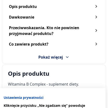
Opis produktu
Dawkowanie
Przeciwwskazania. Kto nie powinien
przyjmować produktu?
Witamina C Forte 1000,
Witamina D3 4000 j.m.,
Co zawiera produkt?
tabletki musujące, 20 szt.
kapsułki, 60 szt.
9,49 zł
9,79 zł
Pokaż więcej
Opis produktu
Witamina B Complex
- suplement diety.
Dawkowanie
Ustawienia prywatności
Kliknięcie przycisku „Nie zgadzam się” powoduje
Dorośli:
1 tabletka.