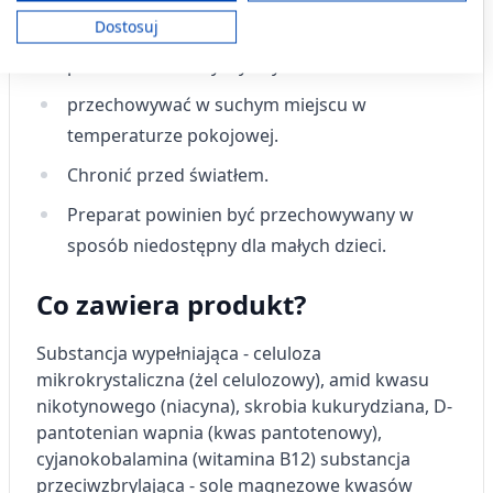
Dla utrzymania prawidłwego stanu zdrowia
Twoja zgoda i polityka cookie dotyczą wyłącznie tej witryny/aplikacji.
Dostosuj
należy stosować zrównoważoną dietęi
Wyświetl listę partnerów (11 dostawców IAB)
prowadzić zdrowy tryb życia.
Używamy Twoich danych w następujących celach:
Cele przetwarzania IAB:
przechowywać w suchym miejscu w
Przechowywanie informacji na urządzeniu
temperaturze pokojowej.
lub dostęp do nich
Chronić przed światłem.
Wykorzystywanie ograniczonych danych do
wyboru reklam
Preparat powinien być przechowywany w
sposób niedostępny dla małych dzieci.
Tworzenie profili w celu
spersonalizowanych reklam
Co zawiera produkt?
Wykorzystanie profili do wyboru
spersonalizowanych reklam
Substancja wypełniająca - celuloza
mikrokrystaliczna (żel celulozowy), amid kwasu
Tworzenie profili w celu personalizacji treści
nikotynowego (niacyna), skrobia kukurydziana, D-
Wykorzystywanie profili w celu doboru
pantotenian wapnia (kwas pantotenowy),
spersonalizowanych treści
cyjanokobalamina (witamina B12) substancja
przeciwzbrylająca - sole magnezowe kwasów
Pomiar efektywności reklam