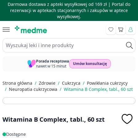
Darmowa dostawa z apteki wysyłkowej od 169 zł |
Portal do
rezerwacji w aptekach stacjonarnych i zakupów w aptece
wysyłkowej.
Skip to Content
Koszyk
Wyszukaj leki i inne produkty
Porada receptowa
Umów konsultację
nawet w 15 minut
Strona główna
/
Zdrowie
/
Cukrzyca
/
Powikłania cukrzycy
/
Neuropatia cukrzycowa
/
Witamina B Complex, tabl., 60 szt
Witamina B Complex, tabl., 60 szt
Dostępne