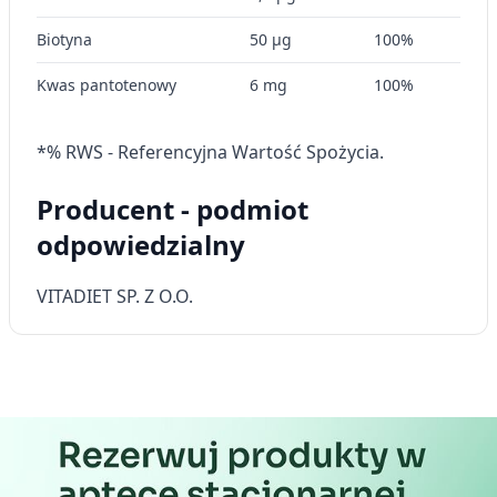
Reklama / śledzenie
Biotyna
50 µg
100%
Kwas pantotenowy
6 mg
100%
*% RWS - Referencyjna Wartość Spożycia.
Producent - podmiot
odpowiedzialny
VITADIET SP. Z O.O.