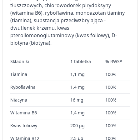
tłuszczowych, chlorowodorek pirydoksyny
(witamina B6), ryboflawina, monoazotan tiaminy
Pomiar efektywności treści
(tiamina), substancja przeciwzbrylająca -
Rozumienie odbiorców dzięki statystyce lub
dwutlenek krzemu, kwas
kombinacji danych z różnych źródeł
pteroilomonoglutaminowy (kwas foliowy), D-
biotyna (biotyna).
Rozwój i ulepszanie usług
Wykorzystywanie ograniczonych danych do
Składniki
wyboru treści
1 tabletka
% RWS*
Funkcje specjalne IAB:
Tiamina
1,1 mg
100%
Użycie dokładnych danych
geolokalizacyjnych
Ryboflawina
1,4 mg
100%
Identyfikowanie urządzeń na podstawie
Niacyna
16 mg
100%
aktywnie żądanych informacji
Witamina B6
1,4 mg
100%
Cele przetwarzania inne niż IAB:
Niezbędne
Kwas foliowy
200 µg
100%
Wydajność (Performance)
Witamina B12
2,5 µg
100%