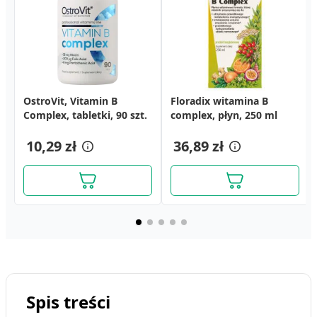
OstroVit, Vitamin B
OstroVit, Vitamin B
Vitaminum E Hasco, 100
Floradix witamina B
Vitaminum A+E Medana,
Complex, tabletki, 90 szt.
Complex, tabletki, 90 szt.
mg, kapsułki miękkie, 30
complex, płyn, 250 ml
2500 j.m.A + 200 mg E,
szt.
kapsułki, 20 szt.
6,69 zł
6,09 zł
10,29 zł
10,29 zł
36,89 zł
Spis treści