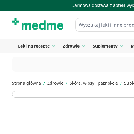
Darmowa dostawa z apteki wysy
Skip to Content
Wyszukaj leki i inne produkty
Leki na receptę
Zdrowie
Suplementy
M
Toggle submenu for Leki na receptę
Toggle submenu for Zdrow
Toggle
Strona główna
/
Zdrowie
/
Skóra, włosy i paznokcie
/
Supl