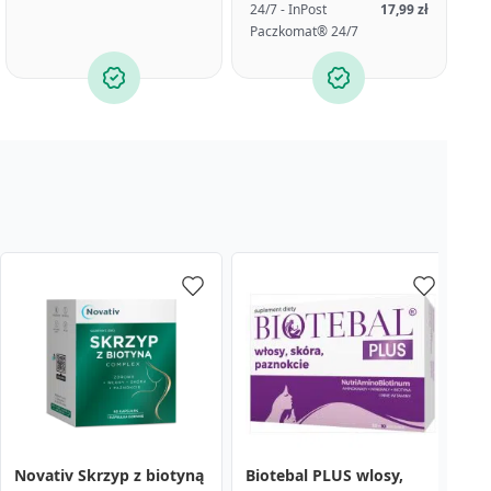
24/7 - InPost
17,99 zł
Paczkomat® 24/7
Novativ Skrzyp z biotyną
Biotebal PLUS wlosy,
V