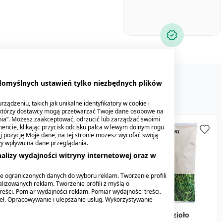
ę zainteresować
 domyślnych ustawień tylko niezbędnych plików
ządzeniu, takich jak unikalne identyfikatory w cookie i
ektórzy dostawcy mogą przetwarzać Twoje dane osobowe na
nia”. Możesz zaakceptować, odrzucić lub zarządzać swoimi
encie, klikając przycisk odcisku palca w lewym dolnym rogu
knij pozycję Moje dane, na tej stronie możesz wycofać swoją
ły wpływu na dane przeglądania.
alizy wydajności witryny internetowej oraz w
e ograniczonych danych do wyboru reklam. Tworzenie profili
lizowanych reklam. Tworzenie profili z myślą o
reści. Pomiar wydajności reklam. Pomiar wydajności treści.
deł. Opracowywanie i ulepszanie usług. Wykorzystywanie
Flexus Shots, płyn
Artresan Optima,
Ziele skrzypu, zioło