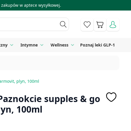
 i zakupów w aptece wysyłkowej.
Koszyk
czny
Intymne
Wellness
Poznaj leki GLP-1
 Higiena
Toggle submenu for Sprzęt medyczny
Toggle submenu for Intymne
Toggle submenu for Wellness
armovit, plyn, 100ml
Paznokcie supples & go
lyn, 100ml