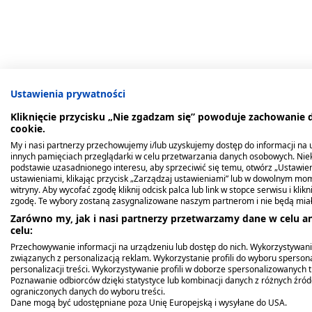
Ustawienia prywatności
Bestsellery
Podobne produkty
Mogą Ci
Kliknięcie przycisku „Nie zgadzam się” powoduje zachowanie
cookie.
My i nasi partnerzy przechowujemy i/lub uzyskujemy dostęp do informacji na ur
innych pamięciach przeglądarki w celu przetwarzania danych osobowych. Ni
podstawie uzasadnionego interesu, aby sprzeciwić się temu, otwórz „Ustawie
ustawieniami, klikając przycisk „Zarządzaj ustawieniami” lub w dowolnym mom
witryny. Aby wycofać zgodę kliknij odcisk palca lub link w stopce serwisu i kli
zgodę. Te wybory zostaną zasygnalizowane naszym partnerom i nie będą mia
Zarówno my, jak i nasi partnerzy przetwarzamy dane w celu an
celu:
Przechowywanie informacji na urządzeniu lub dostęp do nich. Wykorzystywani
związanych z personalizacją reklam. Wykorzystanie profili do wyboru spersona
personalizacji treści. Wykorzystywanie profili w doborze spersonalizowanych t
Poznawanie odbiorców dzięki statystyce lub kombinacji danych z różnych źró
ograniczonych danych do wyboru treści.
OstroVit, Kolagen Morski
Skrzyp, tabletki
Ziele skrzypu, zioło
KolagenCito,
Skin Care Hialuron Shot,
Gal Koenzym Q10,
Dane mogą być udostępniane poza Unię Europejską i wysyłane do USA.