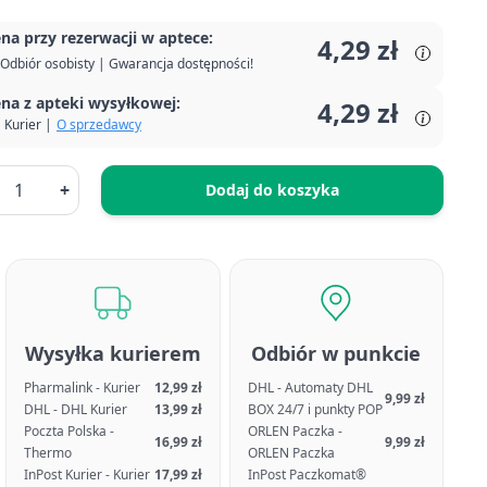
na przy rezerwacji w aptece:
4,29 zł
Odbiór osobisty | Gwarancja dostępności!
na z apteki wysyłkowej:
4,29 zł
Kurier |
O sprzedawcy
+
Dodaj do koszyka
Wysyłka kurierem
Odbiór w punkcie
Pharmalink - Kurier
12,99 zł
DHL - Automaty DHL
9,99 zł
DHL - DHL Kurier
13,99 zł
BOX 24/7 i punkty POP
Poczta Polska -
ORLEN Paczka -
16,99 zł
9,99 zł
Thermo
ORLEN Paczka
InPost Kurier - Kurier
17,99 zł
InPost Paczkomat®