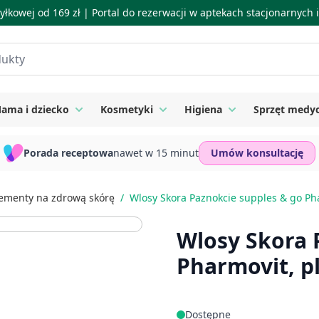
łkowej od 169 zł |
Portal do rezerwacji w aptekach stacjonarnych
ama i dziecko
Kosmetyki
Higiena
Sprzęt medy
ie
 submenu for Suplementy
Toggle submenu for Mama i dziecko
Toggle submenu for Kosmetyki
Toggle submenu for
Porada receptowa
nawet w 15 minut
Umów konsultację
ementy na zdrową skórę
/
Wlosy Skora Paznokcie supples & go Ph
Wlosy Skora 
Pharmovit, p
Dostępne