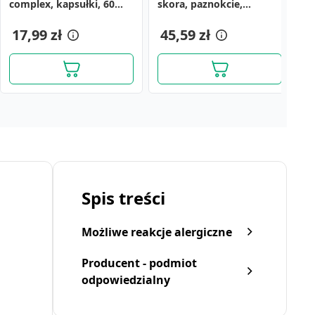
complex, kapsułki, 60
skora, paznokcie,
Pl
sztuk
tabl.,40szt(30+10szt)
17,99 zł
45,59 zł
8
Spis treści
Możliwe reakcje alergiczne
Producent - podmiot
odpowiedzialny