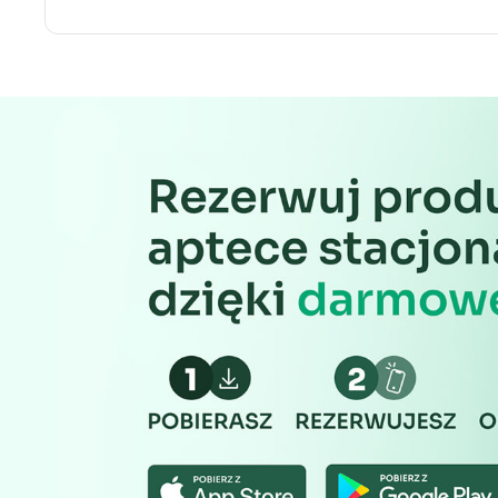
Rozwój i ulepszanie usług
Wykorzystywanie ograniczonych danych do wyboru treści
Funkcje specjalne IAB:
Użycie dokładnych danych geolokalizacyjnych
Identyfikowanie urządzeń na podstawie aktywnie żądanych 
Cele przetwarzania inne niż IAB:
Niezbędne
Wydajność (Performance)
Reklama / śledzenie