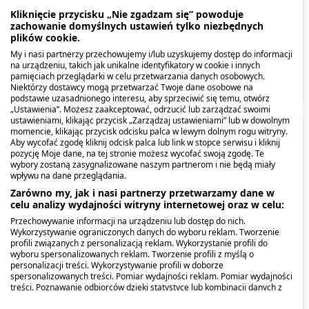
Dawkowanie
Kliknięcie przycisku „Nie zgadzam się” powoduje
zachowanie domyślnych ustawień tylko niezbędnych
Przeciwwskazania. Kto nie powinien
plików cookie.
przyjmować produktu?
My i nasi partnerzy przechowujemy i/lub uzyskujemy dostęp do informacji
na urządzeniu, takich jak unikalne identyfikatory w cookie i innych
pamięciach przeglądarki w celu przetwarzania danych osobowych.
Niektórzy dostawcy mogą przetwarzać Twoje dane osobowe na
Pokaż więcej
podstawie uzasadnionego interesu, aby sprzeciwić się temu, otwórz
„Ustawienia”. Możesz zaakceptować, odrzucić lub zarządzać swoimi
ustawieniami, klikając przycisk „Zarządzaj ustawieniami” lub w dowolnym
momencie, klikając przycisk odcisku palca w lewym dolnym rogu witryny.
Opis produktu
Aby wycofać zgodę kliknij odcisk palca lub link w stopce serwisu i kliknij
pozycję Moje dane, na tej stronie możesz wycofać swoją zgodę. Te
wybory zostaną zasygnalizowane naszym partnerom i nie będą miały
Lekki, bezzapachowy krem przeznaczony do
wpływu na dane przeglądania.
pielęgnacji delikatnej skóry wokół oczu.
Zarówno my, jak i nasi partnerzy przetwarzamy dane w
celu analizy wydajności witryny internetowej oraz w celu:
Kiedy stosować produkt?
Przechowywanie informacji na urządzeniu lub dostęp do nich.
Wykorzystywanie ograniczonych danych do wyboru reklam. Tworzenie
profili związanych z personalizacją reklam. Wykorzystanie profili do
Polecany do cery suchej ze skłonnością do
wyboru spersonalizowanych reklam. Tworzenie profili z myślą o
personalizacji treści. Wykorzystywanie profili w doborze
zmarszczek.
spersonalizowanych treści. Pomiar wydajności reklam. Pomiar wydajności
treści. Poznawanie odbiorców dzięki statystyce lub kombinacji danych z
Dawkowanie
różnych źródeł. Opracowywanie i ulepszanie usług. Wykorzystywanie
ograniczonych danych do wyboru treści.