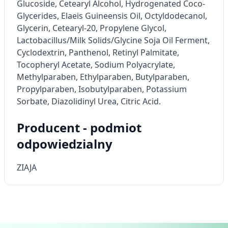
Glucoside, Cetearyl Alcohol, Hydrogenated Coco-
Glycerides, Elaeis Guineensis Oil, Octyldodecanol,
Pomiar efektywności reklam
Glycerin, Cetearyl-20, Propylene Glycol,
Pomiar efektywności treści
Lactobacillus/Milk Solids/Glycine Soja Oil Ferment,
Cyclodextrin, Panthenol, Retinyl Palmitate,
Rozumienie odbiorców dzięki statystyce lub
Tocopheryl Acetate, Sodium Polyacrylate,
kombinacji danych z różnych źródeł
Methylparaben, Ethylparaben, Butylparaben,
Rozwój i ulepszanie usług
Propylparaben, Isobutylparaben, Potassium
Sorbate, Diazolidinyl Urea, Citric Acid.
Wykorzystywanie ograniczonych danych do
wyboru treści
Producent - podmiot
Funkcje specjalne IAB:
odpowiedzialny
Użycie dokładnych danych
geolokalizacyjnych
ZIAJA
Identyfikowanie urządzeń na podstawie
aktywnie żądanych informacji
Cele przetwarzania inne niż IAB:
Niezbędne