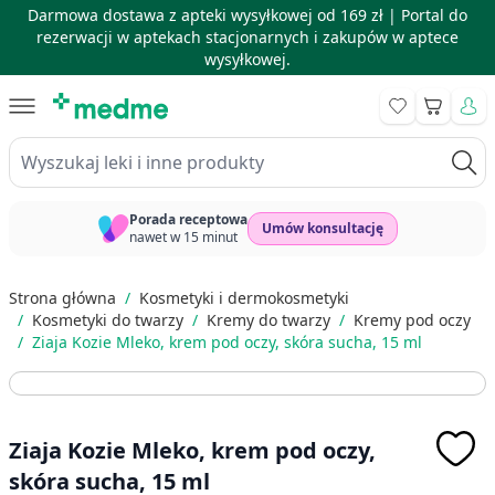
Darmowa dostawa z apteki wysyłkowej od 169 zł |
Portal do
rezerwacji w aptekach stacjonarnych i zakupów w aptece
wysyłkowej.
Skip to Content
Koszyk
Wyszukaj leki i inne produkty
Porada receptowa
Umów konsultację
nawet w 15 minut
Strona główna
/
Kosmetyki i dermokosmetyki
/
Kosmetyki do twarzy
/
Kremy do twarzy
/
Kremy pod oczy
/
Ziaja Kozie Mleko, krem pod oczy, skóra sucha, 15 ml
Ziaja Kozie Mleko, krem pod oczy,
skóra sucha, 15 ml