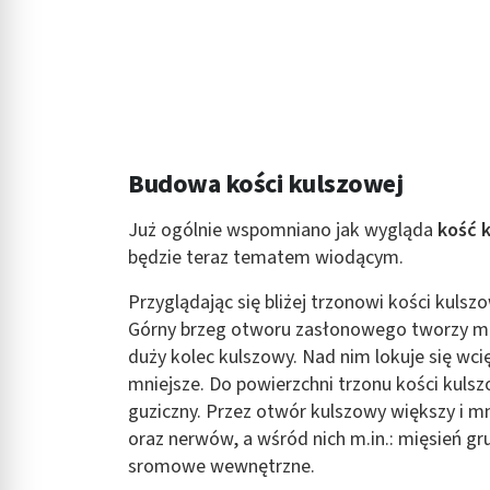
Rozumienie odbiorców dzięki statystyce lub kombinacji danych
Rozwój i ulepszanie usług
Wykorzystywanie ograniczonych danych do wyboru treści
Funkcje specjalne IAB:
Budowa kości kulszowej
Użycie dokładnych danych geolokalizacyjnych
Identyfikowanie urządzeń na podstawie aktywnie żądanych inf
Już ogólnie wspomniano jak wygląda
kość 
będzie teraz tematem wiodącym.
Cele przetwarzania inne niż IAB:
Niezbędne
Przyglądając się bliżej trzonowi kości kuls
Górny brzeg otworu zasłonowego tworzy mał
Wydajność (Performance)
duży kolec kulszowy. Nad nim lokuje się wc
mniejsze. Do powierzchni trzonu kości kulszo
Reklama / śledzenie
guziczny. Przez otwór kulszowy większy i mn
oraz nerwów, a wśród nich m.in.: mięsień gr
sromowe wewnętrzne.