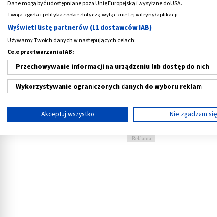
ona w jamie brzusznej, dalej rozpościera się
Dane mogą być udostępniane poza Unię Europejską i wysyłane do USA.
talerze kości biodrowych docierając aż do ko
Twoja zgoda i polityka cookie dotyczą wyłącznie tej witryny/aplikacji.
łonowego
. Kość kulszowa znajduje się w n
Wyświetl listę partnerów (11 dostawców IAB)
kolokwialnie, to miejsce na którym człowiek
Używamy Twoich danych w następujących celach:
Cele przetwarzania IAB:
Kulszowa kość
składa się z dwóch części: tr
Przechowywanie informacji na urządzeniu lub dostęp do nich
wkomponowany jest kolec kulszowy, który r
od ulokowanego niżej wcięcia kulszowego m
Wykorzystywanie ograniczonych danych do wyboru reklam
jednocześnie jej gałąź, która u swojego począ
Tworzenie profili w celu spersonalizowanych reklam
bardziej wypłaszczona. Trzon i gałąź kości
Akceptuj wszystko
Nie zgadzam si
prostym. W tym miejscu wyróżnia się kolejny
Wykorzystanie profili do wyboru spersonalizowanych reklam
Reklama
Tworzenie profili w celu personalizacji treści
Wykorzystywanie profili w celu doboru spersonalizowanych tre
Pomiar efektywności reklam
Pomiar efektywności treści