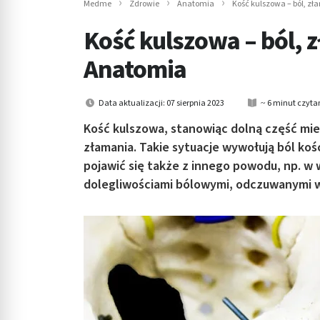
Medme
Zdrowie
Anatomia
Kość kulszowa – ból, zł
in submenu: Wellness
Kość kulszowa – ból, z
Anatomia
Data aktualizacji: 07 sierpnia 2023
~ 6 minut czyta
Kość kulszowa, stanowiąc dolną część mied
złamania. Takie sytuacje wywołują ból koś
pojawić się także z innego powodu, np. w 
dolegliwościami bólowymi, odczuwanymi w