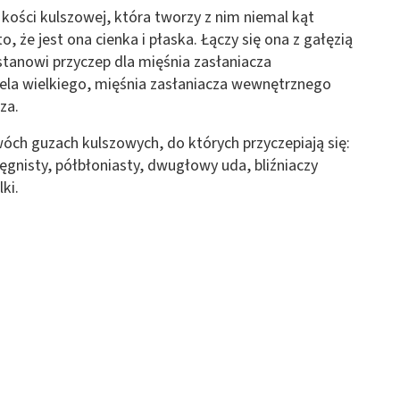
 kości kulszowej, która tworzy z nim niemal kąt
o, że jest ona cienka i płaska. Łączy się ona z gałęzią
stanowi przyczep dla mięśnia zasłaniacza
ela wielkiego, mięśnia zasłaniacza wewnętrznego
za.
óch guzach kulszowych, do których przyczepiają się:
gnisty, półbłoniasty, dwugłowy uda, bliźniaczy
ki.