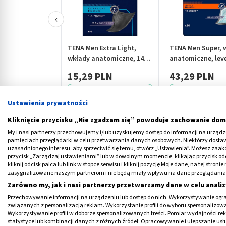
‹
TENA Men Extra Light,
TENA Men Super, 
wkłady anatomiczne, 14
anatomiczne, leve
szt.
szt.
15,29 PLN
43,29 PLN
Ustawienia prywatności
Kliknięcie przycisku „Nie zgadzam się” powoduje zachowanie dom
My i nasi partnerzy przechowujemy i/lub uzyskujemy dostęp do informacji na urządzen
pamięciach przeglądarki w celu przetwarzania danych osobowych. Niektórzy dost
Gdzie jest kość kulszowa?
uzasadnionego interesu, aby sprzeciwić się temu, otwórz „Ustawienia”. Możesz zaa
przycisk „Zarządzaj ustawieniami” lub w dowolnym momencie, klikając przycisk od
kliknij odcisk palca lub link w stopce serwisu i kliknij pozycję Moje dane, na tej str
Kość kulszowa
po łacinie określa się jako
os
zasygnalizowane naszym partnerom i nie będą miały wpływu na dane przeglądania
ona
kość miedniczną
, którą potocznie nazy
Zarówno my, jak i nasi partnerzy przetwarzamy dane w celu analiz
Przechowywanie informacji na urządzeniu lub dostęp do nich. Wykorzystywanie ogra
Jak zlokalizować część szkieletu, jaką jest
k
związanych z personalizacją reklam. Wykorzystanie profili do wyboru spersonalizowany
Wykorzystywanie profili w doborze spersonalizowanych treści. Pomiar wydajności re
Kości kulszowej należy szukać w obszernej s
statystyce lub kombinacji danych z różnych źródeł. Opracowywanie i ulepszanie us