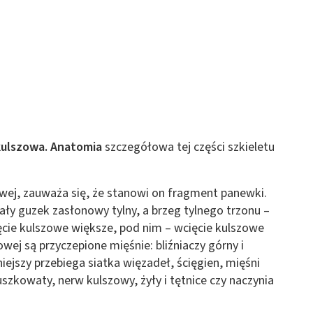
 z różnych źródeł
ormacji
kulszowa. Anatomia
szczegółowa tej części szkieletu
zowej, zauważa się, że stanowi on fragment panewki.
y guzek zasłonowy tylny, a brzeg tylnego trzonu –
ięcie kulszowe większe, pod nim – wcięcie kulszowe
wej są przyczepione mięśnie: bliźniaczy górny i
iejszy przebiega siatka więzadeł, ścięgien, mięśni
uszkowaty, nerw kulszowy, żyły i tętnice czy naczynia