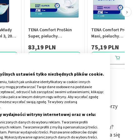
›
wkłady
TENA Comfort ProSkin
TENA Comfort ProSkin
l 3, 20
Super, pieluchy
Maxi, pieluchy
anatomiczne, 36 szt.
anatomiczne, 28 szt.
83,19 PLN
75,19 PLN
yślnych ustawień tylko niezbędnych plików cookie.
iu, takich jak unikalne identyfikatory w cookie i innych
awcy mogą przetwarzać Twoje dane osobowe na podstawie
kceptować, odrzucić lub zarządzać swoimi ustawieniami, klikając
cisku palca w lewym dolnym rogu witryny. Aby wycofać zgodę
onie możesz wycofać swoją zgodę. Te wybory zostaną
 ischii.
Wraz z kością łonową oraz biodrową tworzy
.
wa się po prostu
miednicą
.
y wydajności witryny internetowej oraz w celu:
niczonych danych do wyboru reklam. Tworzenie profili
ość kulszowa? Gdzie jest
ten element miednicy?
ch reklam. Tworzenie profili z myślą o personalizacji treści.
klam. Pomiar wydajności treści. Poznawanie odbiorców dzięki
trukturze, którą jest kość miedniczna. Rozkłada się
ług. Wykorzystywanie ograniczonych danych do wyboru treści.