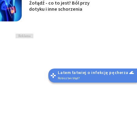
Żołądź - co to jest? Ból przy
dotyku i inne schorzenia
Reklama
Latem łatwiej o infekcję pęcherza 🌊
Robisz ten błąd?