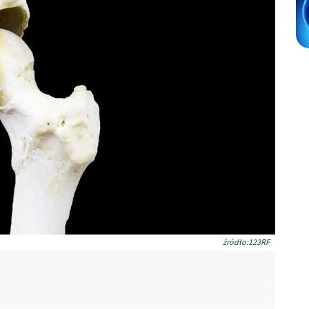
źródło:123RF