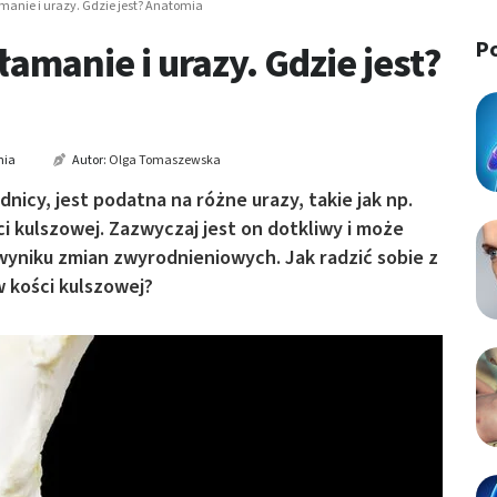
amanie i urazy. Gdzie jest? Anatomia
P
łamanie i urazy. Gdzie jest?
nia
Autor:
Olga Tomaszewska
nicy, jest podatna na różne urazy, takie jak np.
ci kulszowej. Zazwyczaj jest on dotkliwy i może
wyniku zmian zwyrodnieniowych. Jak radzić sobie z
 kości kulszowej?