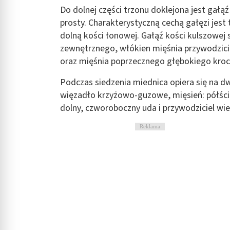
Do dolnej części trzonu doklejona jest gałąź
prosty. Charakterystyczną cechą gałęzi jest t
dolną kości łonowej. Gałąź kości kulszowej 
zewnętrznego, włókien mięśnia przywodzici
oraz mięśnia poprzecznego głębokiego kroc
Podczas siedzenia miednica opiera się na dw
więzadło krzyżowo-guzowe, mięsień: półścię
dolny, czworoboczny uda i przywodziciel wiel
Reklama