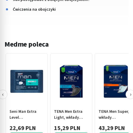
Ćwiczenia na obojczyki
Medme poleca
‹
›
Seni Man Extra
TENA Men Extra
TENA Men Super,
Level
Light, wkłady
wkłady
3,pieluchy,anatom.,dla
anatomiczne, 14
anatomiczne,
22,69 PLN
15,29 PLN
43,29 PLN
mężczyzn,15szt
szt.
level 3, 20 szt.