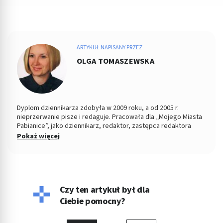
ARTYKUŁ NAPISANY PRZEZ
OLGA TOMASZEWSKA
Dyplom dziennikarza zdobyła w 2009 roku, a od 2005 r.
nieprzerwanie pisze i redaguje. Pracowała dla „Mojego Miasta
Pabianice”, jako dziennikarz, redaktor, zastępca redaktora
naczelnego i PR-owiec, współpracowała z „Nowym Życiem
Pokaż więcej
Pabianic" i licznymi portalami o tematyce zdrowotnej, tworząc
dla tych podmiotów artykuły. Jej konikiem jest tworzenie
treści z zakresu profilaktyki zdrowia, szeroko pojętej
psychologii oraz pediatrii. Jeśli nie pisze, wygina się na macie
ćwicząc hatha jogę jako nauczyciel i dozgonny uczeń.
Czy ten artykuł był dla
Ciebie pomocny?