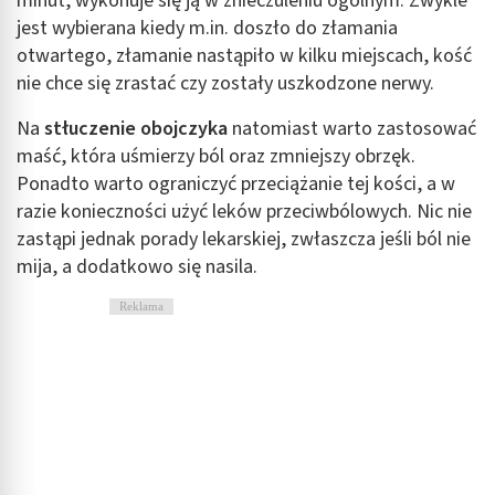
minut, wykonuje się ją w znieczuleniu ogólnym. Zwykle
Wydajność (Performance)
jest wybierana kiedy m.in. doszło do złamania
Reklama / śledzenie
otwartego, złamanie nastąpiło w kilku miejscach, kość
nie chce się zrastać czy zostały uszkodzone nerwy.
Na
stłuczenie obojczyka
natomiast warto zastosować
maść, która uśmierzy ból oraz zmniejszy obrzęk.
Ponadto warto ograniczyć przeciążanie tej kości, a w
razie konieczności użyć leków przeciwbólowych. Nic nie
zastąpi jednak porady lekarskiej, zwłaszcza jeśli ból nie
mija, a dodatkowo się nasila.
Reklama