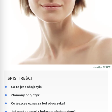
źrodło:123RF
SPIS TREŚCI
Co to jest obojczyk?
Złamany obojczyk
Co jeszcze oznacza ból obojczyka?
Jak postępować z bolącym obojczykiem?