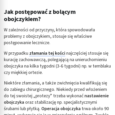
Pomiar efektywności reklam
Jak postępować z bolącym
Pomiar efektywności treści
obojczykiem?
Rozumienie odbiorców dzięki statystyce lub
W zależności od przyczyny, która spowodowała
kombinacji danych z różnych źródeł
problemy z obojczykiem, stosuje się właściwe
postępowanie lecznicze.
Rozwój i ulepszanie usług
W przypadku
złamania tej kości
najczęściej stosuje się
Wykorzystywanie ograniczonych danych do
wyboru treści
kurację zachowawczą, polegającą na unieruchomieniu
obojczyka na kilka tygodni (3-6 tygodni) np. w temblaku
Funkcje specjalne IAB:
czy miękkiej ortezie.
Użycie dokładnych danych geolokalizacyjnych
Niektóre złamania, a także zwichnięcia kwalifikują się
Identyfikowanie urządzeń na podstawie
aktywnie żądanych informacji
do zabiegu chirurgicznego. Niekiedy przed włożeniem
do tej swoistej „protezy” trzeba wykonać
nastawienie
Cele przetwarzania inne niż IAB:
obojczyka
oraz stabilizację np. specjalistycznymi
Niezbędne
śrubami lub płytką.
Operacja obojczyka
trwa około 90