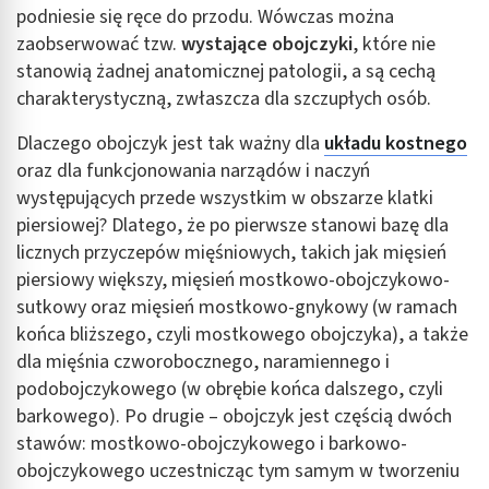
podniesie się ręce do przodu. Wówczas można
zaobserwować tzw.
wystające obojczyki
, które nie
stanowią żadnej anatomicznej patologii, a są cechą
charakterystyczną, zwłaszcza dla szczupłych osób.
Dlaczego obojczyk jest tak ważny dla
układu kostnego
oraz dla funkcjonowania narządów i naczyń
występujących przede wszystkim w obszarze klatki
piersiowej? Dlatego, że po pierwsze stanowi bazę dla
licznych przyczepów mięśniowych, takich jak mięsień
piersiowy większy, mięsień mostkowo-obojczykowo-
sutkowy oraz mięsień mostkowo-gnykowy (w ramach
końca bliższego, czyli mostkowego obojczyka), a także
dla mięśnia czworobocznego, naramiennego i
podobojczykowego (w obrębie końca dalszego, czyli
barkowego). Po drugie – obojczyk jest częścią dwóch
stawów: mostkowo-obojczykowego i barkowo-
obojczykowego uczestnicząc tym samym w tworzeniu