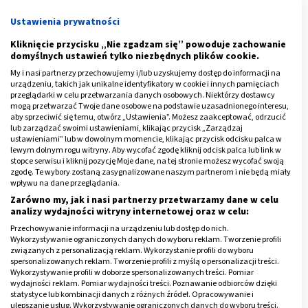
Co jeszcze oznacza ból obojczyka?
Ustawienia prywatności
Bóle obojczyka
mogą zwiastować też inne od
Kliknięcie przycisku „Nie zgadzam się” powoduje zachowanie
złamania urazy czy stany nie spowodowane działaniem
domyślnych ustawień tylko niezbędnych plików cookie.
jakiegoś czynnika zewnętrznego. Może okazać się, że
My i nasi partnerzy przechowujemy i/lub uzyskujemy dostęp do informacji na
jest to symptom wskazujący na
zwichnięcie
urządzeniu, takich jak unikalne identyfikatory w cookie i innych pamięciach
przeglądarki w celu przetwarzania danych osobowych. Niektórzy dostawcy
obojczyka
lub jego stłuczenie.
mogą przetwarzać Twoje dane osobowe na podstawie uzasadnionego interesu,
aby sprzeciwić się temu, otwórz „Ustawienia”. Możesz zaakceptować, odrzucić
Ból w obojczyku może oznaczać także stan
lub zarządzać swoimi ustawieniami, klikając przycisk „Zarządzaj
ustawieniami” lub w dowolnym momencie, klikając przycisk odcisku palca w
przeciążenia mięśni albo zwyrodnienie stawów czy też
lewym dolnym rogu witryny. Aby wycofać zgodę kliknij odcisk palca lub link w
zmiany naczyniowo-nerwowe. W przypadku procesu
stopce serwisu i kliknij pozycję Moje dane, na tej stronie możesz wycofać swoją
zgodę. Te wybory zostaną zasygnalizowane naszym partnerom i nie będą miały
zwyrodnieniowego dotyczącego barku, oprócz bólu,
wpływu na dane przeglądania.
innymi oznakami są problemy z poruszaniem ręką, czy
Zarówno my, jak i nasi partnerzy przetwarzamy dane w celu
też odczuwanie wyraźnego ograniczenia w ruchomości
analizy wydajności witryny internetowej oraz w celu:
w tym stawie oraz zesztywnienie stawów obręczy
Przechowywanie informacji na urządzeniu lub dostęp do nich.
Wykorzystywanie ograniczonych danych do wyboru reklam. Tworzenie profili
barkowej.
związanych z personalizacją reklam. Wykorzystanie profili do wyboru
spersonalizowanych reklam. Tworzenie profili z myślą o personalizacji treści.
Wykorzystywanie profili w doborze spersonalizowanych treści. Pomiar
Poza tym ból w okolicy obojczykamoże wskazywać na
wydajności reklam. Pomiar wydajności treści. Poznawanie odbiorców dzięki
schorzenia, które toczą się w ustroju. Jedną z takich
statystyce lub kombinacji danych z różnych źródeł. Opracowywanie i
ulepszanie usług. Wykorzystywanie ograniczonych danych do wyboru treści.