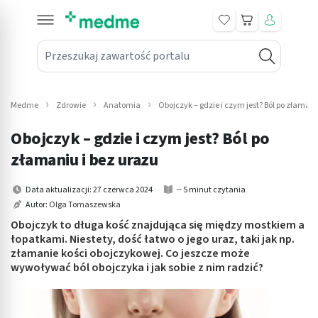
Koszyk
Przeszukaj zawartość portalu
in submenu: Leki na receptę
win submenu: Zdrowie
Medme
Zdrowie
Anatomia
Obojczyk – gdzie i czym jest? Ból po złamani
win submenu: Suplementy
Obojczyk – gdzie i czym jest? Ból po
win submenu: Mama i dziecko
złamaniu i bez urazu
win submenu: Kosmetyki
Data aktualizacji: 27 czerwca 2024
~ 5 minut czytania
Autor:
Olga Tomaszewska
win submenu: Higiena
Obojczyk to długa kość znajdująca się między mostkiem a
łopatkami. Niestety, dość łatwo o jego uraz, taki jak np.
win submenu: Sprzęt medyczny
złamanie kości obojczykowej. Co jeszcze może
wywoływać ból obojczyka i jak sobie z nim radzić?
win submenu: Intymne
win submenu: Wellness