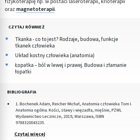
fizykoterapię np. w postaci laseroterapii, krioterapii
oraz
magnetoterapii
.
CZYTAJ RÓWNIEŻ
Tkanka - co to jest? Rodzaje, budowa, funkcje
tkanek człowieka
Układ kostny człowieka (anatomia)
Łopatka – ból w lewej i prawej. Budowa i złamanie
łopatki
BIBLIOGRAFIA
1. Bochenek Adam, Reicher Michał, Anatomia człowieka Tom I.
Anatomia ogólna. Kości, stawy i więzadła, mięśnie, PZWL
Wydawnictwo Lecznicze, 2019, Warszawa, ISBN
9788320043235.
Czytaj więcej