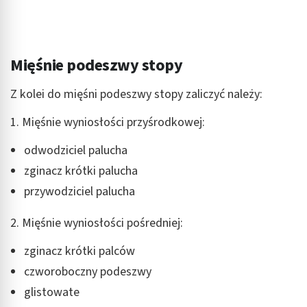
Rozumienie odbiorców dzięki statystyce lub
kombinacji danych z różnych źródeł
Rozwój i ulepszanie usług
Mięśnie podeszwy stopy
Wykorzystywanie ograniczonych danych do
Z kolei do mięśni podeszwy stopy zaliczyć należy:
wyboru treści
1. Mięśnie wyniosłości przyśrodkowej:
Funkcje specjalne IAB:
Użycie dokładnych danych geolokalizacyjnych
odwodziciel palucha
Identyfikowanie urządzeń na podstawie
zginacz krótki palucha
aktywnie żądanych informacji
przywodziciel palucha
Cele przetwarzania inne niż IAB:
2. Mięśnie wyniosłości pośredniej:
Niezbędne
zginacz krótki palców
Wydajność (Performance)
czworoboczny podeszwy
Reklama / śledzenie
glistowate