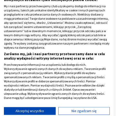
My i nasi partnerzy przechowujemy i/lub uzyskujemy dostęp do informacji na
urządzeniu, takich jak unikalne identyfikatory w cookie i innych pamięciach
przeglądarki w celu przetwarzania danych osobowych. Niektórzy dostawcy
mogą przetwarzać Twoje dane osobowe na podstawie uzasadnionego interesu,
aby sprzeciwić się temu, otwórz „Ustawienia”. Możesz zaakceptować, odrzucić
lub zarządzać swoimi ustawieniami, klikając przycisk „Zarządzaj
ustawieniami” lub w dowolnym momencie, klikając przycisk odcisku palca w
lewym dolnym rogu witryny. Aby wycofać zgodę kliknij odcisk palca lub link w
stopce serwisu i kliknij pozycję Moje dane, na tej stronie możesz wycofać swoją
zgodę. Te wybory zostaną zasygnalizowane naszym partnerom i nie będą miały
wpływu na dane przeglądania.
Zarówno my, jak i nasi partnerzy przetwarzamy dane w celu
analizy wydajności witryny internetowej oraz w celu:
Przechowywanie informacji na urządzeniu lub dostęp do nich.
Wykorzystywanie ograniczonych danych do wyboru reklam. Tworzenie profili
związanych z personalizacją reklam. Wykorzystanie profili do wyboru
spersonalizowanych reklam. Tworzenie profili z myślą o personalizacji treści.
Mięśnie grzbietu stopy
Wykorzystywanie profili w doborze spersonalizowanych treści. Pomiar
wydajności reklam. Pomiar wydajności treści. Poznawanie odbiorców dzięki
statystyce lub kombinacji danych z różnych źródeł. Opracowywanie i
Do
mięśni grzbietu
stopy zaliczyć należy:
ulepszanie usług. Wykorzystywanie ograniczonych danych do wyboru treści.
Dane mogą być udostępniane poza Unię Europejską i wysyłane do USA.
mięsień prostownik krótki palców
Twoja zgoda i polityka cookie dotyczą wyłącznie tej witryny/aplikacji.
mięsień prostownik krótki palucha
Wyświetl listę partnerów (11 dostawców IAB)
Akceptuj wszystko
Nie zgadzam się