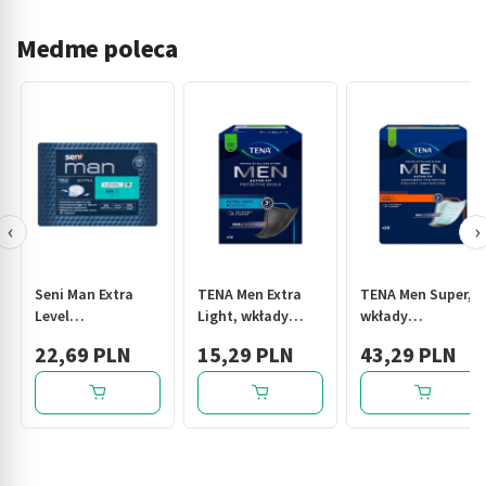
Medme poleca
‹
›
Seni Man Extra
TENA Men Extra
TENA Men Super,
Level
Light, wkłady
wkłady
3,pieluchy,anatom.,dla
anatomiczne, 14
anatomiczne,
22,69 PLN
15,29 PLN
43,29 PLN
mężczyzn,15szt
szt.
level 3, 20 szt.