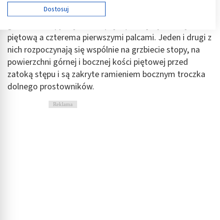
Używamy Twoich danych w następujących celach:
Dostosuj
Tworzą one wspólny brzusiec, który jest położony na
Cele przetwarzania IAB:
grzbiecie stopy. Są one rozpięte pomiędzy kością
Przechowywanie informacji na urządzeniu lub
piętową a czterema pierwszymi palcami. Jeden i drugi z
dostęp do nich
nich rozpoczynają się wspólnie na grzbiecie stopy, na
Wykorzystywanie ograniczonych danych do
powierzchni górnej i bocznej kości piętowej przed
wyboru reklam
zatoką stępu i są zakryte ramieniem bocznym troczka
dolnego prostowników.
Tworzenie profili w celu spersonalizowanych
reklam
Reklama
Wykorzystanie profili do wyboru
spersonalizowanych reklam
Tworzenie profili w celu personalizacji treści
Wykorzystywanie profili w celu doboru
spersonalizowanych treści
Pomiar efektywności reklam
Pomiar efektywności treści