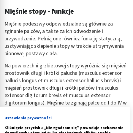
Mięśnie stopy - funkcje
Mięśnie podeszwy odpowiedzialne są głównie za
zginanie palców, a także za ich odwodzenie i
przywodzenie. Pełnią one również funkcję statyczną,
usztywniając sklepienie stopy w trakcie utrzymywania
pionowej postawy ciała.
Na powierzchni grzbietowej stopy wyróżnia się mięsień
prostownik długi i krótki palucha (musculus extensor
hallucis longus et musculus extensor hallucis brevis) i
mięsień prostownik długi i krótki palców (musculus
extensor digitorum brevis et musculus extensor
digitorum longus). Mięśnie te zginają palce od I do IV w
kierunku grzbietowym, prostują je i nieznacznie
rozstawiają.
Ustawienia prywatności
Kliknięcie przycisku „Nie zgadzam się” powoduje zachowanie
Reklama
domyślnych ustawień tylko niezbędnych plików cookie.