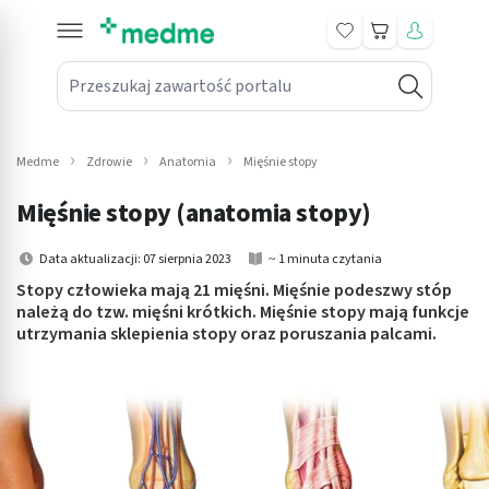
Koszyk
Przeszukaj zawartość portalu
in submenu: Leki na receptę
win submenu: Zdrowie
Medme
Zdrowie
Anatomia
Mięśnie stopy
win submenu: Suplementy
Mięśnie stopy (anatomia stopy)
win submenu: Mama i dziecko
Data aktualizacji: 07 sierpnia 2023
~ 1 minuta czytania
win submenu: Kosmetyki
Stopy człowieka mają 21 mięśni. Mięśnie podeszwy stóp
należą do tzw. mięśni krótkich. Mięśnie stopy mają funkcje
utrzymania sklepienia stopy oraz poruszania palcami.
win submenu: Higiena
win submenu: Sprzęt medyczny
win submenu: Intymne
win submenu: Wellness