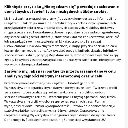
Kliknięcie przycisku „Nie zgadzam się” powoduje zachowanie
Reklama
domyślnych ustawień tylko niezbędnych plików cookie.
My i nasi partnerzy przechowujemy i/lub uzyskujemy dostęp do informacji na
urządzeniu, takich jak unikalne identyfikatory w cookie i innych pamięciach
przeglądarki w celu przetwarzania danych osobowych. Niektórzy dostawcy
mogą przetwarzać Twoje dane osobowe na podstawie uzasadnionego interesu,
aby sprzeciwić się temu, otwórz „Ustawienia”. Możesz zaakceptować, odrzucić
lub zarządzać swoimi ustawieniami, klikając przycisk „Zarządzaj
ustawieniami” lub w dowolnym momencie, klikając przycisk odcisku palca w
lewym dolnym rogu witryny. Aby wycofać zgodę kliknij odcisk palca lub link w
stopce serwisu i kliknij pozycję Moje dane, na tej stronie możesz wycofać swoją
zgodę. Te wybory zostaną zasygnalizowane naszym partnerom i nie będą miały
wpływu na dane przeglądania.
Zarówno my, jak i nasi partnerzy przetwarzamy dane w celu
analizy wydajności witryny internetowej oraz w celu:
Przechowywanie informacji na urządzeniu lub dostęp do nich.
Wykorzystywanie ograniczonych danych do wyboru reklam. Tworzenie profili
związanych z personalizacją reklam. Wykorzystanie profili do wyboru
spersonalizowanych reklam. Tworzenie profili z myślą o personalizacji treści.
Owulacja i zapłodnienie
Wykorzystywanie profili w doborze spersonalizowanych treści. Pomiar
wydajności reklam. Pomiar wydajności treści. Poznawanie odbiorców dzięki
statystyce lub kombinacji danych z różnych źródeł. Opracowywanie i
Po osiągnięciu dojrzałości płciowej, organizm kobiety
ulepszanie usług. Wykorzystywanie ograniczonych danych do wyboru treści.
Dane mogą być udostępniane poza Unię Europejską i wysyłane do USA.
zaczyna funkcjonować w cyklu miesięcznym. Jest to
Twoja zgoda i polityka cookie dotyczą wyłącznie tej witryny/aplikacji.