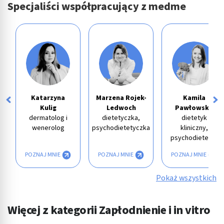
Specjaliści współpracujący z medme
Katarzyna
Marzena Rojek-
Kamila
Kulig
Ledwoch
Pawłowska
dermatolog i
dietetyczka,
dietetyk
wenerolog
psychodietetyczka
kliniczny,
psychodietetyk
POZNAJ MNIE
POZNAJ MNIE
POZNAJ MNIE
Pokaż wszystkich
Więcej z kategorii Zapłodnienie i in vitro