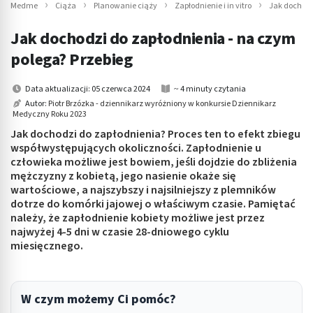
Medme
Ciąża
Planowanie ciąży
Zapłodnienie i in vitro
Jak dochodz
Jak dochodzi do zapłodnienia - na czym
polega? Przebieg
Data aktualizacji: 05 czerwca 2024
~ 4 minuty czytania
Autor:
Piotr Brzózka - dziennikarz wyróżniony w konkursie Dziennikarz
Medyczny Roku 2023
Jak dochodzi do zapłodnienia? Proces ten to efekt zbiegu
współwystępujących okoliczności. Zapłodnienie u
człowieka możliwe jest bowiem, jeśli dojdzie do zbliżenia
mężczyzny z kobietą, jego nasienie okaże się
wartościowe, a najszybszy i najsilniejszy z plemników
dotrze do komórki jajowej o właściwym czasie. Pamiętać
należy, że zapłodnienie kobiety możliwe jest przez
najwyżej 4-5 dni w czasie 28-dniowego cyklu
miesięcznego.
W czym możemy Ci pomóc?