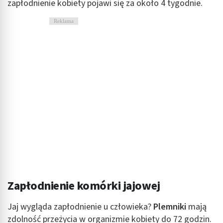
zapłodnienie kobiety pojawi się za około 4 tygodnie.
Pomiar efektywności treści
Reklama
Rozumienie odbiorców dzięki statystyce lub
kombinacji danych z różnych źródeł
Rozwój i ulepszanie usług
Wykorzystywanie ograniczonych danych do
wyboru treści
Funkcje specjalne IAB:
Użycie dokładnych danych geolokalizacyjnych
Identyfikowanie urządzeń na podstawie
aktywnie żądanych informacji
Cele przetwarzania inne niż IAB:
Zapłodnienie komórki jajowej
Niezbędne
Wydajność (Performance)
Jaj wygląda zapłodnienie u człowieka?
Plemniki
mają
zdolność przeżycia w organizmie kobiety do 72 godzin.