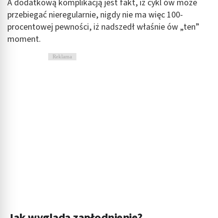
A dodatkową komplikacją jest fakt, iż cykl ów może
przebiegać nieregularnie, nigdy nie ma więc 100-
procentowej pewności, iż nadszedł właśnie ów „ten”
moment.
Reklama
Jak wygląda zapłodnienie?