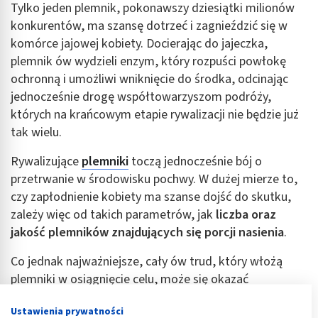
Tylko jeden plemnik, pokonawszy dziesiątki milionów
konkurentów, ma szansę dotrzeć i zagnieździć się w
komórce jajowej kobiety. Docierając do jajeczka,
plemnik ów wydzieli enzym, który rozpuści powłokę
ochronną i umożliwi wniknięcie do środka, odcinając
jednocześnie drogę współtowarzyszom podróży,
których na krańcowym etapie rywalizacji nie będzie już
tak wielu.
Rywalizujące
plemniki
toczą jednocześnie bój o
przetrwanie w środowisku pochwy. W dużej mierze to,
czy zapłodnienie kobiety ma szanse dojść do skutku,
zależy więc od takich parametrów, jak
liczba oraz
jakość plemników znajdujących się porcji nasienia
.
Co jednak najważniejsze, cały ów trud, który włożą
plemniki w osiągnięcie celu, może się okazać
całkowicie daremny. Zapłodnienie kobiety możliwe jest
Ustawienia prywatności
bowiem w tylko w jednym, wybranym momencie.