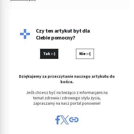
socjolog stosunków politycznych, absolwent Wydziału
Ekonomiczno-Socjologicznego Uniwersytetu Łódzkiego. Po
godzinach fotografuje, projektuje, maluje, tworzy muzykę.
Czy ten artykuł był dla
Ciebie pomocny?
Tak :-)
Nie :-(
Dziękujemy za przeczytanie naszego artykułu do
końca.
Jeśli chcesz być na bieżąco z informacjami na
temat zdrowia i zdrowego stylu życia,
zapraszamy na nasz portal ponownie!