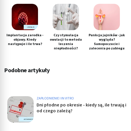
Implantacja zarodka -
Czy stymulacja
Punkcja jajników - jak
objawy. Kiedy
owulacji to metoda
wygląda?
następuje i ile trwa?
leczenia
Samopoczucie i
niepłodności?
zalecenia po zabiegu
Podobne artykuły
ZAPŁODNIENIE I IN VITRO
Dni płodne po okresie - kiedy są, ile trwają i
od czego zależą?