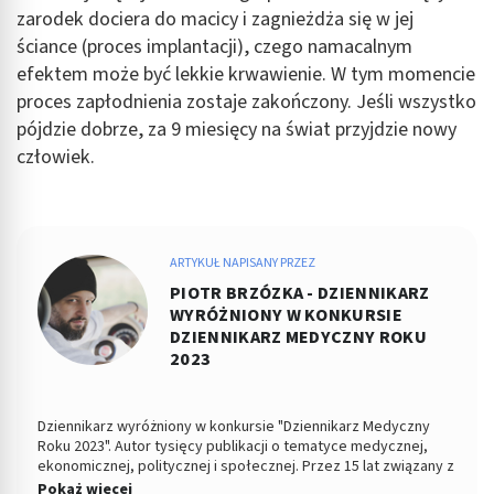
zarodek dociera do macicy i zagnieżdża się w jej
ściance (proces implantacji), czego namacalnym
efektem może być lekkie krwawienie. W tym momencie
proces zapłodnienia zostaje zakończony. Jeśli wszystko
pójdzie dobrze, za 9 miesięcy na świat przyjdzie nowy
człowiek.
ARTYKUŁ NAPISANY PRZEZ
PIOTR BRZÓZKA - DZIENNIKARZ
WYRÓŻNIONY W KONKURSIE
DZIENNIKARZ MEDYCZNY ROKU
2023
Dziennikarz wyróżniony w konkursie "Dziennikarz Medyczny
Roku 2023". Autor tysięcy publikacji o tematyce medycznej,
ekonomicznej, politycznej i społecznej. Przez 15 lat związany z
Dziennikiem Łódzkim i Polska TheTimes. Z wykształcenia
Pokaż więcej