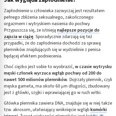
Zapłodnienie u człowieka zazwyczaj jest rezultatem
pełnego zbliżenia seksualnego, zakończonego
orgazmem i wytryskiem nasienia do pochwy.
Przypuszcza się, że istnieją
najlepsze pozycje do
zajscia w ciążę
. Sporadycznie zdarzają się też
przypadki, że do zapłodnienia dochodzi za sprawą
plemników znajdujących się w wydzielinie z penisa
będącej efektem podniecenia.
Choć ciężko jest sobie to wyobrazić,
w czasie wytrysku
męski członek wyrzuca wgłąb pochwy od 200 do
nawet 500 milionów plemników
. Dojrzały plemnik, czyli
męska gameta, ma około 60 μm długości, zbudowany
jest z główki, szyjki i wprawiającej go w ruch witki.
Główka plemnika zawiera DNA, znajduje się w niej także
tzw. akrosom, ułatwiający wniknięcie wgłąb
komórki