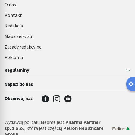
O nas
Kontakt
Redakcja
Mapa serwisu
Zasady redakcyjne
Reklama
Regulaminy
Lat
Napisz do nas
Robisz
Obserwuj nas
Wydawcą portalu Medme jest
Pharma Partner
sp. z o.o.
, która jest częścią
Pelion Healthcare
Group