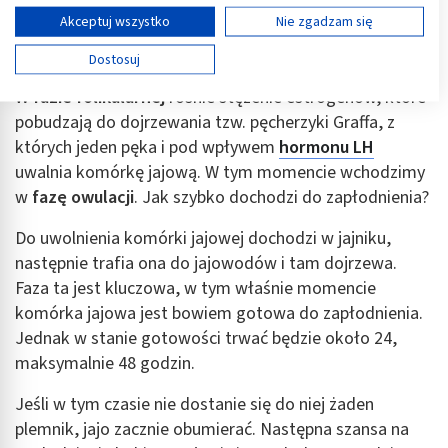
mechanizm cyklicznych zmian regulowanych przez
Wyświetl listę partnerów (11 dostawców IAB)
Akceptuj wszystko
Nie zgadzam się
układ hormonalny. Każdy z cykli modelowo trwa 28 dni
Używamy Twoich danych w następujących celach:
i podzielony jest na kilka faz.
Dostosuj
Cele przetwarzania IAB:
W
fazie folikularnej
rośnie stężenie estrogenów, które
Przechowywanie informacji na urządzeniu lub
dostęp do nich
pobudzają do dojrzewania tzw. pęcherzyki Graffa, z
których jeden pęka i pod wpływem
hormonu LH
Wykorzystywanie ograniczonych danych do
uwalnia komórkę jajową. W tym momencie wchodzimy
wyboru reklam
w
fazę owulacji
. Jak szybko dochodzi do zapłodnienia?
Tworzenie profili w celu spersonalizowanych
reklam
Do uwolnienia komórki jajowej dochodzi w jajniku,
następnie trafia ona do jajowodów i tam dojrzewa.
Wykorzystanie profili do wyboru
Faza ta jest kluczowa, w tym właśnie momencie
spersonalizowanych reklam
komórka jajowa jest bowiem gotowa do zapłodnienia.
Tworzenie profili w celu personalizacji treści
Jednak w stanie gotowości trwać będzie około 24,
maksymalnie 48 godzin.
Wykorzystywanie profili w celu doboru
spersonalizowanych treści
Jeśli w tym czasie nie dostanie się do niej żaden
plemnik, jajo zacznie obumierać. Następna szansa na
Pomiar efektywności reklam