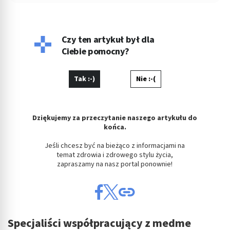
informacji, które pomagają im w podejmowaniu świadomych
decyzji dotyczących zdrowia i dobrego samopoczucia.
Współpracuję z ekspertami z różnych dziedzin medycyny, aby
zapewnić najwyższą jakość treści i najnowsze informacje z
branży. Zawsze szukam nowych sposobów na angażowanie
Czy ten artykuł był dla
naszej społeczności i uważam, że edukacja zdrowotna jest
Ciebie pomocny?
kluczem do poprawy jakości życia każdego z nas.
Tak :-)
Nie :-(
Dziękujemy za przeczytanie naszego artykułu do
końca.
Jeśli chcesz być na bieżąco z informacjami na
temat zdrowia i zdrowego stylu życia,
zapraszamy na nasz portal ponownie!
Specjaliści współpracujący z medme