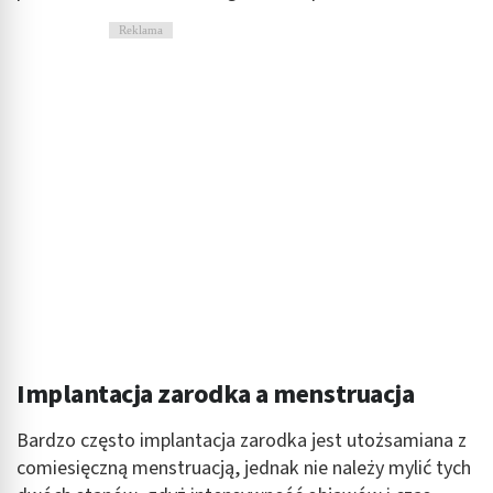
Funkcje specjalne IAB:
Reklama
Użycie dokładnych danych geolokalizacyjnych
Identyfikowanie urządzeń na podstawie
aktywnie żądanych informacji
Cele przetwarzania inne niż IAB:
Niezbędne
Wydajność (Performance)
Reklama / śledzenie
Implantacja zarodka a menstruacja
Bardzo często implantacja zarodka jest utożsamiana z
comiesięczną menstruacją, jednak nie należy mylić tych