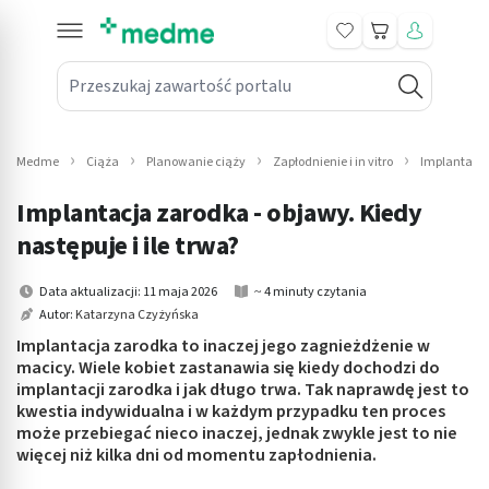
Koszyk
Przeszukaj zawartość portalu
in submenu: Leki na receptę
win submenu: Zdrowie
Medme
Ciąża
Planowanie ciąży
Zapłodnienie i in vitro
Implantacja
win submenu: Suplementy
Implantacja zarodka - objawy. Kiedy
win submenu: Mama i dziecko
następuje i ile trwa?
win submenu: Kosmetyki
Data aktualizacji: 11 maja 2026
~ 4 minuty czytania
Autor:
Katarzyna Czyżyńska
win submenu: Higiena
Implantacja zarodka to inaczej jego zagnieżdżenie w
macicy. Wiele kobiet zastanawia się kiedy dochodzi do
win submenu: Sprzęt medyczny
implantacji zarodka i jak długo trwa. Tak naprawdę jest to
kwestia indywidualna i w każdym przypadku ten proces
win submenu: Intymne
może przebiegać nieco inaczej, jednak zwykle jest to nie
więcej niż kilka dni od momentu zapłodnienia.
win submenu: Wellness