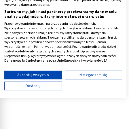
skurcze powinny być bardzo delikatnie i nie powinny
wpływu na dane przeglądania.
utrudniać codziennego funkcjonowania.
Zarówno my, jak i nasi partnerzy przetwarzamy dane w celu
analizy wydajności witryny internetowej oraz w celu:
Przechowywanie informacji na urządzeniu lub dostęp do nich.
Poza wymienionymi objawami, dodatkowo mogą
Wykorzystywanie ograniczonych danych do wyboru reklam. Tworzenie profili
pojawić się mdłości, obrzęk piersi oraz częste parcie na
związanych z personalizacją reklam. Wykorzystanie profili do wyboru
spersonalizowanych reklam. Tworzenie profili z myślą o personalizacji treści.
pęcherz. Niektóre kobiety w początkowej fazie
Wykorzystywanie profili w doborze spersonalizowanych treści. Pomiar
zapłodnienia, skarżą się na wzmocnione odczuwanie
wydajności reklam. Pomiar wydajności treści. Poznawanie odbiorców dzięki
statystyce lub kombinacji danych z różnych źródeł. Opracowywanie i
zapachów, a także częste wahania nastrojów na skutek
ulepszanie usług. Wykorzystywanie ograniczonych danych do wyboru treści.
działania hormonów.
Dane mogą być udostępniane poza Unię Europejską i wysyłane do USA.
Twoja zgoda i polityka cookie dotyczą wyłącznie tej witryny/aplikacji.
Reklama
Wyświetl listę partnerów (11 dostawców IAB)
Akceptuj wszystko
Nie zgadzam się
Używamy Twoich danych w następujących celach:
Dostosuj
Cele przetwarzania IAB:
Przechowywanie informacji na urządzeniu lub
dostęp do nich
Wykorzystywanie ograniczonych danych do
wyboru reklam