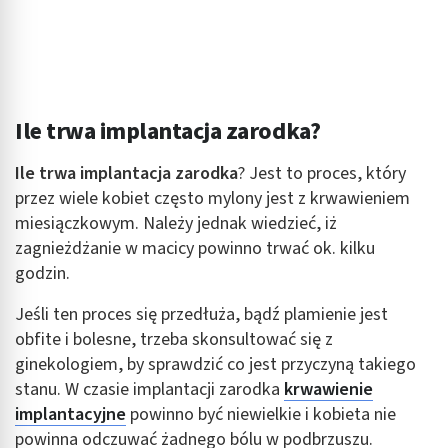
Tworzenie profili w celu spersonalizowanych
reklam
Wykorzystanie profili do wyboru
spersonalizowanych reklam
Ile trwa implantacja zarodka?
Tworzenie profili w celu personalizacji treści
Wykorzystywanie profili w celu doboru
Ile trwa implantacja zarodka
?
Jest to proces, który
spersonalizowanych treści
przez wiele kobiet często mylony jest z krwawieniem
miesiączkowym. Należy jednak wiedzieć, iż
Pomiar efektywności reklam
zagnieżdżanie w macicy powinno trwać ok. kilku
Pomiar efektywności treści
godzin.
Rozumienie odbiorców dzięki statystyce lub
Jeśli ten proces się przedłuża, bądź plamienie jest
kombinacji danych z różnych źródeł
obfite i bolesne, trzeba skonsultować się z
ginekologiem, by sprawdzić co jest przyczyną takiego
Rozwój i ulepszanie usług
stanu. W czasie implantacji zarodka
krwawienie
Wykorzystywanie ograniczonych danych do
implantacyjne
powinno być niewielkie i kobieta nie
wyboru treści
powinna odczuwać żadnego bólu w podbrzuszu.