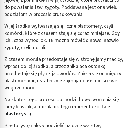
jajowej z plemnikiem w jajowodzie, które prowadzi to
do powstania tzw. zygoty. Poddawana jest ona wielu
podziałom w procesie bruzdkowania.
W jej środku wytwarzają się liczne blastomery, czyli
komórki, które z czasem stają się coraz mniejsze. Gdy
ich liczba wynosi ok. 16 można mówić o nowej nazwie
zygoty, czyli moruli.
Z czasem morula przedostaje się w stronę jamy macicy,
wprost do jej środka, a przez znikającą osłonkę
przedostaje się płyn z jajowodów. Zbiera się on między
blastomerami, ostatecznie zajmując całe miejsce we
wnętrzu moruli.
Na skutek tego procesu dochodzi do wytworzenia się
jamy blastuli, a morula od tego momentu zostaje
blastocystą
.
Blastocystę należy podzielić na dwie warstwy: