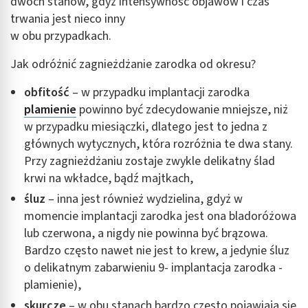
dwóch stanów, gdyż intensywność objawów i czas
trwania jest nieco inny
w obu przypadkach.
Jak odróżnić zagnieżdżanie zarodka od okresu?
obfitość
– w przypadku implantacji zarodka
plamienie
powinno być zdecydowanie mniejsze, niż
w przypadku miesiączki, dlatego jest to jedna z
głównych wytycznych, która rozróżnia te dwa stany.
Przy zagnieżdżaniu zostaje zwykle delikatny ślad
krwi na wkładce, bądź majtkach,
śluz
– inna jest również wydzielina, gdyż w
momencie implantacji zarodka jest ona bladoróżowa
lub czerwona, a nigdy nie powinna być brązowa.
Bardzo często nawet nie jest to krew, a jedynie śluz
o delikatnym zabarwieniu 9- implantacja zarodka -
plamienie),
skurcze
– w obu stanach bardzo często pojawiają się