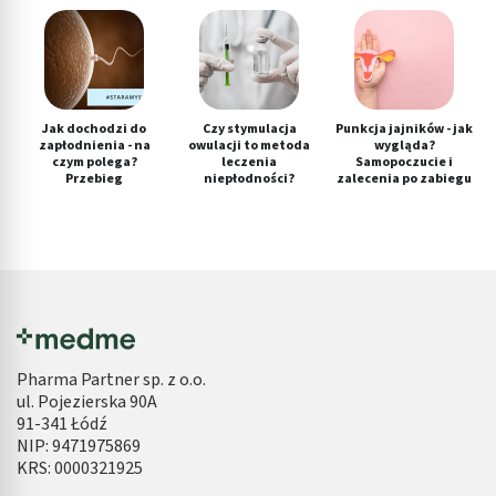
Jak dochodzi do
Czy stymulacja
Punkcja jajników - jak
zapłodnienia - na
owulacji to metoda
wygląda?
czym polega?
leczenia
Samopoczucie i
Przebieg
niepłodności?
zalecenia po zabiegu
Pharma Partner sp. z o.o.
ul. Pojezierska 90A
91-341 Łódź
NIP: 9471975869
KRS: 0000321925