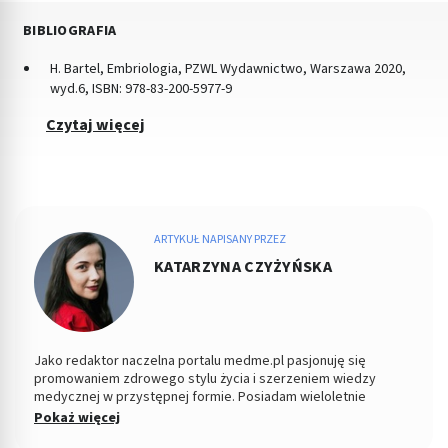
BIBLIOGRAFIA
H. Bartel, Embriologia, PZWL Wydawnictwo, Warszawa 2020,
wyd.6, ISBN: 978-83-200-5977-9
Czytaj więcej
ARTYKUŁ NAPISANY PRZEZ
KATARZYNA CZYŻYŃSKA
Jako redaktor naczelna portalu medme.pl pasjonuję się
promowaniem zdrowego stylu życia i szerzeniem wiedzy
medycznej w przystępnej formie. Posiadam wieloletnie
doświadczenie w dziedzinie dziennikarstwa medycznego, a
Pokaż więcej
moją misją jest dostarczanie Czytelnikom rzetelnych