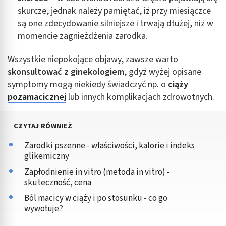
skurcze, jednak należy pamiętać, iż przy miesiączce
są one zdecydowanie silniejsze i trwają dłużej, niż w
momencie zagnieżdżenia zarodka.
Wszystkie niepokojące objawy, zawsze warto
skonsultować z ginekologiem
, gdyż wyżej opisane
symptomy mogą niekiedy świadczyć np. o
ciąży
pozamacicznej
lub innych komplikacjach zdrowotnych.
CZYTAJ RÓWNIEŻ
Zarodki pszenne - właściwości, kalorie i indeks
glikemiczny
Zapłodnienie in vitro (metoda in vitro) -
skuteczność, cena
Ból macicy w ciąży i po stosunku - co go
wywołuje?