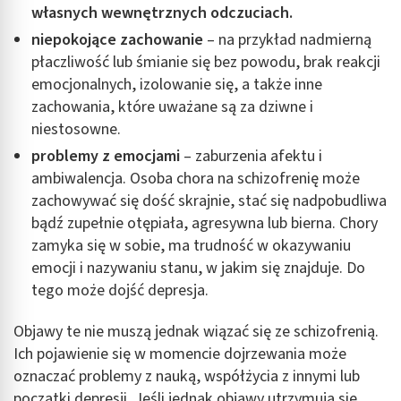
własnych wewnętrznych odczuciach.
niepokojące zachowanie
– na przykład nadmierną
płaczliwość lub śmianie się bez powodu, brak reakcji
emocjonalnych, izolowanie się, a także inne
zachowania, które uważane są za dziwne i
niestosowne.
problemy z emocjami
– zaburzenia afektu i
ambiwalencja. Osoba chora na schizofrenię może
zachowywać się dość skrajnie, stać się nadpobudliwa
bądź zupełnie otępiała, agresywna lub bierna. Chory
zamyka się w sobie, ma trudność w okazywaniu
emocji i nazywaniu stanu, w jakim się znajduje. Do
tego może dojść depresja.
Objawy te nie muszą jednak wiązać się ze schizofrenią.
Ich pojawienie się w momencie dojrzewania może
oznaczać problemy z nauką, współżycia z innymi lub
początki depresji. Jeśli jednak objawy utrzymują się