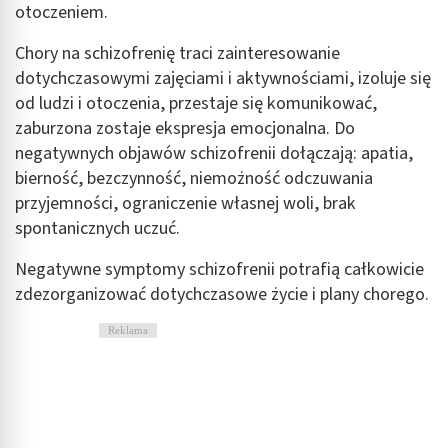
otoczeniem.
Cele przetwarzania inne niż IAB:
Chory na schizofrenię traci zainteresowanie
Niezbędne
dotychczasowymi zajęciami i aktywnościami, izoluje się
Wydajność (Performance)
od ludzi i otoczenia, przestaje się komunikować,
zaburzona zostaje ekspresja emocjonalna. Do
Reklama / śledzenie
negatywnych objawów schizofrenii dołączają: apatia,
bierność, bezczynność, niemożność odczuwania
przyjemności, ograniczenie własnej woli, brak
spontanicznych uczuć.
Negatywne symptomy schizofrenii potrafią całkowicie
zdezorganizować dotychczasowe życie i plany chorego.
Reklama