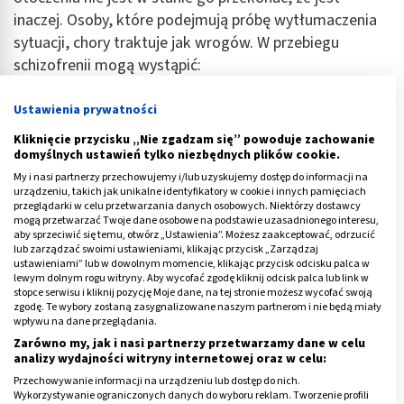
inaczej. Osoby, które podejmują próbę wytłumaczenia
sytuacji, chory traktuje jak wrogów. W przebiegu
schizofrenii mogą wystąpić:
urojenia ksobne
,
Ustawienia prywatności
urojenia prześladowcze,
Kliknięcie przycisku „Nie zgadzam się” powoduje zachowanie
urojenia odsłonięcia,
domyślnych ustawień tylko niezbędnych plików cookie.
My i nasi partnerzy przechowujemy i/lub uzyskujemy dostęp do informacji na
urojenia prześladowania (wpływu).
urządzeniu, takich jak unikalne identyfikatory w cookie i innych pamięciach
przeglądarki w celu przetwarzania danych osobowych. Niektórzy dostawcy
mogą przetwarzać Twoje dane osobowe na podstawie uzasadnionego interesu,
Halucynacje (omamy)
to patologiczne spostrzeżenia
aby sprzeciwić się temu, otwórz „Ustawienia”. Możesz zaakceptować, odrzucić
zmysłowe, których pojawienie się nie wymaga
lub zarządzać swoimi ustawieniami, klikając przycisk „Zarządzaj
ustawieniami” lub w dowolnym momencie, klikając przycisk odcisku palca w
wystąpienia bodźca zewnętrznego. Nie są one również
lewym dolnym rogu witryny. Aby wycofać zgodę kliknij odcisk palca lub link w
zniekształceniem istniejących bodźców zewnętrznych.
stopce serwisu i kliknij pozycję Moje dane, na tej stronie możesz wycofać swoją
zgodę. Te wybory zostaną zasygnalizowane naszym partnerom i nie będą miały
Omamy można podzielić na:
wpływu na dane przeglądania.
Zarówno my, jak i nasi partnerzy przetwarzamy dane w celu
słuchowe,
analizy wydajności witryny internetowej oraz w celu:
wzrokowe,
Przechowywanie informacji na urządzeniu lub dostęp do nich.
Wykorzystywanie ograniczonych danych do wyboru reklam. Tworzenie profili