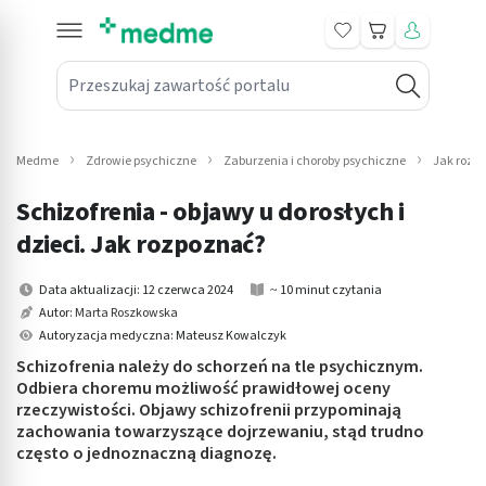
Koszyk
Przeszukaj zawartość portalu
in submenu: Leki na receptę
win submenu: Zdrowie
Medme
Zdrowie psychiczne
Zaburzenia i choroby psychiczne
Jak rozp
win submenu: Suplementy
Schizofrenia - objawy u dorosłych i
win submenu: Mama i dziecko
dzieci. Jak rozpoznać?
win submenu: Kosmetyki
Data aktualizacji: 12 czerwca 2024
~ 10 minut czytania
Autor:
Marta Roszkowska
win submenu: Higiena
Autoryzacja medyczna: Mateusz Kowalczyk
Schizofrenia należy do schorzeń na tle psychicznym.
win submenu: Sprzęt medyczny
Odbiera choremu możliwość prawidłowej oceny
rzeczywistości. Objawy schizofrenii przypominają
win submenu: Intymne
zachowania towarzyszące dojrzewaniu, stąd trudno
często o jednoznaczną diagnozę.
win submenu: Wellness