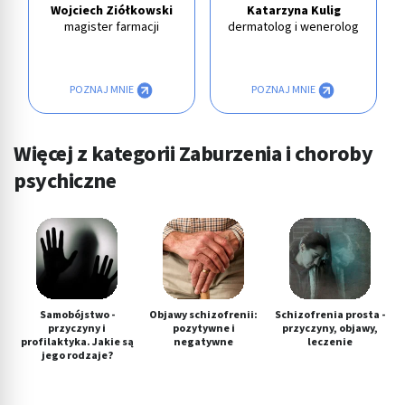
Wojciech Ziółkowski
Katarzyna Kulig
magister farmacji
dermatolog i wenerolog
POZNAJ MNIE
POZNAJ MNIE
Więcej z kategorii Zaburzenia i choroby
psychiczne
Samobójstwo -
Objawy schizofrenii:
Schizofrenia prosta -
przyczyny i
pozytywne i
przyczyny, objawy,
profilaktyka. Jakie są
negatywne
leczenie
jego rodzaje?