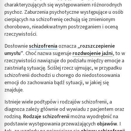
charakteryzujących się występowaniem różnorodnych
psychoz. Zaburzenia psychotyczne występujące u osób
cierpiących na schizofrenię cechują się zmienionym
chorobowo, nieadekwatnym postrzeganiem i oceną
rzeczywistości.
Dosłownie
schizofrenia
oznacza
„rozszczepienie
umysłu”
. Choć nazwa sugeruje
rozdwojenie jaźni
, to w
rzeczywistości nawiązuje do podziału między emocje a
zaistniałą sytuację. Ściślej rzecz ujmując, w przypadku
schizofrenii dochodzi u chorego do niedostosowania
emocji do zachowania bądź sytuacji, w jakiej się
znajduje.
Istnieje wiele podtypów i rodzajów schizofrenii, a
diagnoza zależy głównie od wywiadu z pacjentem oraz
rodziną.
Rodzaje schizofrenii
można wyodrębnić na
podstawie występowania przeważających
objawów
. I