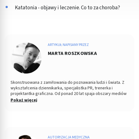
Katatonia - objawy i leczenie. Co to za choroba?
ARTYKUŁ NAPISANY PRZEZ
MARTA ROSZKOWSKA
Skonstruowana z zamiłowania do poznawania ludzi i świata. Z
wykształcenia dziennikarka, specjalistka PR, trenerka i
projektantka graficzna. Od ponad 20 lat spaja obszary mediów
tradycyjnych z nowymi, współpracując po drodze z
Pokaż więcej
redakcjami, pisząc, fotografując, redagując, wydając gazety i
serwisy internetowe. Na przestrzeni lat związana m.in. z
Dziennikiem Łódzkim, serwisami Nasze Miasto i Moje Miasto.
Swoje pasje i doświadczenie wykorzystuje w pracy
zawodowej.
AUTORYZACJA MEDYCZNA