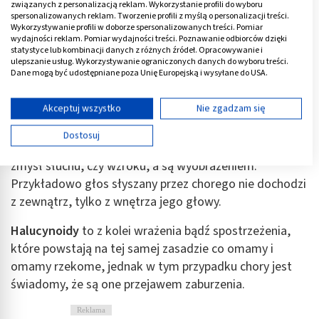
smakowe,
związanych z personalizacją reklam. Wykorzystanie profili do wyboru
spersonalizowanych reklam. Tworzenie profili z myślą o personalizacji treści.
węchowe,
Wykorzystywanie profili w doborze spersonalizowanych treści. Pomiar
wydajności reklam. Pomiar wydajności treści. Poznawanie odbiorców dzięki
somatyczne.
statystyce lub kombinacji danych z różnych źródeł. Opracowywanie i
ulepszanie usług. Wykorzystywanie ograniczonych danych do wyboru treści.
Dane mogą być udostępniane poza Unię Europejską i wysyłane do USA.
Można wyróżnić także
pseudohalucynacje
(omamy
Twoja zgoda i polityka cookie dotyczą wyłącznie tej witryny/aplikacji.
rzekome), które pod względem cech przypominają
Wyświetl listę partnerów (11 dostawców IAB)
Akceptuj wszystko
Nie zgadzam się
halucynacje, jednak nie są odbierane przez receptory
Używamy Twoich danych w następujących celach:
zewnętrzne. Oznacza to, iż głos czy obraz, który widzi
Dostosuj
Cele przetwarzania IAB:
osoba chora na schizofrenię, nie są odbierane np. przez
zmysł słuchu, czy wzroku, a są wyobrażeniem.
Przechowywanie informacji na urządzeniu lub
dostęp do nich
Przykładowo głos słyszany przez chorego nie dochodzi
z zewnątrz, tylko z wnętrza jego głowy.
Wykorzystywanie ograniczonych danych do
wyboru reklam
Halucynoidy
to z kolei wrażenia bądź spostrzeżenia,
które powstają na tej samej zasadzie co omamy i
Tworzenie profili w celu spersonalizowanych
reklam
omamy rzekome, jednak w tym przypadku chory jest
świadomy, że są one przejawem zaburzenia.
Wykorzystanie profili do wyboru
spersonalizowanych reklam
Reklama