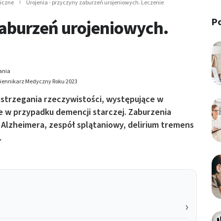
hiczne
Urojenia - przyczyny zaburzeń urojeniowych. Leczenie
P
zaburzeń urojeniowych.
ania
Dziennikarz Medyczny Roku 2023
postrzegania rzeczywistości, występujące w
że w przypadku demencji starczej. Zaburzenia
lzheimera, zespół splątaniowy, delirium tremens
.