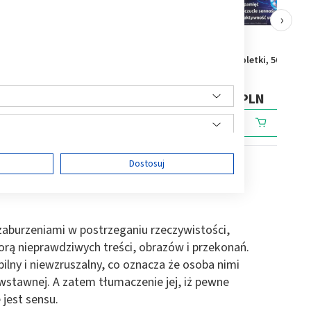
›
letki, 50
Sen Aurovitas, tabletki
Sesja, tabletki, 50 szt.
powlekane, 30 szt
20,29 PLN
17,49 PLN
ę
Dostosuj
aburzeniami w postrzeganiu rzeczywistości,
ści
rą nieprawdziwych treści, obrazów i przekonań.
bilny i niewzruszalny, co oznacza że osoba nimi
wstawnej. A zatem tłumaczenie jej, iż pewne
 jest sensu.