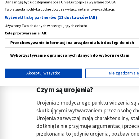
Dane mogą być udostępniane poza Unię Europejską i wysyłane do USA.
‹
Twoja zgoda i polityka cookie dotyczą wyłącznie tej witryny/aplikacji.
Wyświetl listę partnerów (11 dostawców IAB)
Używamy Twoich danych w następujących celach:
Vinpoton, 5 mg, tabletki,
NeoMag Stres, tab
50 szt.
szt.
Cele przetwarzania IAB:
Przechowywanie informacji na urządzeniu lub dostęp do nich
13,39 PLN
21,39 PLN
Wykorzystywanie ograniczonych danych do wyboru reklam
Tworzenie profili w celu spersonalizowanych reklam
Akceptuj wszystko
Nie zgadzam si
Wykorzystanie profili do wyboru spersonalizowanych reklam
Czym są urojenia?
Tworzenie profili w celu personalizacji treści
Urojenia z medycznego punktu widzenia są z
Wykorzystywanie profili w celu doboru spersonalizowanych tre
skutkującymi wytwarzaniem przez osobę cho
Urojenia zazwyczaj mają charakter silny, sta
Pomiar efektywności reklam
dotknięta nie przyjmuje argumentacji przeci
Pomiar efektywności treści
przekonania to jedynie urojenia, pozbawione