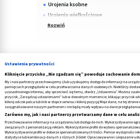
Urojenia ksobne
Urojenia wielkościowe
Psychiatrzy wyróżniają urojenia prześladowc
nihilistyczne oraz urojenia hipochondryczne.
Ustawienia prywatności
urojeniowe?
Kliknięcie przycisku „Nie zgadzam się” powoduje zachowanie dom
My i nasi partnerzy przechowujemy i/lub uzyskujemy dostęp do informacji na urządzen
pamięciach przeglądarki w celu przetwarzania danych osobowych. Niektórzy dost
uzasadnionego interesu, aby sprzeciwić się temu, otwórz „Ustawienia”. Możesz zaa
Medme poleca
przycisk „Zarządzaj ustawieniami” lub w dowolnym momencie, klikając przycisk od
kliknij odcisk palca lub link w stopce serwisu i kliknij pozycję Moje dane, na tej str
zasygnalizowane naszym partnerom i nie będą miały wpływu na dane przeglądania
Zarówno my, jak i nasi partnerzy przetwarzamy dane w celu analiz
Przechowywanie informacji na urządzeniu lub dostęp do nich. Wykorzystywanie ogra
związanych z personalizacją reklam. Wykorzystanie profili do wyboru spersonalizowany
Wykorzystywanie profili w doborze spersonalizowanych treści. Pomiar wydajności re
statystyce lub kombinacji danych z różnych źródeł. Opracowywanie i ulepszanie us