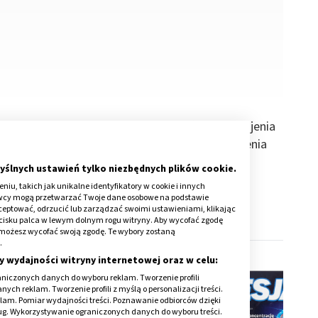
ze, urojenia ksobne, urojenia wielkościowe, urojenia
 Czym różnią się od siebie poszczególne zaburzenia
yślnych ustawień tylko niezbędnych plików cookie.
iu, takich jak unikalne identyfikatory w cookie i innych
awcy mogą przetwarzać Twoje dane osobowe na podstawie
kceptować, odrzucić lub zarządzać swoimi ustawieniami, klikając
cisku palca w lewym dolnym rogu witryny. Aby wycofać zgodę
onie możesz wycofać swoją zgodę. Te wybory zostaną
.
y wydajności witryny internetowej oraz w celu:
niczonych danych do wyboru reklam. Tworzenie profili
ch reklam. Tworzenie profili z myślą o personalizacji treści.
klam. Pomiar wydajności treści. Poznawanie odbiorców dzięki
ług. Wykorzystywanie ograniczonych danych do wyboru treści.