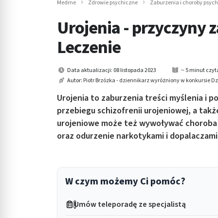
Medme
Zdrowie psychiczne
Zaburzenia i choroby psyc
in submenu: Wellness
Urojenia - przyczyny 
Leczenie
Data aktualizacji: 08 listopada 2023
~ 5 minut czyt
Autor:
Piotr Brzózka - dziennikarz wyróżniony w konkursie 
Urojenia to zaburzenia treści myślenia i 
przebiegu schizofrenii urojeniowej, a tak
urojeniowe może też wywoływać choroba A
oraz odurzenie narkotykami i dopalaczami
W czym możemy Ci pomóc?
Umów teleporadę ze specjalistą