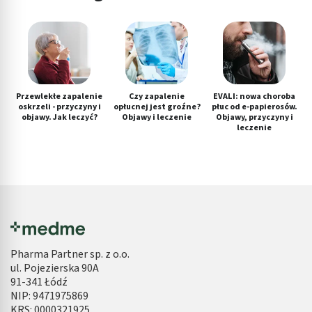
Przewlekłe zapalenie
Czy zapalenie
EVALI: nowa choroba
oskrzeli - przyczyny i
opłucnej jest groźne?
płuc od e-papierosów.
objawy. Jak leczyć?
Objawy i leczenie
Objawy, przyczyny i
leczenie
Pharma Partner sp. z o.o.
ul. Pojezierska 90A
91-341 Łódź
NIP: 9471975869
KRS: 0000321925