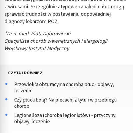
z wirusami. Szczególnie atypowe zapalenia płuc mogą
sprawiać trudności w postawieniu odpowiedniej
diagnozy lekarzom POZ.
*Dr n. med. Piotr Dąbrowiecki
Specjalista chorób wewnętrznych i alergologii
Wojskowy Instytut Medyczny
CZYTAJ RÓWNIEŻ
Przewlekła obturacyjna choroba płuc - objawy,
leczenie
Czy płuca bolą? Na plecach, z tyłu i w przebiegu
chorób
Legionelloza (choroba legionistów) - przyczyny,
objawy, leczenie