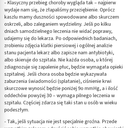
- Klasyczny przebieg choroby wygląda tak – najpierw
wydaje nam się, że złapaliśmy przeziębienie. Oprócz
kaszlu mamy duszności spowodowane albo skurczem
oskrzeli, albo zaleganiem wydzieliny. Jeśli po kilku
dniach samodzielnego leczenia nie widać poprawy,
udajemy się do lekarza. Po odpowiednich badaniach,
zrobieniu zdjęcia klatki piersiowej i ogólnej analizie
stanu pacjenta lekarz albo zapisze nam antybiotyki,
albo skieruje do szpitala. Nie każda osoba, u której
zdiagnozuje się zapalenie płuc, będzie wymagała opieki
szpitalnej. Jeśli chora osoba będzie wykazywała
zaburzenia świadomości (splatanie), ciśnienie krwi
skurczowe wynosić będzie poniżej 9o mmHg, a i ilość
oddechów powyżej 30 – wymaga pilnego leczenia w
szpitalu. Częściej zdarza się taki stan u osób w wieku
podeszłym.
- Tak, jeśli sytuacja nie jest specjalnie groźna. Przede