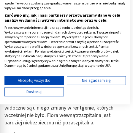
plackiem całymi dniami też szkodzi, bo ze względu na
zgodę. Te wybory zostaną zasygnalizowane naszym partnerom i nie będą miały
wpływu na dane przeglądania.
zalegającą wydzielinę mamy wtedy trudności z
Zarówno my, jak i nasi partnerzy przetwarzamy dane w celu
oddychaniem. Najlepiej przebywać w cieple i na zmianę
analizy wydajności witryny internetowej oraz w celu:
leżeć i siedzieć, czasem chodzić.
Przechowywanie informacji na urządzeniu lub dostęp do nich.
Wykorzystywanie ograniczonych danych do wyboru reklam. Tworzenie profili
- Niestety nie. Owszem, istnieją szczepionki, które
związanych z personalizacją reklam. Wykorzystanie profili do wyboru
spersonalizowanych reklam. Tworzenie profili z myślą o personalizacji treści.
chronią przed określonymi patogenami, np. wirusem
Wykorzystywanie profili w doborze spersonalizowanych treści. Pomiar
grypy czy pneumokokami – znacząco zmniejsza się
wydajności reklam. Pomiar wydajności treści. Poznawanie odbiorców dzięki
statystyce lub kombinacji danych z różnych źródeł. Opracowywanie i
wówczas ilość powikłań szczególnie u osób starszych –
ulepszanie usług. Wykorzystywanie ograniczonych danych do wyboru treści.
ale nie istnieje taka, która chroniłaby nas stricte przed
Dane mogą być udostępniane poza Unię Europejską i wysyłane do USA.
zapaleniem płuc.
Twoja zgoda i polityka cookie dotyczą wyłącznie tej witryny/aplikacji.
Wyświetl listę partnerów (11 dostawców IAB)
Akceptuj wszystko
Nie zgadzam się
- Tak – takie zapalenia są najgroźniejsze. Najczęściej
Używamy Twoich danych w następujących celach:
Dostosuj
dochodzi do nich po dwóch dniach terapii szpitalnej –
Cele przetwarzania IAB:
pacjent wysoko gorączkuje, kaszle, cierpi na duszności,
Przechowywanie informacji na urządzeniu lub
widoczne są u niego zmiany w rentgenie, których
dostęp do nich
wcześniej nie było. Flora wewnątrzszpitalna jest
Wykorzystywanie ograniczonych danych do
bardziej niebezpieczna niż pozaszpitalna.
wyboru reklam