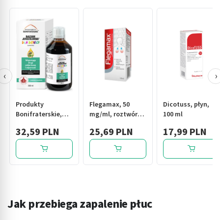
‹
›
Produkty
Flegamax, 50
Dicotuss, płyn,
Bonifraterskie,
mg/ml, roztwór
100 ml
Balsam
doustny, 120 ml
32,59 PLN
25,69 PLN
17,99 PLN
Jerozolimski dla
dzieci, syrop, 200
ml
Jak przebiega zapalenie płuc