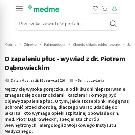
Koszyk
Przeszukaj zawartość portalu
in submenu: Leki na receptę
win submenu: Zdrowie
Medme
Zdrowie
Pulmonologia
Choroby układu oddechowego
Jak 
win submenu: Suplementy
O zapaleniu płuc - wywiad z dr. Piotrem
win submenu: Mama i dziecko
Dąbrowieckim
win submenu: Kosmetyki
Data aktualizacji: 16 czerwca 2026
~ 5 minut czytania
Męczy cię wysoka gorączka, a od kilku dni nieprzerwanie
win submenu: Higiena
zmagasz się z dusznościami i kaszlem? To mogą być
objawy zapalenia płuc. O tym, jakie szczepionki mogą nas
win submenu: Sprzęt medyczny
uchronić przed chorobą, dlaczego warto udać się do
lekarza i kto wymaga opieki szpitalnej opowiada dr n.
win submenu: Intymne
med. Piotr Dąbrowiecki*, specjalista chorób
wewnętrznych i alergologii z Wojskowego Instytutu
Medycznego.
win submenu: Wellness