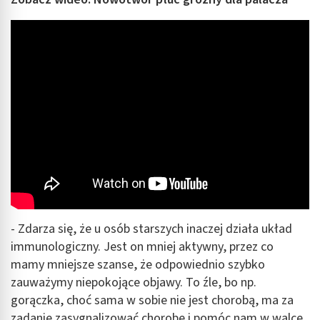
Funkcje specjalne IAB:
Użycie dokładnych danych geolokalizacyjnych
Identyfikowanie urządzeń na podstawie
aktywnie żądanych informacji
Cele przetwarzania inne niż IAB:
Niezbędne
Wydajność (Performance)
Reklama / śledzenie
- Zdarza się, że u osób starszych inaczej działa układ
immunologiczny. Jest on mniej aktywny, przez co
mamy mniejsze szanse, że odpowiednio szybko
zauważymy niepokojące objawy. To źle, bo np.
gorączka, choć sama w sobie nie jest chorobą, ma za
zadanie zasygnalizować chorobę i pomóc nam w walce