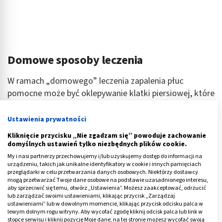
Domowe sposoby leczenia
W ramach „domowego” leczenia zapalenia płuc
pomocne może być oklepywanie klatki piersiowej, które
zmniejsza zaleganie wydzieliny w układzie
oddechowym i umożliwia odkrztuszanie. Łatwiej nam
Ustawienia prywatności
się wtedy oddycha, bo oskrzela oczyszczone z
Kliknięcie przycisku „Nie zgadzam się” powoduje zachowanie
wydzieliny przewodzą więcej powietrza do
domyślnych ustawień tylko niezbędnych plików cookie.
pęcherzyków płucnych.
My i nasi partnerzy przechowujemy i/lub uzyskujemy dostęp do informacji na
urządzeniu, takich jak unikalne identyfikatory w cookie i innych pamięciach
przeglądarki w celu przetwarzania danych osobowych. Niektórzy dostawcy
- I tak, i nie. W przypadku zachorowania ważne jest,
mogą przetwarzać Twoje dane osobowe na podstawie uzasadnionego interesu,
żeby zostać w łóżku. Ale nie należy tego traktować tak
aby sprzeciwić się temu, otwórz „Ustawienia”. Możesz zaakceptować, odrzucić
lub zarządzać swoimi ustawieniami, klikając przycisk „Zarządzaj
dosłownie – jak wcześniej powiedziałem, bardziej
ustawieniami” lub w dowolnym momencie, klikając przycisk odcisku palca w
chodzi o to, by nie pracować i odpocząć. Leżenie
lewym dolnym rogu witryny. Aby wycofać zgodę kliknij odcisk palca lub link w
stopce serwisu i kliknij pozycję Moje dane, na tej stronie możesz wycofać swoją