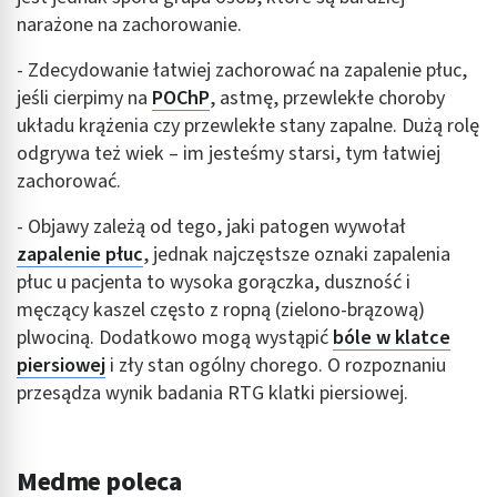
narażone na zachorowanie.
- Zdecydowanie łatwiej zachorować na zapalenie płuc,
jeśli cierpimy na
POChP
, astmę, przewlekłe choroby
układu krążenia czy przewlekłe stany zapalne. Dużą rolę
odgrywa też wiek – im jesteśmy starsi, tym łatwiej
zachorować.
- Objawy zależą od tego, jaki patogen wywołał
zapalenie płuc
, jednak najczęstsze oznaki zapalenia
płuc u pacjenta to wysoka gorączka, duszność i
męczący kaszel często z ropną (zielono-brązową)
plwociną. Dodatkowo mogą wystąpić
bóle w klatce
piersiowej
i zły stan ogólny chorego. O rozpoznaniu
przesądza wynik badania RTG klatki piersiowej.
Medme poleca