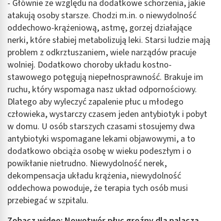
- Głównie ze względu na dodatkowe schorzenia, jakie
Tworzenie profili w celu spersonalizowanych
atakują osoby starsze. Chodzi m.in. o niewydolność
reklam
oddechowo-krążeniową, astmę, gorzej działające
Wykorzystanie profili do wyboru
nerki, które słabiej metabolizują leki. Starsi ludzie mają
spersonalizowanych reklam
problem z odkrztuszaniem, wiele narządów pracuje
wolniej. Dodatkowo choroby układu kostno-
Tworzenie profili w celu personalizacji treści
stawowego potęgują niepełnosprawność. Brakuje im
Wykorzystywanie profili w celu doboru
ruchu, który wspomaga nasz układ odpornościowy.
spersonalizowanych treści
Dlatego aby wyleczyć zapalenie płuc u młodego
człowieka, wystarczy czasem jeden antybiotyk i pobyt
Pomiar efektywności reklam
w domu. U osób starszych czasami stosujemy dwa
Pomiar efektywności treści
antybiotyki wspomagane lekami objawowymi, a to
dodatkowo obciąża osobę w wieku podeszłym i o
Rozumienie odbiorców dzięki statystyce lub
powikłanie nietrudno. Niewydolność nerek,
kombinacji danych z różnych źródeł
dekompensacja układu krążenia, niewydolność
Rozwój i ulepszanie usług
oddechowa powoduje, że terapia tych osób musi
przebiegać w szpitalu.
Wykorzystywanie ograniczonych danych do
wyboru treści
Zobacz wideo: Nowotwór płuc groźny dla palacza