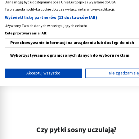
z reguły
w połowie maja
i utrzymuje
do poł
Dane mogą być udostępniane poza Unię Europejską i wysyłane do USA.
danym sezonie warunków atmosferycznych. W
Twoja zgoda i polityka cookie dotyczą wyłącznie tej witryny/aplikacji.
początku maja i przeciąga do trzeciej dekad
Wyświetl listę partnerów (11 dostawców IAB)
Używamy Twoich danych w następujących celach:
Reklama
Cele przetwarzania IAB:
Przechowywanie informacji na urządzeniu lub dostęp do nich
Wykorzystywanie ograniczonych danych do wyboru reklam
Tworzenie profili w celu spersonalizowanych reklam
Akceptuj wszystko
Nie zgadzam si
Wykorzystanie profili do wyboru spersonalizowanych reklam
Tworzenie profili w celu personalizacji treści
Wykorzystywanie profili w celu doboru spersonalizowanych tre
Pomiar efektywności reklam
Czy pyłki sosny uczulają?
Pomiar efektywności treści