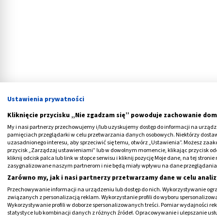
Ustawienia prywatności
Sosna pyli późną wiosną
Kliknięcie przycisku „Nie zgadzam się” powoduje zachowanie dom
My i nasi partnerzy przechowujemy i/lub uzyskujemy dostęp do informacji na urządzen
pamięciach przeglądarki w celu przetwarzania danych osobowych. Niektórzy dost
Pylenie
sosny jest bardzo łatwo zauważalne
uzasadnionego interesu, aby sprzeciwić się temu, otwórz „Ustawienia”. Możesz zaa
ma charakterystyczny,
żółto-zielony kolor
przycisk „Zarządzaj ustawieniami” lub w dowolnym momencie, klikając przycisk od
kliknij odcisk palca lub link w stopce serwisu i kliknij pozycję Moje dane, na tej str
dookoła, tworzy
zielonkawą pokrywę
na s
zasygnalizowane naszym partnerom i nie będą miały wpływu na dane przeglądania
tarasach, kałużach itd. Osoby mieszkające
Zarówno my, jak i nasi partnerzy przetwarzamy dane w celu analiz
swoich ogrodach, bo osadza się na liściach 
Przechowywanie informacji na urządzeniu lub dostęp do nich. Wykorzystywanie ogra
związanych z personalizacją reklam. Wykorzystanie profili do wyboru spersonalizowany
Kiedy sosna
pyli
i oblepia swoim pyłkiem to,
Wykorzystywanie profili w doborze spersonalizowanych treści. Pomiar wydajności re
statystyce lub kombinacji danych z różnych źródeł. Opracowywanie i ulepszanie us