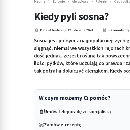
Medme
Zdrowie
Alergologia
Pylenie
Kiedy pyli 
in submenu: Wellness
Kiedy pyli sosna?
Data aktualizacji: 12 listopada 2024
~ 2 minuty czy
Sosna jest jednym z najpopularniejszych
sięgnąć, niemal we wszystkich rejonach kr
dość jednak, że jest rośliną tak powszec
ilości pyłków, które uczulają co prawda rz
tak potrafią dokuczyć alergikom. Kiedy sos
W czym możemy Ci pomóc?
Umów teleporadę ze specjalistą
Zamów e-receptę