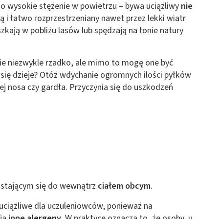
o wysokie stężenie w powietrzu – bywa uciążliwy
nie
 z różnych źródeł
ą i łatwo rozprzestrzeniany nawet przez lekki wiatr
zkają w pobliżu lasów lub spędzają na łonie natury
ie niezwykle rzadko, ale mimo to mogę one być
się dzieje? Otóż wdychanie ogromnych ilości pyłków
j nosa czy gardła. Przyczynia się do uszkodzeń
ormacji
ostającym się do wewnątrz
ciałem obcym
.
 uciążliwe dla uczuleniowców, ponieważ na
ują
inne
alergeny
. W praktyce oznacza to, że osoby, u