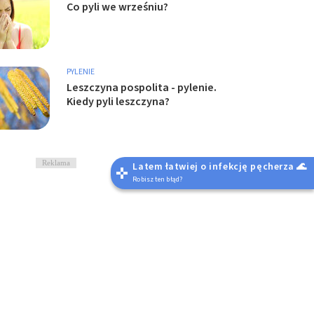
Co pyli we wrześniu?
PYLENIE
Leszczyna pospolita - pylenie.
Kiedy pyli leszczyna?
Reklama
Latem łatwiej o infekcję pęcherza 🌊
Robisz ten błąd?