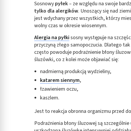
Sosnowy
pyłek
– ze względu na swoje bardz
Rozumienie odbiorców dzięki statystyce lub kombinacji danych
tylko dla alergików
. Unoszący się nad ziemi
Rozwój i ulepszanie usług
jest wdychany przez wszystkich, którzy mies
wolny czas w okresie wiosennym.
Wykorzystywanie ograniczonych danych do wyboru treści
Alergia na pyłki
sosny występuje na szczęśc
Funkcje specjalne IAB:
przyczyną złego samopoczucia. Dlatego tak 
Użycie dokładnych danych geolokalizacyjnych
często powoduje podrażnienie błony śluzowe
śluzówki, co z kolei może objawiać się:
Identyfikowanie urządzeń na podstawie aktywnie żądanych inf
Cele przetwarzania inne niż IAB:
nadmierną produkcją wydzieliny,
Niezbędne
katarem siennym
,
łzawieniem oczu,
Wydajność (Performance)
kaszlem.
Reklama / śledzenie
Jest to reakcja obronna organizmu przed d
Podrażnienia błony śluzowej są szczególnie
uszkodzoną śluzówkę intensywniej oddział