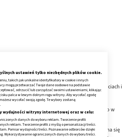
yślnych ustawień tylko niezbędnych plików cookie.
iu, takich jak unikalne identyfikatory w cookie i innych
awcy mogą przetwarzać Twoje dane osobowe na podstawie
. Wydziela ona bowiem pyłek w ogromnych ilościach i
kceptować, odrzucić lub zarządzać swoimi ustawieniami, klikając
. Sosnowy „kurz” pokrywa dosłownie wszystko
cisku palca w lewym dolnym rogu witryny. Aby wycofać zgodę
onie możesz wycofać swoją zgodę. Te wybory zostaną
amochodach, dachach budynków, balkonach i
.
 poza miastem z pewnością od razu zauważają go w
y wydajności witryny internetowej oraz w celu:
innych roślin, meblach ogrodowych itd.
niczonych danych do wyboru reklam. Tworzenie profili
ch reklam. Tworzenie profili z myślą o personalizacji treści.
 co znajduje się w pobliżu? Kwitnienie rozpoczyna się
klam. Pomiar wydajności treści. Poznawanie odbiorców dzięki
ług. Wykorzystywanie ograniczonych danych do wyboru treści.