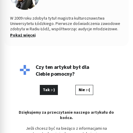
W 2009 roku zdobyła tytuł magistra kulturoznawstwa
Uniwersytetu Łódzkiego. Pierwsze doświadczenia zawodowe
zdobyła w Radiu Łódź, współtworząc audycje młodzieżowe.
Od kilku lat pracuje jako copywriter, specjalizując się w
Pokaż więcej
tematyce medycznej, kosmetycznej, parentingowej i w
dziedzinach pokrewnych. Napisała dotąd setki artykułów o
zdrowiu. Prywatnie wychowuje dzieci, pływa i czyta książki,
choć to właśnie pisanie było zawsze jej ulubionym zajęciem.
Czy ten artykuł był dla
Ciebie pomocny?
Tak :-)
Nie :-(
Dziękujemy za przeczytanie naszego artykułu do
końca.
Jeśli chcesz być na bieżąco z informacjami na