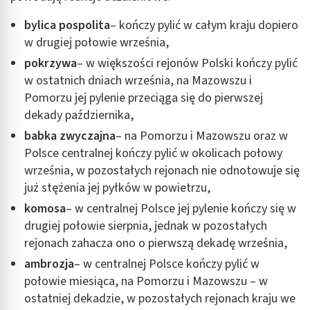
bylica pospolita
– kończy pylić w całym kraju dopiero
Wykorzystywanie ograniczonych danych do
wyboru treści
w drugiej połowie września,
pokrzywa
– w większości rejonów Polski kończy pylić
Funkcje specjalne IAB:
w ostatnich dniach września, na Mazowszu i
Użycie dokładnych danych geolokalizacyjnych
Pomorzu jej pylenie przeciąga się do pierwszej
Identyfikowanie urządzeń na podstawie
dekady października,
aktywnie żądanych informacji
babka zwyczajna
– na Pomorzu i Mazowszu oraz w
Cele przetwarzania inne niż IAB:
Polsce centralnej kończy pylić w okolicach połowy
Niezbędne
września, w pozostałych rejonach nie odnotowuje się
już stężenia jej pyłków w powietrzu,
Wydajność (Performance)
komosa
– w centralnej Polsce jej pylenie kończy się w
Reklama / śledzenie
drugiej połowie sierpnia, jednak w pozostałych
rejonach zahacza ono o pierwszą dekadę września,
ambrozja
– w centralnej Polsce kończy pylić w
połowie miesiąca, na Pomorzu i Mazowszu – w
ostatniej dekadzie, w pozostałych rejonach kraju we