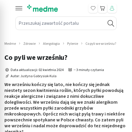
Koszyk
Przeszukaj zawartość portalu
in submenu: Leki na receptę
win submenu: Zdrowie
Medme
Zdrowie
Alergologia
Pylenie
Co pyli we wrześniu?
win submenu: Suplementy
Co pyli we wrześniu?
win submenu: Mama i dziecko
Data aktualizacji: 02 kwietnia 2024
~ 3 minuty czytania
Autor:
Justyna Gabrysiak-Kula
win submenu: Kosmetyki
We wrześniu kończy się lato, nie kończy się jednak
win submenu: Higiena
niestety sezon kwitnienia roślin, których pyłki powodują
reakcje alergiczne i związane z nimi dokuczliwe
dolegliwości. We wrześniu dają się we znaki alergikom
win submenu: Sprzęt medyczny
przede wszystkim pyłki zarodniki grzybów
mikroskopowych. Oprócz nich wciąż pylą trawy i niektóre
win submenu: Intymne
powszechnie spotykane w Polsce chwasty. Co zatem pyli
we wrześniu i nadal może doprowadzić do łez niejednego
win submenu: Wellness
alergika?