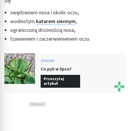
się:
swędzeniem nosa i okolic oczu,
wodnistym
katarem siennym
,
ograniczoną drożnością nosa,
łzawieniem i zaczerwienieniem oczu.
ZDROWIE
Co pyli w lipcu?
Przeczytaj
artykuł
Reklama