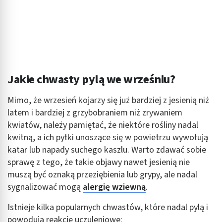
Wykorzystywanie ograniczonych danych do
wyboru reklam
Tworzenie profili w celu spersonalizowanych
reklam
Wykorzystanie profili do wyboru
Jakie chwasty pylą we wrześniu?
spersonalizowanych reklam
Mimo, że wrzesień kojarzy się już bardziej z jesienią niż
Tworzenie profili w celu personalizacji treści
latem i bardziej z grzybobraniem niż zrywaniem
Wykorzystywanie profili w celu doboru
kwiatów, należy pamiętać, że niektóre rośliny nadal
spersonalizowanych treści
kwitną, a ich pyłki unoszące się w powietrzu wywołują
katar lub napady suchego kaszlu. Warto zdawać sobie
Pomiar efektywności reklam
sprawę z tego, że takie objawy nawet jesienią nie
Pomiar efektywności treści
muszą być oznaką przeziębienia lub grypy, ale nadal
sygnalizować mogą
alergię wziewną
.
Rozumienie odbiorców dzięki statystyce lub
kombinacji danych z różnych źródeł
Istnieje kilka popularnych chwastów, które nadal pylą i
powodują reakcje uczuleniowe:
Rozwój i ulepszanie usług