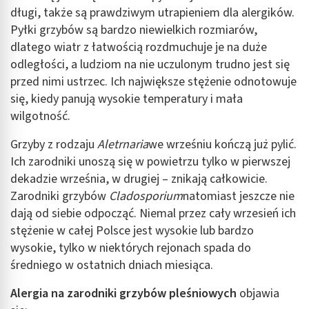
długi, także są prawdziwym utrapieniem dla alergików.
Pyłki grzybów są bardzo niewielkich rozmiarów,
dlatego wiatr z łatwością rozdmuchuje je na duże
odległości, a ludziom na nie uczulonym trudno jest się
przed nimi ustrzec. Ich największe stężenie odnotowuje
się, kiedy panują wysokie temperatury i mała
wilgotność.
Grzyby z rodzaju
Aletrnaria
we wrześniu kończą już pylić.
Ich zarodniki unoszą się w powietrzu tylko w pierwszej
dekadzie września, w drugiej – znikają całkowicie.
Zarodniki grzybów
Cladosporium
natomiast jeszcze nie
dają od siebie odpocząć. Niemal przez cały wrzesień ich
stężenie w całej Polsce jest wysokie lub bardzo
wysokie, tylko w niektórych rejonach spada do
średniego w ostatnich dniach miesiąca.
Alergia na zarodniki grzybów pleśniowych
objawia