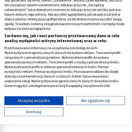
aby sprzeciwić się temu, otwórz „Ustawienia”. Możesz zaakceptować, odrzucić
alergii powodują rano i po południu. W południe i
lub zarządzać swoimi ustawieniami, klikając przycisk „Zarządzaj
wieczorem ich stężenie spada, więc alergicy o tych
ustawieniami” lub w dowolnym momencie, klikając przycisk odcisku palca w
lewym dolnym rogu witryny. Aby wycofać zgodę kliknij odcisk palca lub link w
porach dniach zazwyczaj czują się lepiej.
stopce serwisu i kliknij pozycję Moje dane, na tej stronie możesz wycofać swoją
zgodę. Te wybory zostaną zasygnalizowane naszym partnerom i nie będą miały
wpływu na dane przeglądania.
Zarówno my, jak i nasi partnerzy przetwarzamy dane w celu
ZDROWIE
analizy wydajności witryny internetowej oraz w celu:
Co pyli w sierpniu?
Przechowywanie informacji na urządzeniu lub dostęp do nich.
Wykorzystywanie ograniczonych danych do wyboru reklam. Tworzenie profili
Przeczytaj
związanych z personalizacją reklam. Wykorzystanie profili do wyboru
artykuł
spersonalizowanych reklam. Tworzenie profili z myślą o personalizacji treści.
Wykorzystywanie profili w doborze spersonalizowanych treści. Pomiar
wydajności reklam. Pomiar wydajności treści. Poznawanie odbiorców dzięki
statystyce lub kombinacji danych z różnych źródeł. Opracowywanie i
ulepszanie usług. Wykorzystywanie ograniczonych danych do wyboru treści.
Reklama
Dane mogą być udostępniane poza Unię Europejską i wysyłane do USA.
Twoja zgoda i polityka cookie dotyczą wyłącznie tej witryny/aplikacji.
Wyświetl listę partnerów (11 dostawców IAB)
Akceptuj wszystko
Nie zgadzam się
Używamy Twoich danych w następujących celach:
Dostosuj
Cele przetwarzania IAB:
Przechowywanie informacji na urządzeniu lub
dostęp do nich