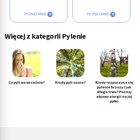
POZNAJ MNIE
POZNAJ MNIE
Więcej z kategorii Pylenie
Co pyli we wrześniu?
Kiedy pyli sosna?
Kiedy rozpoczyna się
pylenie brzozy i jak
długo trwa? Poznaj
objawy alergii na jej
pyłki