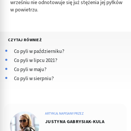
wrześniu nie odnotowuje się już stężenia jej pyłków
w powietrzu.
CZYTAJ RÓWNIEŻ
Co pyli w październiku?
Co pyli w lipcu 2021?
Co pyli w maju?
Co pyli w sierpniu?
ARTYKUŁ NAPISANY PRZEZ
JUSTYNA GABRYSIAK-KULA