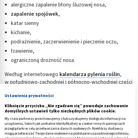
alergiczne zapalenie błony śluzowej nosa,
zapalenie spojówek
,
katar sienny
kichanie,
podrażnienie, zaczerwienienie i pieczenie oczu,
łzawienie,
ograniczoną drożność nosa.
Według internetowego
kalendarza pylenia roślin
,
w południowo-zachodniej i północno-wschodniej części
Polski trawy kończą swoją aktywność już w pierwszych
Ustawienia prywatności
dniach września. W pozostałych częściach kraju
stężenie ich pyłków zanika około tygodnia lub dwóch
Kliknięcie przycisku „Nie zgadzam się” powoduje zachowanie
domyślnych ustawień tylko niezbędnych plików cookie.
później (wiele zależy też od panujących warunków
My i nasi partnerzy przechowujemy i/lub uzyskujemy dostęp do informacji na
atmosferycznych).
urządzeniu, takich jak unikalne identyfikatory w cookie i innych pamięciach
przeglądarki w celu przetwarzania danych osobowych. Niektórzy dostawcy
Warto pamiętać, że pyłki traw najsilniejsze objawy
mogą przetwarzać Twoje dane osobowe na podstawie uzasadnionego interesu,