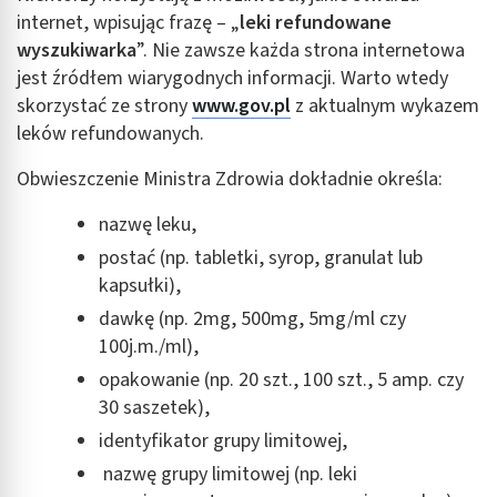
internet, wpisując frazę – „
leki refundowane
Identyfikowanie urządzeń na podstawie
wyszukiwarka
”. Nie zawsze każda strona internetowa
aktywnie żądanych informacji
jest źródłem wiarygodnych informacji. Warto wtedy
Cele przetwarzania inne niż IAB:
skorzystać ze strony
www.gov.pl
z aktualnym wykazem
Niezbędne
leków refundowanych.
Wydajność (Performance)
Obwieszczenie Ministra Zdrowia dokładnie określa:
Reklama / śledzenie
nazwę leku,
postać (np. tabletki, syrop, granulat lub
kapsułki),
dawkę (np. 2mg, 500mg, 5mg/ml czy
100j.m./ml),
opakowanie (np. 20 szt., 100 szt., 5 amp. czy
30 saszetek),
identyfikator grupy limitowej,
nazwę grupy limitowej (np. leki