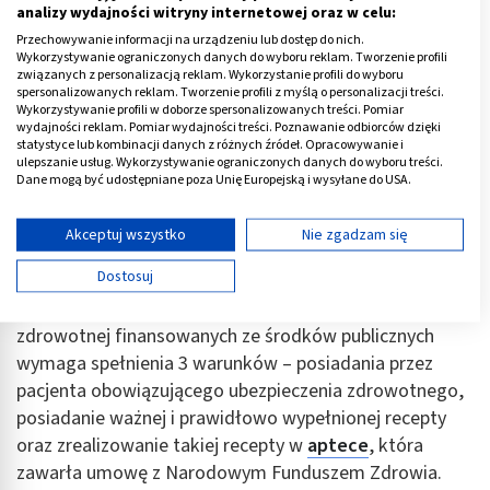
analizy wydajności witryny internetowej oraz w celu:
ramach zakupu ryczałtowego wynosi 120 zł., a
Przechowywanie informacji na urządzeniu lub dostęp do nich.
wysokość limitu finansowania określono na 99 zł,
Wykorzystywanie ograniczonych danych do wyboru reklam. Tworzenie profili
pacjent zapłaci cenę według następującego schematu:
związanych z personalizacją reklam. Wykorzystanie profili do wyboru
spersonalizowanych reklam. Tworzenie profili z myślą o personalizacji treści.
(120 – 99) + 3,20 = 24,20 zł.
Wykorzystywanie profili w doborze spersonalizowanych treści. Pomiar
wydajności reklam. Pomiar wydajności treści. Poznawanie odbiorców dzięki
Recepta
uprawniająca do zakupu leku refundowanego
statystyce lub kombinacji danych z różnych źródeł. Opracowywanie i
ulepszanie usług. Wykorzystywanie ograniczonych danych do wyboru treści.
(z odpowiednią odpłatnością) musi być zaopatrzona w
Dane mogą być udostępniane poza Unię Europejską i wysyłane do USA.
numer nadany przez NFZ, dane świadczeniodawcy
Twoja zgoda i polityka cookie dotyczą wyłącznie tej witryny/aplikacji.
(poradni, przychodni czy szpitala), lekarza
Wyświetl listę partnerów (11 dostawców IAB)
Akceptuj wszystko
Nie zgadzam się
wystawiającego receptę, pacjenta oraz informacje
Używamy Twoich danych w następujących celach:
Dostosuj
dotyczące przepisywanych leków. Uzyskanie refundacji
Cele przetwarzania IAB:
na produkty wydawane w ramach świadczeń opieki
Przechowywanie informacji na urządzeniu lub
zdrowotnej finansowanych ze środków publicznych
dostęp do nich
wymaga spełnienia 3 warunków – posiadania przez
Wykorzystywanie ograniczonych danych do
pacjenta obowiązującego ubezpieczenia zdrowotnego,
wyboru reklam
posiadanie ważnej i prawidłowo wypełnionej recepty
oraz zrealizowanie takiej recepty w
aptece
, która
Tworzenie profili w celu spersonalizowanych
reklam
zawarła umowę z Narodowym Funduszem Zdrowia.