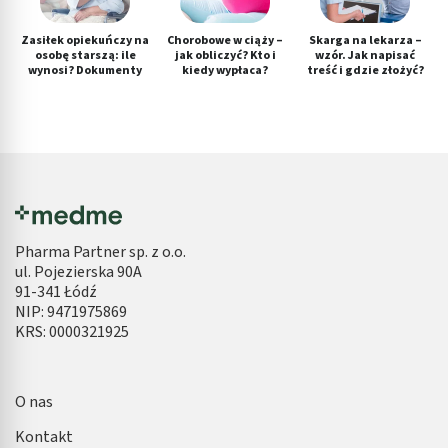
Zasiłek opiekuńczy na
Chorobowe w ciąży –
Skarga na lekarza –
osobę starszą: ile
jak obliczyć? Kto i
wzór. Jak napisać
wynosi? Dokumenty
kiedy wypłaca?
treść i gdzie złożyć?
Pharma Partner sp. z o.o.
ul. Pojezierska 90A
91-341 Łódź
NIP: 9471975869
KRS: 0000321925
O nas
Kontakt