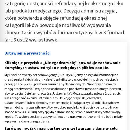
kategorię dostępności refundacyjnej konkretnego leku
lub produktu medycznego. Decyzja administracyjna,
która potwierdza objęcie refundacją określonej
kategorii leków powoduje możliwość wydawania
chorym takich wyrobów farmaceutycznych w 3 formach
(art.6 ust.2 ww. ustawy):
bezpłatnej – do limitu finansowania,
Ustawienia prywatności
za odpłatnością ryczałtową,
Kliknięcie przycisku „Nie zgadzam się” powoduje zachowanie
domyślnych ustawień tylko niezbędnych plików cookie.
za odpłatnością 30proc.limitu finansowania,
My i nasi partnerzy przechowujemy i/lub uzyskujemy dostęp do informacji na
za odpłatnością 50proc.limitu finansowania.
urządzeniu, takich jak unikalne identyfikatory w cookie i innych pamięciach
przeglądarki w celu przetwarzania danych osobowych. Niektórzy dostawcy
mogą przetwarzać Twoje dane osobowe na podstawie uzasadnionego interesu,
Minister Zdrowia dokonuje kwalifikacji do odpowiedniej
aby sprzeciwić się temu, otwórz „Ustawienia”. Możesz zaakceptować, odrzucić
płatności. Limit finansowania to cena leku,
lub zarządzać swoimi ustawieniami, klikając przycisk „Zarządzaj
ustawieniami” lub w dowolnym momencie, klikając przycisk odcisku palca w
obowiązująca do określonej w wykazie odpłatności.
lewym dolnym rogu witryny. Aby wycofać zgodę kliknij odcisk palca lub link w
Odpłatność ryczałtowa wynosi 3,20 zł za jedno
stopce serwisu i kliknij pozycję Moje dane, na tej stronie możesz wycofać swoją
zgodę. Te wybory zostaną zasygnalizowane naszym partnerom i nie będą miały
opakowanie (art.6 ust.6 ustawy). Jeżeli cena detaliczna
wpływu na dane przeglądania.
leku (wskazana w wykazie), wydawanego pacjentom w
Zarówno my, jak i nasi partnerzy przetwarzamy dane w celu