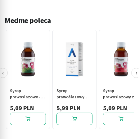
Medme poleca
‹
›
Syrop
Syrop
Syrop
prawoslazowo -
prawoślazowy
prawoslazowy z
tymiankowy, 100
Amara, syrop, 125
malinami i
5,09 PLN
5,99 PLN
5,09 PLN
ml
g
cynkiem, 100 ml