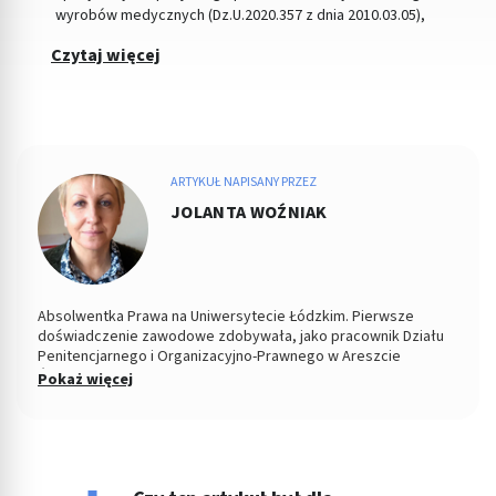
wyrobów medycznych (Dz.U.2020.357 z dnia 2010.03.05),
Czytaj więcej
ARTYKUŁ NAPISANY PRZEZ
JOLANTA WOŹNIAK
Absolwentka Prawa na Uniwersytecie Łódzkim. Pierwsze
doświadczenie zawodowe zdobywała, jako pracownik Działu
Penitencjarnego i Organizacyjno-Prawnego w Areszcie
Śledczym w Łodzi. Od 2004 roku Zastępca Prezesa i Członek
Pokaż więcej
Zarządu w Miejskiej Spółdzielni Mieszkaniowej. Od kilku lat
copywriterka, głównie w tematyce prawnej, ale i medycznej i
parentingowej. Prywatnie miłośniczka dobrego kina.