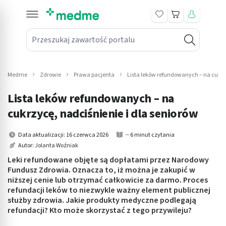
Koszyk
Przeszukaj zawartość portalu
in submenu: Leki na receptę
win submenu: Zdrowie
Medme
Zdrowie
Prawa pacjenta
Lista leków refundowanych – na cukrzy
win submenu: Suplementy
Lista leków refundowanych – na
win submenu: Mama i dziecko
cukrzycę, nadciśnienie i dla seniorów
win submenu: Kosmetyki
Data aktualizacji: 16 czerwca 2026
~ 6 minut czytania
Autor:
Jolanta Woźniak
win submenu: Higiena
Leki refundowane objęte są dopłatami przez Narodowy
Fundusz Zdrowia. Oznacza to, iż można je zakupić w
win submenu: Sprzęt medyczny
niższej cenie lub otrzymać całkowicie za darmo. Proces
refundacji leków to niezwykle ważny element publicznej
win submenu: Intymne
służby zdrowia. Jakie produkty medyczne podlegają
refundacji? Kto może skorzystać z tego przywileju?
win submenu: Wellness