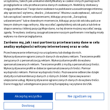
urządzeniu, takich jak unikalne identyfikatory w cookie i innych pamięciach
przeglądarki w celu przetwarzania danych osobowych. Niektórzy dostawcy
Taką miodową mieszankę przyrządza się tuż przed
mogą przetwarzać Twoje dane osobowe na podstawie uzasadnionego interesu,
użyciem i nakłada na włosy oraz skórę głowy na co
aby sprzeciwić się temu, otwórz „Ustawienia”. Możesz zaakceptować, odrzucić
lub zarządzać swoimi ustawieniami, klikając przycisk „Zarządzaj
najmniej
30 minut
. Niekiedy zaleca się trzymanie
ustawieniami” lub w dowolnym momencie, klikając przycisk odcisku palca w
mikstury z miodem nawet 40-60 minut. Dobrze jest
lewym dolnym rogu witryny. Aby wycofać zgodę kliknij odcisk palca lub link w
stopce serwisu i kliknij pozycję Moje dane, na tej stronie możesz wycofać swoją
schować włosy pod foliowym czepkiem lub turbanem z
zgodę. Te wybory zostaną zasygnalizowane naszym partnerom i nie będą miały
ręcznika.
wpływu na dane przeglądania.
Zarówno my, jak i nasi partnerzy przetwarzamy dane w celu
analizy wydajności witryny internetowej oraz w celu:
Aby kuracja z miodu szybciej zadziała i była skuteczna,
taki turban można osuszać ciepłym powietrzem z
Przechowywanie informacji na urządzeniu lub dostęp do nich.
Wykorzystywanie ograniczonych danych do wyboru reklam. Tworzenie profili
suszarki.
związanych z personalizacją reklam. Wykorzystanie profili do wyboru
spersonalizowanych reklam. Tworzenie profili z myślą o personalizacji treści.
Wykorzystywanie profili w doborze spersonalizowanych treści. Pomiar
Ważne jest aby po tym zabiegu dokładnie spłukać miód
wydajności reklam. Pomiar wydajności treści. Poznawanie odbiorców dzięki
z włosów pod bieżącą, ciepłą wodą. Wiele kosmetyczek
statystyce lub kombinacji danych z różnych źródeł. Opracowywanie i
ulepszanie usług. Wykorzystywanie ograniczonych danych do wyboru treści.
poleca użycie zwyklej odżywki o lekkiej konsystencji,
Dane mogą być udostępniane poza Unię Europejską i wysyłane do USA.
aby miód łatwiej wydobyć z pasm włosów.
Twoja zgoda i polityka cookie dotyczą wyłącznie tej witryny/aplikacji.
Wyświetl listę partnerów (11 dostawców IAB)
Akceptuj wszystko
Nie zgadzam się
Reklama
Używamy Twoich danych w następujących celach:
Dostosuj
Cele przetwarzania IAB: