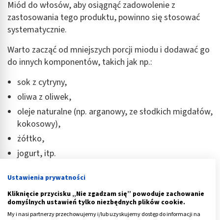
Miód do włosów, aby osiągnąć zadowolenie z
zastosowania tego produktu, powinno się stosować
systematycznie.
Warto zacząć od mniejszych porcji miodu i dodawać go
do innych komponentów, takich jak np.:
sok z cytryny,
oliwa z oliwek,
oleje naturalne (np. arganowy, ze słodkich migdałów,
kokosowy),
żółtko,
jogurt, itp.
Jeśli dopiero zaczynamy przygodę z wprowadzaniem
Ustawienia prywatności
miodu do domowej łazienki, można do niewielkiej
Kliknięcie przycisku „Nie zgadzam się” powoduje zachowanie
ilości miodu dodać gotowy kosmetyk do włosów (np.
domyślnych ustawień tylko niezbędnych plików cookie.
odżywkę lub maskę).
My i nasi partnerzy przechowujemy i/lub uzyskujemy dostęp do informacji na