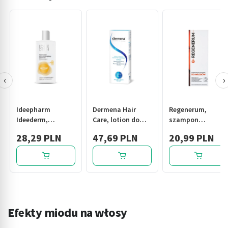
‹
›
Ideepharm
Dermena Hair
Regenerum,
Ideederm,
Care, lotion do
szampon
szampon
włosów
regeneracyjny do
28,29 PLN
47,69 PLN
20,99 PLN
przywracający
osłabionych,
włosów, 150 ml
gęstość do
nadmiernie
włosów cienkich i
wypadających,
przerzedzonych,
150 ml
300 ml
Efekty miodu na włosy