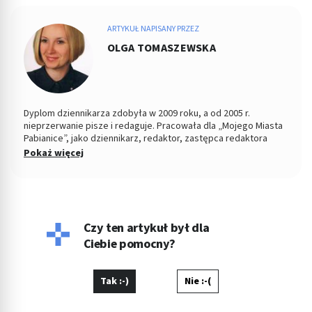
ARTYKUŁ NAPISANY PRZEZ
OLGA TOMASZEWSKA
Dyplom dziennikarza zdobyła w 2009 roku, a od 2005 r.
nieprzerwanie pisze i redaguje. Pracowała dla „Mojego Miasta
Pabianice”, jako dziennikarz, redaktor, zastępca redaktora
naczelnego i PR-owiec, współpracowała z „Nowym Życiem
Pokaż więcej
Pabianic" i licznymi portalami o tematyce zdrowotnej, tworząc
dla tych podmiotów artykuły. Jej konikiem jest tworzenie
treści z zakresu profilaktyki zdrowia, szeroko pojętej
psychologii oraz pediatrii. Jeśli nie pisze, wygina się na macie
ćwicząc hatha jogę jako nauczyciel i dozgonny uczeń.
Czy ten artykuł był dla
Ciebie pomocny?
Tak :-)
Nie :-(