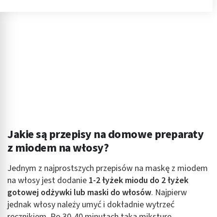
Przechowywanie informacji na urządzeniu lub
dostęp do nich
Wykorzystywanie ograniczonych danych do
wyboru reklam
Tworzenie profili w celu spersonalizowanych
reklam
Wykorzystanie profili do wyboru
spersonalizowanych reklam
Tworzenie profili w celu personalizacji treści
Jakie są przepisy na domowe preparaty
Wykorzystywanie profili w celu doboru
z miodem na włosy?
spersonalizowanych treści
Jednym z najprostszych przepisów na maskę z miodem
Pomiar efektywności reklam
na włosy jest dodanie
1-2 łyżek miodu do 2 łyżek
gotowej odżywki lub maski do włosów
. Najpierw
Pomiar efektywności treści
jednak włosy należy umyć i dokładnie wytrzeć
Rozumienie odbiorców dzięki statystyce lub
ręcznikiem. Po 30-40 minutach taką miksturę