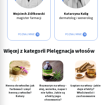
Wojciech Ziółkowski
Katarzyna Kulig
magister farmacji
dermatolog i wenerolog
POZNAJ MNIE
POZNAJ MNIE
Więcej z kategorii Pielęgnacja włosów
Henna do włosów: jak
Rozmaryn na włosy -
Łopian na włosy - jakie
farbować i zmyć
olej, wcierka, napar i
daje efekty?
hennę z włosów?
nie tylko. Jakie są
Właściwości i
Kolory
efekty jego
zastosowanie
stosowania?