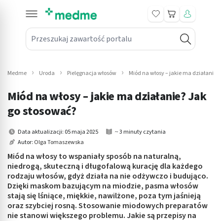
Koszyk
Przeszukaj zawartość portalu
in submenu: Leki na receptę
win submenu: Zdrowie
Medme
Uroda
Pielęgnacja włosów
Miód na włosy – jakie ma działanie?
win submenu: Suplementy
Miód na włosy – jakie ma działanie? Jak
win submenu: Mama i dziecko
go stosować?
win submenu: Kosmetyki
Data aktualizacji: 05 maja 2025
~ 3 minuty czytania
Autor:
Olga Tomaszewska
win submenu: Higiena
Miód na włosy to wspaniały sposób na naturalną,
niedrogą, skuteczną i długofalową kurację dla każdego
win submenu: Sprzęt medyczny
rodzaju włosów, gdyż działa na nie odżywczo i budująco.
Dzięki maskom bazującym na miodzie, pasma włosów
win submenu: Intymne
stają się lśniące, miękkie, nawilżone, poza tym jaśnieją
oraz szybciej rosną. Stosowanie miodowych preparatów
nie stanowi większego problemu. Jakie są przepisy na
win submenu: Wellness