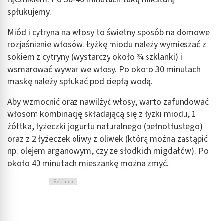
kombinacji danych z różnych źródeł
spłukujemy.
Rozwój i ulepszanie usług
Miód i cytryna na włosy to świetny sposób na domowe
rozjaśnienie włosów. Łyżkę miodu należy wymieszać z
Wykorzystywanie ograniczonych danych do
wyboru treści
sokiem z cytryny (wystarczy około ¾ szklanki) i
wsmarować wywar we włosy. Po około 30 minutach
Funkcje specjalne IAB:
maskę należy spłukać pod ciepłą wodą.
Użycie dokładnych danych geolokalizacyjnych
Aby wzmocnić oraz nawilżyć włosy, warto zafundować
Identyfikowanie urządzeń na podstawie
aktywnie żądanych informacji
włosom kombinację składającą się z łyżki miodu, 1
żółtka, łyżeczki jogurtu naturalnego (pełnotłustego)
Cele przetwarzania inne niż IAB:
oraz z 2 łyżeczek oliwy z oliwek (którą można zastąpić
Niezbędne
np. olejem arganowym, czy ze słodkich migdałów). Po
około 40 minutach mieszankę można zmyć.
Wydajność (Performance)
Reklama
Reklama / śledzenie