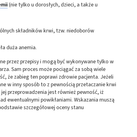
mii
(nie tylko u dorosłych, dzieci, a także u
 z różnych źródeł
lnych składników krwi, tzw. niedoborów
piła duża anemia.
ne przez przepisy i mogą być wykonywane tylko w
ormacji
rza. Sam proces może pociągać za sobą wiele
ć, że zabieg ten poprawi zdrowie pacjenta. Jeżeli
ane w inny sposób to z pewnością przetaczanie krwi
 jej przeprowadzenia jest również pewność, iż
 nad ewentualnymi powikłaniami. Wskazania muszą
 podstawie szczegółowej oceny stanu