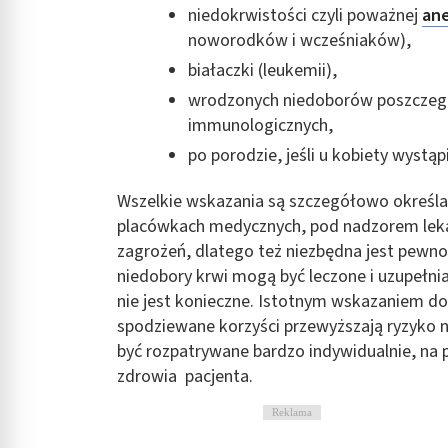
niedokrwistości czyli poważnej
ane
Rozumienie odbiorców dzięki statystyce lub kombinacji danych
noworodków i wcześniaków),
Rozwój i ulepszanie usług
białaczki (leukemii),
wrodzonych niedoborów poszczegó
Wykorzystywanie ograniczonych danych do wyboru treści
immunologicznych,
Funkcje specjalne IAB:
po porodzie, jeśli u kobiety wystą
Użycie dokładnych danych geolokalizacyjnych
Wszelkie wskazania są szczegółowo określa
Identyfikowanie urządzeń na podstawie aktywnie żądanych inf
placówkach medycznych, pod nadzorem leka
Cele przetwarzania inne niż IAB:
zagrożeń, dlatego też niezbędna jest pewnoś
Niezbędne
niedobory krwi mogą być leczone i uzupełni
nie jest konieczne. Istotnym wskazaniem do
Wydajność (Performance)
spodziewane korzyści przewyższają ryzyko
być rozpatrywane bardzo indywidualnie, na
Reklama / śledzenie
zdrowia pacjenta.
Reklama