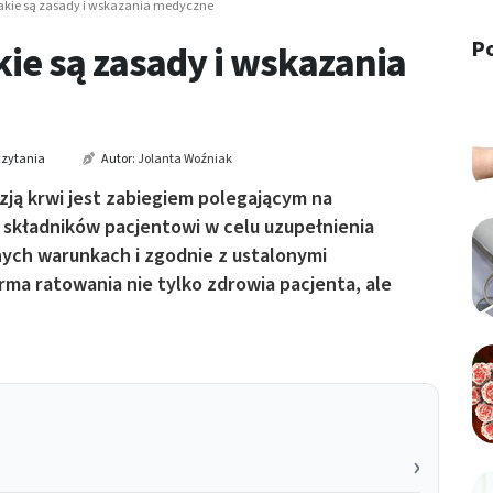
jakie są zasady i wskazania medyczne
P
kie są zasady i wskazania
czytania
Autor:
Jolanta Woźniak
zją krwi jest zabiegiem polegającym na
j składników pacjentowi w celu uzupełnienia
nych warunkach i zgodnie z ustalonymi
rma ratowania nie tylko zdrowia pacjenta, ale