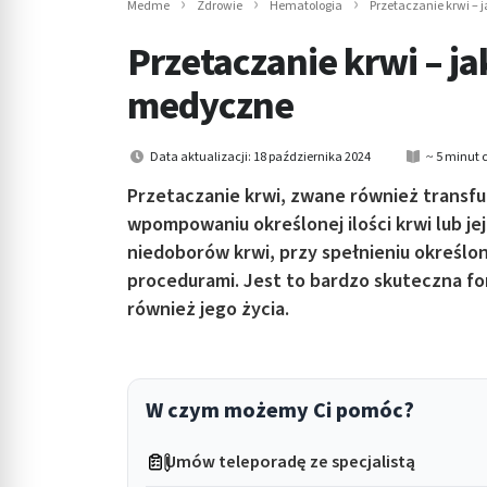
Medme
Zdrowie
Hematologia
Przetaczanie krwi – 
in submenu: Wellness
Przetaczanie krwi – ja
medyczne
Data aktualizacji: 18 października 2024
~ 5 minut 
Przetaczanie krwi, zwane również transfu
wpompowaniu określonej ilości krwi lub je
niedoborów krwi, przy spełnieniu określo
procedurami. Jest to bardzo skuteczna fo
również jego życia.
W czym możemy Ci pomóc?
Umów teleporadę ze specjalistą