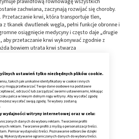
zymuje prawidłową równowagę wszystkich
stanie zachwiana, zaczynają rozwijać się choroby.
Przetaczanie krwi, która transportuje tlen,
z tkanek dwutlenek węgla, pełni funkcje obronne i
gromne osiągnięcie medycyny i często daje „drugie
t, aby przetaczanie krwi wykonywać zgodnie z
ażda bowiem utrata krwi stwarza
we rodzaje:
yślnych ustawień tylko niezbędnych plików cookie.
a i biorca krwi to dwie różne osoby,
iu, takich jak unikalne identyfikatory w cookie i innych
awcy mogą przetwarzać Twoje dane osobowe na podstawie
a i biorca to ta sama osoba.
kceptować, odrzucić lub zarządzać swoimi ustawieniami, klikając
cisku palca w lewym dolnym rogu witryny. Aby wycofać zgodę
onie możesz wycofać swoją zgodę. Te wybory zostaną
.
y wydajności witryny internetowej oraz w celu:
niczonych danych do wyboru reklam. Tworzenie profili
ch reklam. Tworzenie profili z myślą o personalizacji treści.
klam. Pomiar wydajności treści. Poznawanie odbiorców dzięki
ług. Wykorzystywanie ograniczonych danych do wyboru treści.