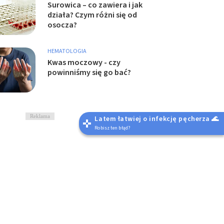
Surowica – co zawiera i jak
działa? Czym różni się od
osocza?
HEMATOLOGIA
Kwas moczowy - czy
powinniśmy się go bać?
Reklama
Latem łatwiej o infekcję pęcherza 🌊
Robisz ten błąd?