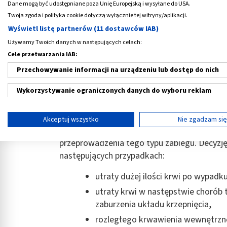
Dane mogą być udostępniane poza Unię Europejską i wysyłane do USA.
Twoja zgoda i polityka cookie dotyczą wyłącznie tej witryny/aplikacji.
Wyświetl listę partnerów (11 dostawców IAB)
Używamy Twoich danych w następujących celach:
Cele przetwarzania IAB:
Przechowywanie informacji na urządzeniu lub dostęp do nich
Wykorzystywanie ograniczonych danych do wyboru reklam
Wskazania do przetoczenia krw
Tworzenie profili w celu spersonalizowanych reklam
Akceptuj wszystko
Nie zgadzam si
Przetaczanie krwi powinno być wykonywane 
Wykorzystanie profili do wyboru spersonalizowanych reklam
przeprowadzenia tego typu zabiegu. Decyzję 
Tworzenie profili w celu personalizacji treści
następujących przypadkach:
Wykorzystywanie profili w celu doboru spersonalizowanych tre
utraty dużej ilości krwi po wypadk
utraty krwi w następstwie chorób 
Pomiar efektywności reklam
zaburzenia układu krzepnięcia,
Pomiar efektywności treści
rozległego krwawienia wewnętrzn