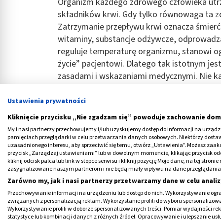
Organizm każdego zdrowego człowieka utr
składników krwi. Gdy tylko równowaga ta zo
Zatrzymanie przepływu krwi oznacza śmierć. 
witaminy, substancje odżywcze, odprowadza 
reguluje temperaturę organizmu, stanowi o
życie” pacjentowi. Dlatego tak istotnym jes
zasadami i wskazaniami medycznymi. Nie k
konieczność uzupełnienia jej niedoborów.
Ustawienia prywatności
Przetaczanie krwi dzielimy na 2 podstawo
Kliknięcie przycisku „Nie zgadzam się” powoduje zachowanie dom
transfuzja homologiczna - gdy dawc
My i nasi partnerzy przechowujemy i/lub uzyskujemy dostęp do informacji na urządzen
pamięciach przeglądarki w celu przetwarzania danych osobowych. Niektórzy dost
transfuzja autologiczna - gdy dawc
uzasadnionego interesu, aby sprzeciwić się temu, otwórz „Ustawienia”. Możesz zaa
przycisk „Zarządzaj ustawieniami” lub w dowolnym momencie, klikając przycisk od
kliknij odcisk palca lub link w stopce serwisu i kliknij pozycję Moje dane, na tej str
Reklama
zasygnalizowane naszym partnerom i nie będą miały wpływu na dane przeglądania
Zarówno my, jak i nasi partnerzy przetwarzamy dane w celu analiz
Przechowywanie informacji na urządzeniu lub dostęp do nich. Wykorzystywanie ogra
związanych z personalizacją reklam. Wykorzystanie profili do wyboru spersonalizowany
Wykorzystywanie profili w doborze spersonalizowanych treści. Pomiar wydajności re
statystyce lub kombinacji danych z różnych źródeł. Opracowywanie i ulepszanie us