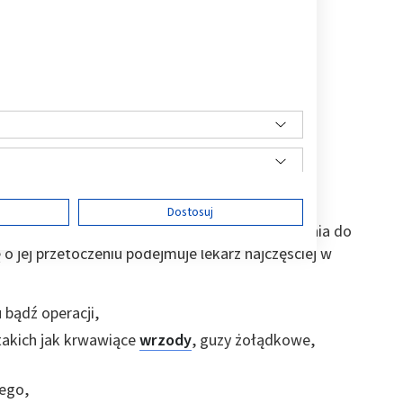
i
ę
Dostosuj
tylko wtedy, gdy istnieją uzasadnione wskazania do
o jej przetoczeniu podejmuje lekarz najczęściej w
ści
u bądź operacji,
takich jak krwawiące
wrzody
, guzy żołądkowe,
ego,