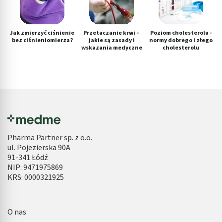
Jak zmierzyć ciśnienie
Przetaczanie krwi –
Poziom cholesterolu -
bez ciśnieniomierza?
jakie są zasady i
normy dobrego i złego
wskazania medyczne
cholesterolu
Pharma Partner sp. z o.o.
ul. Pojezierska 90A
91-341 Łódź
NIP: 9471975869
KRS: 0000321925
O nas