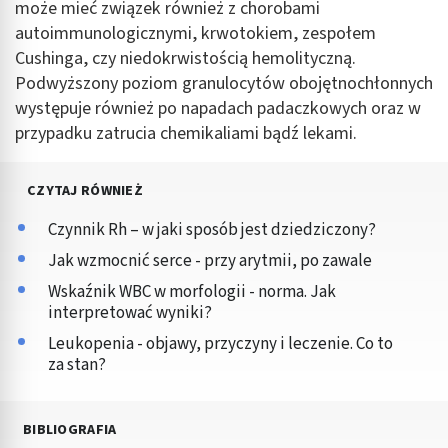
może mieć związek również z chorobami
autoimmunologicznymi, krwotokiem, zespołem
Cushinga, czy niedokrwistością hemolityczną.
Podwyższony poziom granulocytów obojętnochłonnych
występuje również po napadach padaczkowych oraz w
przypadku zatrucia chemikaliami bądź lekami.
CZYTAJ RÓWNIEŻ
Czynnik Rh – w jaki sposób jest dziedziczony?
Jak wzmocnić serce - przy arytmii, po zawale
Wskaźnik WBC w morfologii - norma. Jak
interpretować wyniki?
Leukopenia - objawy, przyczyny i leczenie. Co to
za stan?
BIBLIOGRAFIA