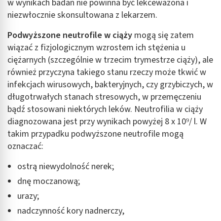
w wynikach badań nie powinna być lekceważona i
niezwłocznie skonsultowana z lekarzem.
Podwyższone neutrofile w ciąży
mogą się zatem
wiązać z fizjologicznym wzrostem ich stężenia u
ciężarnych (szczególnie w trzecim trymestrze ciąży), ale
również przyczyna takiego stanu rzeczy może tkwić w
infekcjach wirusowych, bakteryjnych, czy grzybiczych, w
długotrwałych stanach stresowych, w przemęczeniu
bądź stosowani niektórych leków. Neutrofilia w ciąży
diagnozowana jest przy wynikach powyżej 8 x 10⁹/ l. W
takim przypadku podwyższone neutrofile mogą
oznaczać:
ostrą niewydolność nerek;
dnę moczanową;
urazy;
nadczynność kory nadnerczy,