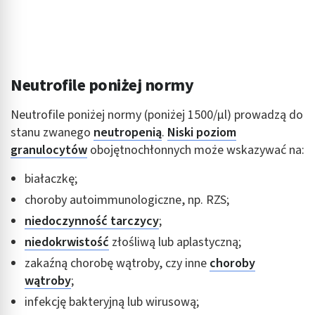
Neutrofile poniżej normy
Neutrofile poniżej normy (poniżej 1500/µl) prowadzą do
stanu zwanego
neutropenią
.
Niski poziom
granulocytów
obojętnochłonnych może wskazywać na:
białaczkę;
choroby autoimmunologiczne, np. RZS;
niedoczynność tarczycy
;
niedokrwistość
złośliwą lub aplastyczną;
zakaźną chorobę wątroby, czy inne
choroby
wątroby
;
infekcję bakteryjną lub wirusową;