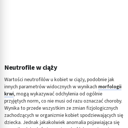
Pomiar efektywności treści
Rozumienie odbiorców dzięki statystyce lub
kombinacji danych z różnych źródeł
Rozwój i ulepszanie usług
Wykorzystywanie ograniczonych danych do
wyboru treści
Funkcje specjalne IAB:
Użycie dokładnych danych geolokalizacyjnych
Neutrofile w ciąży
Identyfikowanie urządzeń na podstawie
Wartości neutrofilów u kobiet w ciąży, podobnie jak
aktywnie żądanych informacji
innych parametrów widocznych w wynikach
morfologii
Cele przetwarzania inne niż IAB:
krwi
, mogą wykazywać odchylenia od ogólnie
Niezbędne
przyjętych norm, co nie musi od razu oznaczać choroby.
Wynika to przede wszystkim ze zmian fizjologicznych
Wydajność (Performance)
zachodzących w organizmie kobiet spodziewających się
dziecka. Jednak jakakolwiek anomalia pojawiająca się
Reklama / śledzenie