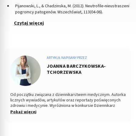
Pijanowski, L., & Chadzinska, M. (2012). Neutrofile-nieustraszeni
pogromcy patogenów. Wszechświat, 113(04-06).
Czytaj więcej
ARTYKUŁ NAPISANY PRZEZ
JOANNA BARCZYKOWSKA-
TCHORZEWSKA
Od początku związana z dziennikarstwem medycznym. Autorka
licznych wywiadów, artykułów oraz reportaży poświęconych
zdrowiu i medycynie. Wyróżniona w konkursie Dziennikarz
Medyczny Roku 2015 przez Stowarzyszenie Dziennikarze dla
Pokaż więcej
Zdrowia. W latach 2009-2010 związana z Gazetą Wyborczą, od
2010 do 2015 roku odpowiadała za dział zdrowie w serwisach i
dzienniku „Polska The Times. Dziennik Łódzki”. Od 2016 roku
związana z Medme.pl, jako redaktor naczelna portalu i