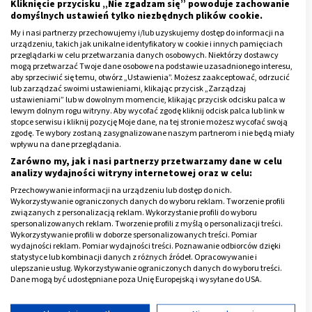
Kliknięcie przycisku „Nie zgadzam się” powoduje zachowanie
domyślnych ustawień tylko niezbędnych plików cookie.
My i nasi partnerzy przechowujemy i/lub uzyskujemy dostęp do informacji na
urządzeniu, takich jak unikalne identyfikatory w cookie i innych pamięciach
przeglądarki w celu przetwarzania danych osobowych. Niektórzy dostawcy
mogą przetwarzać Twoje dane osobowe na podstawie uzasadnionego interesu,
aby sprzeciwić się temu, otwórz „Ustawienia”. Możesz zaakceptować, odrzucić
lub zarządzać swoimi ustawieniami, klikając przycisk „Zarządzaj
Neutrofile powyżej normy
ustawieniami” lub w dowolnym momencie, klikając przycisk odcisku palca w
lewym dolnym rogu witryny. Aby wycofać zgodę kliknij odcisk palca lub link w
stopce serwisu i kliknij pozycję Moje dane, na tej stronie możesz wycofać swoją
Neutrofile powyżej normy oznaczaj neutrofilię (powyżej
zgodę. Te wybory zostaną zasygnalizowane naszym partnerom i nie będą miały
8000 komórek/µl). Podwyższony poziom granulocytów
wpływu na dane przeglądania.
obojętnochłonnych może towarzyszyć:
Zarówno my, jak i nasi partnerzy przetwarzamy dane w celu
analizy wydajności witryny internetowej oraz w celu:
białaczce szpikowej;
Przechowywanie informacji na urządzeniu lub dostęp do nich.
Wykorzystywanie ograniczonych danych do wyboru reklam. Tworzenie profili
dnie moczanowej;
związanych z personalizacją reklam. Wykorzystanie profili do wyboru
spersonalizowanych reklam. Tworzenie profili z myślą o personalizacji treści.
infekcjom bakteryjnych;
Wykorzystywanie profili w doborze spersonalizowanych treści. Pomiar
wydajności reklam. Pomiar wydajności treści. Poznawanie odbiorców dzięki
reumatoidalnemu zapaleniu stawów;
statystyce lub kombinacji danych z różnych źródeł. Opracowywanie i
ulepszanie usług. Wykorzystywanie ograniczonych danych do wyboru treści.
mocznicy;
Dane mogą być udostępniane poza Unię Europejską i wysyłane do USA.
niedokrwistości hemolitycznej;
Twoja zgoda i polityka cookie dotyczą wyłącznie tej witryny/aplikacji.