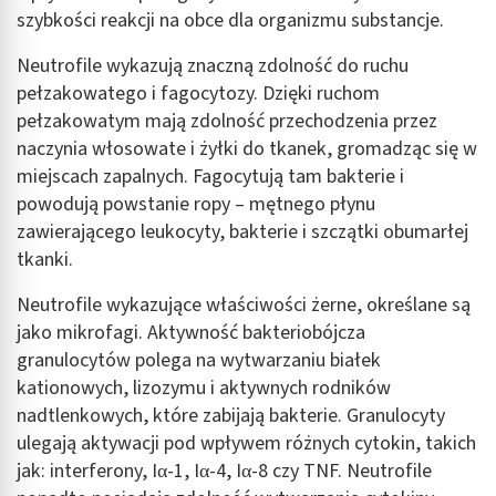
szybkości reakcji na obce dla organizmu substancje.
Neutrofile wykazują znaczną zdolność do ruchu
pełzakowatego i fagocytozy. Dzięki ruchom
pełzakowatym mają zdolność przechodzenia przez
naczynia włosowate i żyłki do tkanek, gromadząc się w
miejscach zapalnych. Fagocytują tam bakterie i
powodują powstanie ropy – mętnego płynu
zawierającego leukocyty, bakterie i szczątki obumarłej
tkanki.
Neutrofile wykazujące właściwości żerne, określane są
jako mikrofagi. Aktywność bakteriobójcza
granulocytów polega na wytwarzaniu białek
kationowych, lizozymu i aktywnych rodników
nadtlenkowych, które zabijają bakterie. Granulocyty
ulegają aktywacji pod wpływem różnych cytokin, takich
jak: interferony, Iα-1, Iα-4, Iα-8 czy TNF. Neutrofile