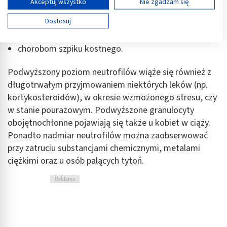
Wyświetl listę partnerów (11 dostawców IAB)
Akceptuj wszystko
Nie zgadzam się
martwicy tkanek;
Używamy Twoich danych w następujących celach:
nadczynności kory nadnerczy;
Dostosuj
Cele przetwarzania IAB:
zespołowi Cushinga
Przechowywanie informacji na urządzeniu lub
chorobom szpiku kostnego.
dostęp do nich
Podwyższony poziom neutrofilów wiąże się również z
Wykorzystywanie ograniczonych danych do
wyboru reklam
długotrwałym przyjmowaniem niektórych leków (np.
kortykosteroidów), w okresie wzmożonego stresu, czy
Tworzenie profili w celu spersonalizowanych
w stanie pourazowym. Podwyższone granulocyty
reklam
obojętnochłonne pojawiają się także u kobiet w ciąży.
Wykorzystanie profili do wyboru
Ponadto nadmiar neutrofilów można zaobserwować
spersonalizowanych reklam
przy zatruciu substancjami chemicznymi, metalami
ciężkimi oraz u osób palących tytoń.
Tworzenie profili w celu personalizacji treści
Wykorzystywanie profili w celu doboru
Reklama
spersonalizowanych treści
Pomiar efektywności reklam