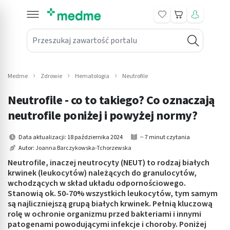
Koszyk
Przeszukaj zawartość portalu
in submenu: Leki na receptę
win submenu: Zdrowie
Medme
Zdrowie
Hematologia
Neutrofile
win submenu: Suplementy
Neutrofile - co to takiego? Co oznaczają
win submenu: Mama i dziecko
neutrofile poniżej i powyżej normy?
win submenu: Kosmetyki
Data aktualizacji: 18 października 2024
~ 7 minut czytania
Autor:
Joanna Barczykowska-Tchorzewska
win submenu: Higiena
Neutrofile, inaczej neutrocyty (NEUT) to rodzaj białych
krwinek (leukocytów) należących do granulocytów,
win submenu: Sprzęt medyczny
wchodzących w skład układu odpornościowego.
Stanowią ok. 50-70% wszystkich leukocytów, tym samym
win submenu: Intymne
są najliczniejszą grupą białych krwinek. Pełnią kluczową
rolę w ochronie organizmu przed bakteriami i innymi
patogenami powodującymi infekcje i choroby. Poniżej
win submenu: Wellness