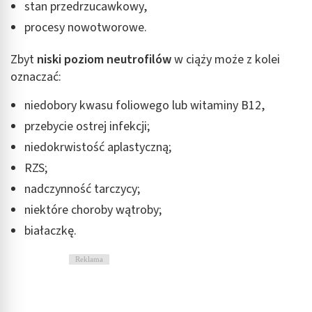
stan przedrzucawkowy,
procesy nowotworowe.
Zbyt
niski poziom neutrofilów
w ciąży
może z kolei
oznaczać:
niedobory kwasu foliowego lub witaminy B12,
przebycie ostrej infekcji;
niedokrwistość aplastyczną;
RZS;
nadczynność tarczycy;
niektóre choroby wątroby;
białaczkę.
Reklama