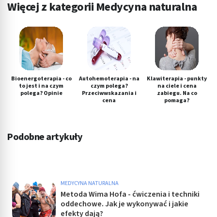
Więcej z kategorii Medycyna naturalna
Bioenergoterapia - co
Autohemoterapia - na
Klawiterapia - punkty
to jest i na czym
czym polega?
na ciele i cena
polega? Opinie
Przeciwwskazania i
zabiegu. Na co
cena
pomaga?
Podobne artykuły
MEDYCYNA NATURALNA
Metoda Wima Hofa - ćwiczenia i techniki
oddechowe. Jak je wykonywać i jakie
efekty dają?