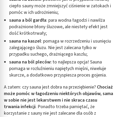
ciepło sauny może zmniejszyć ciśnienie w zatokach i
pomóc w ich udrożnieniu;
sauna a ból gardła
: para wodna łagodzi i nawilża
podrażnione błony śluzowe, ale niestety efekt jest
dość krótkotrwały;
sauna na kaszel
: pomaga w rozrzedzeniu i usunięciu
zalegającego śluzu. Nie jest zalecana tylko w
przypadku suchego, drażniącego kaszlu;
sauna na ból pleców:
to najlepsza opcja! Sauna
pomaga w rozluźnieniu napiętych mięśni, niweluje
skurcze, a dodatkowo przyspiesza proces gojenia.
A zatem: czy sauna jest dobra na przeziębienie?
Chociaż
może pomóc w łagodzeniu niektórych objawów, sama
w sobie nie jest lekarstwem i nie skraca czasu
trwania infekcji
. Ponadto trzeba pamiętać, że
korzystanie z sauny nie jest zalecane dla osób z