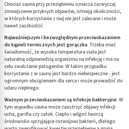
Chociaż sauna przy przeziębieniu oznacza zazwyczaj
Funkcje specjalne IAB:
zmniejszenie przykrych objawów, istnieją okoliczności,
Użycie dokładnych danych geolokalizacyjnych
w których korzystanie z niej nie jest zalecane i może
Identyfikowanie urządzeń na podstawie
nawet zaszkodzić.
aktywnie żądanych informacji
Najważniejszym i bezwzględnym przeciwskazaniem
Cele przetwarzania inne niż IAB:
do kąpieli termicznych jest gorączka
. Trzeba mieć
Niezbędne
świadomość, że wysoka temperatura ciała jest
naturalną odpowiedzią organizmu na infekcję i ma na
Wydajność (Performance)
celu zwalczanie patogenów. W takim przypadku
Reklama / śledzenie
korzystanie z w sauny jest bardzo niebezpieczne - jest
ogromnym obciążeniem dla serca i może prowadzić do
udaru cieplnego.
Ważnym przeciwskazaniem są infekcje bakteryjne
. W
tym wypadku sauna może zaostrzyć objawy infekcji
ucha, gardła czy zatok. Ciepło i wilgoć tworzą
środowisko sprzyjające rozwojowi bakterii, dlatego
warto zweryfikować kwestię przeziębienie a grypa.