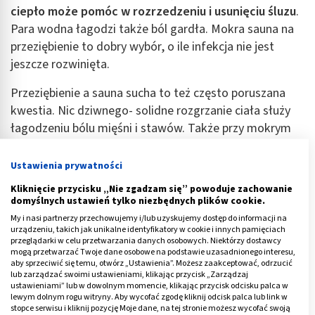
ciepło może pomóc w rozrzedzeniu i usunięciu śluzu
.
Para wodna łagodzi także ból gardła. Mokra sauna na
przeziębienie to dobry wybór, o ile infekcja nie jest
jeszcze rozwinięta.
Przeziębienie a sauna sucha to też często poruszana
kwestia. Nic dziwnego- solidne rozgrzanie ciała służy
łagodzeniu bólu mięśni i stawów. Także przy mokrym
kaszlu docenimy suche ciepło sauny fińskiej, które jest
pomocne w usunięciu śluzu. Sauna fińska na
Ustawienia prywatności
przeziębienie to tradycja sięgająca setek lat - warto ją
Kliknięcie przycisku „Nie zgadzam się” powoduje zachowanie
wypróbować.
domyślnych ustawień tylko niezbędnych plików cookie.
My i nasi partnerzy przechowujemy i/lub uzyskujemy dostęp do informacji na
W ostatnich latach bardzo popularny stał się trend
urządzeniu, takich jak unikalne identyfikatory w cookie i innych pamięciach
przeglądarki w celu przetwarzania danych osobowych. Niektórzy dostawcy
stosowania na przeziębienie sauny Infrared
. Te
mogą przetwarzać Twoje dane osobowe na podstawie uzasadnionego interesu,
nowoczesne urządzenia wykorzystują promieniowanie
aby sprzeciwić się temu, otwórz „Ustawienia”. Możesz zaakceptować, odrzucić
lub zarządzać swoimi ustawieniami, klikając przycisk „Zarządzaj
podczerwone do bezpośredniego ogrzewania ciała, a
ustawieniami” lub w dowolnym momencie, klikając przycisk odcisku palca w
nie otoczenia. Dzięki temu seans może być krótszy
lewym dolnym rogu witryny. Aby wycofać zgodę kliknij odcisk palca lub link w
stopce serwisu i kliknij pozycję Moje dane, na tej stronie możesz wycofać swoją