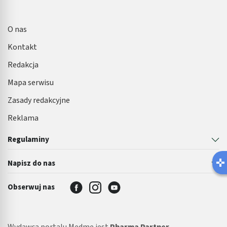
O nas
Kontakt
Redakcja
Mapa serwisu
Zasady redakcyjne
Reklama
Regulaminy
Latem łatwiej o infekcję pęcherza 
Napisz do nas
Robisz ten błąd?
Obserwuj nas
Wydawcą portalu Medme jest
Pharma Partner