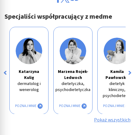
Specjaliści współpracujący z medme
Katarzyna
Marzena Rojek-
Kamila
Kulig
Ledwoch
Pawłowska
dermatolog i
dietetyczka,
dietetyk
wenerolog
psychodietetyczka
kliniczny,
psychodietetyk
POZNAJ MNIE
POZNAJ MNIE
POZNAJ MNIE
Pokaż wszystkich