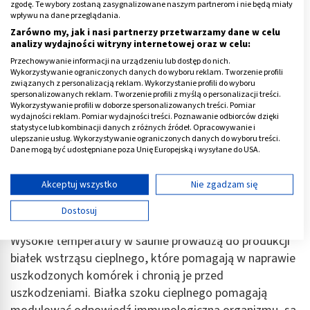
(wystarczy 10-15 minut), a z dobroczynnych
zgodę. Te wybory zostaną zasygnalizowane naszym partnerom i nie będą miały
właściwości kąpieli termicznej mogą korzystać także
wpływu na dane przeglądania.
Zarówno my, jak i nasi partnerzy przetwarzamy dane w celu
osoby, którym stan zdrowia uniemożliwia odwiedzania
analizy wydajności witryny internetowej oraz w celu:
tradycyjnej sauny.
Przechowywanie informacji na urządzeniu lub dostęp do nich.
Wykorzystywanie ograniczonych danych do wyboru reklam. Tworzenie profili
Sauna na podczerwień pomaga rozluźnić napięte
związanych z personalizacją reklam. Wykorzystanie profili do wyboru
spersonalizowanych reklam. Tworzenie profili z myślą o personalizacji treści.
mięśnie, a przeziębienie często zaczyna się właśnie
Wykorzystywanie profili w doborze spersonalizowanych treści. Pomiar
od bólu mięśniowego
.
wydajności reklam. Pomiar wydajności treści. Poznawanie odbiorców dzięki
statystyce lub kombinacji danych z różnych źródeł. Opracowywanie i
ulepszanie usług. Wykorzystywanie ograniczonych danych do wyboru treści.
Ciepło sauny rozszerza naczynia krwionośne, co
Dane mogą być udostępniane poza Unię Europejską i wysyłane do USA.
poprawia krążenie krwi i pozwala białym krwinkom
Twoja zgoda i polityka cookie dotyczą wyłącznie tej witryny/aplikacji.
szybciej przemieszczać się po organizmie, aby
Wyświetl listę partnerów (11 dostawców IAB)
Akceptuj wszystko
Nie zgadzam się
skuteczniej reagować na potencjalne zagrożenia, takie
Używamy Twoich danych w następujących celach:
Dostosuj
jak infekcje.
Cele przetwarzania IAB:
Wysokie temperatury w saunie prowadzą do produkcji
Przechowywanie informacji na urządzeniu lub
dostęp do nich
białek wstrząsu cieplnego, które pomagają w naprawie
uszkodzonych komórek i chronią je przed
Wykorzystywanie ograniczonych danych do
uszkodzeniami. Białka szoku cieplnego pomagają
wyboru reklam