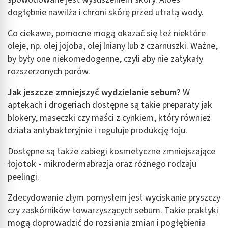
Wykorzystanie profili do wyboru
dogłębnie nawilża i chroni skórę przed utratą wody.
spersonalizowanych reklam
Co ciekawe, pomocne mogą okazać się też niektóre
Tworzenie profili w celu personalizacji treści
oleje, np. olej jojoba, olej lniany lub z czarnuszki. Ważne,
Wykorzystywanie profili w celu doboru
by były one niekomedogenne, czyli aby nie zatykały
spersonalizowanych treści
rozszerzonych porów.
Pomiar efektywności reklam
Jak jeszcze zmniejszyć wydzielanie sebum?
W
aptekach i drogeriach dostępne są takie preparaty jak
Pomiar efektywności treści
blokery, maseczki czy maści z cynkiem, który również
Rozumienie odbiorców dzięki statystyce lub
działa antybakteryjnie i reguluje produkcję łoju.
kombinacji danych z różnych źródeł
Dostępne są także zabiegi kosmetyczne zmniejszające
Rozwój i ulepszanie usług
łojotok - mikrodermabrazja oraz różnego rodzaju
peelingi.
Wykorzystywanie ograniczonych danych do
wyboru treści
Zdecydowanie złym pomysłem jest wyciskanie pryszczy
Funkcje specjalne IAB:
czy zaskórników towarzyszących sebum. Takie praktyki
Użycie dokładnych danych geolokalizacyjnych
mogą doprowadzić do rozsiania zmian i pogłębienia