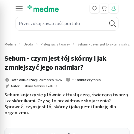
Koszyk
Przeszukaj zawartość portalu
in submenu: Leki na receptę
win submenu: Zdrowie
Medme
Uroda
Pielęgnacja twarzy
Sebum - czym jest łój skórny i jak z
win submenu: Suplementy
Sebum - czym jest łój skórny i jak
win submenu: Mama i dziecko
zmniejszyć jego nadmiar?
win submenu: Kosmetyki
Data aktualizacji: 24 marca 2026
~ 8 minut czytania
Autor:
Justyna Gabrysiak-Kula
win submenu: Higiena
Sebum kojarzy się głównie z tłustą cerą, świecącą twarzą
i zaskórnikami. Czy są to prawidłowe skojarzenia?
win submenu: Sprzęt medyczny
Sprawdź, czym jest łój skórny i jaką pełni funkcję dla
organizmu.
win submenu: Intymne
win submenu: Wellness