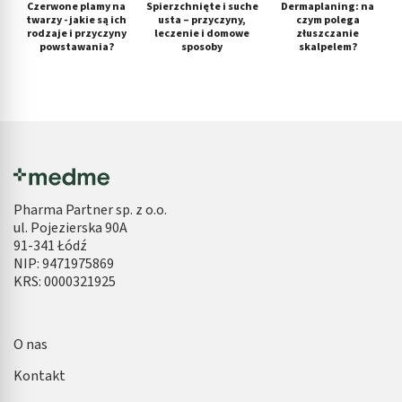
Czerwone plamy na
Spierzchnięte i suche
Dermaplaning: na
twarzy - jakie są ich
usta – przyczyny,
czym polega
rodzaje i przyczyny
leczenie i domowe
złuszczanie
powstawania?
sposoby
skalpelem?
Pharma Partner sp. z o.o.
ul. Pojezierska 90A
91-341 Łódź
NIP: 9471975869
KRS: 0000321925
O nas
Kontakt