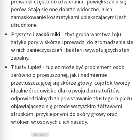
prowadzi często do otwierania i powiększania się
porów. Stają się one dobrze widoczne, a ich
zamaskowanie kosmetykami upiększającymi jest
utrudnione.
Pryszcze i
zaskórniki
- zbyt gruba warstwa łoju
zatyka pory w skórze i prowadzi do gromadzenia się
w nich zanieczyszczeń i bakterii wywołujących stan
zapalny.
Tłusty łupież - łupież może być problemem osób
zarówno o przesuszonej, jak i nadmiernie
przetłuszczającej się skórze głowy. Łojotok tworzy
idealne środowisko dla rozwoju dermatofitów
odpowiedzialnych za powstawanie tłustego łupieżu
objawiającego się przede wszystkim żółtawymi
strupkami przyklejonymi do skóry głowy oraz
włókien włosowych u ich nasady.
Reklama