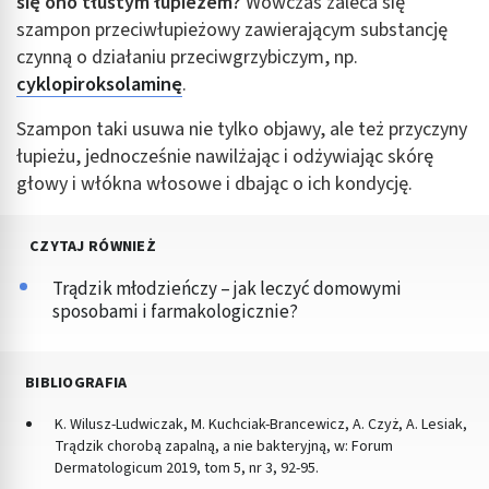
się ono tłustym łupieżem?
Wówczas zaleca się
szampon przeciwłupieżowy zawierającym substancję
czynną o działaniu przeciwgrzybiczym, np.
cyklopiroksolaminę
.
Szampon taki usuwa nie tylko objawy, ale też przyczyny
łupieżu, jednocześnie nawilżając i odżywiając skórę
głowy i włókna włosowe i dbając o ich kondycję.
CZYTAJ RÓWNIEŻ
Trądzik młodzieńczy – jak leczyć domowymi
sposobami i farmakologicznie?
BIBLIOGRAFIA
K. Wilusz-Ludwiczak, M. Kuchciak-Brancewicz, A. Czyż, A. Lesiak,
Trądzik chorobą zapalną, a nie bakteryjną, w: Forum
Dermatologicum 2019, tom 5, nr 3, 92-95.