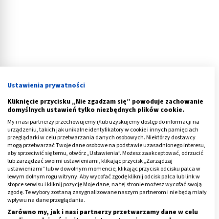
Ustawienia prywatności
Kliknięcie przycisku „Nie zgadzam się” powoduje zachowanie
domyślnych ustawień tylko niezbędnych plików cookie.
My i nasi partnerzy przechowujemy i/lub uzyskujemy dostęp do informacji na
urządzeniu, takich jak unikalne identyfikatory w cookie i innych pamięciach
przeglądarki w celu przetwarzania danych osobowych. Niektórzy dostawcy
mogą przetwarzać Twoje dane osobowe na podstawie uzasadnionego interesu,
Jak zmniejszyć wydzielanie sebum?
aby sprzeciwić się temu, otwórz „Ustawienia”. Możesz zaakceptować, odrzucić
lub zarządzać swoimi ustawieniami, klikając przycisk „Zarządzaj
ustawieniami” lub w dowolnym momencie, klikając przycisk odcisku palca w
Nadmiar sebum wywołuje różne zmiany na skórze przez
lewym dolnym rogu witryny. Aby wycofać zgodę kliknij odcisk palca lub link w
stopce serwisu i kliknij pozycję Moje dane, na tej stronie możesz wycofać swoją
to znacznie obniża estetykę cery. Jak ograniczyć jego
zgodę. Te wybory zostaną zasygnalizowane naszym partnerom i nie będą miały
wydzielanie i zahamować powstawanie zmian
wpływu na dane przeglądania.
skórnych?
Zarówno my, jak i nasi partnerzy przetwarzamy dane w celu