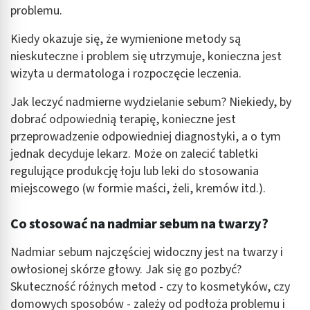
problemu.
Identyfikowanie urządzeń na podstawie
aktywnie żądanych informacji
Kiedy okazuje się, że wymienione metody są
Cele przetwarzania inne niż IAB:
nieskuteczne i problem się utrzymuje, konieczna jest
wizyta u dermatologa i rozpoczęcie leczenia.
Niezbędne
Jak leczyć nadmierne wydzielanie sebum? Niekiedy, by
Wydajność (Performance)
dobrać odpowiednią terapię, konieczne jest
Reklama / śledzenie
przeprowadzenie odpowiedniej diagnostyki, a o tym
jednak decyduje lekarz. Może on zalecić tabletki
regulujące produkcję łoju lub leki do stosowania
miejscowego (w formie maści, żeli, kremów itd.).
Co stosować na nadmiar sebum na twarzy?
Nadmiar sebum najczęściej widoczny jest na twarzy i
owłosionej skórze głowy. Jak się go pozbyć?
Skuteczność różnych metod - czy to kosmetyków, czy
domowych sposobów - zależy od podłoża problemu i