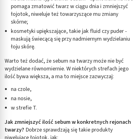
pomaga zmatowić twarz w ciągu dnia i zmniejszyć
łojotok, niweluje też towarzyszące mu zmiany
skórne;
kosmetyki upiększające, takie jak fluid czy puder -
maskują świecącą się przy nadmiernym wydzielaniu
łoju skórę.
Warto też dodać, że sebum na twarzy może nie być
wydzielane równomiernie. W niektórych strefach jego
ilość bywa większa, a ma to miejsce zazwyczaj:
na czole,
na nosie,
w strefie T.
Jak zmniejszyć ilość sebum w konkretnych rejonach
twarzy?
Dobrze sprawdzają się takie produkty
niwelujące łojotok, jak: