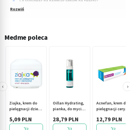
Co stosować na nadmiar sebum na twarzy?
Medme poleca
‹
›
Ziajka, krem do
Oillan Hydrating,
Acnefan, krem do
pielęgnacji dzieci
pianka, do mycia
pielęgnacji cery
i niemowląt, 50 ml
twarzy,
trądzikowej, 25 ml
5,09 PLN
28,79 PLN
12,79 PLN
prebiotyczna,
150ml