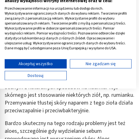
analizy wydajności witryny internetowej oraz w celu:
Istnieją domowe sposoby i kosmetyki na nadmiar
Przechowywanie informacji na urządzeniu lub dostęp do nich.
Wykorzystywanie ograniczonych danych do wyboru reklam. Tworzenie profili
sebum, regulujące pracę gruczołów łojowych. Wśród
związanych z personalizacją reklam. Wykorzystanie profili do wyboru
nich wyróżnia się przede wszystkim preparaty do
spersonalizowanych reklam. Tworzenie profili z myślą o personalizacji treści.
Wykorzystywanie profili w doborze spersonalizowanych treści. Pomiar
pielęgnacji twarzy oraz produkty do włosów i skóry
wydajności reklam. Pomiar wydajności treści. Poznawanie odbiorców dzięki
głowy (więcej na ten temat w dalszej części artykułu).
statystyce lub kombinacji danych z różnych źródeł. Opracowywanie i
ulepszanie usług. Wykorzystywanie ograniczonych danych do wyboru treści.
Dane mogą być udostępniane poza Unię Europejską i wysyłane do USA.
Odpowiadając na pytanie, jak zmniejszyć produkcję
Twoja zgoda i polityka cookie dotyczą wyłącznie tej witryny/aplikacji.
sebum, nie można zapomnieć o prawidłowej diecie
.
Wyświetl listę partnerów (11 dostawców IAB)
Akceptuj wszystko
Nie zgadzam się
Warto ograniczyć picie kawy i jedzenie ostrych,
Używamy Twoich danych w następujących celach:
pikantnych potraw.
Dostosuj
Cele przetwarzania IAB:
Jednym z naturalnych sposobów na nadmiar łoju
Przechowywanie informacji na urządzeniu lub
dostęp do nich
skórnego jest stosowanie niektórych ziół, np. rumianku.
Przemywanie tłustej skóry naparem z tego zioła działa
Wykorzystywanie ograniczonych danych do
przeciwzapalnie i przeciwbakteryjnie.
wyboru reklam
Bardzo skuteczny na tego rodzaju problemy jest też
Tworzenie profili w celu spersonalizowanych
reklam
aloes, szczególnie gdy wydzielanie sebum
spowodowane jest wysuszeniem skóry. Aloes