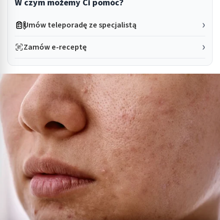
W czym możemy Ci pomóc?
Umów teleporadę ze specjalistą
Zamów e-receptę