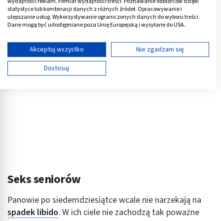
wydajności reklam. Pomiar wydajności treści. Poznawanie odbiorców dzięki
statystyce lub kombinacji danych z różnych źródeł. Opracowywanie i
ulepszanie usług. Wykorzystywanie ograniczonych danych do wyboru treści.
Reklama
Dane mogą być udostępniane poza Unię Europejską i wysyłane do USA.
Twoja zgoda i polityka cookie dotyczą wyłącznie tej witryny/aplikacji.
Wyświetl listę partnerów (11 dostawców IAB)
Akceptuj wszystko
Nie zgadzam się
Używamy Twoich danych w następujących celach:
Dostosuj
Cele przetwarzania IAB:
Przechowywanie informacji na urządzeniu lub
dostęp do nich
Wykorzystywanie ograniczonych danych do
wyboru reklam
Tworzenie profili w celu spersonalizowanych
reklam
Wykorzystanie profili do wyboru
Seks seniorów
spersonalizowanych reklam
Panowie po siedemdziesiątce wcale nie narzekają na
Tworzenie profili w celu personalizacji treści
spadek libido
. W ich ciele nie zachodzą tak poważne