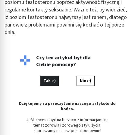
poziomu testosteronu poprzez aktywność fizyczną i
regularne kontakty seksualne. Ważne też, by wiedzieć,
Wydajność (Performance)
iż poziom testosteronu najwyższy jest ranem, dlatego
panowie z problemami powinni się kochać o tej porze
Reklama / śledzenie
dnia.
Czy ten artykuł był dla
Ciebie pomocny?
Tak :-)
Nie :-(
Dziękujemy za przeczytanie naszego artykułu do
końca.
Jeśli chcesz być na bieżąco z informacjami na
temat zdrowia i zdrowego stylu życia,
zapraszamy na nasz portal ponownie!