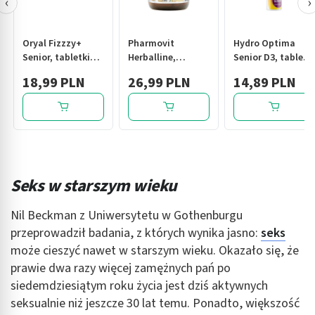
‹
›
Oryal Fizzzy+
Pharmovit
Hydro Optima
Senior, tabletki
Herballine,
Senior D3, tabletki
musujące,smak
libofem
musujące, 20 szt.
18,99 PLN
26,99 PLN
14,89 PLN
pomar.,bergam.,
aktywność
20 szt
seksualna,
kapsułki, 60 szt.
Seks w starszym wieku
Nil Beckman z Uniwersytetu w Gothenburgu
przeprowadził badania, z których wynika jasno:
seks
może cieszyć nawet w starszym wieku. Okazało się, że
prawie dwa razy więcej zamężnych pań po
siedemdziesiątym roku życia jest dziś aktywnych
seksualnie niż jeszcze 30 lat temu. Ponadto, większość