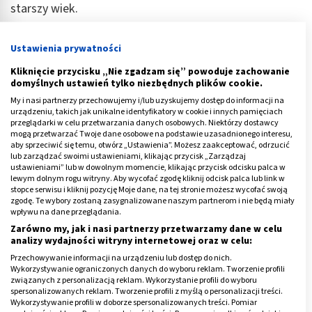
starszy wiek.
Dodatkowo kobiety po menopauzie często dręczy
Ustawienia prywatności
depresja. Wiąże się to z brakiem akceptacji nowej
sytuacji, zmianami hormonalnymi i często -
Kliknięcie przycisku „Nie zgadzam się” powoduje zachowanie
domyślnych ustawień tylko niezbędnych plików cookie.
samotnością. Dzieci często już są wówczas
My i nasi partnerzy przechowujemy i/lub uzyskujemy dostęp do informacji na
samodzielne i niezależne. Kobiety - częściej niż
urządzeniu, takich jak unikalne identyfikatory w cookie i innych pamięciach
mężczyźni - zostają wdowami, często też się rozwodzą.
przeglądarki w celu przetwarzania danych osobowych. Niektórzy dostawcy
mogą przetwarzać Twoje dane osobowe na podstawie uzasadnionego interesu,
Do tego dochodzą problemy ze zdrowiem. Nowotwór,
aby sprzeciwić się temu, otwórz „Ustawienia”. Możesz zaakceptować, odrzucić
lub zarządzać swoimi ustawieniami, klikając przycisk „Zarządzaj
który kończy się usunięciem piersi czy usunięciem
ustawieniami” lub w dowolnym momencie, klikając przycisk odcisku palca w
macicy powoduje duże zmiany w psychice kobiet.
lewym dolnym rogu witryny. Aby wycofać zgodę kliknij odcisk palca lub link w
stopce serwisu i kliknij pozycję Moje dane, na tej stronie możesz wycofać swoją
Potrzebują one wówczas dużo czasu, by znów wrócić
zgodę. Te wybory zostaną zasygnalizowane naszym partnerom i nie będą miały
do formy i czuć się znów pełnowartościowymi
wpływu na dane przeglądania.
kobietami.
Zarówno my, jak i nasi partnerzy przetwarzamy dane w celu
analizy wydajności witryny internetowej oraz w celu:
Warto zauważyć, że w przypadku pań, większość zależy
Przechowywanie informacji na urządzeniu lub dostęp do nich.
Wykorzystywanie ograniczonych danych do wyboru reklam. Tworzenie profili
od stanu samopoczucia. Dla kobiet stan psychiczny,
związanych z personalizacją reklam. Wykorzystanie profili do wyboru
emocjonalny, uczucia są bardzo ważne i wpływają na
spersonalizowanych reklam. Tworzenie profili z myślą o personalizacji treści.
Wykorzystywanie profili w doborze spersonalizowanych treści. Pomiar
wiele aspektów życia. W tym na ochotę na seks.