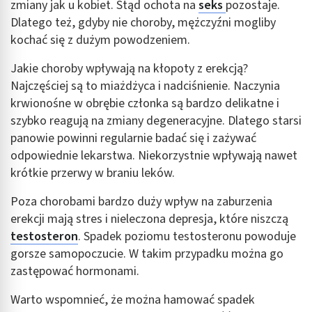
zmiany jak u kobiet. Stąd ochota na
seks
pozostaje.
Wykorzystywanie profili w celu doboru
spersonalizowanych treści
Dlatego też, gdyby nie choroby, mężczyźni mogliby
kochać się z dużym powodzeniem.
Pomiar efektywności reklam
Jakie choroby wpływają na kłopoty z erekcją?
Pomiar efektywności treści
Najczęściej są to miażdżyca i nadciśnienie. Naczynia
Rozumienie odbiorców dzięki statystyce lub
krwionośne w obrębie członka są bardzo delikatne i
kombinacji danych z różnych źródeł
szybko reagują na zmiany degeneracyjne. Dlatego starsi
panowie powinni regularnie badać się i zażywać
Rozwój i ulepszanie usług
odpowiednie lekarstwa. Niekorzystnie wpływają nawet
Wykorzystywanie ograniczonych danych do
krótkie przerwy w braniu leków.
wyboru treści
Poza chorobami bardzo duży wpływ na zaburzenia
Funkcje specjalne IAB:
erekcji mają stres i nieleczona depresja, które niszczą
Użycie dokładnych danych geolokalizacyjnych
testosteron
. Spadek poziomu testosteronu powoduje
gorsze samopoczucie. W takim przypadku można go
Identyfikowanie urządzeń na podstawie
aktywnie żądanych informacji
zastępować hormonami.
Cele przetwarzania inne niż IAB:
Warto wspomnieć, że można hamować spadek
Niezbędne