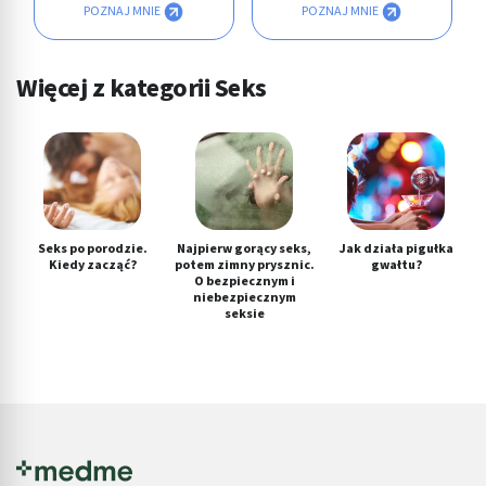
POZNAJ MNIE
POZNAJ MNIE
Więcej z kategorii Seks
Seks po porodzie.
Najpierw gorący seks,
Jak działa pigułka
Kiedy zacząć?
potem zimny prysznic.
gwałtu?
O bezpiecznym i
niebezpiecznym
seksie