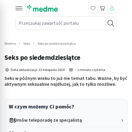
Koszyk
Przeszukaj zawartość portalu
in submenu: Leki na receptę
win submenu: Zdrowie
Medme
Seks
Seks po siedemdziesiątce
win submenu: Suplementy
Seks po siedemdziesiątce
win submenu: Mama i dziecko
Data aktualizacji: 22 listopada 2024
~ 1 minuta czytania
win submenu: Kosmetyki
Seks w późnym wieku to już nie temat tabu. Ważne, by być
aktywnym seksualnie najdłużej, jak to tylko możliwe.
win submenu: Higiena
win submenu: Sprzęt medyczny
W czym możemy Ci pomóc?
win submenu: Intymne
Umów teleporadę ze specjalistą
win submenu: Wellness