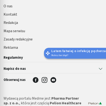
O nas
Kontakt
Redakcja
Mapa serwisu
Zasady redakcyjne
Reklama
Latem łatwiej o infekcję pęcherza 🌊
Robisz ten błąd?
Regulaminy
Napisz do nas
Obserwuj nas
Wydawcą portalu Medme jest
Pharma Partner
sp. z o.o.
, która jest częścią
Pelion Healthcare