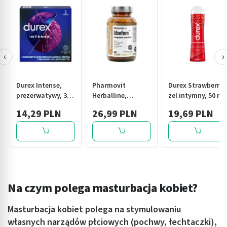
‹
›
Durex Intense,
Pharmovit
Durex Strawberry,
prezerwatywy, 3
Herballine,
żel intymny, 50 ml
szt.
libofem
14,29 PLN
26,99 PLN
19,69 PLN
aktywność
seksualna,
kapsułki, 60 szt.
Na czym polega masturbacja kobiet?
Masturbacja kobiet
polega na stymulowaniu
własnych narządów płciowych (pochwy, łechtaczki),