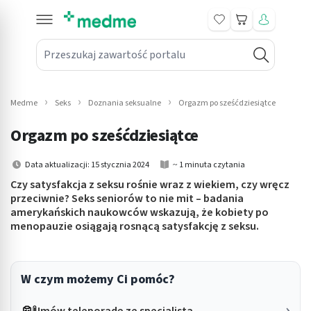
Koszyk
Przeszukaj zawartość portalu
in submenu: Leki na receptę
win submenu: Zdrowie
Medme
Seks
Doznania seksualne
Orgazm po sześćdziesiątce
win submenu: Suplementy
Orgazm po sześćdziesiątce
win submenu: Mama i dziecko
Data aktualizacji: 15 stycznia 2024
~ 1 minuta czytania
win submenu: Kosmetyki
Czy satysfakcja z seksu rośnie wraz z wiekiem, czy wręcz
przeciwnie? Seks seniorów to nie mit – badania
amerykańskich naukowców wskazują, że kobiety po
win submenu: Higiena
menopauzie osiągają rosnącą satysfakcję z seksu.
win submenu: Sprzęt medyczny
win submenu: Intymne
W czym możemy Ci pomóc?
win submenu: Wellness
Umów teleporadę ze specjalistą