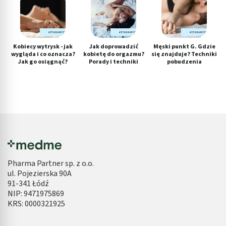
Kobiecy wytrysk - jak
Jak doprowadzić
Męski punkt G. Gdzie
wygląda i co oznacza?
kobietę do orgazmu?
się znajduje? Techniki
Jak go osiągnąć?
Porady i techniki
pobudzenia
Pharma Partner sp. z o.o.
ul. Pojezierska 90A
91-341 Łódź
NIP: 9471975869
KRS: 0000321925