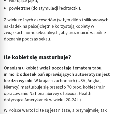
wibrujące jajka,
powietrzne (do stymulacji łechtaczki).
Z wielu różnych akcesoriów (w tym dildo i silikonowych
nakładek na palce)chętnie korzystają kobiety w
związkach homoseksualnych, aby urozmaicić wspólne
doznania podczas seksu.
Ile kobiet się masturbuje?
Onanizm u kobiet
wciąż pozostaje tematem tabu,
mimo iż odsetek pań uprawiających autoerotyzm jest
bardzo wysoki
. W krajach zachodnich (USA, Anglia,
Niemcy) masturbuje się przeszło 70 proc. kobiet (m.in.
opracowanie National Survey of Sexual Health
dotyczące Amerykanek w wieku 20-24 l.).
W Polsce wartości te są jest niższe, a przynajmniej tak