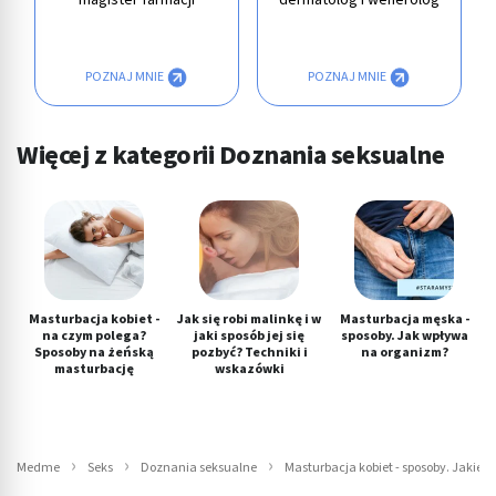
magister farmacji
dermatolog i wenerolog
POZNAJ MNIE
POZNAJ MNIE
Więcej z kategorii Doznania seksualne
Masturbacja kobiet -
Jak się robi malinkę i w
Masturbacja męska -
na czym polega?
jaki sposób jej się
sposoby. Jak wpływa
Sposoby na żeńską
pozbyć? Techniki i
na organizm?
masturbację
wskazówki
Medme
Seks
Doznania seksualne
Masturbacja kobiet - sposoby. Jakie ko