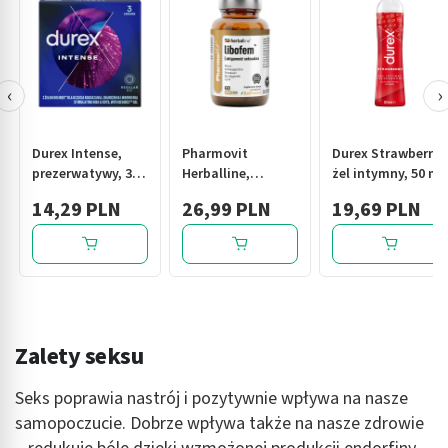
‹
›
Durex Intense,
Pharmovit
Durex Strawberry,
prezerwatywy, 3
Herballine,
żel intymny, 50 ml
szt.
libofem
14,29 PLN
26,99 PLN
19,69 PLN
aktywność
seksualna,
kapsułki, 60 szt.
Zalety seksu
Seks poprawia nastrój i pozytywnie wpływa na nasze
samopoczucie. Dobrze wpływa także na nasze zdrowie