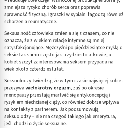
– redukuje bóle dzięki wzmożonej produkcji endorfiny,
zmniejsza ryzyko chorób serca oraz poprawia
sprawność fizyczną. Igraszki w sypialni łagodzą również
schorzenia reumatyczne.
Seksualność człowieka zmienia się z czasem, co nie
oznacza, że z wiekiem relacje intymne są mniej
satysfakcjonujące. Mężczyźni po pięćdziesiątce myślą o
seksie tak samo często jak trzydziestolatkowie, u
kobiet szczyt zainteresowania seksem przypada na
wiek około czterdziestu lat.
Seksuolodzy twierdzą, że w tym czasie najwięcej kobiet
przeżywa
wielokrotny orgazm
, zaś po okresie
menopauzy przestają martwić się antykoncepcją i
ryzykiem niechcianej ciąży, co również dobrze wpływa
na kontakty z partnerem. Jak podsumowują
seksuolodzy – nie ma czegoś takiego jak emerytura,
jeśli chodzi o życie seksualne.