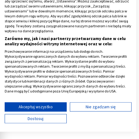
aby sprzeciwić się temu, otwórz „Ustawienia”. Możesz zaakceptować, odrzucić
błon śluzowych jamy ustnej, takich jak
zapalenie
lub zarządzać swoimi ustawieniami, klikając przycisk „Zarządzaj
dziąseł
, paradontoza, cukrzyca, nowotwory, HIV, a
ustawieniami” lub w dowolnym momencie, klikając przycisk odcisku palca w
lewym dolnym rogu witryny. Aby wycofać zgodę kliknij odcisk palca lub link w
także niedoborów witamin i minerałów skutkujących
stopce serwisu i kliknij pozycję Moje dane, na tej stronie możesz wycofać swoją
krwawieniami ze śluzówki;
zgodę. Te wybory zostaną zasygnalizowane naszym partnerom i nie będą miały
wpływu na dane przeglądania.
Zarówno my, jak i nasi partnerzy przetwarzamy dane w celu
Reklama
analizy wydajności witryny internetowej oraz w celu:
Przechowywanie informacji na urządzeniu lub dostęp do nich.
Wykorzystywanie ograniczonych danych do wyboru reklam. Tworzenie profili
związanych z personalizacją reklam. Wykorzystanie profili do wyboru
spersonalizowanych reklam. Tworzenie profili z myślą o personalizacji treści.
Wykorzystywanie profili w doborze spersonalizowanych treści. Pomiar
wydajności reklam. Pomiar wydajności treści. Poznawanie odbiorców dzięki
statystyce lub kombinacji danych z różnych źródeł. Opracowywanie i
ulepszanie usług. Wykorzystywanie ograniczonych danych do wyboru treści.
Dane mogą być udostępniane poza Unię Europejską i wysyłane do USA.
Twoja zgoda i polityka cookie dotyczą wyłącznie tej witryny/aplikacji.
Wyświetl listę partnerów (11 dostawców IAB)
Akceptuj wszystko
Nie zgadzam się
Używamy Twoich danych w następujących celach:
Dostosuj
Cele przetwarzania IAB:
Przechowywanie informacji na urządzeniu lub
dostęp do nich