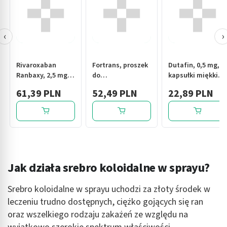
‹
›
Rivaroxaban
Fortrans, proszek
Dutafin, 0,5 mg,
Ranbaxy, 2,5 mg,
do
kapsułki miękkie,
tabl.powl., 100
przygotowywania
30 szt.
61,39 PLN
52,49 PLN
22,89 PLN
szt.
roztworu
doustnego,
saszetka po 74 g,
4 szt.
Jak działa srebro koloidalne w sprayu?
Srebro koloidalne w sprayu uchodzi za złoty środek w
leczeniu trudno dostępnych, ciężko gojących się ran
oraz wszelkiego rodzaju zakażeń ze względu na