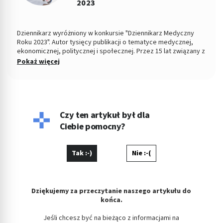
2023
Dziennikarz wyróżniony w konkursie "Dziennikarz Medyczny
Roku 2023". Autor tysięcy publikacji o tematyce medycznej,
ekonomicznej, politycznej i społecznej. Przez 15 lat związany z
Dziennikiem Łódzkim i Polska TheTimes. Z wykształcenia
Pokaż więcej
socjolog stosunków politycznych, absolwent Wydziału
Ekonomiczno-Socjologicznego Uniwersytetu Łódzkiego. Po
godzinach fotografuje, projektuje, maluje, tworzy muzykę.
Czy ten artykuł był dla
Ciebie pomocny?
Tak :-)
Nie :-(
Dziękujemy za przeczytanie naszego artykułu do
końca.
Jeśli chcesz być na bieżąco z informacjami na