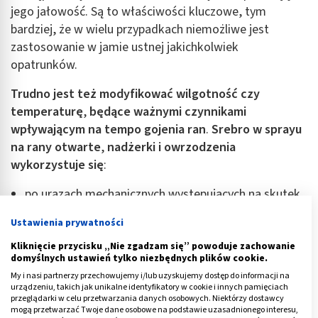
jego jałowość. Są to właściwości kluczowe, tym
bardziej, że w wielu przypadkach niemożliwe jest
zastosowanie w jamie ustnej jakichkolwiek
opatrunków.
Trudno jest też modyfikować wilgotność czy
temperaturę
,
będące ważnymi czynnikami
wpływającym na tempo gojenia ran
.
Srebro w sprayu
na rany otwarte
,
nadżerki i owrzodzenia
wykorzystuje się
:
po urazach mechanicznych występujących na skutek
uderzenia, niewłaściwego szczotkowania,
Ustawienia prywatności
użytkowania aparatów ortodontycznych i protez
etc.,
Kliknięcie przycisku „Nie zgadzam się” powoduje zachowanie
domyślnych ustawień tylko niezbędnych plików cookie.
po zabiegach stomatologicznych i operacjach
My i nasi partnerzy przechowujemy i/lub uzyskujemy dostęp do informacji na
chirurgicznych,
urządzeniu, takich jak unikalne identyfikatory w cookie i innych pamięciach
przeglądarki w celu przetwarzania danych osobowych. Niektórzy dostawcy
w przypadku schorzeń powodujących uszkodzenia
mogą przetwarzać Twoje dane osobowe na podstawie uzasadnionego interesu,