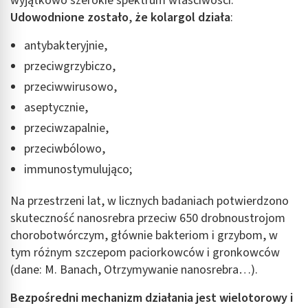
wyjątkowo szerokie spektrum właściwości.
Udowodnione zostało
,
że kolargol działa
:
antybakteryjnie,
przeciwgrzybiczo,
przeciwwirusowo,
aseptycznie,
przeciwzapalnie,
przeciwbólowo,
immunostymulująco;
Na przestrzeni lat, w licznych badaniach potwierdzono
skuteczność nanosrebra przeciw 650 drobnoustrojom
chorobotwórczym, głównie bakteriom i grzybom, w
tym różnym szczepom paciorkowców i gronkowców
(dane: M. Banach, Otrzymywanie nanosrebra…).
Bezpośredni mechanizm działania jest wielotorowy i