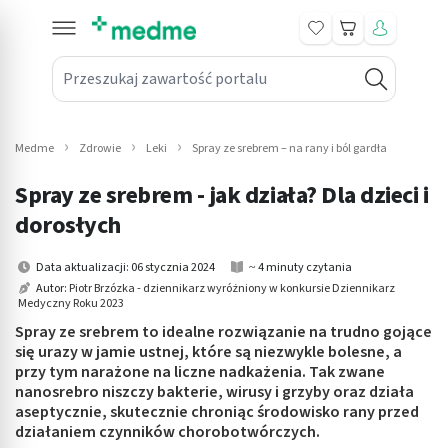
Koszyk
Przeszukaj zawartość portalu
in submenu: Leki na receptę
win submenu: Zdrowie
Medme
Zdrowie
Leki
Spray ze srebrem – na rany i ból gardła
win submenu: Suplementy
Spray ze srebrem - jak działa? Dla dzieci i
win submenu: Mama i dziecko
dorosłych
win submenu: Kosmetyki
Data aktualizacji: 06 stycznia 2024
~ 4 minuty czytania
Autor:
Piotr Brzózka - dziennikarz wyróżniony w konkursie Dziennikarz
Medyczny Roku 2023
win submenu: Higiena
Spray ze srebrem to idealne rozwiązanie na trudno gojące
win submenu: Sprzęt medyczny
się urazy w jamie ustnej, które są niezwykle bolesne, a
przy tym narażone na liczne nadkażenia. Tak zwane
nanosrebro niszczy bakterie, wirusy i grzyby oraz działa
win submenu: Intymne
aseptycznie, skutecznie chroniąc środowisko rany przed
działaniem czynników chorobotwórczych.
win submenu: Wellness