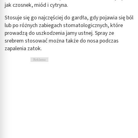
jak czosnek, miód i cytryna.
Wykorzystywanie ograniczonych danych do
Stosuje się go najczęściej do gardła, gdy pojawia się ból
wyboru treści
lub po różnych zabiegach stomatologicznych, które
Funkcje specjalne IAB:
prowadzą do uszkodzenia jamy ustnej. Spray ze
Użycie dokładnych danych geolokalizacyjnych
srebrem stosować można także do nosa podczas
zapalenia zatok.
Identyfikowanie urządzeń na podstawie
aktywnie żądanych informacji
Reklama
Cele przetwarzania inne niż IAB:
Niezbędne
Wydajność (Performance)
Reklama / śledzenie