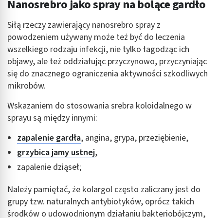
Nanosrebro jako spray na bolące gardło
Wykorzystywanie ograniczonych danych do
Siłą rzeczy zawierający nanosrebro spray z
wyboru reklam
powodzeniem używany może też być do leczenia
Tworzenie profili w celu spersonalizowanych
wszelkiego rodzaju infekcji, nie tylko łagodząc ich
reklam
objawy, ale też oddziałując przyczynowo, przyczyniając
się do znacznego ograniczenia aktywności szkodliwych
Wykorzystanie profili do wyboru
spersonalizowanych reklam
mikrobów.
Tworzenie profili w celu personalizacji treści
Wskazaniem do stosowania srebra koloidalnego w
sprayu są między innymi:
Wykorzystywanie profili w celu doboru
spersonalizowanych treści
zapalenie gardła
, angina, grypa, przeziębienie,
Pomiar efektywności reklam
grzybica jamy ustnej
,
zapalenie dziąseł;
Pomiar efektywności treści
Należy pamiętać, że kolargol często zaliczany jest do
Rozumienie odbiorców dzięki statystyce lub
kombinacji danych z różnych źródeł
grupy tzw. naturalnych antybiotyków, oprócz takich
środków o udowodnionym działaniu bakteriobójczym,
Rozwój i ulepszanie usług