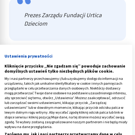
Prezes Zarządu Fundacji Urtica
Dzieciom
Ustawienia prywatności
Artykuły autora
Kliknięcie przycisku „Nie zgadzam się” powoduje zachowanie
domyślnych ustawień tylko niezbędnych plików cookie.
My i nasi partnerzy przechowujemy i/lub uzyskujemy dostęp do informacji na
urządzeniu, takich jak unikalne identyfikatory w cookie i innych pamięciach
przeglądarki w celu przetwarzania danych osobowych. Niektórzy dostawcy
mogą przetwarzać Twoje dane osobowe na podstawie uzasadnionego interesu,
aby sprzeciwić się temu, otwórz „Ustawienia”. Możesz zaakceptować, odrzucić
lub zarządzać swoimi ustawieniami, klikając przycisk „Zarządzaj
ustawieniami” lub w dowolnym momencie, klikając przycisk odcisku palca w
lewym dolnym rogu witryny. Aby wycofać zgodę kliknij odcisk palca lub link w
stopce serwisu i kliknij pozycję Moje dane, na tej stronie możesz wycofać swoją
zgodę. Te wybory zostaną zasygnalizowane naszym partnerom i nie będą miały
wpływu na dane przeglądania.
Zarówno my, jak i nasi partnerzy przetwarzamy dane w celu