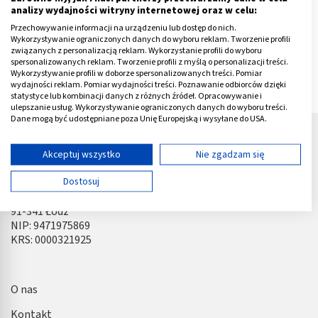
analizy wydajności witryny internetowej oraz w celu:
Przechowywanie informacji na urządzeniu lub dostęp do nich.
Wykorzystywanie ograniczonych danych do wyboru reklam. Tworzenie profili
Co przysługuje osobie chorej na nowotwór?
związanych z personalizacją reklam. Wykorzystanie profili do wyboru
spersonalizowanych reklam. Tworzenie profili z myślą o personalizacji treści.
Wykorzystywanie profili w doborze spersonalizowanych treści. Pomiar
wydajności reklam. Pomiar wydajności treści. Poznawanie odbiorców dzięki
1
statystyce lub kombinacji danych z różnych źródeł. Opracowywanie i
ulepszanie usług. Wykorzystywanie ograniczonych danych do wyboru treści.
Dane mogą być udostępniane poza Unię Europejską i wysyłane do USA.
Twoja zgoda i polityka cookie dotyczą wyłącznie tej witryny/aplikacji.
Wyświetl listę partnerów (11 dostawców IAB)
Akceptuj wszystko
Nie zgadzam się
Używamy Twoich danych w następujących celach:
Dostosuj
Pharma Partner sp. z o.o.
Cele przetwarzania IAB:
ul. Pojezierska 90A
91-341 Łódź
Przechowywanie informacji na urządzeniu lub
dostęp do nich
NIP: 9471975869
KRS: 0000321925
Wykorzystywanie ograniczonych danych do
wyboru reklam
O nas
Tworzenie profili w celu spersonalizowanych
reklam
Kontakt