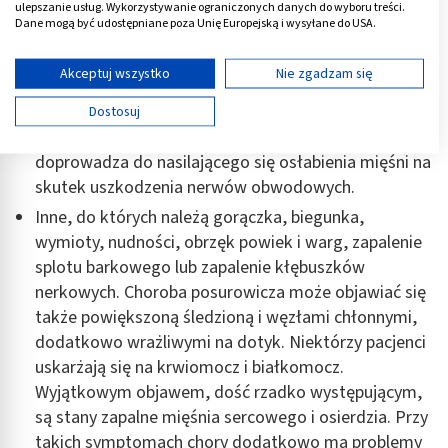
skurczowego).
ulepszanie usług. Wykorzystywanie ograniczonych danych do wyboru treści.
Dane mogą być udostępniane poza Unię Europejską i wysyłane do USA.
Neurologiczne, takie jak zaburzenia widzenia, które
Twoja zgoda i polityka cookie dotyczą wyłącznie tej witryny/aplikacji.
pojawiają się najczęściej jako zapalenie nerwu
Wyświetl listę partnerów (11 dostawców IAB)
Akceptuj wszystko
Nie zgadzam się
wzrokowego, stany zapalne opon mózgowych,
Używamy Twoich danych w następujących celach:
zapalenie nerwów obwodowych. Niepożądanym
Dostosuj
Cele przetwarzania IAB:
objawem jest zespół Guillaina i Barrégo, który
Przechowywanie informacji na urządzeniu lub
doprowadza do nasilającego się osłabienia mięśni na
dostęp do nich
skutek uszkodzenia nerwów obwodowych.
Wykorzystywanie ograniczonych danych do
Inne, do których należą gorączka, biegunka,
wyboru reklam
wymioty, nudności, obrzęk powiek i warg, zapalenie
splotu barkowego lub zapalenie kłębuszków
Tworzenie profili w celu spersonalizowanych
reklam
nerkowych. Choroba posurowicza może objawiać się
także powiększoną śledzioną i węzłami chłonnymi,
Wykorzystanie profili do wyboru
dodatkowo wrażliwymi na dotyk. Niektórzy pacjenci
spersonalizowanych reklam
uskarżają się na krwiomocz i białkomocz.
Tworzenie profili w celu personalizacji treści
Wyjątkowym objawem, dość rzadko występującym,
są stany zapalne mięśnia sercowego i osierdzia. Przy
Wykorzystywanie profili w celu doboru
takich symptomach chory dodatkowo ma problemy
spersonalizowanych treści