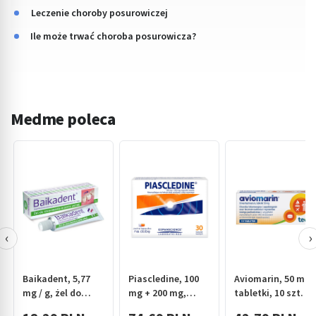
Leczenie choroby posurowiczej
Ile może trwać choroba posurowicza?
Medme poleca
‹
›
Baikadent, 5,77
Piascledine, 100
Aviomarin, 50 mg,
mg / g, żel do
mg + 200 mg,
tabletki, 10 szt.
stosowania w
kapsułki twarde,