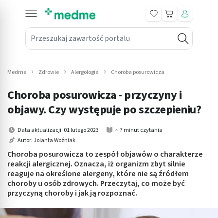
Koszyk
Przeszukaj zawartość portalu
in submenu: Leki na receptę
win submenu: Zdrowie
Medme
Zdrowie
Alergologia
Choroba posurowicza
win submenu: Suplementy
Choroba posurowicza - przyczyny i
win submenu: Mama i dziecko
objawy. Czy występuje po szczepieniu?
win submenu: Kosmetyki
Data aktualizacji: 01 lutego 2023
~ 7 minut czytania
Autor:
Jolanta Woźniak
win submenu: Higiena
Choroba posurowicza to zespół objawów o charakterze
reakcji alergicznej. Oznacza, iż organizm zbyt silnie
win submenu: Sprzęt medyczny
reaguje na określone alergeny, które nie są źródłem
choroby u osób zdrowych. Przeczytaj, co może być
win submenu: Intymne
przyczyną choroby i jak ją rozpoznać.
win submenu: Wellness