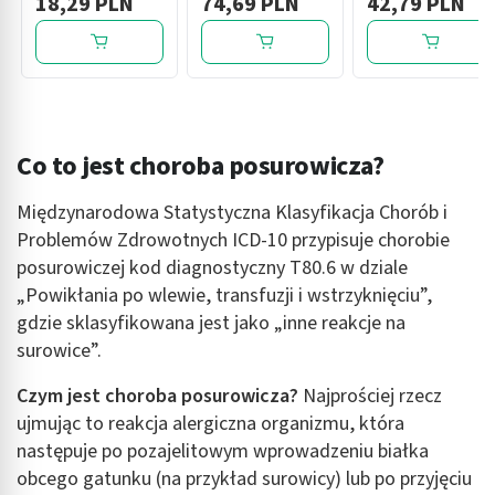
18,29 PLN
74,69 PLN
42,79 PLN
jamie ustnej, 15 g
30 szt.
Co to jest choroba posurowicza?
Międzynarodowa Statystyczna Klasyfikacja Chorób i
Problemów Zdrowotnych ICD-10 przypisuje chorobie
posurowiczej kod diagnostyczny T80.6 w dziale
„Powikłania po wlewie, transfuzji i wstrzyknięciu”,
gdzie sklasyfikowana jest jako „inne reakcje na
surowice”.
Czym jest choroba posurowicza?
Najprościej rzecz
ujmując to reakcja alergiczna organizmu, która
następuje po pozajelitowym wprowadzeniu białka
obcego gatunku (na przykład surowicy) lub po przyjęciu