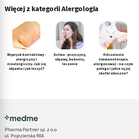
Więcej z kategorii Alergologia
Wyprysk kontaktowy -
Astma - przyczyny,
Odczulanie
alergiczny i
objawy, badania,
(immunoterapia
niealergiczny. Jak się
leczenie
alergenowa) - na czym
objawia i jak leczyć?
polega i jakie są jej
skutki uboczne?
Pharma Partner sp. z o.o.
ul. Pojezierska 90A