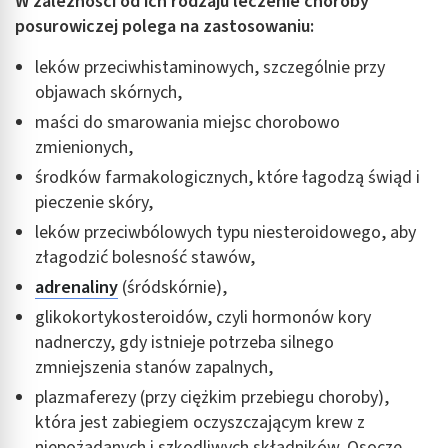
W zależności od ich rodzaju leczenie choroby
posurowiczej polega na zastosowaniu:
leków przeciwhistaminowych, szczególnie przy
objawach skórnych,
maści do smarowania miejsc chorobowo
zmienionych,
środków farmakologicznych, które łagodzą świąd i
pieczenie skóry,
leków przeciwbólowych typu niesteroidowego, aby
złagodzić bolesność stawów,
adrenaliny
(śródskórnie),
glikokortykosteroidów, czyli hormonów kory
nadnerczy, gdy istnieje potrzeba silnego
zmniejszenia stanów zapalnych,
plazmaferezy (przy ciężkim przebiegu choroby),
która jest zabiegiem oczyszczającym krew z
niepożądanych i szkodliwych składników. Osocze