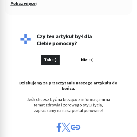
Śledczym w Łodzi. Od 2004 roku Zastępca Prezesa i Członek
Pokaż więcej
Zarządu w Miejskiej Spółdzielni Mieszkaniowej. Od kilku lat
copywriterka, głównie w tematyce prawnej, ale i medycznej i
parentingowej. Prywatnie miłośniczka dobrego kina.
Czy ten artykuł był dla
Ciebie pomocny?
Tak :-)
Nie :-(
Dziękujemy za przeczytanie naszego artykułu do
końca.
Jeśli chcesz być na bieżąco z informacjami na
temat zdrowia i zdrowego stylu życia,
zapraszamy na nasz portal ponownie!