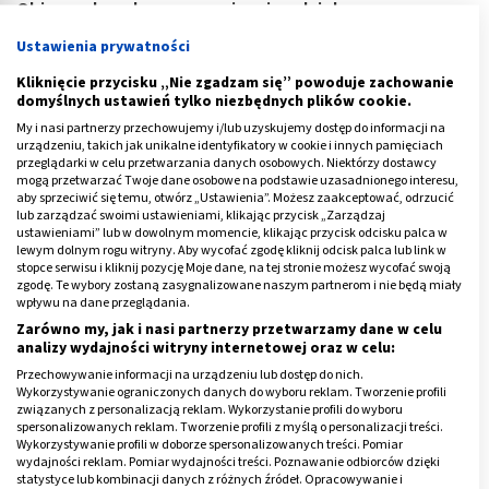
Objawy choroby posurowiczej podzielone są na
cztery główne kategorie:
Ustawienia prywatności
Skórne, takie jak
pokrzywka
, grudki, czy wysypka
Kliknięcie przycisku „Nie zgadzam się” powoduje zachowanie
domyślnych ustawień tylko niezbędnych plików cookie.
plamisto-rumieniowa. W pierwszej fazie rozwoju
My i nasi partnerzy przechowujemy i/lub uzyskujemy dostęp do informacji na
choroby zmiany na skórze mogą pojawiać się tylko w
urządzeniu, takich jak unikalne identyfikatory w cookie i innych pamięciach
jednym określonym miejscu, na przykład wkłucia. W
przeglądarki w celu przetwarzania danych osobowych. Niektórzy dostawcy
mogą przetwarzać Twoje dane osobowe na podstawie uzasadnionego interesu,
wielu przypadkach rozprzestrzeniają się także po
aby sprzeciwić się temu, otwórz „Ustawienia”. Możesz zaakceptować, odrzucić
całym ciele.
Pokrzywka typu choroby posurowiczej
lub zarządzać swoimi ustawieniami, klikając przycisk „Zarządzaj
ustawieniami” lub w dowolnym momencie, klikając przycisk odcisku palca w
jest często mocno swędząca i pojawia się
lewym dolnym rogu witryny. Aby wycofać zgodę kliknij odcisk palca lub link w
stopce serwisu i kliknij pozycję Moje dane, na tej stronie możesz wycofać swoją
symetrycznie po obu stronach ciała.
Zmiany i bąble
zgodę. Te wybory zostaną zasygnalizowane naszym partnerom i nie będą miały
pokrywają nie tylko skórę, ale także błony śluzowe,
wpływu na dane przeglądania.
powodując nieżyt nosa lub krtani.
Zarówno my, jak i nasi partnerzy przetwarzamy dane w celu
analizy wydajności witryny internetowej oraz w celu:
Stawowo-mięśniowe, takie jak obrzęk i
Przechowywanie informacji na urządzeniu lub dostęp do nich.
zaczerwienienie w okolicach stawów (najczęściej
Wykorzystywanie ograniczonych danych do wyboru reklam. Tworzenie profili
związanych z personalizacją reklam. Wykorzystanie profili do wyboru
tych drobnych na stopach i rękach), ogólne odczucie
spersonalizowanych reklam. Tworzenie profili z myślą o personalizacji treści.
bolesności całego ciała połączone ze złym
Wykorzystywanie profili w doborze spersonalizowanych treści. Pomiar
wydajności reklam. Pomiar wydajności treści. Poznawanie odbiorców dzięki
samopoczuciem, bóle mięśni i brzucha (typu
statystyce lub kombinacji danych z różnych źródeł. Opracowywanie i