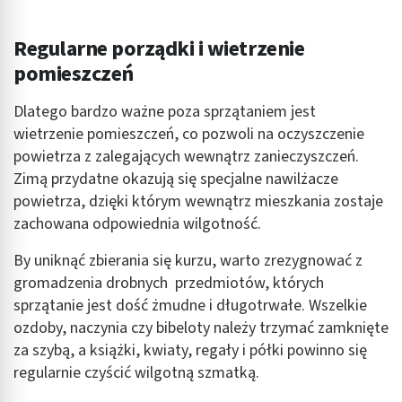
Pomiar efektywności reklam
Regularne porządki i wietrzenie
Pomiar efektywności treści
pomieszczeń
Rozumienie odbiorców dzięki statystyce lub
Dlatego bardzo ważne poza sprzątaniem jest
kombinacji danych z różnych źródeł
wietrzenie pomieszczeń, co pozwoli na oczyszczenie
Rozwój i ulepszanie usług
powietrza z zalegających wewnątrz zanieczyszczeń.
Zimą przydatne okazują się specjalne nawilżacze
Wykorzystywanie ograniczonych danych do
powietrza, dzięki którym wewnątrz mieszkania zostaje
wyboru treści
zachowana odpowiednia wilgotność.
Funkcje specjalne IAB:
By uniknąć zbierania się kurzu, warto zrezygnować z
Użycie dokładnych danych geolokalizacyjnych
gromadzenia drobnych przedmiotów, których
Identyfikowanie urządzeń na podstawie
sprzątanie jest dość żmudne i długotrwałe. Wszelkie
aktywnie żądanych informacji
ozdoby, naczynia czy bibeloty należy trzymać zamknięte
Cele przetwarzania inne niż IAB:
za szybą, a książki, kwiaty, regały i półki powinno się
Niezbędne
regularnie czyścić wilgotną szmatką.