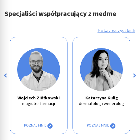
Specjaliści współpracujący z medme
Pokaż wszystkich
Wojciech Ziółkowski
Katarzyna Kulig
magister farmacji
dermatolog i wenerolog
POZNAJ MNIE
POZNAJ MNIE