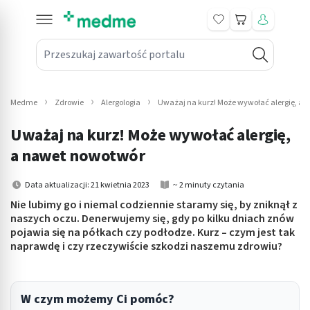
Koszyk
Przeszukaj zawartość portalu
in submenu: Leki na receptę
win submenu: Zdrowie
Medme
Zdrowie
Alergologia
Uważaj na kurz! Może wywołać alergię, a
win submenu: Suplementy
Uważaj na kurz! Może wywołać alergię,
win submenu: Mama i dziecko
a nawet nowotwór
win submenu: Kosmetyki
Data aktualizacji: 21 kwietnia 2023
~ 2 minuty czytania
Nie lubimy go i niemal codziennie staramy się, by zniknął z
win submenu: Higiena
naszych oczu. Denerwujemy się, gdy po kilku dniach znów
pojawia się na półkach czy podłodze. Kurz – czym jest tak
win submenu: Sprzęt medyczny
naprawdę i czy rzeczywiście szkodzi naszemu zdrowiu?
win submenu: Intymne
W czym możemy Ci pomóc?
win submenu: Wellness