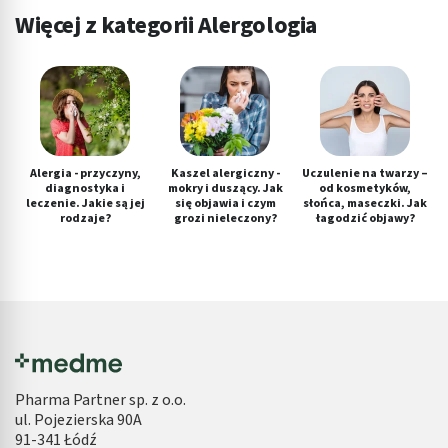
Więcej z kategorii Alergologia
Alergia - przyczyny,
Kaszel alergiczny -
Uczulenie na twarzy –
diagnostyka i
mokry i duszący. Jak
od kosmetyków,
leczenie. Jakie są jej
się objawia i czym
słońca, maseczki. Jak
rodzaje?
grozi nieleczony?
łagodzić objawy?
Pharma Partner sp. z o.o.
ul. Pojezierska 90A
91-341 Łódź