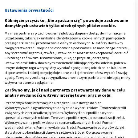
Ustawienia prywatności
Kliknięcie przycisku „Nie zgadzam się” powoduje zachowanie
domyślnych ustawień tylko niezbędnych plików cookie.
My i nasi partnerzy przechowujemy i/lub uzyskujemy dostęp do informacji na
urządzeniu, takich jak unikalne identyfikatory w cookie i innych pamięciach
przeglądarki w celu przetwarzania danych osobowych. Niektórzy dostawcy
mogą przetwarzać Twoje dane osobowe na podstawie uzasadnionego interesu,
aby sprzeciwić się temu, otwórz „Ustawienia”. Możesz zaakceptować, odrzucić
lub zarządzać swoimi ustawieniami, klikając przycisk „Zarządzaj
ustawieniami” lub w dowolnym momencie, klikając przycisk odcisku palca w
lewym dolnym rogu witryny. Aby wycofać zgodę kliknij odcisk palca lub link w
stopce serwisu i kliknij pozycję Moje dane, na tej stronie możesz wycofać swoją
zgodę. Te wybory zostaną zasygnalizowane naszym partnerom i nie będą miały
wpływu na dane przeglądania.
Zarówno my, jak i nasi partnerzy przetwarzamy dane w celu
analizy wydajności witryny internetowej oraz w celu:
Wszędobylski kurz
Przechowywanie informacji na urządzeniu lub dostęp do nich.
Wykorzystywanie ograniczonych danych do wyboru reklam. Tworzenie profili
Z kurzem wbrew pozorom bardzo trudno walczyć.
związanych z personalizacją reklam. Wykorzystanie profili do wyboru
spersonalizowanych reklam. Tworzenie profili z myślą o personalizacji treści.
Nawet regularne porządki nie dają gwarancji zupełnej
Wykorzystywanie profili w doborze spersonalizowanych treści. Pomiar
czystości. Brud zbiera się w trudno dostępnych
wydajności reklam. Pomiar wydajności treści. Poznawanie odbiorców dzięki
statystyce lub kombinacji danych z różnych źródeł. Opracowywanie i
miejscach, krążąc wokół i wywołując nieprzyjemne
ulepszanie usług. Wykorzystywanie ograniczonych danych do wyboru treści.