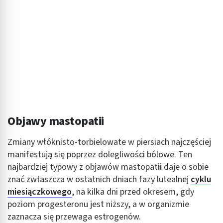
Wykorzystanie profili do wyboru
spersonalizowanych reklam
Tworzenie profili w celu personalizacji treści
Wykorzystywanie profili w celu doboru
spersonalizowanych treści
Pomiar efektywności reklam
Pomiar efektywności treści
Objawy mastopatii
Rozumienie odbiorców dzięki statystyce lub
kombinacji danych z różnych źródeł
Zmiany włóknisto-torbielowate w piersiach najczęściej
manifestują się poprzez dolegliwości bólowe. Ten
Rozwój i ulepszanie usług
najbardziej typowy z objawów mastopat
ii
daje o sobie
znać zwłaszcza w ostatnich dniach fazy lutealnej
cyklu
Wykorzystywanie ograniczonych danych do
wyboru treści
miesiączkowego
, na kilka dni przed okresem, gdy
poziom progesteronu jest niższy, a w organizmie
Funkcje specjalne IAB:
zaznacza się przewaga estrogenów.
Użycie dokładnych danych geolokalizacyjnych