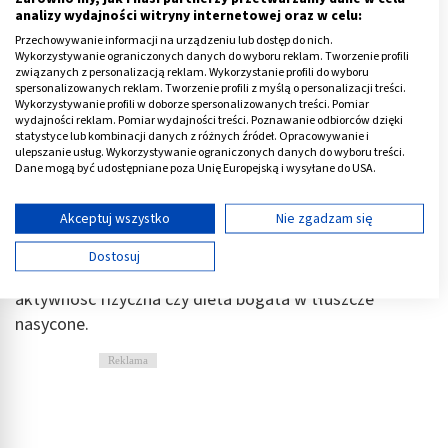
również zmiana ich struktury - spada znaczenie 7-beta
analizy wydajności witryny internetowej oraz w celu:
estradiolu wytwarzanego przez jajniki na rzecz estronu
Przechowywanie informacji na urządzeniu lub dostęp do nich.
powstającego w tkance tłuszczowej. W początkowej
Wykorzystywanie ograniczonych danych do wyboru reklam. Tworzenie profili
związanych z personalizacją reklam. Wykorzystanie profili do wyboru
fazie zwiększa się natomiast ilość hormonów
spersonalizowanych reklam. Tworzenie profili z myślą o personalizacji treści.
Wykorzystywanie profili w doborze spersonalizowanych treści. Pomiar
produkowanych przez przysadkę mózgową, takich jak
wydajności reklam. Pomiar wydajności treści. Poznawanie odbiorców dzięki
FSH oraz LH.
statystyce lub kombinacji danych z różnych źródeł. Opracowywanie i
ulepszanie usług. Wykorzystywanie ograniczonych danych do wyboru treści.
Dane mogą być udostępniane poza Unię Europejską i wysyłane do USA.
Oprócz przyczyn hormonalnych, naukowcy
Twoja zgoda i polityka cookie dotyczą wyłącznie tej witryny/aplikacji.
podejrzewają, że znaczenie mogą mieć również
Wyświetl listę partnerów (11 dostawców IAB)
Akceptuj wszystko
Nie zgadzam się
predyspozycje genetyczne. Bierze się pod uwagę
Używamy Twoich danych w następujących celach:
również tło emocjonalne, a także takie czynniki
Dostosuj
Cele przetwarzania IAB:
środowiskowe, takie jak palenie tytoniu, niska
aktywność fizyczna czy dieta bogata w tłuszcze
Przechowywanie informacji na urządzeniu lub
dostęp do nich
nasycone.
Wykorzystywanie ograniczonych danych do
Reklama
wyboru reklam
Tworzenie profili w celu spersonalizowanych
reklam