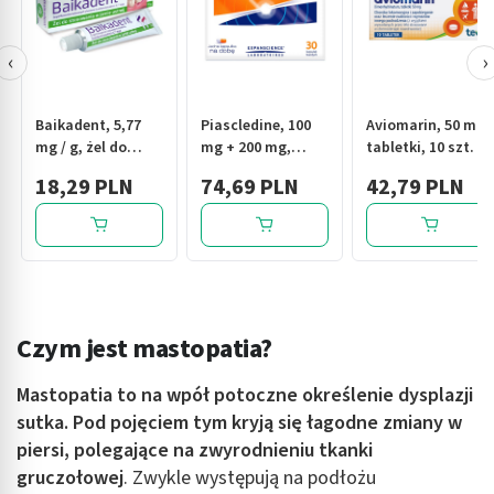
‹
›
Baikadent, 5,77
Piascledine, 100
Aviomarin, 50 mg,
mg / g, żel do
mg + 200 mg,
tabletki, 10 szt.
stosowania w
kapsułki twarde,
18,29 PLN
74,69 PLN
42,79 PLN
jamie ustnej, 15 g
30 szt.
Czym jest mastopatia?
Mastopatia
to na wpół potoczne określenie dysplazji
sutka. Pod pojęciem tym kryją się łagodne zmiany w
piersi, polegające na zwyrodnieniu tkanki
gruczołowej
. Zwykle występują na podłożu