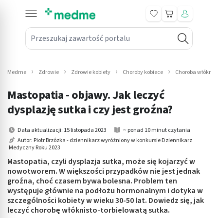
Koszyk
Przeszukaj zawartość portalu
in submenu: Leki na receptę
win submenu: Zdrowie
Medme
Zdrowie
Zdrowie kobiety
Choroby kobiece
Choroba włóknist
win submenu: Suplementy
Mastopatia - objawy. Jak leczyć
win submenu: Mama i dziecko
dysplazję sutka i czy jest groźna?
win submenu: Kosmetyki
Data aktualizacji: 15 listopada 2023
~ ponad 10 minut czytania
Autor:
Piotr Brzózka - dziennikarz wyróżniony w konkursie Dziennikarz
Medyczny Roku 2023
win submenu: Higiena
Mastopatia, czyli dysplazja sutka, może się kojarzyć w
win submenu: Sprzęt medyczny
nowotworem. W większości przypadków nie jest jednak
groźna, choć czasem bywa bolesna. Problem ten
występuje głównie na podłożu hormonalnym i dotyka w
win submenu: Intymne
szczególności kobiety w wieku 30-50 lat. Dowiedz się, jak
leczyć chorobę włóknisto-torbielowatą sutka.
win submenu: Wellness