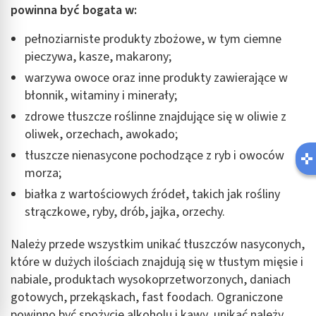
powinna być bogata w:
pełnoziarniste produkty zbożowe, w tym ciemne
pieczywa, kasze, makarony;
warzywa owoce oraz inne produkty zawierające w
błonnik, witaminy i minerały;
zdrowe tłuszcze roślinne znajdujące się w oliwie z
oliwek, orzechach, awokado;
tłuszcze nienasycone pochodzące z ryb i owoców
morza;
białka z wartościowych źródeł, takich jak rośliny
strączkowe, ryby, drób, jajka, orzechy.
Należy przede wszystkim unikać tłuszczów nasyconych,
które w dużych ilościach znajdują się w tłustym mięsie i
nabiale, produktach wysokoprzetworzonych, daniach
gotowych, przekąskach, fast foodach. Ograniczone
powinno być spożycie alkoholu i kawy, unikać należy