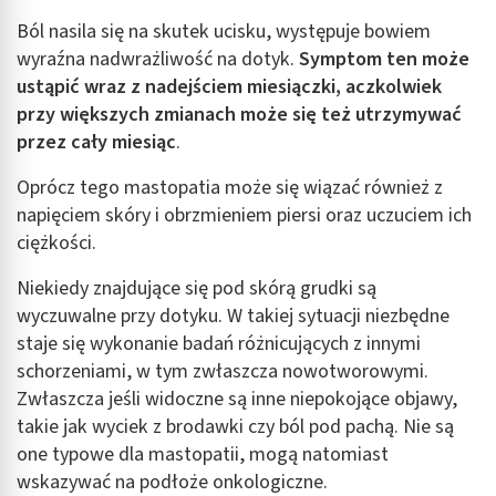
Ból nasila się na skutek ucisku, występuje bowiem
Identyfikowanie urządzeń na podstawie
wyraźna nadwrażliwość na dotyk.
Symptom ten może
aktywnie żądanych informacji
ustąpić wraz z nadejściem miesiączki, aczkolwiek
Cele przetwarzania inne niż IAB:
przy większych zmianach może się też utrzymywać
Niezbędne
przez cały miesiąc
.
Wydajność (Performance)
Oprócz tego mastopatia może się wiązać również z
napięciem skóry i obrzmieniem piersi oraz uczuciem ich
Reklama / śledzenie
ciężkości.
Niekiedy znajdujące się pod skórą grudki są
wyczuwalne przy dotyku. W takiej sytuacji niezbędne
staje się wykonanie badań różnicujących z innymi
schorzeniami, w tym zwłaszcza nowotworowymi.
Zwłaszcza jeśli widoczne są inne niepokojące objawy,
takie jak wyciek z brodawki czy ból pod pachą. Nie są
one typowe dla mastopatii, mogą natomiast
wskazywać na podłoże onkologiczne.