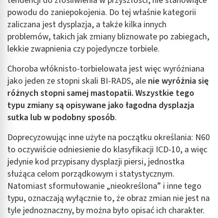
tendencji do złośliwienia w przyszłości, nie stanowiące
powodu do zaniepokojenia. Do tej właśnie kategorii
zaliczana jest dysplazja, a także kilka innych
problemów, takich jak zmiany bliznowate po zabiegach,
lekkie zwapnienia czy pojedyncze torbiele.
Choroba włóknisto-torbielowata jest więc wyróżniana
jako jeden ze stopni skali BI-RADS, ale
nie wyróżnia się
różnych stopni samej mastopatii. Wszystkie tego
typu zmiany są opisywane jako łagodna dysplazja
sutka lub w podobny sposób
.
Doprecyzowując inne użyte na początku określania: N60
to oczywiście odniesienie do klasyfikacji ICD-10, a więc
jedynie kod przypisany dysplazji piersi, jednostka
służąca celom porządkowym i statystycznym.
Natomiast sformułowanie „nieokreślona” i inne tego
typu, oznaczają wyłącznie to, że obraz zmian nie jest na
tyle jednoznaczny, by można było opisać ich charakter.