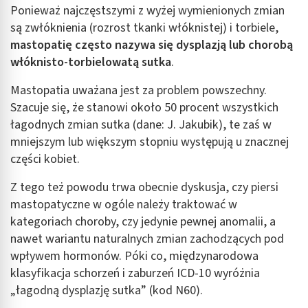
Ponieważ najczęstszymi z wyżej wymienionych zmian
są zwłóknienia (rozrost tkanki włóknistej) i torbiele,
mastopatię często nazywa się dysplazją lub chorobą
włóknisto-torbielowatą sutka
.
Mastopatia uważana jest za problem powszechny.
Szacuje się, że stanowi około 50 procent wszystkich
łagodnych zmian sutka (dane: J. Jakubik), te zaś w
mniejszym lub większym stopniu występują u znacznej
części kobiet.
Z tego też powodu trwa obecnie dyskusja, czy piersi
mastopatyczne w ogóle należy traktować w
kategoriach choroby, czy jedynie pewnej anomalii, a
nawet wariantu naturalnych zmian zachodzących pod
wpływem hormonów. Póki co, międzynarodowa
klasyfikacja schorzeń i zaburzeń ICD-10 wyróżnia
„łagodną dysplazję sutka” (kod N60).