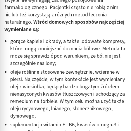
zwykle nie wymagają żadnego postępowania
farmakologicznego. Pacjentki często nie robią z nimi
nic lub też korzystają z różnych metod leczenia
naturalnego.
Wśród domowych sposobów najczęściej
wymieniane są:
gorące kąpiele i okłady, a także lodowate kompresy,
które mogą zmniejszać doznania bólowe. Metoda ta
może się sprawdzić pod warunkiem, że ból nie jest
szczególnie nasilony;
oleje roślinne stosowane zewnętrznie, wcierane w
piersi. Najczęściej w tym kontekście jest wymieniany
olej z wiesiołka, będący bardzo bogatym źródłem
nienasyconych kwasów tłuszczowych i uchodzący za
remedium na torbiele. W tym celu można użyć także
oleju rycynowego, lnianego, słonecznikowego,
dyniowego;
suplementacja witamin E i B6, kwasów omega-3 i