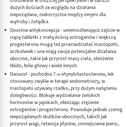
stosowane w dłuższej perspektywie i w bardzo
dużych ilościach ze względu na działania
niepożądane, niekorzystne między innymi dla
wątroby i żołądka.
Doustna antykoncepcja - uniemożliwiające zajście w
ciążę tabletki z małą ilością estrogenów i większą
progesteronu mogą też przeciwdziałać mastopatii,
aczkolwiek i one mają swoje potencjalne działania
uboczne, takie jak przyrost masy ciała, obniżenie
libido, bóle głowy i wiele innych.
Danazol - pochodna 7-α-etynylotestosteronu, lek
stosowany zwykle w terapii endometriozy, w
mastopatii używany rzadko, przy dużym natężeniu
dolegliwości. Blokuje wydzielanie żeńskich
hormonów w jajnikach, obniżając stężenie
estrogenów i progesteronu. Powoduje jednak szereg
niepożądanych skutków ubocznych, takich jak
przyrost wagi, retencja płynów, zmniejszenie piersi,