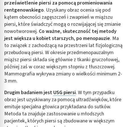
prześwietlenie piersi za pomocą promieniowania
rentgenowskiego
. Uzyskany obraz ocenia się pod
kątem obecności zagęszczeń i zwapnień w miąższu
piersi, które świadczyć mogą o rozwijającej się zmianie
nowotworowej.
Co ważne, skuteczność tej metody
jest większa u kobiet starszych, po menopauzie
. Ma
to związek z zachodzącą na przestrzeni lat fizjologiczną
przebudową piersi. W okresie przedmenopauzalnym
miąższ piersi składa się głównie z tkanki gruczołowej,
później zaś w coraz większym stopniu z tłuszczowej.
Mammografia wykrywa zmiany o wielkości minimum 2-
3 mm.
Drugim badaniem jest
USG piersi
. W tym przypadku
obraz jest uzyskiwany za pomocą ultradźwięków, które
emituje specjalna głowica przykładana do sutków.
Metoda ta znajduje zastosowanie u młodszych
pacjentek, których piersi są zbudowane w większym