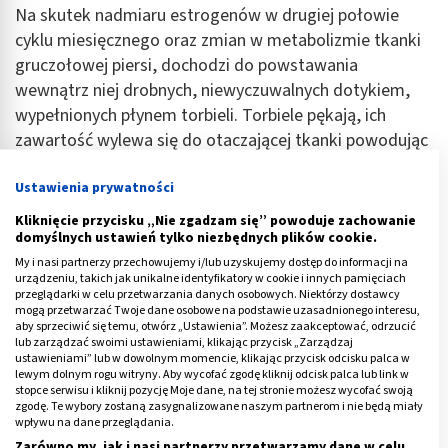
Na skutek nadmiaru estrogenów w drugiej połowie
cyklu miesięcznego oraz zmian w metabolizmie tkanki
gruczołowej piersi, dochodzi do powstawania
wewnątrz niej drobnych, niewyczuwalnych dotykiem,
wypełnionych płynem torbieli. Torbiele pękają, ich
zawartość wylewa się do otaczającej tkanki powodując
powstanie drobnych zwłóknień. Obecność tych zmian
Ustawienia prywatności
oraz fizjologiczny obrzęk piersi występujący przed
okresem wywołują objawy choroby.
Kliknięcie przycisku „Nie zgadzam się” powoduje zachowanie
domyślnych ustawień tylko niezbędnych plików cookie.
Na mastopatię narażone są też kobiety
My i nasi partnerzy przechowujemy i/lub uzyskujemy dostęp do informacji na
bezpośrednio po
menopauzie, aczkolwiek w kolejnych
urządzeniu, takich jak unikalne identyfikatory w cookie i innych pamięciach
przeglądarki w celu przetwarzania danych osobowych. Niektórzy dostawcy
latach problem ten powinien minąć. Należy
mogą przetwarzać Twoje dane osobowe na podstawie uzasadnionego interesu,
aby sprzeciwić się temu, otwórz „Ustawienia”. Możesz zaakceptować, odrzucić
przypomnieć, że tak zwane klimakterium wiąże się z
lub zarządzać swoimi ustawieniami, klikając przycisk „Zarządzaj
ustaniem funkcji jajników, a także silną
ustawieniami” lub w dowolnym momencie, klikając przycisk odcisku palca w
lewym dolnym rogu witryny. Aby wycofać zgodę kliknij odcisk palca lub link w
„restrukturyzacją” gospodarki hormonalnej. Maleje
stopce serwisu i kliknij pozycję Moje dane, na tej stronie możesz wycofać swoją
wówczas stężenie progesteronu. Obniża się też
zgodę. Te wybory zostaną zasygnalizowane naszym partnerom i nie będą miały
wpływu na dane przeglądania.
stężenie estrogenów, przy czym zauważalna jest
Zarówno my, jak i nasi partnerzy przetwarzamy dane w celu