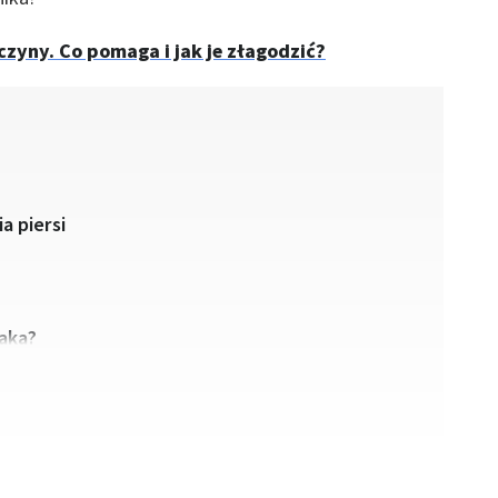
czyny. Co pomaga i jak je złagodzić?
a piersi
aka?