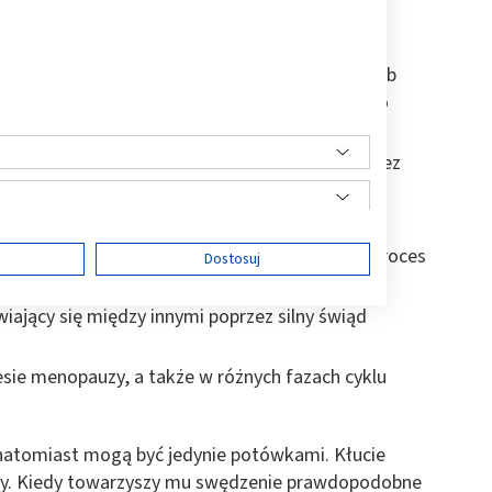
w sutkowych);
owa spowodowana podrażnieniem chemicznym lub
 prania lub perfum, czy uciskiem źle dobranego
(pokarmowa, wziewna), manifestująca się poprzez
padku kobiet karmiących;
zapalna, w przebiegu której zaburzony zostaje proces
ę
Dostosuj
wiający się między innymi poprzez silny świąd
esie menopauzy, a także w różnych fazach cyklu
ści
 natomiast mogą być jedynie potówkami. Kłucie
yny. Kiedy towarzyszy mu swędzenie prawdopodobne