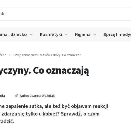
ma i dziecko
Kosmetyki
Higiena
Sprzęt medy
 submenu: Suplementy
Rozwiń submenu: Mama i dziecko
Rozwiń submenu: Kosmetyki
Rozwiń submenu: 
órne
Swędzenie piersi: sutków i skóry. Co oznacza?
zyczyny. Co oznaczają
ania
Autor:
Joanna Woźniak
e zapalenie sutka, ale też być objawem reakcji
y zdarza się tylko u kobiet? Sprawdź, o czym
radzić.