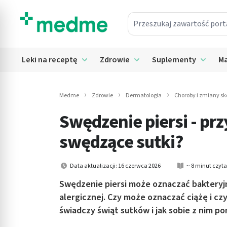
Przeszukaj zawartość portalu
in submenu: Leki na receptę
Leki na receptę
Zdrowie
Suplementy
Ma
Rozwiń submenu: Leki na receptę
Rozwiń submenu: Zdrowie
Rozwiń
in submenu: Zdrowie
in submenu: Suplementy
Medme
Zdrowie
Dermatologia
Choroby i zmiany sk
Swędzenie piersi - pr
in submenu: Mama i dziecko
swędzące sutki?
in submenu: Kosmetyki
in submenu: Higiena
Data aktualizacji: 16 czerwca 2026
~ 8 minut czyt
Swędzenie piersi może oznaczać bakteryjn
in submenu: Sprzęt medyczny
alergicznej. Czy może oznaczać ciążę i cz
świadczy świąt sutków i jak sobie z nim po
in submenu: Intymne