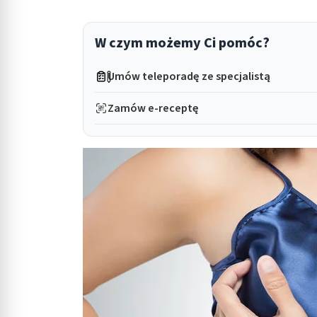
in submenu: Wellness
W czym możemy Ci pomóc?
Umów teleporadę ze specjalistą
Zamów e-receptę