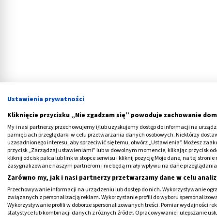
Ustawienia prywatności
Kliknięcie przycisku „Nie zgadzam się” powoduje zachowanie dom
My i nasi partnerzy przechowujemy i/lub uzyskujemy dostęp do informacji na urządzen
pamięciach przeglądarki w celu przetwarzania danych osobowych. Niektórzy dost
uzasadnionego interesu, aby sprzeciwić się temu, otwórz „Ustawienia”. Możesz zaa
Co może oznaczać swędzenie pie
przycisk „Zarządzaj ustawieniami” lub w dowolnym momencie, klikając przycisk od
kliknij odcisk palca lub link w stopce serwisu i kliknij pozycję Moje dane, na tej str
zasygnalizowane naszym partnerom i nie będą miały wpływu na dane przeglądania
Swędzenie biustu,
jeśli nie jest wynikiem 
Zarówno my, jak i nasi partnerzy przetwarzamy dane w celu analiz
stanowić powód do zaniepokojenia.
Potenc
Przechowywanie informacji na urządzeniu lub dostęp do nich. Wykorzystywanie ogra
podłoże infekcyjne, alergiczne, hormonal
związanych z personalizacją reklam. Wykorzystanie profili do wyboru spersonalizowany
Wykorzystywanie profili w doborze spersonalizowanych treści. Pomiar wydajności re
statystyce lub kombinacji danych z różnych źródeł. Opracowywanie i ulepszanie us
Wymienić w tym kontekście można między in