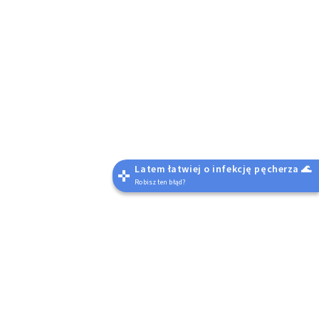
Latem łatwiej o infekcję pęcherza 🌊
Robisz ten błąd?