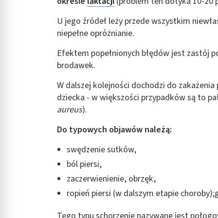
okresie
laktacji
(problem ten dotyka 10-20 
U jego źródeł leży przede wszystkim niewłaś
niepełne opróżnianie.
Efektem popełnionych błędów jest zastój 
brodawek.
W dalszej kolejności dochodzi do zakażeni
dziecka - w większości przypadków są to pa
aureus
).
Do typowych objawów należą:
swędzenie sutków,
ból piersi,
zaczerwienienie, obrzęk,
ropień piersi (w dalszym etapie choroby);
Tego typu schorzenie nazywane jest połogo