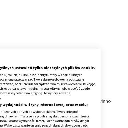
yślnych ustawień tylko niezbędnych plików cookie.
iu, takich jak unikalne identyfikatory w cookie i innych
awcy mogą przetwarzać Twoje dane osobowe na podstawie
kceptować, odrzucić lub zarządzać swoimi ustawieniami, klikając
rsi?
cisku palca w lewym dolnym rogu witryny. Aby wycofać zgodę
onie możesz wycofać swoją zgodę. Te wybory zostaną
.
jednorazowego, incydentalnego podrażnienia, powinno
y wydajności witryny internetowej oraz w celu:
jalne przyczyny świądu mogą bowiem mieć
niczonych danych do wyboru reklam. Tworzenie profili
ne, a nawet onkologiczne
.
ch reklam. Tworzenie profili z myślą o personalizacji treści.
klam. Pomiar wydajności treści. Poznawanie odbiorców dzięki
ług. Wykorzystywanie ograniczonych danych do wyboru treści.
nymi takie problemy zdrowotne, jak: