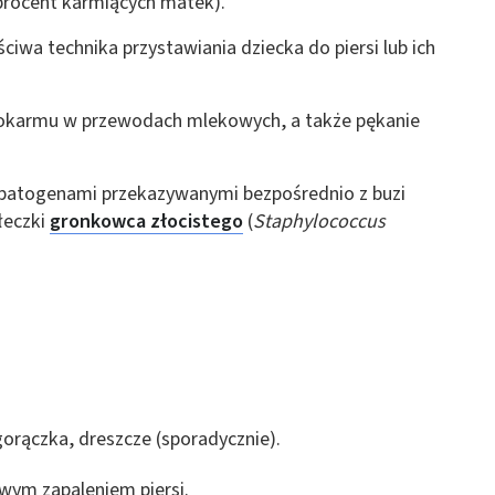
procent karmiących matek).
ciwa technika przystawiania dziecka do piersi lub ich
pokarmu w przewodach mlekowych, a także pękanie
a patogenami przekazywanymi bezpośrednio z buzi
łeczki
gronkowca złocistego
(
Staphylococcus
gorączka, dreszcze (sporadycznie).
wym zapaleniem piersi.