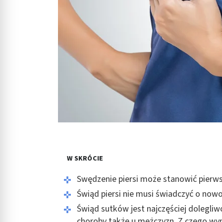
W SKRÓCIE
Swędzenie piersi może stanowić pierws
Świąd piersi nie musi świadczyć o no
Świąd sutków jest najczęściej dolegli
choroby także u mężczyzn. Z czego wy