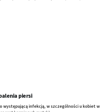
 z różnych źródeł
ormacji
alenia piersi
o występującą infekcją, w szczególności u kobiet w