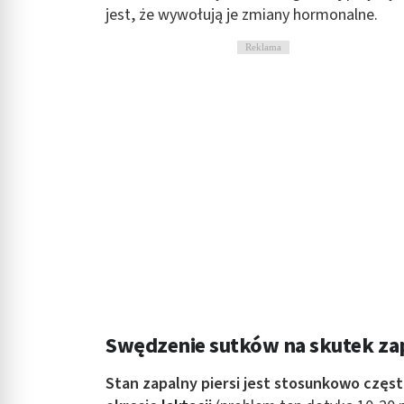
jest, że wywołują je zmiany hormonalne.
Rozumienie odbiorców dzięki statystyce lub kombinacji danych
Reklama
Rozwój i ulepszanie usług
Wykorzystywanie ograniczonych danych do wyboru treści
Funkcje specjalne IAB:
Użycie dokładnych danych geolokalizacyjnych
Identyfikowanie urządzeń na podstawie aktywnie żądanych inf
Cele przetwarzania inne niż IAB:
Niezbędne
Wydajność (Performance)
Reklama / śledzenie
Swędzenie sutków na skutek zap
Stan zapalny piersi jest stosunkowo częst