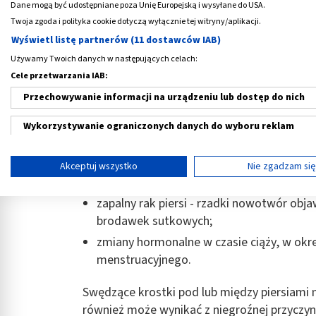
Dane mogą być udostępniane poza Unię Europejską i wysyłane do USA.
Twoja zgoda i polityka cookie dotyczą wyłącznie tej witryny/aplikacji.
zapalenie sutka
(brodawek lub gruczołó
Wyświetl listę partnerów (11 dostawców IAB)
wyprysk kontaktowy - reakcja uczuleni
Używamy Twoich danych w następujących celach:
mechanicznym (np. działaniem proszku do
Cele przetwarzania IAB:
biustonosza);
Przechowywanie informacji na urządzeniu lub dostęp do nich
typowa IgE - zależna reakcja alergiczna 
świąd skóry w różnych częściach ciała;
Wykorzystywanie ograniczonych danych do wyboru reklam
grzybica piersi, częsta zwłaszcza w przy
Tworzenie profili w celu spersonalizowanych reklam
łuszczyca - groźna i przewlekła choroba 
Akceptuj wszystko
Nie zgadzam si
rogowacenia i łuszczenia się naskórka;
Wykorzystanie profili do wyboru spersonalizowanych reklam
zapalny rak piersi - rzadki nowotwór obja
Tworzenie profili w celu personalizacji treści
brodawek sutkowych;
zmiany hormonalne w czasie ciąży, w okr
Wykorzystywanie profili w celu doboru spersonalizowanych tre
menstruacyjnego.
Pomiar efektywności reklam
Swędzące krostki pod lub między piersiami
Pomiar efektywności treści
również może wynikać z niegroźnej przycz