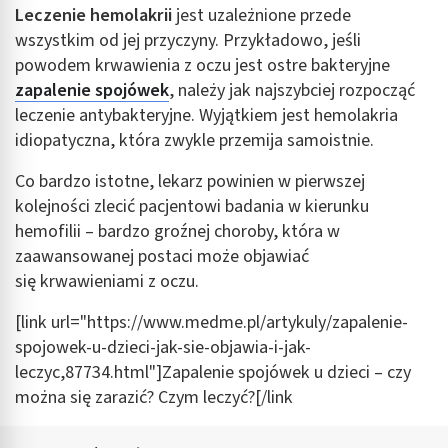
Leczenie hemolakrii
jest uzależnione przede
wszystkim od jej przyczyny. Przykładowo, jeśli
powodem krwawienia z oczu jest ostre bakteryjne
zapalenie spojówek
, należy jak najszybciej rozpocząć
leczenie antybakteryjne. Wyjątkiem jest hemolakria
idiopatyczna, która zwykle przemija samoistnie.
Co bardzo istotne, lekarz powinien w pierwszej
kolejności zlecić pacjentowi badania w kierunku
hemofilii – bardzo groźnej choroby, która w
zaawansowanej postaci może objawiać
się krwawieniami z oczu.
[link url="https://www.medme.pl/artykuly/zapalenie-
spojowek-u-dzieci-jak-sie-objawia-i-jak-
leczyc,87734.html"]Zapalenie spojówek u dzieci – czy
można się zarazić? Czym leczyć?[/link