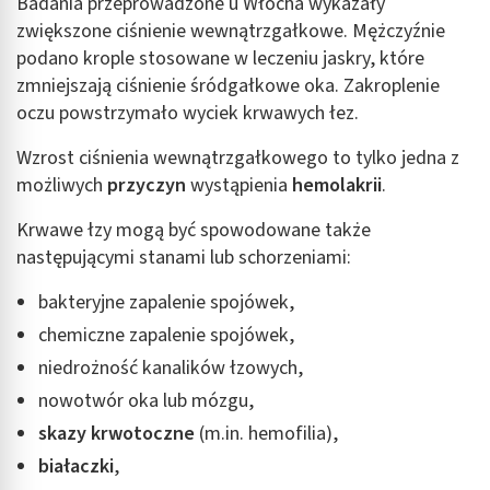
Badania przeprowadzone u Włocha wykazały
zwiększone ciśnienie wewnątrzgałkowe. Mężczyźnie
podano krople stosowane w leczeniu jaskry, które
zmniejszają ciśnienie śródgałkowe oka. Zakroplenie
oczu powstrzymało wyciek krwawych łez.
Wzrost ciśnienia wewnątrzgałkowego to tylko jedna z
możliwych
przyczyn
wystąpienia
hemolakrii
.
Krwawe łzy mogą być spowodowane także
następującymi stanami lub schorzeniami:
bakteryjne zapalenie spojówek,
chemiczne zapalenie spojówek,
niedrożność kanalików łzowych,
nowotwór oka lub mózgu,
skazy krwotoczne
(m.in. hemofilia),
białaczki
,