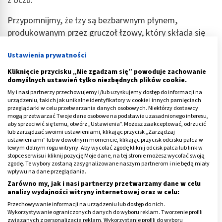
z oczu.
Przypomnijmy, że łzy są bezbarwnym płynem,
produkowanym przez gruczoł łzowy, który składa się
głównie z wody, chlorku sodu, białka oraz lizozym.
Ustawienia prywatności
Podstawowym zadaniem łez jest nawilżanie,
odżywianie oraz odkażanie gałki ocznej. U pacjentów z
Kliknięcie przycisku „Nie zgadzam się” powoduje zachowanie
domyślnych ustawień tylko niezbędnych plików cookie.
hemolakrią idiopatyczną płyn łzowy, poza
My i nasi partnerzy przechowujemy i/lub uzyskujemy dostęp do informacji na
wymienionymi wyżej składnikami, zawiera także krew
urządzeniu, takich jak unikalne identyfikatory w cookie i innych pamięciach
niewiadomego pochodzenia.
przeglądarki w celu przetwarzania danych osobowych. Niektórzy dostawcy
mogą przetwarzać Twoje dane osobowe na podstawie uzasadnionego interesu,
aby sprzeciwić się temu, otwórz „Ustawienia”. Możesz zaakceptować, odrzucić
Jeśli jednak wyciek krwawych łez z oczu ma uchwytną
lub zarządzać swoimi ustawieniami, klikając przycisk „Zarządzaj
przyczynę, innymi słowy da się ustalić pochodzenie krwi
ustawieniami” lub w dowolnym momencie, klikając przycisk odcisku palca w
lewym dolnym rogu witryny. Aby wycofać zgodę kliknij odcisk palca lub link w
w płynie łzowym, to hemolakria sama w sobie jest
stopce serwisu i kliknij pozycję Moje dane, na tej stronie możesz wycofać swoją
objawem innego schorzenia.
zgodę. Te wybory zostaną zasygnalizowane naszym partnerom i nie będą miały
wpływu na dane przeglądania.
Zarówno my, jak i nasi partnerzy przetwarzamy dane w celu
Reklama
analizy wydajności witryny internetowej oraz w celu:
Przechowywanie informacji na urządzeniu lub dostęp do nich.
Wykorzystywanie ograniczonych danych do wyboru reklam. Tworzenie profili
związanych z personalizacją reklam. Wykorzystanie profili do wyboru