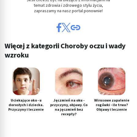
temat zdrowia i zdrowego stylu życia,
zapraszamy na nasz portal ponownie!
Więcej z kategorii Choroby oczu i wady
wzroku
Uciekające oko - u
Jęczmień na oku -
Wirusowe zapalenie
dorosłych i dziecka.
przyczyny, objawy. Co
rogówki - ile trwa?
Przyczyny i leczenie
na jęczmień bez
Objawy i leczenie
recepty?