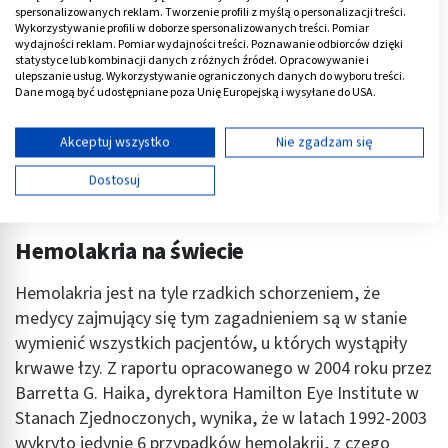
spersonalizowanych reklam. Tworzenie profili z myślą o personalizacji treści.
Wykorzystywanie profili w doborze spersonalizowanych treści. Pomiar
wydajności reklam. Pomiar wydajności treści. Poznawanie odbiorców dzięki
statystyce lub kombinacji danych z różnych źródeł. Opracowywanie i
ulepszanie usług. Wykorzystywanie ograniczonych danych do wyboru treści.
Dane mogą być udostępniane poza Unię Europejską i wysyłane do USA.
Twoja zgoda i polityka cookie dotyczą wyłącznie tej witryny/aplikacji.
Wyświetl listę partnerów (11 dostawców IAB)
Akceptuj wszystko
Nie zgadzam się
Używamy Twoich danych w następujących celach:
Dostosuj
Cele przetwarzania IAB:
Przechowywanie informacji na urządzeniu lub
dostęp do nich
Hemolakria na świecie
Wykorzystywanie ograniczonych danych do
Hemolakria jest na tyle rzadkich schorzeniem, że
wyboru reklam
medycy zajmujący się tym zagadnieniem są w stanie
Tworzenie profili w celu spersonalizowanych
wymienić wszystkich pacjentów, u których wystąpiły
reklam
krwawe łzy. Z raportu opracowanego w 2004 roku przez
Barretta G. Haika, dyrektora Hamilton Eye Institute w
Wykorzystanie profili do wyboru
spersonalizowanych reklam
Stanach Zjednoczonych, wynika, że w latach 1992-2003
wykryto jedynie 6 przypadków hemolakrii, z czego