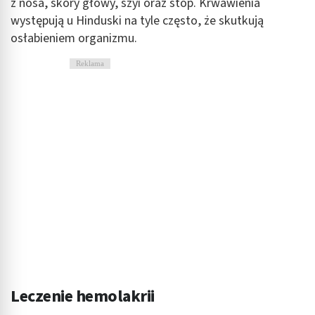
z nosa, skóry głowy, szyi oraz stóp. Krwawienia
Cele przetwarzania inne niż IAB:
występują u Hinduski na tyle często, że skutkują
Niezbędne
osłabieniem organizmu.
Wydajność (Performance)
Reklama
Reklama / śledzenie
Leczenie hemolakrii