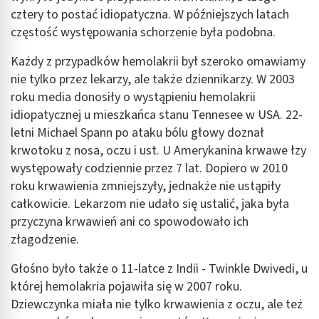
Tworzenie profili w celu personalizacji treści
cztery to postać idiopatyczna. W późniejszych latach
częstość występowania schorzenie była podobna.
Wykorzystywanie profili w celu doboru
spersonalizowanych treści
Każdy z przypadków hemolakrii był szeroko omawiamy
Pomiar efektywności reklam
nie tylko przez lekarzy, ale także dziennikarzy. W 2003
roku media donosiły o wystąpieniu hemolakrii
Pomiar efektywności treści
idiopatycznej u mieszkańca stanu Tennesee w USA. 22-
letni Michael Spann po ataku bólu głowy doznał
Rozumienie odbiorców dzięki statystyce lub
kombinacji danych z różnych źródeł
krwotoku z nosa, oczu i ust. U Amerykanina krwawe łzy
występowały codziennie przez 7 lat. Dopiero w 2010
Rozwój i ulepszanie usług
roku krwawienia zmniejszyły, jednakże nie ustąpiły
całkowicie. Lekarzom nie udało się ustalić, jaka była
Wykorzystywanie ograniczonych danych do
wyboru treści
przyczyna krwawień ani co spowodowało ich
złagodzenie.
Funkcje specjalne IAB:
Użycie dokładnych danych geolokalizacyjnych
Głośno było także o 11-latce z Indii - Twinkle Dwivedi, u
której hemolakria pojawiła się w 2007 roku.
Identyfikowanie urządzeń na podstawie
Dziewczynka miała nie tylko krwawienia z oczu, ale też
aktywnie żądanych informacji