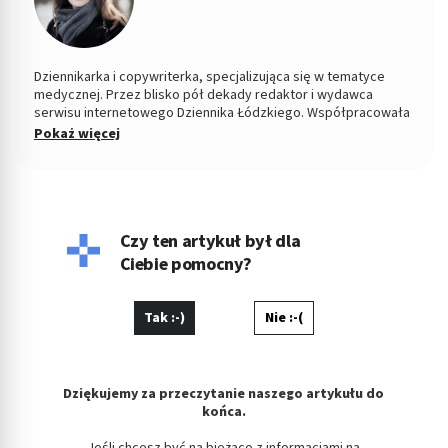
Dziennikarka i copywriterka, specjalizująca się w tematyce
medycznej. Przez blisko pół dekady redaktor i wydawca
serwisu internetowego Dziennika Łódzkiego. Współpracowała
z łódzkim ośrodkiem TVP. Absolwentka Filozofii oraz
Pokaż więcej
Dziennikarstwa i Komunikacji Społecznej na Uniwersytecie
Łódzkim. W wolnych chwilach fotografuje kontrasty ulicy i
eksperymentuje w kuchni.
Czy ten artykuł był dla
Ciebie pomocny?
Tak :-)
Nie :-(
Dziękujemy za przeczytanie naszego artykułu do
końca.
Jeśli chcesz być na bieżąco z informacjami na