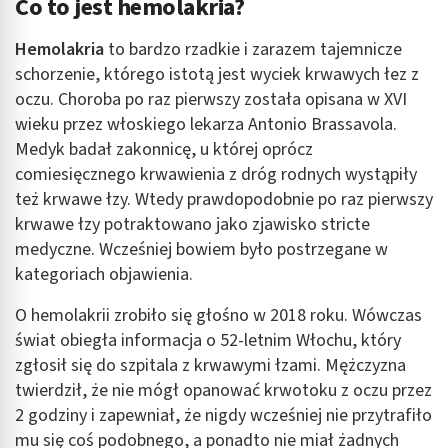
Co to jest hemolakria?
Hemolakria
to bardzo rzadkie i zarazem tajemnicze
schorzenie, którego istotą jest wyciek krwawych łez z
oczu. Choroba po raz pierwszy została opisana w XVI
wieku przez włoskiego lekarza Antonio Brassavola.
Medyk badał zakonnicę, u której oprócz
comiesięcznego krwawienia z dróg rodnych wystąpiły
też krwawe łzy. Wtedy prawdopodobnie po raz pierwszy
krwawe łzy potraktowano jako zjawisko stricte
medyczne. Wcześniej bowiem było postrzegane w
kategoriach objawienia.
O hemolakrii zrobiło się głośno w 2018 roku. Wówczas
świat obiegła informacja o 52-letnim Włochu, który
zgłosił się do szpitala z krwawymi łzami. Mężczyzna
twierdził, że nie mógł opanować krwotoku z oczu przez
2 godziny i zapewniał, że nigdy wcześniej nie przytrafiło
mu się coś podobnego, a ponadto nie miał żadnych