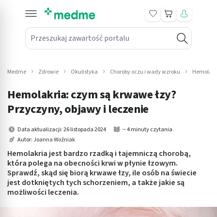
Koszyk
Przeszukaj zawartość portalu
in submenu: Leki na receptę
win submenu: Zdrowie
Medme
Zdrowie
Okulistyka
Choroby oczu i wady wzroku
Hemolakri
win submenu: Suplementy
Hemolakria: czym są krwawe łzy?
win submenu: Mama i dziecko
Przyczyny, objawy i leczenie
win submenu: Kosmetyki
Data aktualizacji: 26 listopada 2024
~ 4 minuty czytania
Autor:
Joanna Woźniak
win submenu: Higiena
Hemolakria jest bardzo rzadką i tajemniczą chorobą,
która polega na obecności krwi w płynie łzowym.
win submenu: Sprzęt medyczny
Sprawdź, skąd się biorą krwawe łzy, ile osób na świecie
jest dotkniętych tych schorzeniem, a także jakie są
win submenu: Intymne
możliwości leczenia.
win submenu: Wellness