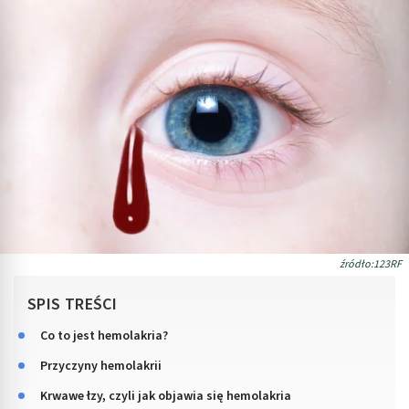
źródło:123RF
SPIS TREŚCI
Co to jest hemolakria?
Przyczyny hemolakrii
Krwawe łzy, czyli jak objawia się hemolakria