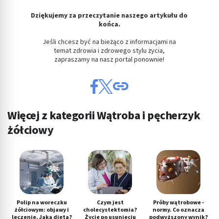
Dziękujemy za przeczytanie naszego artykułu do
końca.
Jeśli chcesz być na bieżąco z informacjami na
temat zdrowia i zdrowego stylu życia,
zapraszamy na nasz portal ponownie!
Więcej z kategorii Wątroba i pęcherzyk
żółciowy
Polip na woreczku
Czym jest
Próby wątrobowe -
żółciowym: objawy i
cholecystektomia?
normy. Co oznacza
leczenie. Jaka dieta?
Życie po usunięciu
podwyższony wynik?