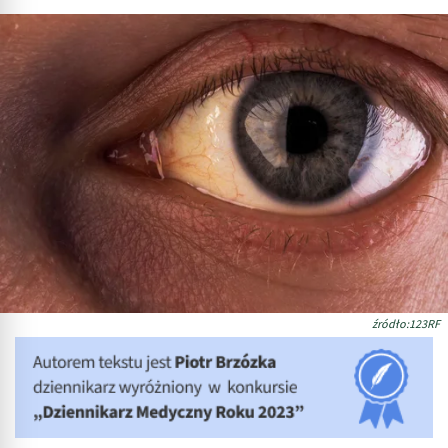
źródło:123RF