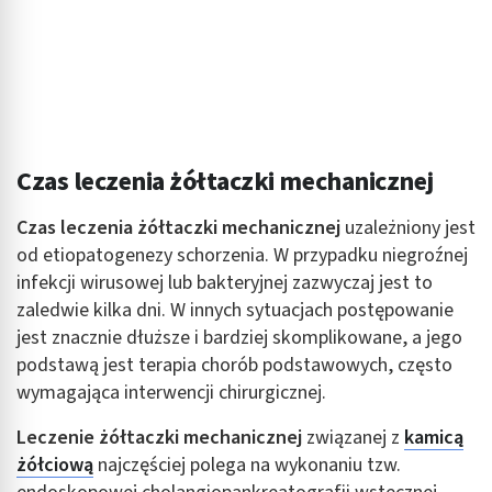
spersonalizowanych reklam
Tworzenie profili w celu personalizacji treści
Wykorzystywanie profili w celu doboru
spersonalizowanych treści
Pomiar efektywności reklam
Czas leczenia żółtaczki mechanicznej
Pomiar efektywności treści
Czas leczenia żółtaczki mechanicznej
uzależniony jest
od etiopatogenezy schorzenia. W przypadku niegroźnej
Rozumienie odbiorców dzięki statystyce lub
kombinacji danych z różnych źródeł
infekcji wirusowej lub bakteryjnej zazwyczaj jest to
zaledwie kilka dni. W innych sytuacjach postępowanie
Rozwój i ulepszanie usług
jest znacznie dłuższe i bardziej skomplikowane, a jego
podstawą jest terapia chorób podstawowych, często
Wykorzystywanie ograniczonych danych do
wyboru treści
wymagająca interwencji chirurgicznej.
Funkcje specjalne IAB:
Leczenie żółtaczki mechanicznej
związanej z
kamicą
Użycie dokładnych danych geolokalizacyjnych
żółciową
najczęściej polega na wykonaniu tzw.