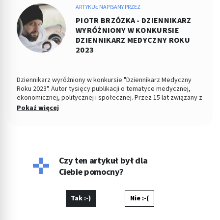
ARTYKUŁ NAPISANY PRZEZ
PIOTR BRZÓZKA - DZIENNIKARZ
WYRÓŻNIONY W KONKURSIE
DZIENNIKARZ MEDYCZNY ROKU
2023
Dziennikarz wyróżniony w konkursie "Dziennikarz Medyczny
Roku 2023". Autor tysięcy publikacji o tematyce medycznej,
ekonomicznej, politycznej i społecznej. Przez 15 lat związany z
Dziennikiem Łódzkim i Polska TheTimes. Z wykształcenia
Pokaż więcej
socjolog stosunków politycznych, absolwent Wydziału
Ekonomiczno-Socjologicznego Uniwersytetu Łódzkiego. Po
godzinach fotografuje, projektuje, maluje, tworzy muzykę.
Czy ten artykuł był dla
Ciebie pomocny?
Tak :-)
Nie :-(