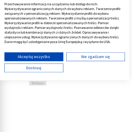
przebiegu są przerzuty do okolicznych węzłów
Przechowywanie informacji na urządzeniu lub dostęp do nich.
chłonnych, a także niemożność całkowitego i trwałego
Wykorzystywanie ograniczonych danych do wyboru reklam. Tworzenie profili
związanych z personalizacją reklam. Wykorzystanie profili do wyboru
wyleczenia. Większość pacjentów z tym rozpoznaniem
spersonalizowanych reklam. Tworzenie profili z myślą o personalizacji treści.
także przedwcześnie umiera.
Wykorzystywanie profili w doborze spersonalizowanych treści. Pomiar
wydajności reklam. Pomiar wydajności treści. Poznawanie odbiorców dzięki
statystyce lub kombinacji danych z różnych źródeł. Opracowywanie i
Źle wyglądają rokowania również w przypadku innych
ulepszanie usług. Wykorzystywanie ograniczonych danych do wyboru treści.
Dane mogą być udostępniane poza Unię Europejską i wysyłane do USA.
nowotworów, którym towarzyszy żółtaczka
Twoja zgoda i polityka cookie dotyczą wyłącznie tej witryny/aplikacji.
mechaniczna. Przyczyną jest ich dużą złośliwość, a
Wyświetl listę partnerów (11 dostawców IAB)
Akceptuj wszystko
Nie zgadzam się
także późne zazwyczaj rozpoznanie (jak np. w
przypadku raka wątroby, długo rozwijającego się
Używamy Twoich danych w następujących celach:
Dostosuj
Cele przetwarzania IAB:
bezobjawowo).
Przechowywanie informacji na urządzeniu lub
Reklama
dostęp do nich
Wykorzystywanie ograniczonych danych do
wyboru reklam
Tworzenie profili w celu spersonalizowanych
reklam
Wykorzystanie profili do wyboru