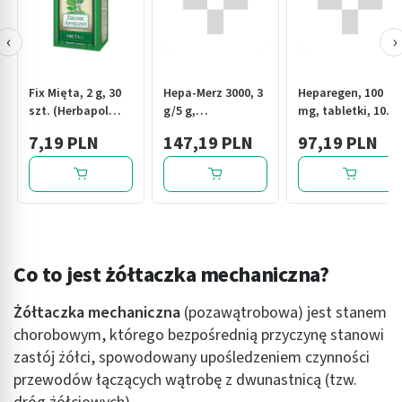
‹
›
Fix Mięta, 2 g, 30
Hepa-Merz 3000, 3
Heparegen, 100
szt. (Herbapol
g/5 g,
mg, tabletki, 100
Lublin)
gran.d/sp.roztw.doustn.,
szt.
7,19 PLN
147,19 PLN
97,19 PLN
30 saszet.
Co to jest żółtaczka mechaniczna?
Żółtaczka mechaniczna
(pozawątrobowa) jest stanem
chorobowym, którego bezpośrednią przyczynę stanowi
zastój żółci, spowodowany upośledzeniem czynności
przewodów łączących wątrobę z dwunastnicą (tzw.