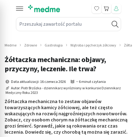
Koszyk
Przeszukaj zawartość portalu
in submenu: Leki na receptę
win submenu: Zdrowie
Medme
Zdrowie
Gastrologia
Wątroba i pęcherzyk żółciowy
Żółtaczk
win submenu: Suplementy
Żółtaczka mechaniczna: objawy,
win submenu: Mama i dziecko
przyczyny, leczenie. Ile trwa?
win submenu: Kosmetyki
Data aktualizacji: 16 czerwca 2026
~ 6 minut czytania
Autor:
Piotr Brzózka - dziennikarz wyróżniony w konkursie Dziennikarz
Medyczny Roku 2023
win submenu: Higiena
Żółtaczka mechaniczna to zestaw objawów
win submenu: Sprzęt medyczny
towarzyszących kamicy żółciowej, ale też często
wskazujących na rozwój najgroźniejszych nowotworów.
Zobacz, czy osobom chorym na żółtaczkę mechaniczną
win submenu: Intymne
grozi śmierć. Sprawdź, jakie są rokowania oraz czas
leczenia. Dowiedz się, czy chorobą tą można się zarazić.
win submenu: Wellness