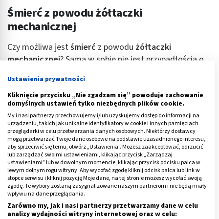
Śmierć z powodu żółtaczki
mechanicznej
Czy możliwa jest
śmierć
z powodu
żółtaczki
mechanicznej
? Sama w sobie nie jest przypadłością o
tak doniosłych skutkach, wyjątkowo niebezpieczne
Ustawienia prywatności
jednak są nowotwory, którym może towarzyszyć.
Kliknięcie przycisku „Nie zgadzam się” powoduje zachowanie
Najgorsze są
rokowania przy żółtaczce
domyślnych ustawień tylko niezbędnych plików cookie.
mechanicznej
związanej z rakiem trzustki. Choroba ta
My i nasi partnerzy przechowujemy i/lub uzyskujemy dostęp do informacji na
urządzeniu, takich jak unikalne identyfikatory w cookie i innych pamięciach
rozwija się bardzo szybko i cechuje ogromną
przeglądarki w celu przetwarzania danych osobowych. Niektórzy dostawcy
śmiertelnością. W Polsce 1 rok od diagnozy przeżywa
mogą przetwarzać Twoje dane osobowe na podstawie uzasadnionego interesu,
aby sprzeciwić się temu, otwórz „Ustawienia”. Możesz zaakceptować, odrzucić
zaledwie 23 procent pacjentów, a 5 lat – tylko 8
lub zarządzać swoimi ustawieniami, klikając przycisk „Zarządzaj
ustawieniami” lub w dowolnym momencie, klikając przycisk odcisku palca w
procent.
lewym dolnym rogu witryny. Aby wycofać zgodę kliknij odcisk palca lub link w
stopce serwisu i kliknij pozycję Moje dane, na tej stronie możesz wycofać swoją
Rak brodawki Vatera
jest schorzeniem zdecydowanie
zgodę. Te wybory zostaną zasygnalizowane naszym partnerom i nie będą miały
wpływu na dane przeglądania.
rzadszym, stanowiącym zaledwie 0,2 proc.
Zarówno my, jak i nasi partnerzy przetwarzamy dane w celu
nowotworów układu pokarmowego. Typowe dla jego
analizy wydajności witryny internetowej oraz w celu: