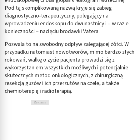
endoskopowej cholangiopankreatografii wstecznej.
Identyfikowanie urządzeń na podstawie
Pod tą skomplikowaną nazwą kryje się zabieg
aktywnie żądanych informacji
diagnostyczno-terapeutyczny, polegający na
Cele przetwarzania inne niż IAB:
wprowadzeniu endoskopu do dwunastnicy i – w razie
Niezbędne
konieczności – nacięciu brodawki Vatera.
Wydajność (Performance)
Pozwala to na swobodny odpływ zalegającej żółci. W
przypadku natomiast nowotworów, mimo bardzo złych
Reklama / śledzenie
rokowań, walkę o życie pacjenta prowadzi się z
wykorzystaniem wszystkich możliwych i potencjalnie
skutecznych metod onkologicznych, z chirurgiczną
resekcją guzów i ich przerzutów na czele, a także
chemioterapią i radioterapią.
Reklama