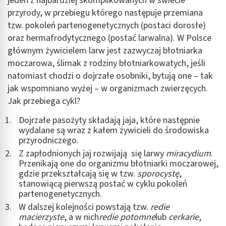
jeden z najbardziej skomplikowanych w świecie
przyrody, w przebiegu którego następuje przemiana
tzw. pokoleń partenogenetycznych (postaci dorosłe)
oraz hermafrodytycznego (postać larwalna). W Polsce
głównym żywicielem larw jest zazwyczaj błotniarka
moczarowa, ślimak z rodziny błotniarkowatych, jeśli
natomiast chodzi o dojrzałe osobniki, bytują one – tak
jak wspomniano wyżej – w organizmach zwierzęcych.
Jak przebiega cykl?
Dojrzałe pasożyty składają jaja, które następnie
wydalane są wraz z kałem żywicieli do środowiska
przyrodniczego.
Z zapłodnionych jaj rozwijają się larwy
miracydium
.
Przenikają one do organizmu błotniarki moczarowej,
gdzie przekształcają się w tzw.
sporocystę
,
stanowiącą pierwszą postać w cyklu pokoleń
partenogenetycznych.
W dalszej kolejności powstają tzw.
redie
macierzyste
, a w nich
redie potomne
lub
cerkarie
,