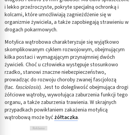
i lekko przeźroczyste, pokryte specjalną ochronką i
kolcami, które umożliwiają zagnieżdżenie się w
organizmie żywiciela, a także zapobiegają strawieniu w
drogach pokarmowych.
Motylica wątrobowa charakteryzuje się wyjątkowo
skomplikowanym cyklem rozwojowym, obejmującym
kilka postaci i wymagającym przynajmniej dwóch
żywicieli. Choć u człowieka występuje stosunkowo
rzadko, stanowi znaczne niebezpieczeństwo,
prowadząc do rozwoju choroby zwanej fascjolozą
(łac.
fasciolosis
). Jest to dolegliwość obejmująca drogi
żółciowe wątroby, wywołująca zaburzenia funkcji tego
organu, a także zaburzenia trawienia. W skrajnych
przypadkach powikłaniem zakażenia motylicą
wątrobową może być
żółtaczka
.
Reklama