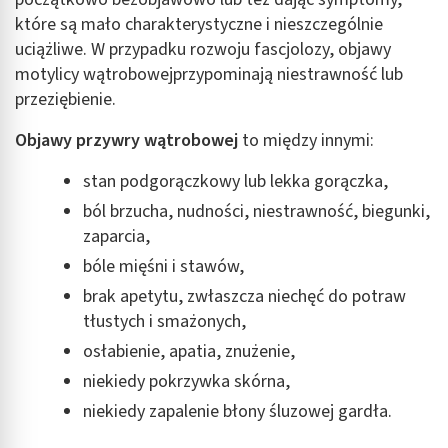
które są mało charakterystyczne i nieszczególnie
Wykorzystanie profili do wyboru
spersonalizowanych reklam
uciążliwe. W przypadku rozwoju fascjolozy, objawy
motylicy wątrobowejprzypominają niestrawność lub
Tworzenie profili w celu personalizacji treści
przeziębienie.
Wykorzystywanie profili w celu doboru
Objawy przywry wątrobowej
to między innymi:
spersonalizowanych treści
stan podgorączkowy lub lekka gorączka,
Pomiar efektywności reklam
ból brzucha, nudności, niestrawność, biegunki,
Pomiar efektywności treści
zaparcia,
Rozumienie odbiorców dzięki statystyce lub
bóle mięśni i stawów,
kombinacji danych z różnych źródeł
brak apetytu, zwłaszcza niechęć do potraw
tłustych i smażonych,
Rozwój i ulepszanie usług
osłabienie, apatia, znużenie,
Wykorzystywanie ograniczonych danych do
wyboru treści
niekiedy pokrzywka skórna,
niekiedy zapalenie błony śluzowej gardła.
Funkcje specjalne IAB:
Użycie dokładnych danych geolokalizacyjnych