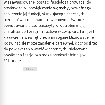
W zaawansowanej postaci fascjoloza prowadzi do
przekrwienia i powiększenia
wątroby
, poważnego
Identyfikowanie urządzeń na podstawie
aktywnie żądanych informacji
zaburzenia jej funkcji, skutkującego znacznych
rozmiarów problemami trawiennymi. Uszkodzenia
Cele przetwarzania inne niż IAB:
powodowane przez pasożyty w wątrobie mają
Niezbędne
charakter perforacji – możliwe w związku z tym jest
krwawienie wewnętrzne, a następnie bliznowacenie.
Wydajność (Performance)
Rozwinąć się może zapalenie otrzewnej, dochodzi też
Reklama / śledzenie
do powiększenia węzłów chłonnych. Nieleczona i
powikłana fascjoloza może przekształcić się w
żółtaczkę.
Reklama