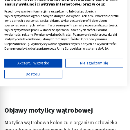
analizy wydajności witryny internetowej oraz w celu:
Przechowywanie informacji na urządzeniu lub dostęp do nich.
Reklama
Wykorzystywanie ograniczonych danych do wyboru reklam. Tworzenie profili
związanych z personalizacją reklam. Wykorzystanie profili do wyboru
spersonalizowanych reklam. Tworzenie profili z myślą o personalizacji treści.
Wykorzystywanie profili w doborze spersonalizowanych treści. Pomiar
wydajności reklam. Pomiar wydajności treści. Poznawanie odbiorców dzięki
statystyce lub kombinacji danych z różnych źródeł. Opracowywanie i
ulepszanie usług. Wykorzystywanie ograniczonych danych do wyboru treści.
Dane mogą być udostępniane poza Unię Europejską i wysyłane do USA.
Twoja zgoda i polityka cookie dotyczą wyłącznie tej witryny/aplikacji.
Wyświetl listę partnerów (11 dostawców IAB)
Akceptuj wszystko
Nie zgadzam się
Używamy Twoich danych w następujących celach:
Dostosuj
Cele przetwarzania IAB:
Przechowywanie informacji na urządzeniu lub
dostęp do nich
Wykorzystywanie ograniczonych danych do
wyboru reklam
Objawy motylicy wątrobowej
Tworzenie profili w celu spersonalizowanych
Motylica wątrobowa kolonizuje organizm człowieka
reklam
początkowo bezobjawowo lub też dając symptomy,