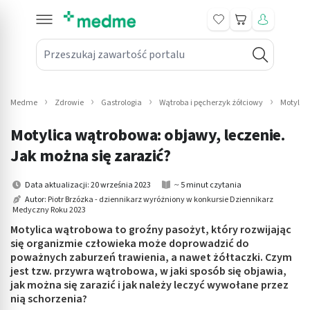
Koszyk
Przeszukaj zawartość portalu
in submenu: Leki na receptę
win submenu: Zdrowie
Medme
Zdrowie
Gastrologia
Wątroba i pęcherzyk żółciowy
Motylica
win submenu: Suplementy
Motylica wątrobowa: objawy, leczenie.
win submenu: Mama i dziecko
Jak można się zarazić?
win submenu: Kosmetyki
Data aktualizacji: 20 września 2023
~ 5 minut czytania
Autor:
Piotr Brzózka - dziennikarz wyróżniony w konkursie Dziennikarz
Medyczny Roku 2023
win submenu: Higiena
Motylica wątrobowa to groźny pasożyt, który rozwijając
win submenu: Sprzęt medyczny
się organizmie człowieka może doprowadzić do
poważnych zaburzeń trawienia, a nawet żółtaczki. Czym
jest tzw. przywra wątrobowa, w jaki sposób się objawia,
win submenu: Intymne
jak można się zarazić i jak należy leczyć wywołane przez
nią schorzenia?
win submenu: Wellness