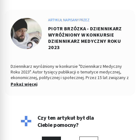
ARTYKUŁ NAPISANY PRZEZ
PIOTR BRZÓZKA - DZIENNIKARZ
WYRÓŻNIONY W KONKURSIE
DZIENNIKARZ MEDYCZNY ROKU
2023
Dziennikarz wyróżniony w konkursie "Dziennikarz Medyczny
Roku 2023". Autor tysięcy publikacji o tematyce medycznej,
ekonomicznej, politycznej i społecznej. Przez 15 lat związany z
Dziennikiem Łódzkim i Polska TheTimes. Z wykształcenia
Pokaż więcej
socjolog stosunków politycznych, absolwent Wydziału
Ekonomiczno-Socjologicznego Uniwersytetu Łódzkiego. Po
godzinach fotografuje, projektuje, maluje, tworzy muzykę.
Czy ten artykuł był dla
Ciebie pomocny?