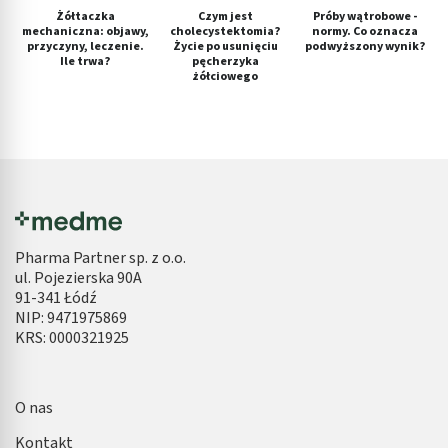
Żółtaczka
Czym jest
Próby wątrobowe -
mechaniczna: objawy,
cholecystektomia?
normy. Co oznacza
przyczyny, leczenie.
Życie po usunięciu
podwyższony wynik?
Ile trwa?
pęcherzyka
żółciowego
Pharma Partner sp. z o.o.
ul. Pojezierska 90A
91-341 Łódź
NIP: 9471975869
KRS: 0000321925
O nas
Kontakt