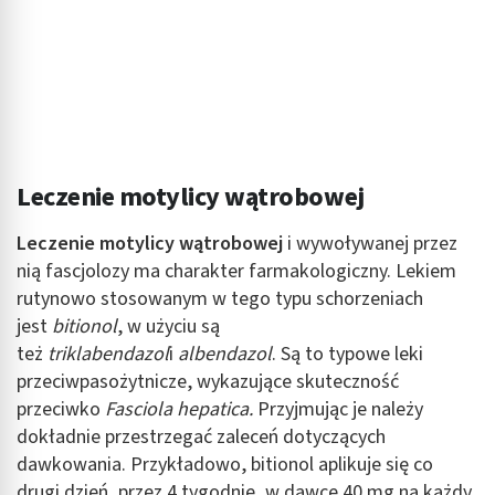
Leczenie motylicy wątrobowej
Leczenie motylicy wątrobowej
i wywoływanej przez
nią fascjolozy ma charakter farmakologiczny. Lekiem
rutynowo stosowanym w tego typu schorzeniach
jest
bitionol
, w użyciu są
też
triklabendazol
i
albendazol
. Są to typowe leki
przeciwpasożytnicze, wykazujące skuteczność
przeciwko
Fasciola hepatica.
Przyjmując je należy
dokładnie przestrzegać zaleceń dotyczących
dawkowania. Przykładowo, bitionol aplikuje się co
drugi dzień, przez 4 tygodnie, w dawce 40 mg na każdy