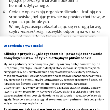
będące pierwszymi larwami pokolenia
hermafrodytycznego.
Ceriakie opuszczają organizm ślimaka i trafiają do
środowiska, bytując głównie na powierzchni traw, w
rejonach podmokłych.
W międzyczasieprzekształcając się w drugą larwę,
czyli
metacerkarię
, niezwykle odporną na warunki
zewnętrzne, zdolną bytować poza organizmem
żywiciela nawet do kilkunastu miesięcy.
Ustawienia prywatności
Koniec cyklu związany jest z przedostaniem się
metacerkarii do organizmu żywiciela zwierzęcego,
Kliknięcie przycisku „Nie zgadzam się” powoduje zachowanie
gdzie zagnieżdża się ona w drogach żółciowych
domyślnych ustawień tylko niezbędnych plików cookie.
wątroby, osiąga dojrzałą postać i składa jaja.
My i nasi partnerzy przechowujemy i/lub uzyskujemy dostęp do informacji na
urządzeniu, takich jak unikalne identyfikatory w cookie i innych pamięciach
przeglądarki w celu przetwarzania danych osobowych. Niektórzy dostawcy
mogą przetwarzać Twoje dane osobowe na podstawie uzasadnionego interesu,
aby sprzeciwić się temu, otwórz „Ustawienia”. Możesz zaakceptować, odrzucić
ZDROWIE
lub zarządzać swoimi ustawieniami, klikając przycisk „Zarządzaj
Wrotycz na pasożyty - sposób na
ustawieniami” lub w dowolnym momencie, klikając przycisk odcisku palca w
lewym dolnym rogu witryny. Aby wycofać zgodę kliknij odcisk palca lub link w
odrobaczanie organizmu
stopce serwisu i kliknij pozycję Moje dane, na tej stronie możesz wycofać swoją
zgodę. Te wybory zostaną zasygnalizowane naszym partnerom i nie będą miały
Przeczytaj
wpływu na dane przeglądania.
artykuł
Zarówno my, jak i nasi partnerzy przetwarzamy dane w celu