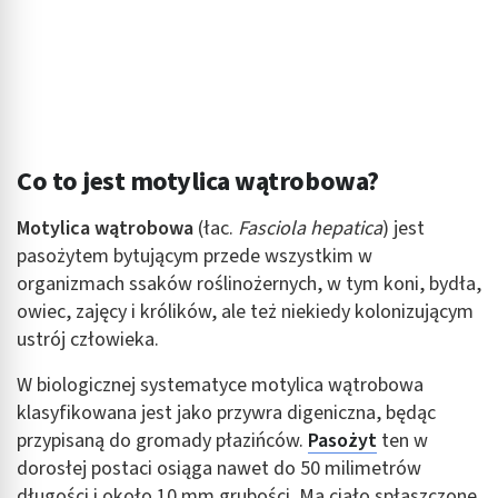
Co to jest motylica wątrobowa?
Motylica wątrobowa
(łac.
Fasciola hepatica
) jest
pasożytem bytującym przede wszystkim w
organizmach ssaków roślinożernych, w tym koni, bydła,
owiec, zajęcy i królików, ale też niekiedy kolonizującym
ustrój człowieka.
W biologicznej systematyce motylica wątrobowa
klasyfikowana jest jako przywra digeniczna, będąc
przypisaną do gromady płazińców.
Pasożyt
ten w
dorosłej postaci osiąga nawet do 50 milimetrów
długości i około 10 mm grubości. Ma ciało spłaszczone