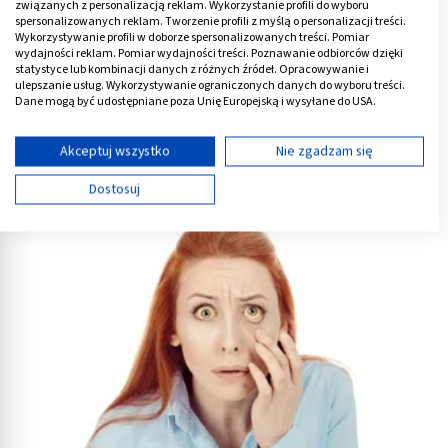
związanych z personalizacją reklam. Wykorzystanie profili do wyboru
spersonalizowanych reklam. Tworzenie profili z myślą o personalizacji treści.
Wykorzystywanie profili w doborze spersonalizowanych treści. Pomiar
wydajności reklam. Pomiar wydajności treści. Poznawanie odbiorców dzięki
statystyce lub kombinacji danych z różnych źródeł. Opracowywanie i
ulepszanie usług. Wykorzystywanie ograniczonych danych do wyboru treści.
Dane mogą być udostępniane poza Unię Europejską i wysyłane do USA.
Twoja zgoda i polityka cookie dotyczą wyłącznie tej witryny/aplikacji.
Próby wątrobowe - normy. Co oznacza podwyższony wynik?
Wyświetl listę partnerów (11 dostawców IAB)
Akceptuj wszystko
Nie zgadzam się
Używamy Twoich danych w następujących celach:
Dostosuj
Cele przetwarzania IAB:
Przechowywanie informacji na urządzeniu lub
dostęp do nich
Wykorzystywanie ograniczonych danych do
wyboru reklam
Tworzenie profili w celu spersonalizowanych
reklam
Wykorzystanie profili do wyboru
spersonalizowanych reklam