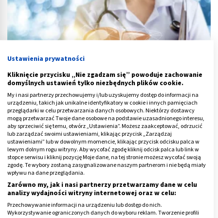
Ustawienia prywatności
Kliknięcie przycisku „Nie zgadzam się” powoduje zachowanie
domyślnych ustawień tylko niezbędnych plików cookie.
My i nasi partnerzy przechowujemy i/lub uzyskujemy dostęp do informacji na
urządzeniu, takich jak unikalne identyfikatory w cookie i innych pamięciach
przeglądarki w celu przetwarzania danych osobowych. Niektórzy dostawcy
mogą przetwarzać Twoje dane osobowe na podstawie uzasadnionego interesu,
Regeneracja wątroby – ile trwa? Leki, dieta i zioła
aby sprzeciwić się temu, otwórz „Ustawienia”. Możesz zaakceptować, odrzucić
lub zarządzać swoimi ustawieniami, klikając przycisk „Zarządzaj
ustawieniami” lub w dowolnym momencie, klikając przycisk odcisku palca w
lewym dolnym rogu witryny. Aby wycofać zgodę kliknij odcisk palca lub link w
stopce serwisu i kliknij pozycję Moje dane, na tej stronie możesz wycofać swoją
zgodę. Te wybory zostaną zasygnalizowane naszym partnerom i nie będą miały
wpływu na dane przeglądania.
Zarówno my, jak i nasi partnerzy przetwarzamy dane w celu
analizy wydajności witryny internetowej oraz w celu:
Przechowywanie informacji na urządzeniu lub dostęp do nich.
Wykorzystywanie ograniczonych danych do wyboru reklam. Tworzenie profili