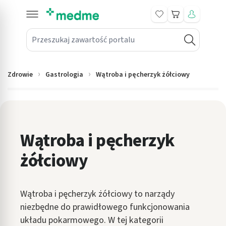
Koszyk
Przeszukaj zawartość portalu
in submenu: Leki na receptę
win submenu: Zdrowie
Zdrowie
Gastrologia
Wątroba i pęcherzyk żółciowy
win submenu: Suplementy
win submenu: Mama i dziecko
win submenu: Kosmetyki
Wątroba i pęcherzyk
żółciowy
win submenu: Higiena
win submenu: Sprzęt medyczny
Wątroba i pęcherzyk żółciowy to narządy
win submenu: Intymne
niezbędne do prawidłowego funkcjonowania
układu pokarmowego. W tej kategorii
win submenu: Wellness