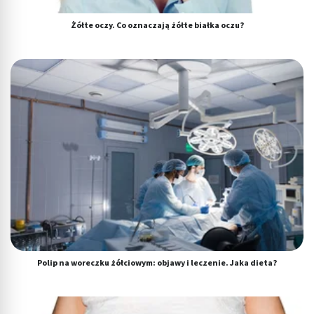
Tworzenie profili w celu personalizacji treści
Żółte oczy. Co oznaczają żółte białka oczu?
Wykorzystywanie profili w celu doboru
spersonalizowanych treści
Pomiar efektywności reklam
Pomiar efektywności treści
Rozumienie odbiorców dzięki statystyce lub
kombinacji danych z różnych źródeł
Rozwój i ulepszanie usług
Wykorzystywanie ograniczonych danych do
wyboru treści
Funkcje specjalne IAB:
Użycie dokładnych danych geolokalizacyjnych
Polip na woreczku żółciowym: objawy i leczenie. Jaka dieta?
Identyfikowanie urządzeń na podstawie
aktywnie żądanych informacji