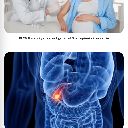
WZW B w ciąży - czy jest groźne? Szczepienie i leczenie