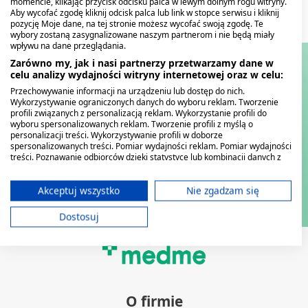
momencie, klikając przycisk odcisku palca w lewym dolnym rogu witryny.
Aby wycofać zgodę kliknij odcisk palca lub link w stopce serwisu i kliknij
pozycję Moje dane, na tej stronie możesz wycofać swoją zgodę. Te
wybory zostaną zasygnalizowane naszym partnerom i nie będą miały
wpływu na dane przeglądania.
Zarówno my, jak i nasi partnerzy przetwarzamy dane w
celu analizy wydajności witryny internetowej oraz w celu:
Przechowywanie informacji na urządzeniu lub dostęp do nich.
Wykorzystywanie ograniczonych danych do wyboru reklam. Tworzenie
profili związanych z personalizacją reklam. Wykorzystanie profili do
wyboru spersonalizowanych reklam. Tworzenie profili z myślą o
personalizacji treści. Wykorzystywanie profili w doborze
spersonalizowanych treści. Pomiar wydajności reklam. Pomiar wydajności
treści. Poznawanie odbiorców dzięki statystyce lub kombinacji danych z
różnych źródeł. Opracowywanie i ulepszanie usług. Wykorzystywanie
ograniczonych danych do wyboru treści.
Dane mogą być udostępniane poza Unię Europejską i wysyłane do USA.
Akceptuj wszystko
Nie zgadzam się
Twoja zgoda i polityka cookie dotyczą wyłącznie tej witryny/aplikacji.
Dostosuj
Wyświetl listę partnerów (11 dostawców IAB)
Używamy Twoich danych w następujących celach:
Cele przetwarzania IAB:
Przechowywanie informacji na urządzeniu
lub dostęp do nich
O firmie