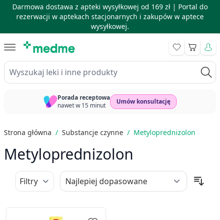
Darmowa dostawa z apteki wysyłkowej od 169 zł |
Portal do
rezerwacji w aptekach stacjonarnych i zakupów w aptece
wysyłkowej.
Skip to Content
Koszyk
Wyszukaj leki i inne produkty
Porada receptowa
Umów konsultację
nawet w 15 minut
Strona główna
/
Substancje czynne
/
Metyloprednizolon
Metyloprednizolon
Filtry