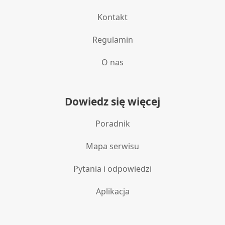
Wykorzystywanie ograniczonych danych do
Kontakt
wyboru reklam
Tworzenie profili w celu
Regulamin
spersonalizowanych reklam
O nas
Wykorzystanie profili do wyboru
spersonalizowanych reklam
Tworzenie profili w celu personalizacji treści
Dowiedz się więcej
Wykorzystywanie profili w celu doboru
Poradnik
spersonalizowanych treści
Pomiar efektywności reklam
Mapa serwisu
Pomiar efektywności treści
Pytania i odpowiedzi
Rozumienie odbiorców dzięki statystyce lub
Aplikacja
kombinacji danych z różnych źródeł
Rozwój i ulepszanie usług