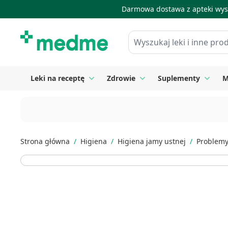
Darmowa dostawa z apteki wysy
Skip to Content
Wyszukaj leki i inne produkty
Leki na receptę
Zdrowie
Suplementy
M
Toggle submenu for Leki na receptę
Toggle submenu for Zdrow
Toggle
Strona główna
/
Higiena
/
Higiena jamy ustnej
/
Problemy