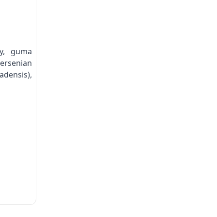
ny, guma
ersenian
adensis),