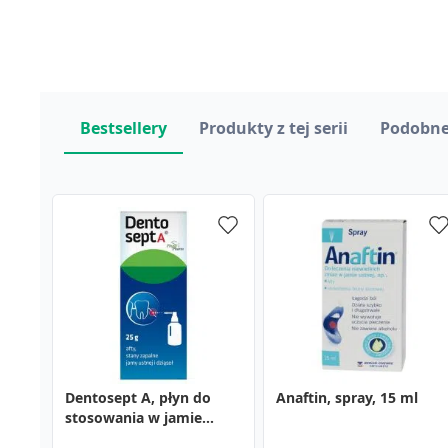
Bestsellery
Produkty z tej serii
Podobne
Dentosept A, płyn do
Anaftin, spray, 15 ml
Octenisept, płyn na
Anaftin, spray, 15 ml
Anaftin, płyn do
Maść pięciornikowa
stosowania w jamie
skórę, 50 ml (atomizer)
stosowania w jamie
złożona (Ziaja), 20 g
ustnej, 25 g (pompka +
ustnej, 120 ml
23,89 zł
6,49 zł