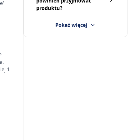
powinien przyjmować
e'
produktu?
Pokaż więcej
e
a.
iej 1