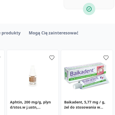
 produkty
Mogą Cię zainteresować
Aphtin, 200 mg/g, plyn
Sachodent, 87,1 mg/g,
Maść arnikowa Arnimax,
Baikadent, 5,77 mg / g,
d/stos.w j.ustn,
żel do stosowania w
40 g
żel do stosowania w
(Microfarm), 10 g
jamie ustnej, 10 g
jamie ustnej, 15 g
13,39 zł