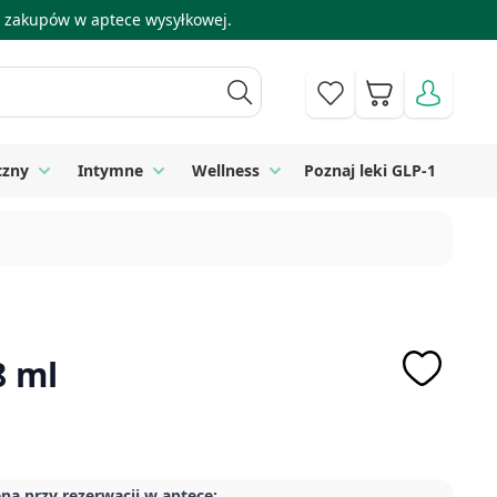
 i zakupów w aptece wysyłkowej.
Koszyk
czny
Intymne
Wellness
Poznaj leki GLP-1
 Higiena
Toggle submenu for Sprzęt medyczny
Toggle submenu for Intymne
Toggle submenu for Wellness
8 ml
na przy rezerwacji w aptece: