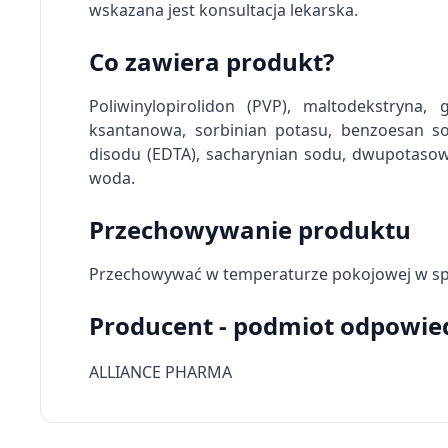
wskazana jest konsultacja lekarska.
Rozwój i ulepszanie usług
Wykorzystywanie ograniczonych danych do wyboru treści
Co zawiera produkt?
Funkcje specjalne IAB:
Poliwinylopirolidon (PVP), maltodekstryna
Użycie dokładnych danych geolokalizacyjnych
ksantanowa, sorbinian potasu, benzoesan so
disodu (EDTA), sacharynian sodu, dwupotasowa
Identyfikowanie urządzeń na podstawie aktywnie żądanych 
woda.
Cele przetwarzania inne niż IAB:
Niezbędne
Przechowywanie produktu
Wydajność (Performance)
Przechowywać w temperaturze pokojowej w spo
Reklama / śledzenie
Producent - podmiot odpowie
ALLIANCE PHARMA