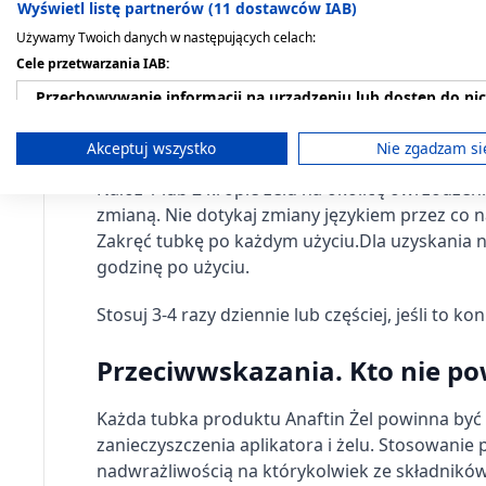
ustnej, 120 ml
Wyświetl listę partnerów (11 dostawców IAB)
zapalenie jamy ustnej, owrzodzenia aftowe, ja
26,89 zł
22,19 zł
dopasowane protezy. Jest również wskazany d
Używamy Twoich danych w następujących celach:
Cele przetwarzania IAB:
Dawkowanie
Przechowywanie informacji na urządzeniu lub dostęp do ni
Sposób użycia:
Wykorzystywanie ograniczonych danych do wyboru reklam
Akceptuj wszystko
Nie zgadzam si
Tworzenie profili w celu spersonalizowanych reklam
Nałóż 1 lub 2 krople żelu na okolicę owrzodzen
zmianą. Nie dotykaj zmiany językiem przez co 
Wykorzystanie profili do wyboru spersonalizowanych rekl
Zakręć tubkę po każdym użyciu.
Dla uzyskania n
godzinę po użyciu.
Tworzenie profili w celu personalizacji treści
Stosuj 3-4 razy dziennie lub częściej, jeśli to ko
Wykorzystywanie profili w celu doboru spersonalizowanych 
Przeciwwskazania. Kto nie p
Pomiar efektywności reklam
Pomiar efektywności treści
Każda tubka produktu Anaftin Żel powinna być 
zanieczyszczenia aplikatora i żelu. Stosowanie
Rozumienie odbiorców dzięki statystyce lub kombinacji dan
nadwrażliwością na którykolwiek ze składnik