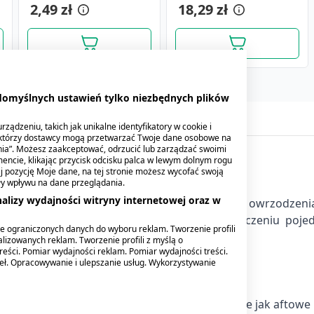
2,49 zł
9,89 zł
18,29 zł
 domyślnych ustawień tylko niezbędnych plików
ządzeniu, takich jak unikalne identyfikatory w cookie i
ektórzy dostawcy mogą przetwarzać Twoje dane osobowe na
nia”. Możesz zaakceptować, odrzucić lub zarządzać swoimi
encie, klikając przycisk odcisku palca w lewym dolnym rogu
knij pozycję Moje dane, na tej stronie możesz wycofać swoją
ły wpływu na dane przeglądania.
alizy wydajności witryny internetowej oraz w
wielkie zmiany w jamie ustnej, takie jak: afty, owrzodzeni
e jamy ustnej. Forma żelu sprawdzi się w leczeniu poje
e ograniczonych danych do wyboru reklam. Tworzenie profili
a precyzyjne naniesienie żelu na zmianę.
lizowanych reklam. Tworzenie profili z myślą o
reści. Pomiar wydajności reklam. Pomiar wydajności treści.
deł. Opracowywanie i ulepszanie usług. Wykorzystywanie
Anaftin Baby, żel, na
e przez niewielkie zmiany w jamie ustnej, takie jak aftowe
ząbkowanie, 10ml