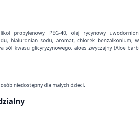
, glikol propylenowy, PEG-40, olej rycynowy uwodornio
du, hialuronian sodu, aromat, chlorek benzalkonium, w
 sól kwasu glicyryzynowego, aloes zwyczajny (Aloe barb
informacji
sób niedostępny dla małych dzieci.
dzialny