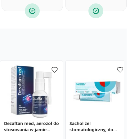
Dezaftan med, aerozol do
Sachol żel
D
stosowania w jamie
stomatologiczny, do
s
ustnej, 30 ml
stosowania w jamie
u