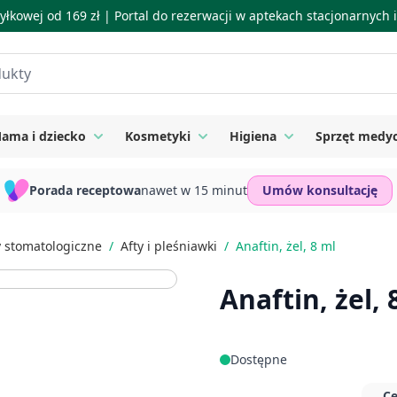
łkowej od 169 zł |
Portal do rezerwacji w aptekach stacjonarnych
ama i dziecko
Kosmetyki
Higiena
Sprzęt medy
ie
 submenu for Suplementy
Toggle submenu for Mama i dziecko
Toggle submenu for Kosmetyki
Toggle submenu for
Porada receptowa
nawet w 15 minut
Umów konsultację
 stomatologiczne
/
Afty i pleśniawki
/
Anaftin, żel, 8 ml
Anaftin, żel, 
Dostępne
Ce