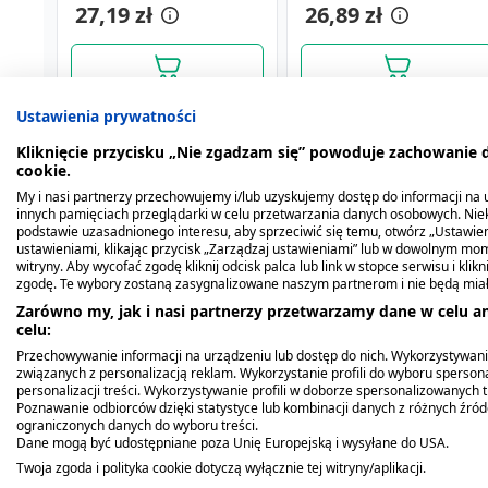
aplikator)
27,19 zł
26,89 zł
26,89 zł
22,19 zł
Ustawienia prywatności
Kliknięcie przycisku „Nie zgadzam się” powoduje zachowanie
cookie.
My i nasi partnerzy przechowujemy i/lub uzyskujemy dostęp do informacji na ur
innych pamięciach przeglądarki w celu przetwarzania danych osobowych. Ni
podstawie uzasadnionego interesu, aby sprzeciwić się temu, otwórz „Ustawie
ustawieniami, klikając przycisk „Zarządzaj ustawieniami” lub w dowolnym mom
Opis produktu
witryny. Aby wycofać zgodę kliknij odcisk palca lub link w stopce serwisu i kli
zgodę. Te wybory zostaną zasygnalizowane naszym partnerom i nie będą mia
Zarówno my, jak i nasi partnerzy przetwarzamy dane w celu an
Łagodzi dolegliwości bólowe wywołane przez nie
celu:
uszkodzenia błony śluzowej, aftowe zapaleni
Przechowywanie informacji na urządzeniu lub dostęp do nich. Wykorzystywani
ograniczonych zmian.
Długi aplikator umożliwi
związanych z personalizacją reklam. Wykorzystanie profili do wyboru spersona
personalizacji treści. Wykorzystywanie profili w doborze spersonalizowanych t
Poznawanie odbiorców dzięki statystyce lub kombinacji danych z różnych źró
Kiedy stosować produkt?
ograniczonych danych do wyboru treści.
Dane mogą być udostępniane poza Unię Europejską i wysyłane do USA.
Anaftin, spray, 15 ml
Anaftin, płyn do
Twoja zgoda i polityka cookie dotyczą wyłącznie tej witryny/aplikacji.
Anaftin Żel łagodzi dolegliwości bólowe wywołan
stosowania w jamie