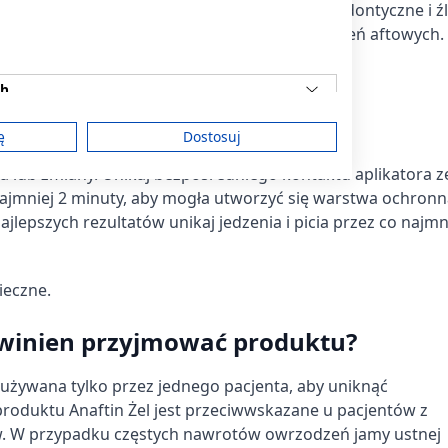
k również zmiany wywołane przez aparaty ortodontyczne i źl
21,19 zł
o stosowania w przypadku rozległych owrzodzeń aftowych.
ch
ę
Dostosuj
ia lub zmiany. Unikaj bezpośredniego kontaktu aplikatora z
najmniej 2 minuty, aby mogła utworzyć się warstwa ochronn
am
ajlepszych rezultatów unikaj jedzenia i picia przez co najmn
nieczne.
treści
owinien przyjmować produktu?
używana tylko przez jednego pacjenta, aby uniknąć
 produktu Anaftin Żel jest przeciwwskazane u pacjentów z
ych z różnych źródeł
ów. W przypadku częstych nawrotów owrzodzeń jamy ustnej