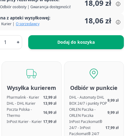
18,09 zł
Odbiór osobisty | Gwarancja dostępności!
na z apteki wysyłkowej:
18,06 zł
Kurier |
O sprzedawcy
+
Dodaj do koszyka
Wysyłka kurierem
Odbiór w punkcie
Pharmalink - Kurier
12,99 zł
DHL - Automaty DHL
9,99 zł
DHL - DHL Kurier
13,99 zł
BOX 24/7 i punkty POP
Poczta Polska -
ORLEN Paczka -
16,99 zł
9,99 zł
Thermo
ORLEN Paczka
InPost Kurier - Kurier
17,99 zł
InPost Paczkomat®
24/7 - InPost
17,99 zł
Paczkomat® 24/7