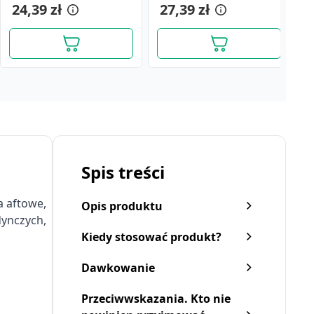
24,39 zł
ustnej i na dziąsła, 10 g
27,39 zł
1
Spis treści
a aftowe,
Opis produktu
dynczych,
Kiedy stosować produkt?
Dawkowanie
Przeciwwskazania. Kto nie