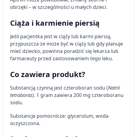
obrzęki – w szczególności u małych dzieci.
Tworzenie profili w celu personalizacji treści
Ciąża i karmienie piersią
Wykorzystywanie profili w celu doboru
spersonalizowanych treści
Jeśli pacjentka jest w ciąży lub karmi piersią,
Pomiar efektywności reklam
przypuszcza że może być w ciąży lub gdy planuje
mieć dziecko, powinna poradzić się lekarza lub
Pomiar efektywności treści
farmaceuty przed zastosowaniem tego leku.
Rozumienie odbiorców dzięki statystyce lub
kombinacji danych z różnych źródeł
Co zawiera produkt?
Rozwój i ulepszanie usług
Substancją czynną jest czteroboran sodu (
Natrii
tetraboras)
. 1 gram zawiera 200 mg czteroboranu
Wykorzystywanie ograniczonych danych do
wyboru treści
sodu.
Funkcje specjalne IAB:
Substancje pomocnicze: glycerolum, woda
Użycie dokładnych danych
oczyszczona.
geolokalizacyjnych