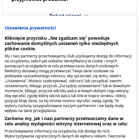
Pokaż więcej
Ustawienia prywatności
Opis produktu
Kliknięcie przycisku „Nie zgadzam się” powoduje
zachowanie domyślnych ustawień tylko niezbędnych
plików cookie.
Aphtin to lek odkażający błony śluzowe jamy
My i nasi partnerzy przechowujemy i/lub uzyskujemy dostęp do informacji
ustnej. Płyn stosuje się w leczeniu pleśniawek
na urządzeniu, takich jak unikalne identyfikatory w cookie i innych
(aft).
Przeznaczony jest dla dzieci powyżej 1 roku
pamięciach przeglądarki w celu przetwarzania danych osobowych.
Niektórzy dostawcy mogą przetwarzać Twoje dane osobowe na
życia i dorosłych.
podstawie uzasadnionego interesu, aby sprzeciwić się temu, otwórz
„Ustawienia”. Możesz zaakceptować, odrzucić lub zarządzać swoimi
ustawieniami, klikając przycisk „Zarządzaj ustawieniami” lub w dowolnym
Kiedy stosować produkt?
momencie, klikając przycisk odcisku palca w lewym dolnym rogu witryny.
Aby wycofać zgodę kliknij odcisk palca lub link w stopce serwisu i kliknij
pozycję Moje dane, na tej stronie możesz wycofać swoją zgodę. Te
Aphtin stosuje się w przypadku drożdżakowych
wybory zostaną zasygnalizowane naszym partnerom i nie będą miały
zakażeń błony śluzowej jamy ustnej – tak zwanych
wpływu na dane przeglądania.
aftach.
Zarówno my, jak i nasi partnerzy przetwarzamy dane w
celu analizy wydajności witryny internetowej oraz w celu:
Przechowywanie informacji na urządzeniu lub dostęp do nich.
Dawkowanie
Wykorzystywanie ograniczonych danych do wyboru reklam. Tworzenie