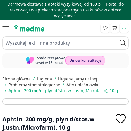
Darmowa dostawa z apteki wysyłkowej od 169 zł |
Portal do
rezerwacji w aptekach stacjonarnych i zakupów w aptece
wysyłkowej.
Skip to Content
Koszyk
Wyszukaj leki i inne produkty
Porada receptowa
Umów konsultację
nawet w 15 minut
Strona główna
/
Higiena
/
Higiena jamy ustnej
/
Problemy stomatologiczne
/
Afty i pleśniawki
/
Aphtin, 200 mg/g, plyn d/stos.w j.ustn,(Microfarm), 10 g
Aphtin, 200 mg/g, plyn d/stos.w
j.ustn,(Microfarm), 10 g