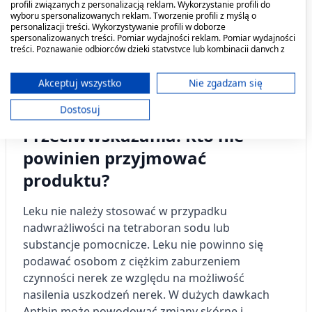
profili związanych z personalizacją reklam. Wykorzystanie profili do
wyboru spersonalizowanych reklam. Tworzenie profili z myślą o
Roztworem Apthin pędzluje się miejsca zmienione
personalizacji treści. Wykorzystywanie profili w doborze
chorobowo w jamie ustnej kilka razy na dobę. W
spersonalizowanych treści. Pomiar wydajności reklam. Pomiar wydajności
treści. Poznawanie odbiorców dzięki statystyce lub kombinacji danych z
samoleczeniu nie stosować dłużej niż 3-5 dni.
różnych źródeł. Opracowywanie i ulepszanie usług. Wykorzystywanie
ograniczonych danych do wyboru treści.
Stosowanie u dzieci poniżej 1 roku życia wymaga
Dane mogą być udostępniane poza Unię Europejską i wysyłane do USA.
Akceptuj wszystko
Nie zgadzam się
Twoja zgoda i polityka cookie dotyczą wyłącznie tej witryny/aplikacji.
konsultacji lekarskiej.
Dostosuj
Wyświetl listę partnerów (11 dostawców IAB)
Przeciwwskazania. Kto nie
Używamy Twoich danych w następujących celach:
Cele przetwarzania IAB:
powinien przyjmować
Przechowywanie informacji na urządzeniu
produktu?
lub dostęp do nich
Leku nie należy stosować w przypadku
Wykorzystywanie ograniczonych danych do
wyboru reklam
nadwrażliwości na tetraboran sodu lub
substancje pomocnicze. Leku nie powinno się
Tworzenie profili w celu
podawać osobom z ciężkim zaburzeniem
spersonalizowanych reklam
czynności nerek ze względu na możliwość
nasilenia uszkodzeń nerek.
W dużych dawkach
Wykorzystanie profili do wyboru
spersonalizowanych reklam
Apthin może powodować zmiany skórne i