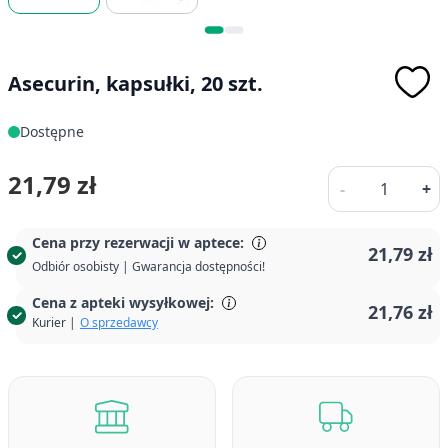
Asecurin, kapsułki, 20 szt.
Dostępne
Ilość
21,79 zł
-
+
Cena przy rezerwacji w aptece:
21,79 zł
Odbiór osobisty | Gwarancja dostępności!
Cena z apteki wysyłkowej:
21,76 zł
Kurier |
O sprzedawcy