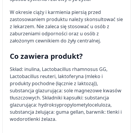
Tworzenie profili w celu
spersonalizowanych reklam
W okresie ciąży i karmienia piersią przed
zastosowaniem produktu należy skonsultować sie
Wykorzystanie profili do wyboru
z lekarzem. Nie zaleca się stosować u osób z
spersonalizowanych reklam
zaburzeniami odporności oraz u osób z
Tworzenie profili w celu personalizacji treści
założonym cewnikiem do żyły centralnej.
Wykorzystywanie profili w celu doboru
Co zawiera produkt?
spersonalizowanych treści
Pomiar efektywności reklam
Skład: i
nulina, Lactobacillus rhamnosus GG,
Lactobacillus reuteri, laktoferyna (mleko i
Pomiar efektywności treści
produkty pochodne (łącznie z laktozą)),
substancja glazurująca: sole magnezowe kwasów
Rozumienie odbiorców dzięki statystyce lub
tłuszczowych. Składniki kapsułki: substancja
kombinacji danych z różnych źródeł
glazurująca: hydroksypropylometyloceluloza,
Rozwój i ulepszanie usług
substancja żelująca: guma gellan, barwnik: tlenki i
wodorotlenki żelaza.
Wykorzystywanie ograniczonych danych do
wyboru treści