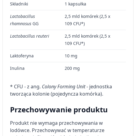
Składniki
1 kapsułka
Funkcje specjalne IAB:
Użycie dokładnych danych
Lactobacillus
2,5 mld komórek (2,5 x
geolokalizacyjnych
rhamnosus
GG
10
9
CFU*)
Identyfikowanie urządzeń na podstawie
Lactobacillus reuteri
2,5 mld komórek (2,5 x
aktywnie żądanych informacji
10
9
CFU*)
Cele przetwarzania inne niż IAB:
Laktoferyna
Niezbędne
10 mg
Inulina
Wydajność (Performance)
200 mg
Reklama / śledzenie
* CFU - z ang.
Colony Forming Unit
- jednostka
tworząca kolonie (pojedyncza komórka).
Przechowywanie produktu
Produkt nie wymaga przechowywania w
lodówce.
Przechowywać w temperaturze