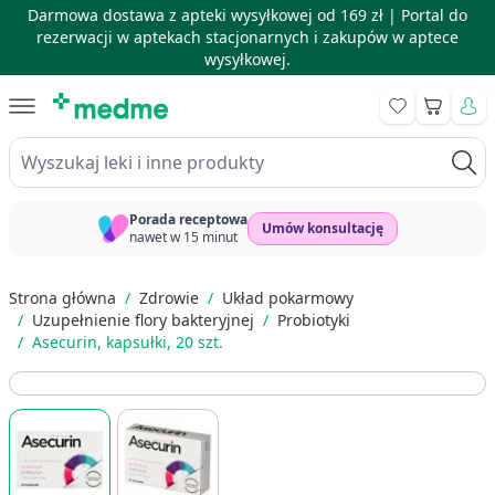
Darmowa dostawa z apteki wysyłkowej od 169 zł |
Portal do
rezerwacji w aptekach stacjonarnych i zakupów w aptece
wysyłkowej.
Skip to Content
Koszyk
Wyszukaj leki i inne produkty
Porada receptowa
Umów konsultację
nawet w 15 minut
Strona główna
/
Zdrowie
/
Układ pokarmowy
/
Uzupełnienie flory bakteryjnej
/
Probiotyki
/
Asecurin, kapsułki, 20 szt.