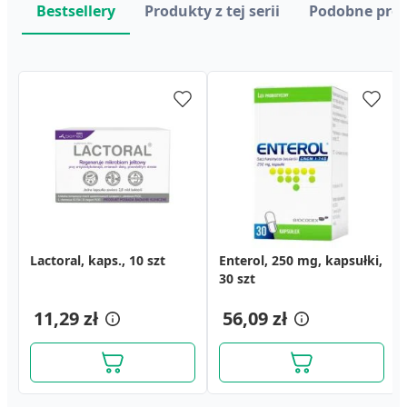
Bestsellery
Produkty z tej serii
Podobne pro
Lactoral, kaps., 10 szt
Enterol, 250 mg, kapsułki,
Calcium Teva, tabletki
Enterol, 250 mg, kapsułki,
Asecurin baby, krople, 10
Lipomal, 97 mg/5 ml,
10 szt
musujące, 14 szt.
30 szt
ml
syrop, 125 g
6,69 zł
20,39 zł
11,29 zł
24,79 zł
56,09 zł
27,79 zł