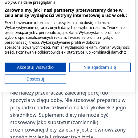
wpływu na dane przeglądania.
Dzieci powyżej 3 roku życia:
doustnie 1 kapsułka
Zarówno my, jak i nasi partnerzy przetwarzamy dane w
dziennie, po wysypaniu zawartości kapsułki i
celu analizy wydajności witryny internetowej oraz w celu:
rozpuszczeniu jej w letnim płynie (mleku, wodzie).
Przechowywanie informacji na urządzeniu lub dostęp do nich.
Wykorzystywanie ograniczonych danych do wyboru reklam. Tworzenie
profili związanych z personalizacją reklam. Wykorzystanie profili do
Dorośli:
doustnie 1 - 2 kapsułki dziennie, popijając
wyboru spersonalizowanych reklam. Tworzenie profili z myślą o
personalizacji treści. Wykorzystywanie profili w doborze
szklanką wody.
spersonalizowanych treści. Pomiar wydajności reklam. Pomiar wydajności
treści. Poznawanie odbiorców dzięki statystyce lub kombinacji danych z
różnych źródeł. Opracowywanie i ulepszanie usług. Wykorzystywanie
Przeciwwskazania. Kto nie
ograniczonych danych do wyboru treści.
Dane mogą być udostępniane poza Unię Europejską i wysyłane do USA.
powinien przyjmować
Akceptuj wszystko
Nie zgadzam się
Twoja zgoda i polityka cookie dotyczą wyłącznie tej witryny/aplikacji.
produktu?
Dostosuj
Wyświetl listę partnerów (11 dostawców IAB)
Używamy Twoich danych w następujących celach:
Nie należy przekraczać zalecanej porcji do
Cele przetwarzania IAB:
spożycia w ciągu doby. Nie stosować preparatu w
przypadku nadwrażliwości na którykolwiek z jego
Przechowywanie informacji na urządzeniu
lub dostęp do nich
składników. Suplement diety nie może być
stosowany jako substytut (zamiennik)
Wykorzystywanie ograniczonych danych do
zróżnicowanej diety. Zalecany jest zrównoważony
wyboru reklam
sposób żywienia i zdrowy tryb życia.