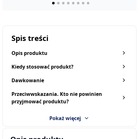
Spis treści
Opis produktu
Kiedy stosować produkt?
Dawkowanie
Przeciwwskazania. Kto nie powinien
Asecurin Junior, proszek
Asecurin baby, krople, 10
przyjmować produktu?
w saszetkach, 2,6 g, 10
ml
szt.
21,39 zł
27,79 zł
Pokaż więcej