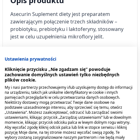
Opis produktu
Asecurin Suplement diety jest preparatem
zawierającym połączenie trzech składników –
probiotyku, prebiotyku i laktoferyny, stosowany
jest w celu uzupełnienia mikroflory jelit.
Kiedy stosować produkt?
Ustawienia prywatności
Suplement diety Asecurin zawiera dwa szczepy
Kliknięcie przycisku „Nie zgadzam się” powoduje
bakterii probiotycznych z rodzaju
Lactobacillus
,
zachowanie domyślnych ustawień tylko niezbędnych
plików cookie.
prebiotyk (inulinę) i laktoferynę z mleka. Jest
My i nasi partnerzy przechowujemy i/lub uzyskujemy dostęp do informacji
zalecany w celu uzupełnienia i odbudowy
na urządzeniu, takich jak unikalne identyfikatory w cookie i innych
mikroflory jelitowej w czasie i po leczeniu
pamięciach przeglądarki w celu przetwarzania danych osobowych.
Niektórzy dostawcy mogą przetwarzać Twoje dane osobowe na
antybiotykami.
podstawie uzasadnionego interesu, aby sprzeciwić się temu, otwórz
„Ustawienia”. Możesz zaakceptować, odrzucić lub zarządzać swoimi
ustawieniami, klikając przycisk „Zarządzaj ustawieniami” lub w dowolnym
Dawkowanie
momencie, klikając przycisk odcisku palca w lewym dolnym rogu witryny.
Aby wycofać zgodę kliknij odcisk palca lub link w stopce serwisu i kliknij
pozycję Moje dane, na tej stronie możesz wycofać swoją zgodę. Te
Zalecane spożycie:
wybory zostaną zasygnalizowane naszym partnerom i nie będą miały