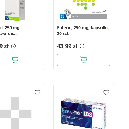
ol, 250 mg,
Enterol, 250 mg, kapsułki,
twarde,
20 szt
),Delf,Grecja, 20 szt
9 zł
43,99 zł