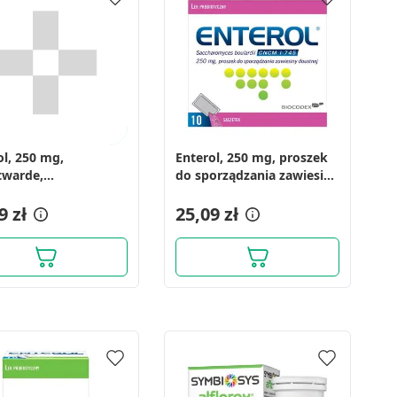
ol, 250 mg,
Enterol, 250 mg, proszek
twarde,
do sporządzania zawiesiny
),InPh,Bulgaria, 18
doustnej, 10 saszetek
9 zł
25,09 zł