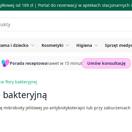
łkowej od 169 zł |
Portal do rezerwacji w aptekach stacjonarnych
ama i dziecko
Kosmetyki
Higiena
Sprzęt medy
ie
 submenu for Suplementy
Toggle submenu for Mama i dziecko
Toggle submenu for Kosmetyki
Toggle submenu for
Porada receptowa
nawet w 15 minut
Umów konsultację
e flory bakteryjnej
ę bakteryjną
mikrobioty jelitowej po antybiotykoterapii lub przy zaburzeniach tr