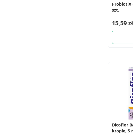
ProbiotiX 
szt.
15,59 zł
Dicoflor B
krople, 5 