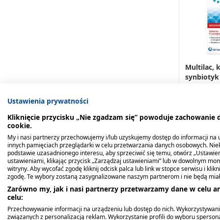
Multilac, 
synbiotyk
+prebiotyk
34,49 zł
Ustawienia prywatności
Kliknięcie przycisku „Nie zgadzam się” powoduje zachowanie
cookie.
My i nasi partnerzy przechowujemy i/lub uzyskujemy dostęp do informacji na ur
innych pamięciach przeglądarki w celu przetwarzania danych osobowych. Ni
podstawie uzasadnionego interesu, aby sprzeciwić się temu, otwórz „Ustawie
ustawieniami, klikając przycisk „Zarządzaj ustawieniami” lub w dowolnym mom
witryny. Aby wycofać zgodę kliknij odcisk palca lub link w stopce serwisu i kli
zgodę. Te wybory zostaną zasygnalizowane naszym partnerom i nie będą mia
Zarówno my, jak i nasi partnerzy przetwarzamy dane w celu an
celu:
Przechowywanie informacji na urządzeniu lub dostęp do nich. Wykorzystywani
związanych z personalizacją reklam. Wykorzystanie profili do wyboru spersona