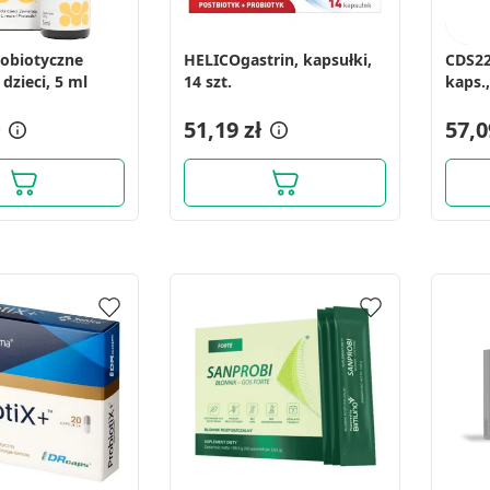
robiotyczne
HELICOgastrin, kapsułki,
CDS22
ych z różnych źródeł
 dzieci, 5 ml
14 szt.
kaps.,
51,19 zł
57,0
informacji