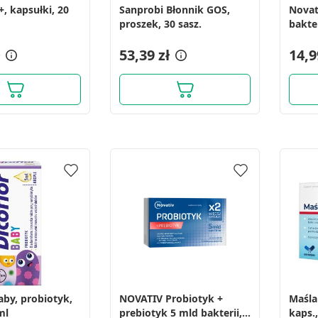
+, kapsułki, 20
Sanprobi Błonnik GOS,
Novat
proszek, 30 sasz.
bakter
sztuk
53,39 zł
14,9
aby, probiotyk,
NOVATIV Probiotyk +
Maśla
ml
prebiotyk 5 mld bakterii,
kaps.,