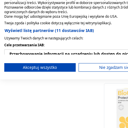
personalizacji treści. Wykorzystywanie profili w doborze spersonalizowanych t
Poznawanie odbiorców dzięki statystyce lub kombinacji danych z różnych źró
ograniczonych danych do wyboru treści.
Dane mogą być udostępniane poza Unię Europejską i wysyłane do USA.
Twoja zgoda i polityka cookie dotyczą wyłącznie tej witryny/aplikacji.
Multilac, 
Wyświetl listę partnerów (11 dostawców IAB)
synbiotyk
Używamy Twoich danych w następujących celach:
+prebiotyk
19,19 zł
Cele przetwarzania IAB:
Przechowywanie informacji na urządzeniu lub dostęp do ni
Wykorzystywanie ograniczonych danych do wyboru reklam
Akceptuj wszystko
Nie zgadzam si
Tworzenie profili w celu spersonalizowanych reklam
Wykorzystanie profili do wyboru spersonalizowanych rekl
Tworzenie profili w celu personalizacji treści
Wykorzystywanie profili w celu doboru spersonalizowanych 
Pomiar efektywności reklam