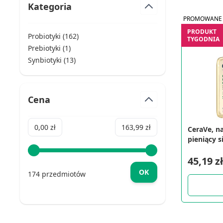
Kategoria
PROMOWANE
PRODUKT
Probiotyki (
162
)
TYGODNIA
products available
Prebiotyki (
1
)
products available
Synbiotyki (
13
)
products available
Cena
Minimum value
Maximum value
0,00 zł
163,99 zł
CeraVe, n
pieniący s
mycia, 23
45,19 zł
OK
174 przedmiotów