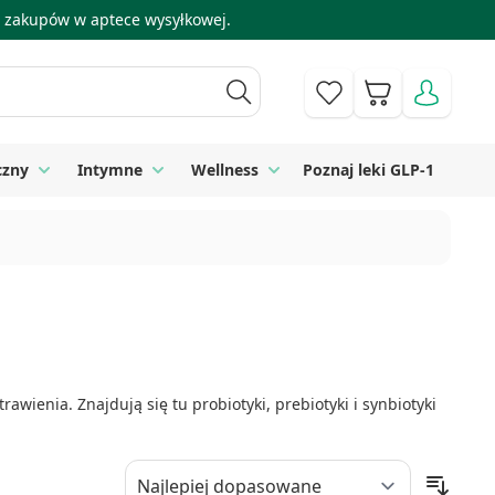
 i zakupów w aptece wysyłkowej.
Koszyk
czny
Intymne
Wellness
Poznaj leki GLP-1
 Higiena
Toggle submenu for Sprzęt medyczny
Toggle submenu for Intymne
Toggle submenu for Wellness
awienia. Znajdują się tu probiotyki, prebiotyki i synbiotyki