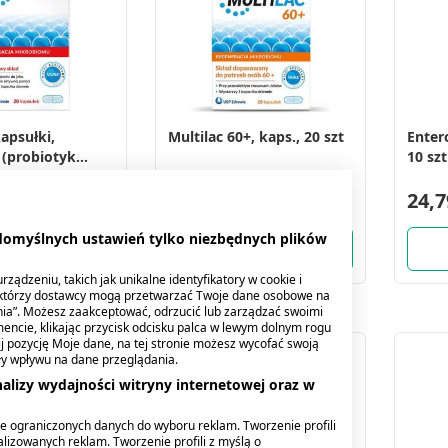
kapsułki,
Multilac 60+, kaps., 20 szt
Enter
 (probiotyk
10 szt
), 20 szt.
34,49 zł
24,7
 domyślnych ustawień tylko niezbędnych plików
ządzeniu, takich jak unikalne identyfikatory w cookie i
ektórzy dostawcy mogą przetwarzać Twoje dane osobowe na
nia”. Możesz zaakceptować, odrzucić lub zarządzać swoimi
encie, klikając przycisk odcisku palca w lewym dolnym rogu
knij pozycję Moje dane, na tej stronie możesz wycofać swoją
ły wpływu na dane przeglądania.
alizy wydajności witryny internetowej oraz w
e ograniczonych danych do wyboru reklam. Tworzenie profili
lizowanych reklam. Tworzenie profili z myślą o