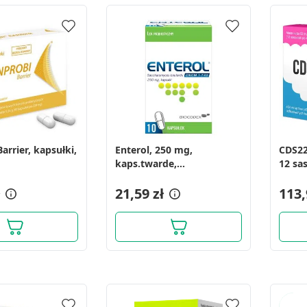
arrier, kapsułki,
Enterol, 250 mg,
CDS22
kaps.twarde,
12 sa
(i.rów),MDZ,Grecja,10 szt
21,59 zł
113,