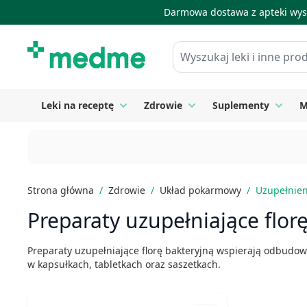
Darmowa dostawa z apteki wysy
Skip to Content
Wyszukaj leki i inne produkty
Leki na receptę
Zdrowie
Suplementy
M
Toggle submenu for Leki na receptę
Toggle submenu for Zdrow
Toggle
Strona główna
/
Zdrowie
/
Układ pokarmowy
/
Uzupełnieni
Preparaty uzupełniające flor
Preparaty uzupełniające florę bakteryjną wspierają odbudowę 
w kapsułkach, tabletkach oraz saszetkach.