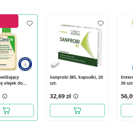
awilżający
Sanprobi IBS, kapsułki, 20
Enter
ię olejek do
szt.
30 szt
6 ml
32,69 zł
56,0