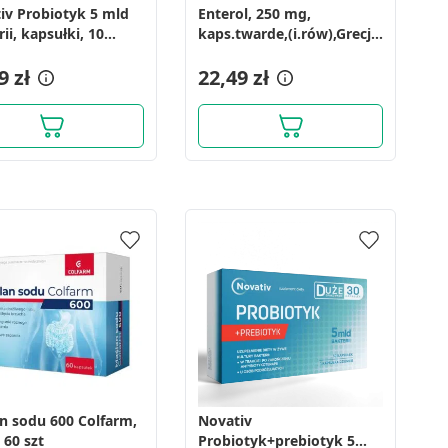
iv Probiotyk 5 mld
Enterol, 250 mg,
ii, kapsułki, 10
kaps.twarde,(i.rów),Grecja,
10 szt
9 zł
22,49 zł
n sodu 600 Colfarm,
Novativ
 60 szt
Probiotyk+prebiotyk 5