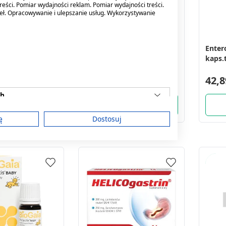
reści. Pomiar wydajności reklam. Pomiar wydajności treści.
deł. Opracowywanie i ulepszanie usług. Wykorzystywanie
kapsułki,
Dicoflor Forte, kaps., 20
Enter
 (probiotyk
szt
kaps.
), 10 szt.
(i.rów
42,89 zł
42,8
ch
ę
Dostosuj
am
treści