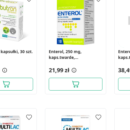
 kapsułki, 30 szt.
Enterol, 250 mg,
Enter
kaps.twarde,
kaps.
(i.rów),Delf,Grecja, 10 szt
(i.row
21,99 zł
szt
38,4