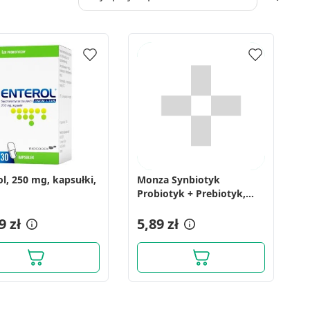
ol, 250 mg, kapsułki,
Monza Synbiotyk
Probiotyk + Prebiotyk,
kaps., 20 szt
9 zł
5,89 zł