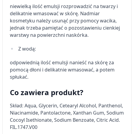
Rozumienie odbiorców dzięki statystyce lub
kombinacji danych z różnych źródeł
niewielką ilość emulsji rozprowadzić na twarzy i
delikatnie wmasować w skórę. Nadmiar
Rozwój i ulepszanie usług
kosmetyku należy usunąć przy pomocy wacika,
jednak trzeba pamiętać o pozostawieniu cienkiej
Wykorzystywanie ograniczonych danych do
warstwy na powierzchni naskórka.
wyboru treści
Funkcje specjalne IAB:
Z wodą:
Użycie dokładnych danych
geolokalizacyjnych
odpowiednią ilość emulsji nanieść na skórę za
pomocą dłoni i delikatnie wmasować, a potem
Identyfikowanie urządzeń na podstawie
spłukać.
aktywnie żądanych informacji
Cele przetwarzania inne niż IAB:
Co zawiera produkt?
Niezbędne
Skład:
Aqua, Glycerin, Cetearyl Alcohol, Panthenol,
Wydajność (Performance)
Niacinamide, Pantolactone, Xanthan Gum, Sodium
Cocoyl Isethionate, Sodium Benzoate, Citric Acid.
Reklama / śledzenie
FIL.1747.V00