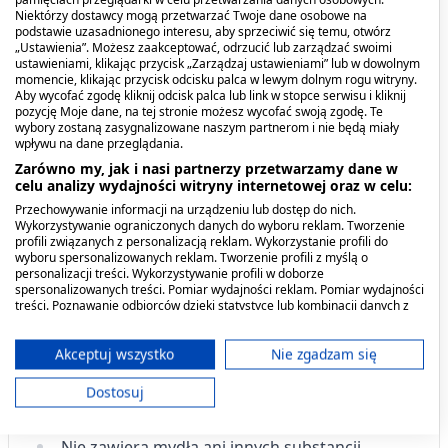
Opis produktu
Niektórzy dostawcy mogą przetwarzać Twoje dane osobowe na
podstawie uzasadnionego interesu, aby sprzeciwić się temu, otwórz
„Ustawienia”. Możesz zaakceptować, odrzucić lub zarządzać swoimi
Cetaphil EM Emulsja micelarna do mycia.
ustawieniami, klikając przycisk „Zarządzaj ustawieniami” lub w dowolnym
Kremowa formuła emulsji micelarnej zapewnia
momencie, klikając przycisk odcisku palca w lewym dolnym rogu witryny.
Aby wycofać zgodę kliknij odcisk palca lub link w stopce serwisu i kliknij
ciągłe nawilżenie, dla ochrony przed
pozycję Moje dane, na tej stronie możesz wycofać swoją zgodę. Te
wysuszeniem. Delikatnie, ale skutecznie usuwa
wybory zostaną zasygnalizowane naszym partnerom i nie będą miały
wpływu na dane przeglądania.
brud, makijaż i zanieczyszczenia.
Formuła z
Zarówno my, jak i nasi partnerzy przetwarzamy dane w
wykorzystaniem naukowo opracowanej mieszanki
celu analizy wydajności witryny internetowej oraz w celu:
niacynamidu (witamina B3), pantenolu
Przechowywanie informacji na urządzeniu lub dostęp do nich.
(prowitamina B5) i nawilżającej gliceryny w jednej
Wykorzystywanie ograniczonych danych do wyboru reklam. Tworzenie
recepturze dla skutecznej pielęgnacji skóry
profili związanych z personalizacją reklam. Wykorzystanie profili do
wyboru spersonalizowanych reklam. Tworzenie profili z myślą o
wrażliwej.
personalizacji treści. Wykorzystywanie profili w doborze
spersonalizowanych treści. Pomiar wydajności reklam. Pomiar wydajności
treści. Poznawanie odbiorców dzięki statystyce lub kombinacji danych z
Testowana dermatologicznie.
różnych źródeł. Opracowywanie i ulepszanie usług. Wykorzystywanie
ograniczonych danych do wyboru treści.
Skuteczność potwierdzona klinicznie.
Dane mogą być udostępniane poza Unię Europejską i wysyłane do USA.
Akceptuj wszystko
Nie zgadzam się
Twoja zgoda i polityka cookie dotyczą wyłącznie tej witryny/aplikacji.
Może być również stosowana u dzieci od
Dostosuj
Wyświetl listę partnerów (11 dostawców IAB)
pierwszego dnia życia.
Używamy Twoich danych w następujących celach:
Nie zawiera mydła ani innych substancji