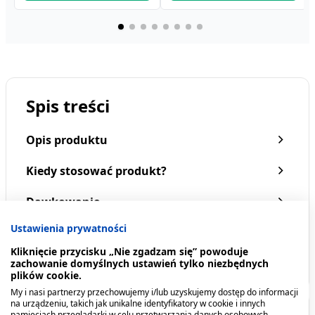
Spis treści
Opis produktu
Kiedy stosować produkt?
Dawkowanie
Ustawienia prywatności
Co zawiera produkt?
Cetaphil, lekka pianka do
Cetaphil, nawilżający
mycia twarzy, 236 ml
krem do ciała, 453 g
Kliknięcie przycisku „Nie zgadzam się” powoduje
zachowanie domyślnych ustawień tylko niezbędnych
Pokaż więcej
plików cookie.
48,29 zł
92,49 zł
My i nasi partnerzy przechowujemy i/lub uzyskujemy dostęp do informacji
na urządzeniu, takich jak unikalne identyfikatory w cookie i innych
pamięciach przeglądarki w celu przetwarzania danych osobowych.