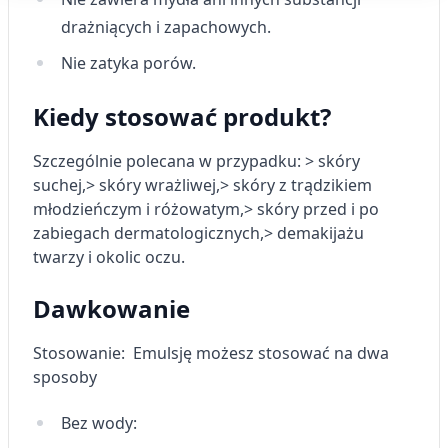
Cele przetwarzania IAB:
drażniących i zapachowych.
Przechowywanie informacji na urządzeniu
lub dostęp do nich
Nie zatyka porów.
Wykorzystywanie ograniczonych danych do
Kiedy stosować produkt?
wyboru reklam
Tworzenie profili w celu
Szczególnie polecana w przypadku:
> skóry
spersonalizowanych reklam
suchej,
> skóry wrażliwej,
> skóry z trądzikiem
młodzieńczym i różowatym,
> skóry przed i po
Wykorzystanie profili do wyboru
spersonalizowanych reklam
zabiegach dermatologicznych,
> demakijażu
twarzy i okolic oczu.
Tworzenie profili w celu personalizacji treści
Dawkowanie
Wykorzystywanie profili w celu doboru
spersonalizowanych treści
Stosowanie: Emulsję możesz stosować na dwa
Pomiar efektywności reklam
sposoby
Pomiar efektywności treści
Bez wody: