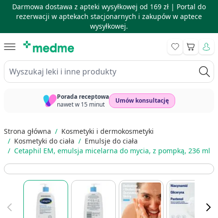
Darmowa dostawa z apteki wysyłkowej od 169 zł |
Portal do
rezerwacji w aptekach stacjonarnych i zakupów w aptece
wysyłkowej.
Skip to Content
Koszyk
Wyszukaj leki i inne produkty
Porada receptowa
Umów konsultację
nawet w 15 minut
Strona główna
/
Kosmetyki i dermokosmetyki
/
Kosmetyki do ciała
/
Emulsje do ciała
/
Cetaphil EM, emulsja micelarna do mycia, z pompką, 236 ml