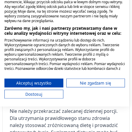
piękną skórę.
momencie, klikając przycisk odcisku palca w lewym dolnym rogu witryny.
Aby wycofać zgodę kliknij odcisk palca lub link w stopce serwisu i kliknij
pozycję Moje dane, na tej stronie możesz wycofać swoją zgodę. Te
Kiedy stosować produkt?
wybory zostaną zasygnalizowane naszym partnerom i nie będą miały
wpływu na dane przeglądania.
Zarówno my, jak i nasi partnerzy przetwarzamy dane w
Uzupełnienie codziennej diety w cynk.
celu analizy wydajności witryny internetowej oraz w celu:
Przechowywanie informacji na urządzeniu lub dostęp do nich.
Dawkowanie
Wykorzystywanie ograniczonych danych do wyboru reklam. Tworzenie
profili związanych z personalizacją reklam. Wykorzystanie profili do
wyboru spersonalizowanych reklam. Tworzenie profili z myślą o
Zalecana porcja do spożycia: 1 tabletka dziennie
personalizacji treści. Wykorzystywanie profili w doborze
po posiłku.
spersonalizowanych treści. Pomiar wydajności reklam. Pomiar wydajności
treści. Poznawanie odbiorców dzięki statystyce lub kombinacji danych z
różnych źródeł. Opracowywanie i ulepszanie usług. Wykorzystywanie
Przeciwwskazania. Kto nie
ograniczonych danych do wyboru treści.
Dane mogą być udostępniane poza Unię Europejską i wysyłane do USA.
Akceptuj wszystko
Nie zgadzam się
powinien przyjmować
Twoja zgoda i polityka cookie dotyczą wyłącznie tej witryny/aplikacji.
Dostosuj
produktu?
Wyświetl listę partnerów (11 dostawców IAB)
Używamy Twoich danych w następujących celach:
Nie należy przekraczać zalecanej dziennej porcji.
Cele przetwarzania IAB:
Dla utrzymania prawidłowego stanu zdrowia
Przechowywanie informacji na urządzeniu
należy stosować zróżnicowaną dietę i prowadzić
lub dostęp do nich