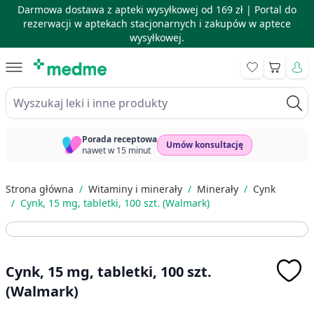
Darmowa dostawa z apteki wysyłkowej od 169 zł |
Portal do
rezerwacji w aptekach stacjonarnych i zakupów w aptece
wysyłkowej.
Skip to Content
Koszyk
Wyszukaj leki i inne produkty
Porada receptowa
Umów konsultację
nawet w 15 minut
Strona główna
/
Witaminy i minerały
/
Minerały
/
Cynk
/
Cynk, 15 mg, tabletki, 100 szt. (Walmark)
Cynk, 15 mg, tabletki, 100 szt.
(Walmark)