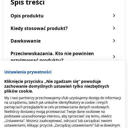
Spis treści
Opis produktu
Kiedy stosować produkt?
Dawkowanie
Przeciwwskazania. Kto nie powinien
przyjmować produktu?
Ustawienia prywatności
Pokaż więcej
Kliknięcie przycisku „Nie zgadzam się” powoduje
zachowanie domyślnych ustawień tylko niezbędnych
plików cookie.
Opis produktu
My i nasi partnerzy przechowujemy i/lub uzyskujemy dostęp do informacji
na urządzeniu, takich jak unikalne identyfikatory w cookie i innych
pamięciach przeglądarki w celu przetwarzania danych osobowych.
Suplement diety zawierający w swoim składzie
Niektórzy dostawcy mogą przetwarzać Twoje dane osobowe na
cynk pochodzący z organicznego źródła pomaga
podstawie uzasadnionego interesu, aby sprzeciwić się temu, otwórz
„Ustawienia”. Możesz zaakceptować, odrzucić lub zarządzać swoimi
zachować zdrowe kości, paznokcie, włosy oraz
ustawieniami, klikając przycisk „Zarządzaj ustawieniami” lub w dowolnym