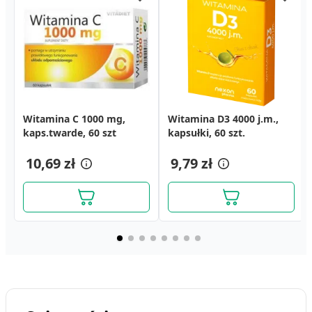
Witamina C 1000 mg,
Selen + cynk z
Calcium Teva, tabletki
Witamina D3 4000 j.m.,
Cynk Chelat Organiczny,
Artresan Optima,
kaps.twarde, 60 szt
witaminami, tabletki, 30
musujące, 14 szt.
kapsułki, 60 szt.
tabl., 120 szt
kapsułki, 90 szt.
szt.
6,69 zł
51,29 zł
10,69 zł
13,49 zł
9,79 zł
34,39 zł