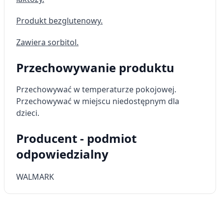
Wykorzystywanie ograniczonych danych do
Produkt bezglutenowy.
wyboru treści
Funkcje specjalne IAB:
Zawiera sorbitol.
Użycie dokładnych danych
geolokalizacyjnych
Przechowywanie produktu
Identyfikowanie urządzeń na podstawie
Przechowywać w temperaturze pokojowej.
aktywnie żądanych informacji
Przechowywać w miejscu niedostępnym dla
Cele przetwarzania inne niż IAB:
dzieci.
Niezbędne
Producent - podmiot
Wydajność (Performance)
odpowiedzialny
Reklama / śledzenie
WALMARK