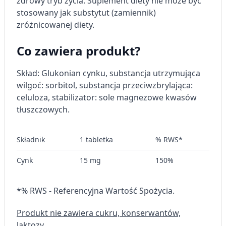
zdrowy tryb życia. Suplement diety nie może być
Wykorzystywanie ograniczonych danych do
stosowany jak substytut (zamiennik)
wyboru reklam
zróżnicowanej diety.
Tworzenie profili w celu
Co zawiera produkt?
spersonalizowanych reklam
Wykorzystanie profili do wyboru
Skład: Glukonian cynku, substancja utrzymująca
spersonalizowanych reklam
wilgoć: sorbitol, substancja przeciwzbrylająca:
celuloza, stabilizator: sole magnezowe kwasów
Tworzenie profili w celu personalizacji treści
tłuszczowych.
Wykorzystywanie profili w celu doboru
spersonalizowanych treści
Składnik
1 tabletka
% RWS*
Pomiar efektywności reklam
Cynk
15 mg
150%
Pomiar efektywności treści
Rozumienie odbiorców dzięki statystyce lub
*% RWS - Referencyjna Wartość Spożycia.
kombinacji danych z różnych źródeł
Produkt nie zawiera cukru, konserwantów,
Rozwój i ulepszanie usług
laktozy.