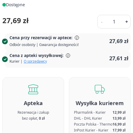
Dostępne
Ilość
27,69 zł
-
+
Cena przy rezerwacji w aptece:
27,69 zł
Odbiór osobisty | Gwarancja dostępności!
Cena z apteki wysyłkowej:
27,61 zł
Kurier |
O sprzedawcy
Apteka
Wysyłka kurierem
Rezerwacja i zakup
Pharmalink - Kurier
12,99 zł
bez opłat,
0 zł
DHL - DHL Kurier
13,99 zł
Poczta Polska - Thermo
16,99 zł
InPost Kurier - Kurier
17,99 zł