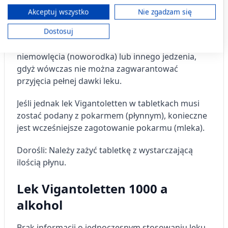
ograniczonych danych do wyboru treści.
podczas posiłku.
Dane mogą być udostępniane poza Unię Europejską i wysyłane do USA.
Akceptuj wszystko
Nie zgadzam się
Twoja zgoda i polityka cookie dotyczą wyłącznie tej witryny/aplikacji.
Dostosuj
Nie zaleca się dodawania tak sporządzonej
Wyświetl listę partnerów (11 dostawców IAB)
zawiesiny wodnej do zawartości butelki
Używamy Twoich danych w następujących celach:
niemowlęcia (noworodka) lub innego jedzenia,
Cele przetwarzania IAB:
gdyż wówczas nie można zagwarantować
Przechowywanie informacji na urządzeniu
przyjęcia pełnej dawki leku.
lub dostęp do nich
Jeśli jednak lek Vigantoletten w tabletkach musi
Wykorzystywanie ograniczonych danych do
zostać podany z pokarmem (płynnym), konieczne
wyboru reklam
jest wcześniejsze zagotowanie pokarmu (mleka).
Tworzenie profili w celu
spersonalizowanych reklam
Dorośli: Należy zażyć tabletkę z wystarczającą
ilością płynu.
Wykorzystanie profili do wyboru
spersonalizowanych reklam
Lek Vigantoletten 1000 a
Tworzenie profili w celu personalizacji treści
alkohol
Wykorzystywanie profili w celu doboru
spersonalizowanych treści
Brak informacji o jednoczesnym stosowaniu leku