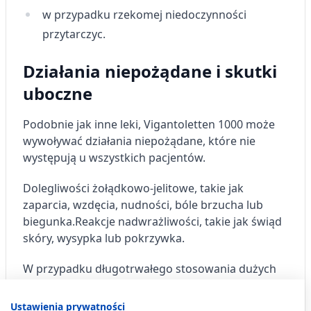
w przypadku rzekomej niedoczynności
przytarczyc.
Działania niepożądane i skutki
uboczne
Podobnie jak inne leki, Vigantoletten 1000 może
wywoływać działania niepożądane, które nie
występują u wszystkich pacjentów.
Dolegliwości żołądkowo-jelitowe, takie jak
zaparcia, wzdęcia, nudności, bóle brzucha lub
biegunka.
Reakcje nadwrażliwości, takie jak świąd
skóry, wysypka lub pokrzywka.
W przypadku długotrwałego stosowania dużych
dawek występuje hiperkalcemia (zbyt duże
stężenie wapnia we krwi) i hiperkalcynuria
Ustawienia prywatności