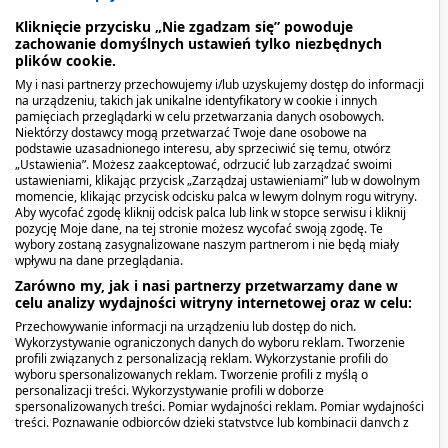
(nadmierne wydalanie wapnia z moczem). W
Kliknięcie przycisku „Nie zgadzam się” powoduje
pojedynczych przypadkach opisywano zejścia
zachowanie domyślnych ustawień tylko niezbędnych
śmiertelne.
plików cookie.
My i nasi partnerzy przechowujemy i/lub uzyskujemy dostęp do informacji
na urządzeniu, takich jak unikalne identyfikatory w cookie i innych
Jeśli wystąpią jakiekolwiek objawy niepożądane, w
pamięciach przeglądarki w celu przetwarzania danych osobowych.
tym wszelkie możliwe objawy niepożądane
Niektórzy dostawcy mogą przetwarzać Twoje dane osobowe na
podstawie uzasadnionego interesu, aby sprzeciwić się temu, otwórz
niewymienione w ulotce, należy zwrócić się do
„Ustawienia”. Możesz zaakceptować, odrzucić lub zarządzać swoimi
lekarza.
ustawieniami, klikając przycisk „Zarządzaj ustawieniami” lub w dowolnym
momencie, klikając przycisk odcisku palca w lewym dolnym rogu witryny.
Aby wycofać zgodę kliknij odcisk palca lub link w stopce serwisu i kliknij
Stosowanie leku Vigantoletten
pozycję Moje dane, na tej stronie możesz wycofać swoją zgodę. Te
wybory zostaną zasygnalizowane naszym partnerom i nie będą miały
1000 z jedzeniem i piciem
wpływu na dane przeglądania.
Zarówno my, jak i nasi partnerzy przetwarzamy dane w
celu analizy wydajności witryny internetowej oraz w celu:
Należy poinformować lekarza, jeśli jest podawany
pokarm z dodatkiem witaminy D.
Przechowywanie informacji na urządzeniu lub dostęp do nich.
Wykorzystywanie ograniczonych danych do wyboru reklam. Tworzenie
profili związanych z personalizacją reklam. Wykorzystanie profili do
Noworodki, niemowlęta i małe dzieci: Należy
wyboru spersonalizowanych reklam. Tworzenie profili z myślą o
personalizacji treści. Wykorzystywanie profili w doborze
rozpuścić pół tabletki leku Vigantoletten 1000 w
spersonalizowanych treści. Pomiar wydajności reklam. Pomiar wydajności
wodzie na łyżeczce (do herbaty) i podać zawiesinę
treści. Poznawanie odbiorców dzięki statystyce lub kombinacji danych z
różnych źródeł. Opracowywanie i ulepszanie usług. Wykorzystywanie
wodną dziecku bezpośrednio do ust, najlepiej