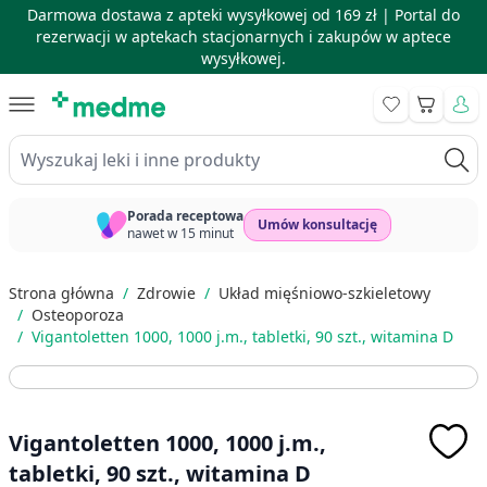
Darmowa dostawa z apteki wysyłkowej od 169 zł |
Portal do
rezerwacji w aptekach stacjonarnych i zakupów w aptece
wysyłkowej.
Skip to Content
Koszyk
Wyszukaj leki i inne produkty
Porada receptowa
Umów konsultację
nawet w 15 minut
Strona główna
/
Zdrowie
/
Układ mięśniowo-szkieletowy
/
Osteoporoza
/
Vigantoletten 1000, 1000 j.m., tabletki, 90 szt., witamina D
Vigantoletten 1000, 1000 j.m.,
tabletki, 90 szt., witamina D