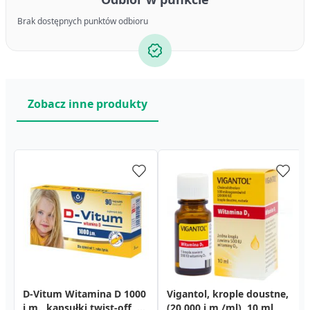
Brak dostępnych punktów odbioru
Zobacz inne produkty
D-Vitum Witamina D 1000
Vigantol, krople doustne,
j.m., kapsułki twist-off, 90
(20.000 j.m./ml), 10 ml