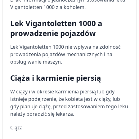
Vigantoletten 1000 z alkoholem.
Pomiar efektywności reklam
Lek Vigantoletten 1000 a
Pomiar efektywności treści
prowadzenie pojazdów
Rozumienie odbiorców dzięki statystyce lub
kombinacji danych z różnych źródeł
Lek Vigantoletten 1000 nie wpływa na zdolność
prowadzenia pojazdów mechanicznych i na
Rozwój i ulepszanie usług
obsługiwanie maszyn.
Wykorzystywanie ograniczonych danych do
wyboru treści
Ciąża i karmienie piersią
Funkcje specjalne IAB:
W ciąży i w okresie karmienia piersią lub gdy
Użycie dokładnych danych
geolokalizacyjnych
istnieje podejrzenie, że kobieta jest w ciąży, lub
gdy planuje ciążę, przed zastosowaniem tego leku
Identyfikowanie urządzeń na podstawie
należy poradzić się lekarza.
aktywnie żądanych informacji
Cele przetwarzania inne niż IAB:
Ciąża
Niezbędne