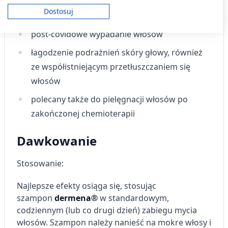
Twoja zgoda i polityka cookie dotyczą wyłącznie tej witryny/aplikacji.
Dostosuj
osłabione i nadmiernie wypadające włosy
Wyświetl listę partnerów (11 dostawców IAB)
Używamy Twoich danych w następujących celach:
post-covidowe wypadanie włosów
Cele przetwarzania IAB:
łagodzenie podrażnień skóry głowy, również
Przechowywanie informacji na urządzeniu
ze współistniejącym przetłuszczaniem się
lub dostęp do nich
włosów
Wykorzystywanie ograniczonych danych do
wyboru reklam
polecany także do pielęgnacji włosów po
zakończonej chemioterapii
Tworzenie profili w celu
spersonalizowanych reklam
Dawkowanie
Wykorzystanie profili do wyboru
spersonalizowanych reklam
Stosowanie:
Tworzenie profili w celu personalizacji treści
Najlepsze efekty osiąga się, stosując
Wykorzystywanie profili w celu doboru
szampon
dermena®
w standardowym,
spersonalizowanych treści
codziennym (lub co drugi dzień) zabiegu mycia
włosów. Szampon należy nanieść na mokre włosy i
Pomiar efektywności reklam