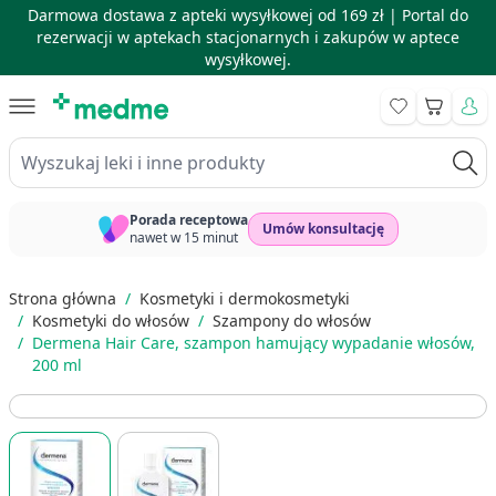
Darmowa dostawa z apteki wysyłkowej od 169 zł |
Portal do
rezerwacji w aptekach stacjonarnych i zakupów w aptece
wysyłkowej.
Skip to Content
Koszyk
Wyszukaj leki i inne produkty
Porada receptowa
Umów konsultację
nawet w 15 minut
Strona główna
/
Kosmetyki i dermokosmetyki
/
Kosmetyki do włosów
/
Szampony do włosów
/
Dermena Hair Care, szampon hamujący wypadanie włosów,
200 ml