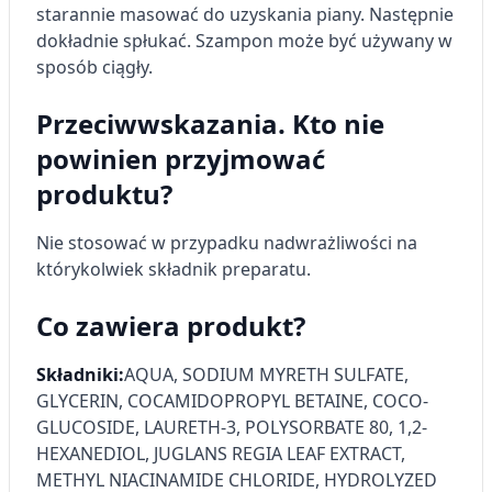
starannie masować do uzyskania piany. Następnie
dokładnie spłukać. Szampon może być używany w
Pomiar efektywności treści
sposób ciągły.
Rozumienie odbiorców dzięki statystyce lub
kombinacji danych z różnych źródeł
Przeciwwskazania. Kto nie
Rozwój i ulepszanie usług
powinien przyjmować
produktu?
Wykorzystywanie ograniczonych danych do
wyboru treści
Nie stosować w przypadku nadwrażliwości na
Funkcje specjalne IAB:
którykolwiek składnik preparatu.
Użycie dokładnych danych
geolokalizacyjnych
Co zawiera produkt?
Identyfikowanie urządzeń na podstawie
aktywnie żądanych informacji
Składniki:
AQUA, SODIUM MYRETH SULFATE,
GLYCERIN, COCAMIDOPROPYL BETAINE, COCO-
Cele przetwarzania inne niż IAB:
GLUCOSIDE, LAURETH-3, POLYSORBATE 80, 1,2-
Niezbędne
HEXANEDIOL, JUGLANS REGIA LEAF EXTRACT,
METHYL NIACINAMIDE CHLORIDE, HYDROLYZED
Wydajność (Performance)