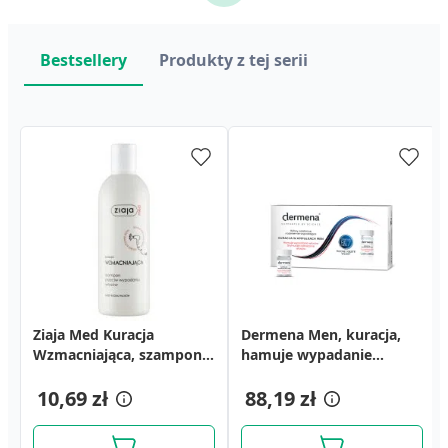
Bestsellery
Produkty z tej serii
Ziaja Med Kuracja
Dermena Men, kuracja,
Wzmacniająca, szampon
hamuje wypadanie
przeciw wypadaniu
wlosow, 5ml,15amp
włosów, 300 ml
10,69 zł
88,19 zł