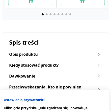
Spis treści
Opis produktu
Kiedy stosować produkt?
Dawkowanie
Przeciwwskazania. Kto nie powinien
Dermena Men, kuracja,
Dermena Hair Care,
przyjmować produktu?
hamuje wypadanie
kuracja do włosów
wlosow, 5ml,15amp
osłabionych, nadmiernie
Ustawienia prywatności
88,19 zł
wypadających, 5 ml, 15
88,19 zł
Pokaż więcej
Kliknięcie przycisku „Nie zgadzam się” powoduje
ampułek