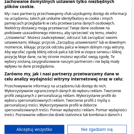
zachowanie domyślnych ustawień tylko niezbędnych
plików cookie.
Opis produktu
My i nasi partnerzy przechowujemy i/lub uzyskujemy dostęp do informacji
na urządzeniu, takich jak unikalne identyfikatory w cookie i innych
pamięciach przeglądarki w celu przetwarzania danych osobowych.
Szampon zapobiegający wypadaniu włosów
Niektórzy dostawcy mogą przetwarzać Twoje dane osobowe na
podstawie uzasadnionego interesu, aby sprzeciwić się temu, otwórz
Dermena to kosmetyk stworzony dla osób, które
„Ustawienia”. Możesz zaakceptować, odrzucić lub zarządzać swoimi
zmagają się z nadmierną utratą włosów. Formuła
ustawieniami, klikając przycisk „Zarządzaj ustawieniami” lub w dowolnym
momencie, klikając przycisk odcisku palca w lewym dolnym rogu witryny.
szamponu oparta o innowacyjne rozwiązania, w
Aby wycofać zgodę kliknij odcisk palca lub link w stopce serwisu i kliknij
tym substancję czynną zwaną molekuła Regen7
pozycję Moje dane, na tej stronie możesz wycofać swoją zgodę. Te
wybory zostaną zasygnalizowane naszym partnerom i nie będą miały
sprawia, że preparat ten nie tylko skutecznie
wpływu na dane przeglądania.
hamuje wypadanie włosów, ale również
Zarówno my, jak i nasi partnerzy przetwarzamy dane w
przyczynia się do pobudzenia ich odrastania i
celu analizy wydajności witryny internetowej oraz w celu:
regeneracji. Z tego też powodu szampon
Przechowywanie informacji na urządzeniu lub dostęp do nich.
Wykorzystywanie ograniczonych danych do wyboru reklam. Tworzenie
Dermena jest polecany osobom po przebytej
profili związanych z personalizacją reklam. Wykorzystanie profili do
chemioterapii. Najlepsze efekty są widoczne, jeżeli
wyboru spersonalizowanych reklam. Tworzenie profili z myślą o
personalizacji treści. Wykorzystywanie profili w doborze
szampon jest stosowany w codziennej pielęgnacji
spersonalizowanych treści. Pomiar wydajności reklam. Pomiar wydajności
skóry głowy.
treści. Poznawanie odbiorców dzięki statystyce lub kombinacji danych z
różnych źródeł. Opracowywanie i ulepszanie usług. Wykorzystywanie
ograniczonych danych do wyboru treści.
Kiedy stosować produkt?
Dane mogą być udostępniane poza Unię Europejską i wysyłane do USA.
Akceptuj wszystko
Nie zgadzam się