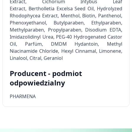
Extract
,
Cichorium Intybus Leaf
Extract
,
Bertholletia Excel­sa Seed Oil
, Hydrolyzed
Rhodophycea Extract, Menthol,
Biotin
, Panthenol,
Phenoxyethanol, Butylparaben, Ethylparaben,
Methylparaben, Pro­pylparaben, Disodium EDTA,
Imidazolidinyl Urea, PEG-40 Hydrogenated Castor
Oil, Parfüm, DMDM Hydantoin, Methyl
Niacinamide Chloride, Hexyl Cinnamal, Limonene,
Linalool, Citral, Geraniol
Producent - podmiot
odpowiedzialny
PHARMENA