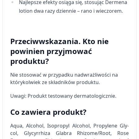
wyboru treści
Najlepsze efekty osiąga się, stosując
Dermena
lotion
dwa razy dziennie – rano i wieczorem.
Funkcje specjalne IAB:
Użycie dokładnych danych
geolokalizacyjnych
Identyfikowanie urządzeń na podstawie
Przeciwwskazania. Kto nie
aktywnie żądanych informacji
powinien przyjmować
Cele przetwarzania inne niż IAB:
produktu?
Niezbędne
Nie stosować w przypadku nadwrażliwości na
Wydajność (Performance)
którykolwiek ze składników produktu.
Reklama / śledzenie
Uwagi: Produkt testowany dermatologicznie.
Co zawiera produkt?
Aqua, Alcohol, Isopropyl Alcohol, Propylene Gly­
col,
Glycyrrhiza Glabra Rhizome/Root
,
Rose