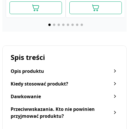
Spis treści
Opis produktu
Kiedy stosować produkt?
Dawkowanie
Przeciwwskazania. Kto nie powinien
Dermena Men, kuracja,
Dermena Hair Care,
przyjmować produktu?
hamuje wypadanie
kuracja do włosów
wlosow, 5ml,15amp
osłabionych, nadmiernie
88,19 zł
wypadających, 5 ml, 15
88,19 zł