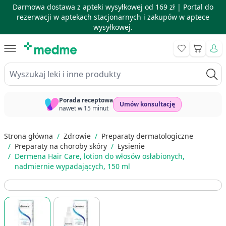
Darmowa dostawa z apteki wysyłkowej od 169 zł |
Portal do
rezerwacji w aptekach stacjonarnych i zakupów w aptece
wysyłkowej.
Skip to Content
Koszyk
Wyszukaj leki i inne produkty
Porada receptowa
Umów konsultację
nawet w 15 minut
Strona główna
/
Zdrowie
/
Preparaty dermatologiczne
/
Preparaty na choroby skóry
/
Łysienie
/
Dermena Hair Care, lotion do włosów osłabionych,
nadmiernie wypadających, 150 ml