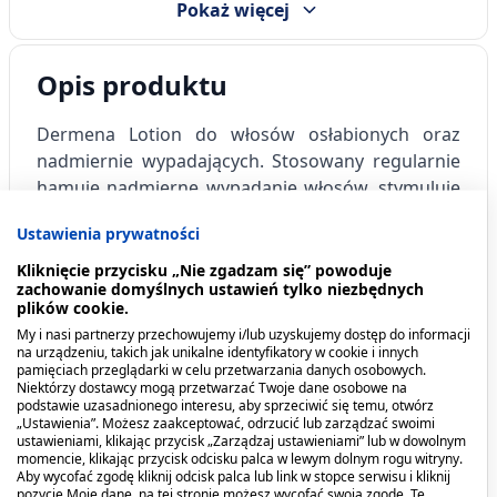
Pokaż więcej
ampułek
Opis produktu
Dermena Lotion do włosów osłabionych oraz
nadmiernie wypadających. Stosowany regularnie
hamuje nadmierne wypadanie włosów, stymuluje
odrastanie i wzmacnia włosy. Łagodzi
Ustawienia prywatności
podrażnienia skóry głowy, wyraźnie odżywia i
nawilża włosy. Sprawia, że włosy są wyraźnie
Kliknięcie przycisku „Nie zgadzam się” powoduje
zachowanie domyślnych ustawień tylko niezbędnych
gęstsze.
plików cookie.
My i nasi partnerzy przechowujemy i/lub uzyskujemy dostęp do informacji
na urządzeniu, takich jak unikalne identyfikatory w cookie i innych
pamięciach przeglądarki w celu przetwarzania danych osobowych.
Niektórzy dostawcy mogą przetwarzać Twoje dane osobowe na
Kiedy stosować produkt?
podstawie uzasadnionego interesu, aby sprzeciwić się temu, otwórz
„Ustawienia”. Możesz zaakceptować, odrzucić lub zarządzać swoimi
ustawieniami, klikając przycisk „Zarządzaj ustawieniami” lub w dowolnym
Okresowe i przewlekłe wypadanie włosów u
momencie, klikając przycisk odcisku palca w lewym dolnym rogu witryny.
Aby wycofać zgodę kliknij odcisk palca lub link w stopce serwisu i kliknij
kobiet
pozycję Moje dane, na tej stronie możesz wycofać swoją zgodę. Te