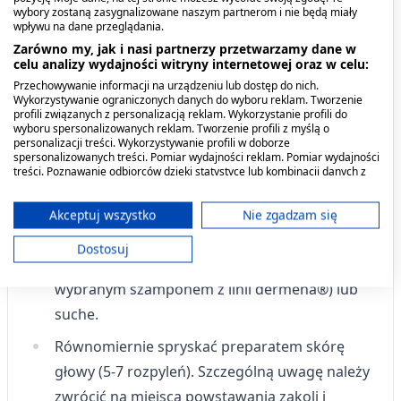
wybory zostaną zasygnalizowane naszym partnerom i nie będą miały
Przerzedzanie się włosów, również o podłożu
wpływu na dane przeglądania.
androgenowym
Zarówno my, jak i nasi partnerzy przetwarzamy dane w
celu analizy wydajności witryny internetowej oraz w celu:
Włosy zniszczone, osłabione i nadmiernie
Przechowywanie informacji na urządzeniu lub dostęp do nich.
Wykorzystywanie ograniczonych danych do wyboru reklam. Tworzenie
wypadające
profili związanych z personalizacją reklam. Wykorzystanie profili do
wyboru spersonalizowanych reklam. Tworzenie profili z myślą o
Włosy ze skłonnością do przetłuszczania się
personalizacji treści. Wykorzystywanie profili w doborze
spersonalizowanych treści. Pomiar wydajności reklam. Pomiar wydajności
treści. Poznawanie odbiorców dzięki statystyce lub kombinacji danych z
Dawkowanie
różnych źródeł. Opracowywanie i ulepszanie usług. Wykorzystywanie
ograniczonych danych do wyboru treści.
Dane mogą być udostępniane poza Unię Europejską i wysyłane do USA.
Akceptuj wszystko
Nie zgadzam się
Sposób stosowania:
Twoja zgoda i polityka cookie dotyczą wyłącznie tej witryny/aplikacji.
Dostosuj
Wyświetl listę partnerów (11 dostawców IAB)
Stosować na włosy wilgotne (po umyciu
Używamy Twoich danych w następujących celach:
wybranym szamponem z linii
dermena®
) lub
Cele przetwarzania IAB:
suche.
Przechowywanie informacji na urządzeniu
Równomiernie spryskać preparatem skórę
lub dostęp do nich
głowy (5-7 rozpyleń). Szczególną uwagę należy
Wykorzystywanie ograniczonych danych do
zwrócić na miejsca powstawania zakoli i
wyboru reklam