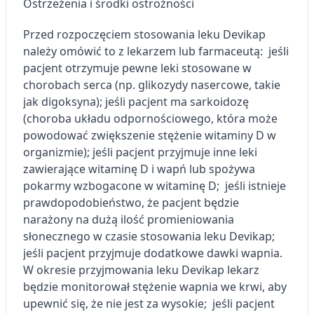
Ostrzeżenia i środki ostrożności
Wykorzystywanie ograniczonych danych do
wyboru reklam
Przed rozpoczęciem stosowania leku Devikap
Tworzenie profili w celu
należy omówić to z lekarzem lub farmaceutą: jeśli
spersonalizowanych reklam
pacjent otrzymuje pewne leki stosowane w
chorobach serca (np. glikozydy nasercowe, takie
Wykorzystanie profili do wyboru
jak digoksyna); jeśli pacjent ma sarkoidozę
spersonalizowanych reklam
(choroba układu odpornościowego, która może
Tworzenie profili w celu personalizacji treści
powodować zwiększenie stężenie witaminy D w
organizmie); jeśli pacjent przyjmuje inne leki
Wykorzystywanie profili w celu doboru
zawierające witaminę D i wapń lub spożywa
spersonalizowanych treści
pokarmy wzbogacone w witaminę D; jeśli istnieje
Pomiar efektywności reklam
prawdopodobieństwo, że pacjent będzie
narażony na dużą ilość promieniowania
Pomiar efektywności treści
słonecznego w czasie stosowania leku Devikap;
jeśli pacjent przyjmuje dodatkowe dawki wapnia.
Rozumienie odbiorców dzięki statystyce lub
W okresie przyjmowania leku Devikap lekarz
kombinacji danych z różnych źródeł
będzie monitorował stężenie wapnia we krwi, aby
Rozwój i ulepszanie usług
upewnić się, że nie jest za wysokie; jeśli pacjent