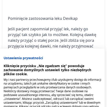
Pominięcie zastosowania leku Devikap
Jeśli pacjent zapomniał przyjąć lek, należy go
przyjąć tak szybko jak to możliwe. Kolejną dawkę
należy przyjąć o stałej porze. Jeśli zbliża się pora
przyjęcia kolejnej dawki, nie należy przyjmować
pominiętej dawki, należy przyjąć jedynie kolejną
dawkę o stałej porze. Nie należy stosować dawki
Ustawienia prywatności
podwójnej w celu uzupełnienia pominiętej dawki.
Kliknięcie przycisku „Nie zgadzam się” powoduje
zachowanie domyślnych ustawień tylko niezbędnych
plików cookie.
My i nasi partnerzy przechowujemy i/lub uzyskujemy dostęp do informacji
na urządzeniu, takich jak unikalne identyfikatory w cookie i innych
W razie jakichkolwiek dalszych wątpliwości
pamięciach przeglądarki w celu przetwarzania danych osobowych.
związanych ze stosowaniem tego leku należy
Niektórzy dostawcy mogą przetwarzać Twoje dane osobowe na
podstawie uzasadnionego interesu, aby sprzeciwić się temu, otwórz
zwrócić się do lekarza lub farmaceuty
„Ustawienia”. Możesz zaakceptować, odrzucić lub zarządzać swoimi
ustawieniami, klikając przycisk „Zarządzaj ustawieniami” lub w dowolnym
momencie, klikając przycisk odcisku palca w lewym dolnym rogu witryny.