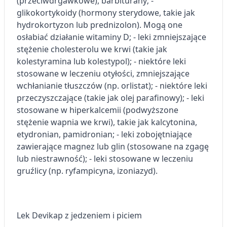
(przeciwdrgawkowe), barbiturany; -
glikokortykoidy (hormony sterydowe, takie jak
hydrokortyzon lub prednizolon). Mogą one
osłabiać działanie witaminy D; - leki zmniejszające
stężenie cholesterolu we krwi (takie jak
kolestyramina lub kolestypol); - niektóre leki
stosowane w leczeniu otyłości, zmniejszające
wchłanianie tłuszczów (np. orlistat); - niektóre leki
przeczyszczające (takie jak olej parafinowy); - leki
stosowane w hiperkalcemii (podwyższone
stężenie wapnia we krwi), takie jak kalcytonina,
etydronian, pamidronian; - leki zobojętniające
zawierające magnez lub glin (stosowane na zgagę
lub niestrawność); - leki stosowane w leczeniu
gruźlicy (np. ryfampicyna, izoniazyd).
Lek Devikap z jedzeniem i piciem