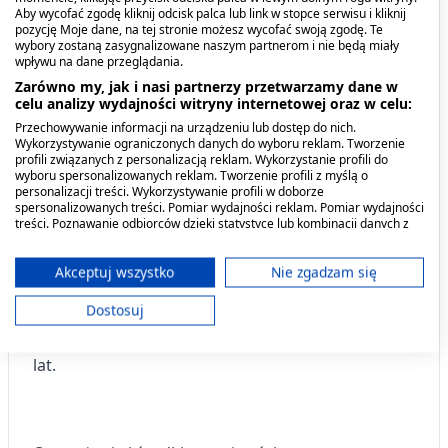
Przeciwwskazania. Kto nie
Aby wycofać zgodę kliknij odcisk palca lub link w stopce serwisu i kliknij
pozycję Moje dane, na tej stronie możesz wycofać swoją zgodę. Te
powinien przyjmować leku?
wybory zostaną zasygnalizowane naszym partnerom i nie będą miały
wpływu na dane przeglądania.
Kiedy nie stosować leku Devikap:
Zarówno my, jak i nasi partnerzy przetwarzamy dane w
celu analizy wydajności witryny internetowej oraz w celu:
- jeśli pacjent ma uczulenie na cholekolcyferol lub
Przechowywanie informacji na urządzeniu lub dostęp do nich.
Wykorzystywanie ograniczonych danych do wyboru reklam. Tworzenie
którykolwiek z pozostałych składników tego leku;
profili związanych z personalizacją reklam. Wykorzystanie profili do
- jeśli u pacjenta stwierdzono podwyższone
wyboru spersonalizowanych reklam. Tworzenie profili z myślą o
personalizacji treści. Wykorzystywanie profili w doborze
stężenie wapnia we krwi (hiperkalcemia) lub w
spersonalizowanych treści. Pomiar wydajności reklam. Pomiar wydajności
moczu (hiperkalciuria);
- jeśli pacjent ma
treści. Poznawanie odbiorców dzięki statystyce lub kombinacji danych z
różnych źródeł. Opracowywanie i ulepszanie usług. Wykorzystywanie
niewydolność nerek, kamienie w nerkach (kamica
ograniczonych danych do wyboru treści.
nerkowa) lub skłonność do powstawania kamieni
Dane mogą być udostępniane poza Unię Europejską i wysyłane do USA.
Akceptuj wszystko
Nie zgadzam się
nerkowych;
- jeśli u pacjenta stwierdzono
Twoja zgoda i polityka cookie dotyczą wyłącznie tej witryny/aplikacji.
Dostosuj
podwyższone stężenie witaminy D we krwi
Wyświetl listę partnerów (11 dostawców IAB)
(hiperwitaminoza D);
- u dzieci w wieku poniżej 11
Używamy Twoich danych w następujących celach:
lat.
Cele przetwarzania IAB:
Przechowywanie informacji na urządzeniu
lub dostęp do nich