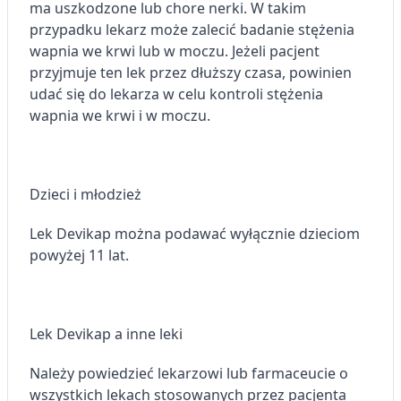
ma uszkodzone lub chore nerki. W takim
Wykorzystywanie ograniczonych danych do
przypadku lekarz może zalecić badanie stężenia
wyboru treści
wapnia we krwi lub w moczu. Jeżeli pacjent
Funkcje specjalne IAB:
przyjmuje ten lek przez dłuższy czasa, powinien
Użycie dokładnych danych
udać się do lekarza w celu kontroli stężenia
geolokalizacyjnych
wapnia we krwi i w moczu.
Identyfikowanie urządzeń na podstawie
aktywnie żądanych informacji
Cele przetwarzania inne niż IAB:
Dzieci i młodzież
Niezbędne
Lek Devikap można podawać wyłącznie dzieciom
Wydajność (Performance)
powyżej 11 lat.
Reklama / śledzenie
Lek Devikap a inne leki
Należy powiedzieć lekarzowi lub farmaceucie o
wszystkich lekach stosowanych przez pacjenta