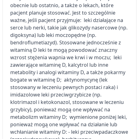
obecnie lub ostatnio, a także o lekach, które
pacjent planuje stosować. Jest to szczególnie
ważne, jeśli pacjent przyjmuje: leki działające na
serce lub nerki, takie jak glikozydy nasercowe (np.
digoksyna) lub leki moczopędne (np.
bendroflumetiazyd). Stosowane jednocześnie z
witaminą D leki te mogą powodować znaczny
wzrost stężenia wapnia we krwi i w moczu; leki
zawierające witaminę D, kalcytrol lub inne
metabolity i analogi witaminy D, a także pokarmy
bogate w witaminę D; aktynomycynę (lek
stosowany w leczeniu pewnych postaci raka) i
imidazolowe leki przeciwgrzybicze (np.
klotrimazol i ketokonazol, stosowane w leczeniu
grzybicy), ponieważ mogą one wpływać na
metabolizm witaminy D; wymienione poniżej leki,
ponieważ mogą one wpływać na działanie lub
wchłanianie witaminy D: - leki przeciwpadaczkowe