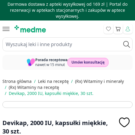
Darmowa dostawa z apteki wysyłkowej od 169 zł |
Portal do
rezerwacji w aptekach stacjonarnych i zakupów w aptece
wysyłkowej.
Skip to Content
Koszyk
Wyszukaj leki i inne produkty
Porada receptowa
Umów konsultację
nawet w 15 minut
Strona główna
/
Leki na receptę
/
(Rx) Witaminy i minerały
/
(Rx) Witaminy na receptę
/
Devikap, 2000 IU, kapsułki miękkie, 30 szt.
Devikap, 2000 IU, kapsułki miękkie,
30 szt.