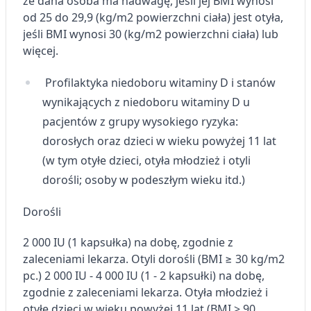
że dana osoba ma nadwagę, jeśli jej BMI wynosi
od 25 do 29,9 (kg/m2 powierzchni ciała) jest otyła,
jeśli BMI wynosi 30 (kg/m2 powierzchni ciała) lub
więcej.
Profilaktyka niedoboru witaminy D i stanów
wynikających z niedoboru witaminy D u
pacjentów z grupy wysokiego ryzyka:
dorosłych oraz dzieci w wieku powyżej 11 lat
(w tym otyłe dzieci, otyła młodzież i otyli
dorośli; osoby w podeszłym wieku itd.)
Dorośli
2 000 IU (1 kapsułka) na dobę, zgodnie z
zaleceniami lekarza.
Otyli dorośli (BMI ≥ 30 kg/m2
pc.) 2 000 IU - 4 000 IU (1 - 2 kapsułki) na dobę,
zgodnie z zaleceniami lekarza.
Otyła młodzież i
otyłe dzieci w wieku powyżej 11 lat (BMI > 90