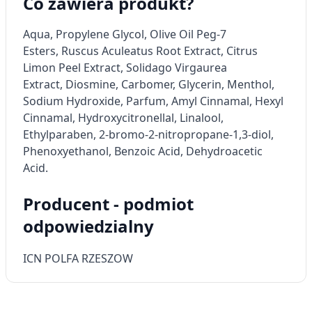
Co zawiera produkt?
spersonalizowanych treści
Aqua, Propylene Glycol,
Olive Oil Peg-7
Pomiar efektywności reklam
Esters
,
Ruscus Aculeatus Root Extract
,
Citrus
Pomiar efektywności treści
Limon Peel Extract
,
Solidago Virgaurea
Extract
,
Diosmine
, Carbomer,
Glycerin
,
Menthol
,
Rozumienie odbiorców dzięki statystyce lub
Sodium Hydroxide, Parfum, Amyl Cinnamal, Hexyl
kombinacji danych z różnych źródeł
Cinnamal, Hydroxycitronellal, Linalool,
Rozwój i ulepszanie usług
Ethylparaben, 2-bromo-2-nitropropane-1,3-diol,
Phenoxyethanol, Benzoic Acid, Dehydroacetic
Wykorzystywanie ograniczonych danych do
Acid.
wyboru treści
Funkcje specjalne IAB:
Producent - podmiot
Użycie dokładnych danych
odpowiedzialny
geolokalizacyjnych
ICN POLFA RZESZOW
Identyfikowanie urządzeń na podstawie
aktywnie żądanych informacji
Cele przetwarzania inne niż IAB: