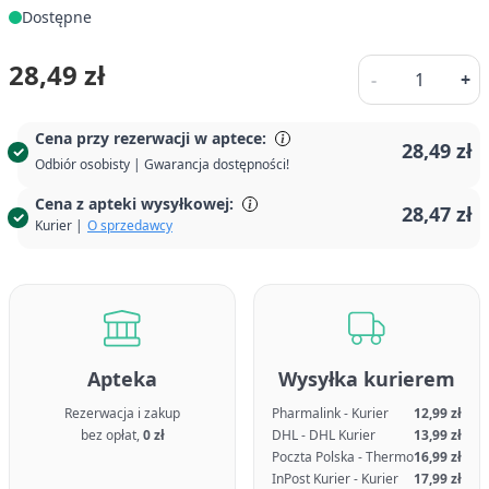
Dostępne
Ilość
28,49 zł
-
+
Cena przy rezerwacji w aptece:
28,49 zł
Odbiór osobisty | Gwarancja dostępności!
Cena z apteki wysyłkowej:
28,47 zł
Kurier |
O sprzedawcy
Apteka
Wysyłka kurierem
Rezerwacja i zakup
Pharmalink - Kurier
12,99 zł
bez opłat,
0 zł
DHL - DHL Kurier
13,99 zł
Poczta Polska - Thermo
16,99 zł
InPost Kurier - Kurier
17,99 zł