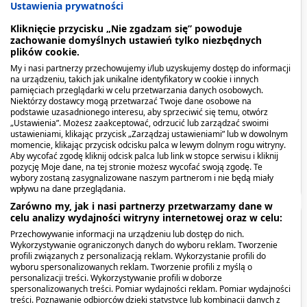
Spis treści
Ustawienia prywatności
Kliknięcie przycisku „Nie zgadzam się” powoduje
Opis produktu
zachowanie domyślnych ustawień tylko niezbędnych
plików cookie.
Kiedy stosować produkt?
My i nasi partnerzy przechowujemy i/lub uzyskujemy dostęp do informacji
na urządzeniu, takich jak unikalne identyfikatory w cookie i innych
pamięciach przeglądarki w celu przetwarzania danych osobowych.
Dawkowanie
Niektórzy dostawcy mogą przetwarzać Twoje dane osobowe na
podstawie uzasadnionego interesu, aby sprzeciwić się temu, otwórz
„Ustawienia”. Możesz zaakceptować, odrzucić lub zarządzać swoimi
Przeciwwskazania. Kto nie powinien
Diosminex Max, 1000 mg,
Diosminex Max, 1000 mg,
ustawieniami, klikając przycisk „Zarządzaj ustawieniami” lub w dowolnym
przyjmować produktu?
tabletki powlekane, 30
tabletki powlekane, 60 szt
momencie, klikając przycisk odcisku palca w lewym dolnym rogu witryny.
Aby wycofać zgodę kliknij odcisk palca lub link w stopce serwisu i kliknij
szt.
pozycję Moje dane, na tej stronie możesz wycofać swoją zgodę. Te
39,09 zł
72,79 zł
wybory zostaną zasygnalizowane naszym partnerom i nie będą miały
Pokaż więcej
wpływu na dane przeglądania.
Zarówno my, jak i nasi partnerzy przetwarzamy dane w
celu analizy wydajności witryny internetowej oraz w celu:
Opis produktu
Przechowywanie informacji na urządzeniu lub dostęp do nich.
Wykorzystywanie ograniczonych danych do wyboru reklam. Tworzenie
profili związanych z personalizacją reklam. Wykorzystanie profili do
DIOSMINEX szybka ulga dla nóg, kosmetyk w żelu.
wyboru spersonalizowanych reklam. Tworzenie profili z myślą o
personalizacji treści. Wykorzystywanie profili w doborze
spersonalizowanych treści. Pomiar wydajności reklam. Pomiar wydajności
Kiedy stosować produkt?
treści. Poznawanie odbiorców dzięki statystyce lub kombinacji danych z