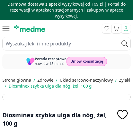
Darmowa dostawa z apteki wysyłkowej od 169 zł |
Portal do
rezerwacji w aptekach stacjonarnych i zakupów w aptece
wysyłkowej.
Skip to Content
Koszyk
Wyszukaj leki i inne produkty
Porada receptowa
Umów konsultację
nawet w 15 minut
Strona główna
/
Zdrowie
/
Układ sercowo-naczyniowy
/
Żylaki
/
Diosminex szybka ulga dla nóg, żel, 100 g
Diosminex szybka ulga dla nóg, żel,
100 g