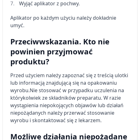
spersonalizowanych reklam
Wyjąć aplikator z pochwy.
Wykorzystanie profili do wyboru
Aplikator po każdym użyciu należy dokładnie
spersonalizowanych reklam
umyć.
Tworzenie profili w celu personalizacji treści
Przeciwwskazania. Kto nie
Wykorzystywanie profili w celu doboru
powinien przyjmować
spersonalizowanych treści
produktu?
Pomiar efektywności reklam
Przed użyciem należy zapoznać się z treścią ulotki
Pomiar efektywności treści
lub informacją znajdującą się na opakowaniu
Rozumienie odbiorców dzięki statystyce lub
wyrobu.
Nie stosować w przypadku uczulenia na
kombinacji danych z różnych źródeł
którykolwiek ze składników preparatu. W razie
wystąpienia niepokojących objawów lub działań
Rozwój i ulepszanie usług
niepożądanych należy przerwać stosowanie
Wykorzystywanie ograniczonych danych do
wyrobu i skontaktować się z lekarzem.
wyboru treści
Możliwe działania niepożądane
Funkcje specjalne IAB: