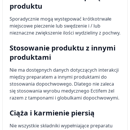
Użycie dokładnych danych
produktu
geolokalizacyjnych
Sporadycznie mogą występować krótkotrwałe
Identyfikowanie urządzeń na podstawie
miejscowe pieczenie lub swędzenie i / lub
aktywnie żądanych informacji
nieznaczne zwiększenie ilości wydzieliny z pochwy.
Cele przetwarzania inne niż IAB:
Niezbędne
Stosowanie produktu z innymi
produktami
Wydajność (Performance)
Reklama / śledzenie
Nie ma dostępnych danych dotyczących interakcji
między preparatem a innymi produktami do
stosowania dopochwowego. Dlatego nie zaleca
się stosowania wyrobu medycznego Ectifem żel
razem z tamponami i globulkami dopochwowymi.
Ciąża i karmienie piersią
Nie wszystkie składniki wypełniające preparatu