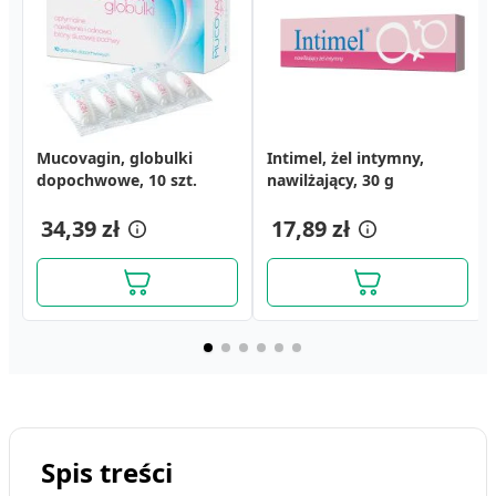
Mucovagin, globulki
Apivaginal, globulki
Remifemin, tabletki, 60
Intimel, żel intymny,
Jasnum Comfort, globulki
Prostamol Uno, kapsułki
dopochwowe, 10 szt.
dopochwowe z kwasem
szt.
nawilżający, 30 g
dopochwowe, 10 szt.
miękkie, 320 mg, 30 szt.
hialuronowym i
45,59 zł
38,99 zł
propolisem, 5 szt.
34,39 zł
19,29 zł
17,89 zł
40,79 zł
Spis treści