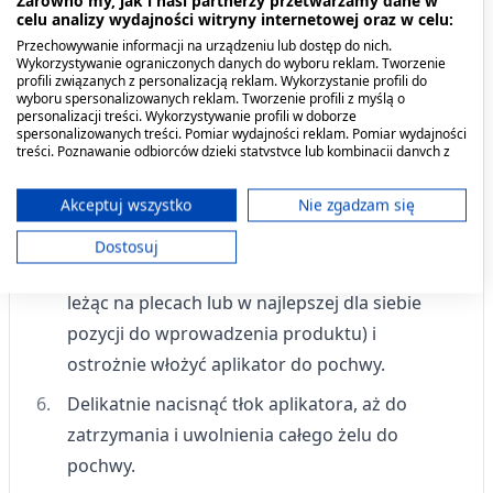
celu analizy wydajności witryny internetowej oraz w celu:
tubki.
Przechowywanie informacji na urządzeniu lub dostęp do nich.
Wykorzystywanie ograniczonych danych do wyboru reklam. Tworzenie
Ostrożnie ścisnąć tubkę, aż tłok aplikatora
profili związanych z personalizacją reklam. Wykorzystanie profili do
wyboru spersonalizowanych reklam. Tworzenie profili z myślą o
zatrzyma się i aplikator zostanie napełniony
personalizacji treści. Wykorzystywanie profili w doborze
żelem.
spersonalizowanych treści. Pomiar wydajności reklam. Pomiar wydajności
treści. Poznawanie odbiorców dzięki statystyce lub kombinacji danych z
różnych źródeł. Opracowywanie i ulepszanie usług. Wykorzystywanie
Wyjąć aplikator z tuby, ostrożnie pociągając /
ograniczonych danych do wyboru treści.
przekręcając, a następnie zamknąć tubkę.
Dane mogą być udostępniane poza Unię Europejską i wysyłane do USA.
Akceptuj wszystko
Nie zgadzam się
Twoja zgoda i polityka cookie dotyczą wyłącznie tej witryny/aplikacji.
Ułożyć się w wygodnej pozycji do
Dostosuj
Wyświetl listę partnerów (11 dostawców IAB)
wprowadzenia aplikatora do pochwy (np.
Używamy Twoich danych w następujących celach:
leżąc na plecach lub w najlepszej dla siebie
Cele przetwarzania IAB:
pozycji do wprowadzenia produktu) i
Przechowywanie informacji na urządzeniu
ostrożnie włożyć aplikator do pochwy.
lub dostęp do nich
Delikatnie nacisnąć tłok aplikatora, aż do
Wykorzystywanie ograniczonych danych do
wyboru reklam
zatrzymania i uwolnienia całego żelu do
pochwy.
Tworzenie profili w celu