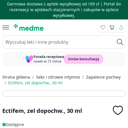
Darmowa dostawa z apteki wysyłkowej od 169 zł |
Portal do
rezerwacji w aptekach stacjonarnych i zakupów w aptece
wysyłkowej.
Skip to Content
Koszyk
Wyszukaj leki i inne produkty
Porada receptowa
Umów konsultację
nawet w 15 minut
Strona główna
/
Seks i zdrowie intymne
/
Zapalenie pochwy
/
Ectifem, zel dopochw., 30 ml
Ectifem, zel dopochw., 30 ml
Dostępne