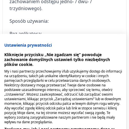
zachowaniem odstępu jedno- / dwu- /
trzydniowego).
Sposób używania:
Bez aplikatora:
Ustawienia prywatności
Przed aplikacją należy dokładnie umyć ręce.
Kliknięcie przycisku „Nie zgadzam się” powoduje
Odpowiednią ilość żelu należy nałożyć na
zachowanie domyślnych ustawień tylko niezbędnych
plików cookie.
czysty palec.
My i nasi partnerzy przechowujemy i/lub uzyskujemy dostęp do informacji
Delikatnie wmasować w zewnętrzne okolice
na urządzeniu, takich jak unikalne identyfikatory w cookie i innych
pamięciach przeglądarki w celu przetwarzania danych osobowych.
narządów płciowych i / lub wnętrze pochwy.
Niektórzy dostawcy mogą przetwarzać Twoje dane osobowe na
podstawie uzasadnionego interesu, aby sprzeciwić się temu, otwórz
„Ustawienia”. Możesz zaakceptować, odrzucić lub zarządzać swoimi
Z aplikatorem:
ustawieniami, klikając przycisk „Zarządzaj ustawieniami” lub w dowolnym
momencie, klikając przycisk odcisku palca w lewym dolnym rogu witryny.
Aby wycofać zgodę kliknij odcisk palca lub link w stopce serwisu i kliknij
Otworzyć tubkę trzymając ją pionowo,
pozycję Moje dane, na tej stronie możesz wycofać swoją zgodę. Te
wybory zostaną zasygnalizowane naszym partnerom i nie będą miały
końcówką skierowaną do góry.
wpływu na dane przeglądania.
Nałożyć aplikator dopochwowy na końcówkę
Zarówno my, jak i nasi partnerzy przetwarzamy dane w