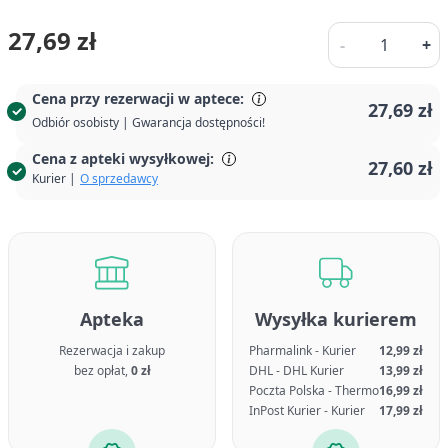
Ilość
27,69 zł
-
+
Cena przy rezerwacji w aptece:
27,69 zł
Odbiór osobisty | Gwarancja dostępności!
Cena z apteki wysyłkowej:
27,60 zł
Kurier |
O sprzedawcy
Apteka
Wysyłka kurierem
Rezerwacja i zakup
Pharmalink - Kurier
12,99 zł
bez opłat,
0 zł
DHL - DHL Kurier
13,99 zł
Poczta Polska - Thermo
16,99 zł
InPost Kurier - Kurier
17,99 zł