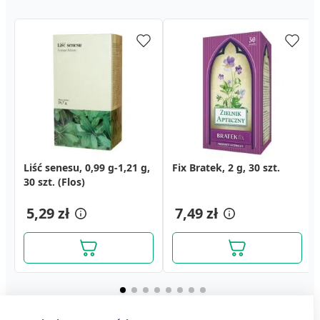
Malina, suplement diety,
Liść senesu, 0,99 g-1,21 g,
Liść szałwii, zioło
Fix Bratek, 2 g, 30 szt.
Ziele wierzbownicy, ziola
Clio, tabl., slodzik,1200
syrop, 420 ml
30 szt. (Flos)
pojedyncze, 50 g (Flos)
do zaparz., 100 g
szt, dozownik
5,59 zł
13,79 zł
5,29 zł
4,19 zł
7,49 zł
6,99 zł