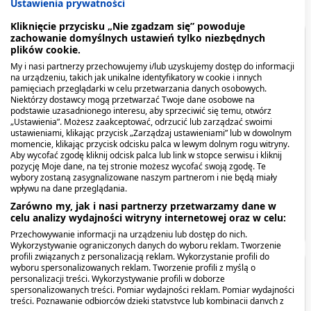
Ustawienia prywatności
Kliknięcie przycisku „Nie zgadzam się” powoduje
zachowanie domyślnych ustawień tylko niezbędnych
Spis treści
plików cookie.
My i nasi partnerzy przechowujemy i/lub uzyskujemy dostęp do informacji
na urządzeniu, takich jak unikalne identyfikatory w cookie i innych
Opis produktu
pamięciach przeglądarki w celu przetwarzania danych osobowych.
Niektórzy dostawcy mogą przetwarzać Twoje dane osobowe na
podstawie uzasadnionego interesu, aby sprzeciwić się temu, otwórz
Kiedy stosować produkt?
„Ustawienia”. Możesz zaakceptować, odrzucić lub zarządzać swoimi
ustawieniami, klikając przycisk „Zarządzaj ustawieniami” lub w dowolnym
Dawkowanie
momencie, klikając przycisk odcisku palca w lewym dolnym rogu witryny.
Aby wycofać zgodę kliknij odcisk palca lub link w stopce serwisu i kliknij
pozycję Moje dane, na tej stronie możesz wycofać swoją zgodę. Te
Przeciwwskazania. Kto nie powinien
Fix Pokrzywa, 1,5 g, 30
Fix Rumianek, 1,5 g, 30
wybory zostaną zasygnalizowane naszym partnerom i nie będą miały
wpływu na dane przeglądania.
przyjmować produktu?
szt. (Herbapol Lublin)
szt. (Herbapol Lublin)
Zarówno my, jak i nasi partnerzy przetwarzamy dane w
celu analizy wydajności witryny internetowej oraz w celu:
7,09 zł
7,69 zł
Pokaż więcej
Przechowywanie informacji na urządzeniu lub dostęp do nich.
Wykorzystywanie ograniczonych danych do wyboru reklam. Tworzenie
profili związanych z personalizacją reklam. Wykorzystanie profili do
wyboru spersonalizowanych reklam. Tworzenie profili z myślą o
Opis produktu
personalizacji treści. Wykorzystywanie profili w doborze
spersonalizowanych treści. Pomiar wydajności reklam. Pomiar wydajności
treści. Poznawanie odbiorców dzięki statystyce lub kombinacji danych z
Preparat stosowany tradycyjnie w łagodnych