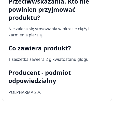
Przeciwwskazania. Kto nie
spersonalizowanych treści
powinien przyjmować
Pomiar efektywności reklam
produktu?
Pomiar efektywności treści
Nie zaleca się stosowania w okresie ciąży i
Rozumienie odbiorców dzięki statystyce lub
karmienia piersią.
kombinacji danych z różnych źródeł
Co zawiera produkt?
Rozwój i ulepszanie usług
Wykorzystywanie ograniczonych danych do
1 saszetka zawiera 2 g kwiatostanu głogu.
wyboru treści
Producent - podmiot
Funkcje specjalne IAB:
Użycie dokładnych danych
odpowiedzialny
geolokalizacyjnych
POLPHARMA S.A.
Identyfikowanie urządzeń na podstawie
aktywnie żądanych informacji
Cele przetwarzania inne niż IAB:
Niezbędne