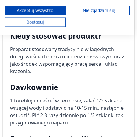
różnych źródeł. Opracowywanie i ulepszanie usług. Wykorzystywanie
dolegliwościach serca o podłożu nerwowym oraz
ograniczonych danych do wyboru treści.
Dane mogą być udostępniane poza Unię Europejską i wysyłane do USA.
Akceptuj wszystko
Nie zgadzam się
jako środek wspomagający pracę serca i układ
Twoja zgoda i polityka cookie dotyczą wyłącznie tej witryny/aplikacji.
krążenia.
Dostosuj
Wyświetl listę partnerów (11 dostawców IAB)
Używamy Twoich danych w następujących celach:
Kiedy stosować produkt?
Cele przetwarzania IAB:
Preparat stosowany tradycyjnie w łagodnych
Przechowywanie informacji na urządzeniu
lub dostęp do nich
dolegliwościach serca o podłożu nerwowym oraz
jako środek wspomagający pracę serca i układ
Wykorzystywanie ograniczonych danych do
krążenia.
wyboru reklam
Dawkowanie
Tworzenie profili w celu
spersonalizowanych reklam
1 torebkę umieścić w termosie, zalać 1/2 szklanki
Wykorzystanie profili do wyboru
wrzącej wody i odstawić na 10-15 min., następnie
spersonalizowanych reklam
ostudzić. Pić 2-3 razy dziennie po 1/2 szklanki tak
Tworzenie profili w celu personalizacji treści
przygotowanego naparu.
Wykorzystywanie profili w celu doboru