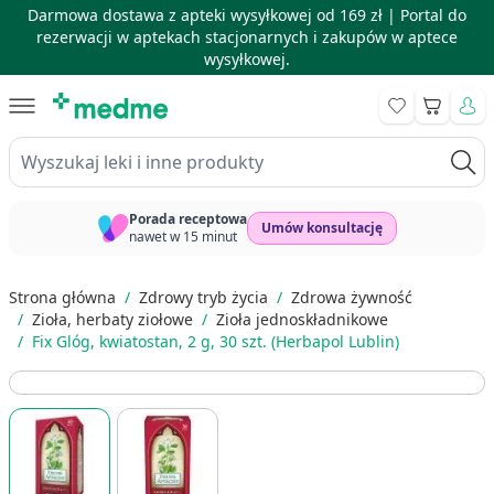
Darmowa dostawa z apteki wysyłkowej od 169 zł |
Portal do
rezerwacji w aptekach stacjonarnych i zakupów w aptece
wysyłkowej.
Skip to Content
Koszyk
Wyszukaj leki i inne produkty
Porada receptowa
Umów konsultację
nawet w 15 minut
Strona główna
/
Zdrowy tryb życia
/
Zdrowa żywność
/
Zioła, herbaty ziołowe
/
Zioła jednoskładnikowe
/
Fix Glóg, kwiatostan, 2 g, 30 szt. (Herbapol Lublin)