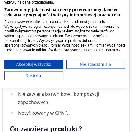
Stosować zewnętrznie kilka razy dziennie lub w
wpływu na dane przeglądania.
zależności od potrzeb wmasowując maść w skórę
Zarówno my, jak i nasi partnerzy przetwarzamy dane w
i pozostawiając do wchłonięcia
celu analizy wydajności witryny internetowej oraz w celu:
Przechowywanie informacji na urządzeniu lub dostęp do nich.
Wykorzystywanie ograniczonych danych do wyboru reklam. Tworzenie
Przeciwwskazania. Kto nie
profili związanych z personalizacją reklam. Wykorzystanie profili do
wyboru spersonalizowanych reklam. Tworzenie profili z myślą o
powinien przyjmować
personalizacji treści. Wykorzystywanie profili w doborze
spersonalizowanych treści. Pomiar wydajności reklam. Pomiar wydajności
produktu?
treści. Poznawanie odbiorców dzięki statystyce lub kombinacji danych z
różnych źródeł. Opracowywanie i ulepszanie usług. Wykorzystywanie
ograniczonych danych do wyboru treści.
Składniki pochodzenia naturalnego.
Dane mogą być udostępniane poza Unię Europejską i wysyłane do USA.
Akceptuj wszystko
Nie zgadzam się
Twoja zgoda i polityka cookie dotyczą wyłącznie tej witryny/aplikacji.
Przebadany dermatologicznie.
Dostosuj
Wyświetl listę partnerów (11 dostawców IAB)
Produkt nie testowany na zwierzętach.
Używamy Twoich danych w następujących celach:
Cele przetwarzania IAB:
Nie zawiera barwników i kompozycji
zapachowych.
Przechowywanie informacji na urządzeniu
lub dostęp do nich
Notyfikowany w CPNP.
Wykorzystywanie ograniczonych danych do
wyboru reklam
Co zawiera produkt?