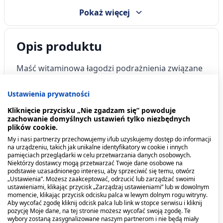
Pokaż więcej
Opis produktu
Maść witaminowa łagodzi podrażnienia związane
z oparzeniami termicznymi i słonecznymi,
odmrożeniami, otarciami i uszkodzeniami
Ustawienia prywatności
naskórka.
Kliknięcie przycisku „Nie zgadzam się” powoduje
zachowanie domyślnych ustawień tylko niezbędnych
Kiedy stosować produkt?
plików cookie.
My i nasi partnerzy przechowujemy i/lub uzyskujemy dostęp do informacji
na urządzeniu, takich jak unikalne identyfikatory w cookie i innych
Podrażnienia związane z oparzeniami
pamięciach przeglądarki w celu przetwarzania danych osobowych.
Niektórzy dostawcy mogą przetwarzać Twoje dane osobowe na
termicznymi i słonecznymi, odmrożeniami,
podstawie uzasadnionego interesu, aby sprzeciwić się temu, otwórz
otarciami i uszkodzeniami naskórka.
„Ustawienia”. Możesz zaakceptować, odrzucić lub zarządzać swoimi
ustawieniami, klikając przycisk „Zarządzaj ustawieniami” lub w dowolnym
momencie, klikając przycisk odcisku palca w lewym dolnym rogu witryny.
Dawkowanie
Aby wycofać zgodę kliknij odcisk palca lub link w stopce serwisu i kliknij
pozycję Moje dane, na tej stronie możesz wycofać swoją zgodę. Te
wybory zostaną zasygnalizowane naszym partnerom i nie będą miały