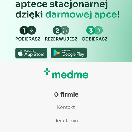
Funkcje specjalne IAB:
Użycie dokładnych danych
geolokalizacyjnych
Identyfikowanie urządzeń na podstawie
aktywnie żądanych informacji
Cele przetwarzania inne niż IAB:
Niezbędne
Wydajność (Performance)
Reklama / śledzenie
O firmie
Kontakt
Regulamin