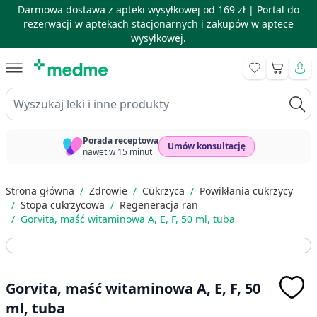
Darmowa dostawa z apteki wysyłkowej od 169 zł |
Portal do
rezerwacji w aptekach stacjonarnych i zakupów w aptece
wysyłkowej.
Skip to Content
Koszyk
Wyszukaj leki i inne produkty
Porada receptowa
Umów konsultację
nawet w 15 minut
Strona główna
/
Zdrowie
/
Cukrzyca
/
Powikłania cukrzycy
/
Stopa cukrzycowa
/
Regeneracja ran
/
Gorvita, maść witaminowa A, E, F, 50 ml, tuba
Gorvita, maść witaminowa A, E, F, 50
ml, tuba