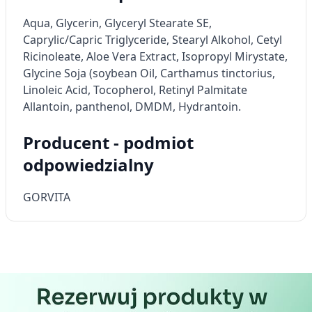
Tworzenie profili w celu
Aqua, Glycerin, Glyceryl Stearate SE,
spersonalizowanych reklam
Caprylic/Capric Triglyceride, Stearyl Alkohol, Cetyl
Wykorzystanie profili do wyboru
Ricinoleate, Aloe Vera Extract, Isopropyl Mirystate,
spersonalizowanych reklam
Glycine Soja (soybean Oil, Carthamus tinctorius,
Linoleic Acid, Tocopherol, Retinyl Palmitate
Tworzenie profili w celu personalizacji treści
Allantoin, panthenol, DMDM, Hydrantoin.
Wykorzystywanie profili w celu doboru
spersonalizowanych treści
Producent - podmiot
odpowiedzialny
Pomiar efektywności reklam
Pomiar efektywności treści
GORVITA
Rozumienie odbiorców dzięki statystyce lub
kombinacji danych z różnych źródeł
Rozwój i ulepszanie usług
Wykorzystywanie ograniczonych danych do
wyboru treści